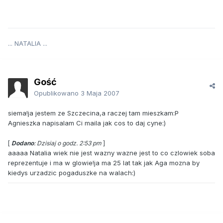
... NATALIA ...
Gość
Opublikowano
3 Maja 2007
siema!ja jestem ze Szczecina,a raczej tam mieszkam:P
Agnieszka napisalam Ci maila jak cos to daj cyne:)
[
Dodano
: Dzisiaj o godz. 2:53 pm
]
aaaaa Natalia wiek nie jest wazny wazne jest to co czlowiek soba
reprezentuje i ma w glowie!ja ma 25 lat tak jak Aga mozna by
kiedys urzadzic pogaduszke na walach:)