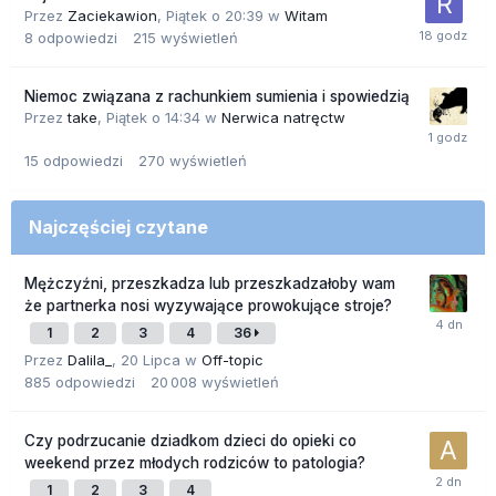
Przez
Zaciekawion
,
Piątek o 20:39
w
Witam
8
odpowiedzi
215
wyświetleń
Niemoc związana z rachunkiem sumienia i spowiedzią
Przez
take
,
Piątek o 14:34
w
Nerwica natręctw
15
odpowiedzi
270
wyświetleń
Najczęściej czytane
Mężczyźni, przeszkadza lub przeszkadzałoby wam
że partnerka nosi wyzywające prowokujące stroje?
1
2
3
4
36
Przez
Dalila_
,
20 Lipca
w
Off-topic
885
odpowiedzi
20 008
wyświetleń
Czy podrzucanie dziadkom dzieci do opieki co
weekend przez młodych rodziców to patologia?
1
2
3
4