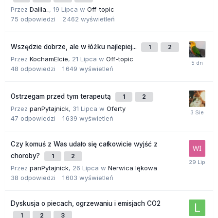
Przez
Dalila_
,
19 Lipca
w
Off-topic
75
odpowiedzi
2 462
wyświetleń
Wszędzie dobrze, ale w łóżku najlepiej...
1
2
Przez
KochamElcie
,
21 Lipca
w
Off-topic
48
odpowiedzi
1 649
wyświetleń
Ostrzegam przed tym terapeutą
1
2
Przez
panPytajnick
,
31 Lipca
w
Oferty
47
odpowiedzi
1 639
wyświetleń
Czy komuś z Was udało się całkowicie wyjść z
choroby?
1
2
Przez
panPytajnick
,
26 Lipca
w
Nerwica lękowa
38
odpowiedzi
1 603
wyświetleń
Dyskusja o piecach, ogrzewaniu i emisjach CO2
1
2
3