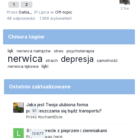
1
2
Przez
Dalila_
,
31 Lipca
w
Off-topic
48
odpowiedzi
1 369
wyświetleń
Chmura tagów
lęk
nerwica natręctw
stres
psychoterapia
nerwica
depresja
strach
samotność
lęki
nerwica lękowa
Ostatnio zaktualizowane
Jaka jest Twoja ulubiona forma
91
przemieszczania się bądź transportu?
Przez
KochamElcie
Szalone precle z pieprzem i ziemniakami
13 977
Przez
lily was here