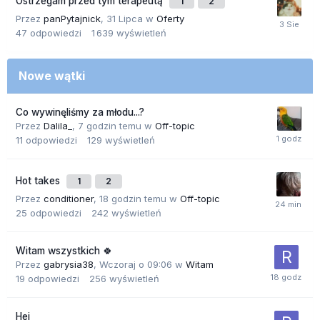
Ostrzegam przed tym terapeutą
1
2
Przez
panPytajnick
,
31 Lipca
w
Oferty
47
odpowiedzi
1 639
wyświetleń
Nowe wątki
Co wywinęliśmy za młodu...?
Przez
Dalila_
,
7 godzin temu
w
Off-topic
11
odpowiedzi
129
wyświetleń
Hot takes
1
2
Przez
conditioner
,
18 godzin temu
w
Off-topic
25
odpowiedzi
242
wyświetleń
Witam wszystkich 🍀
Przez
gabrysia38
,
Wczoraj o 09:06
w
Witam
19
odpowiedzi
256
wyświetleń
Hej