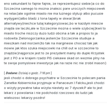
eno sekundant to fajnie fajnie, ze reprezentujesz siebie:)a co do
Szczecina samego to mozna znalezc pare uroczych miejscowek
na relax:)ale ogolnie miasto nie ma luznego stylu:p albo pucusie
wydygani:)albo bladz z tona tapety w skwar:)brak
alternatywy(niechce tutaj kategoryzowac,bo w kazdym miescie
znajda sie laczki,ale w Szczecinie mozna o wiele szybciej:)kwii to
miasto troche niszczy duzo ludzi obcina a tak a propos to ja
rodowita Zielonogorzanka jestem:)w Szczecinie studiuje a
mieszkam nad morzem:)to tak na marginesie chociaz tak jak
mowie jak ktos szuka miejscowki na chill out w szczecinie to
znajdzie:)najgorsze jest to ze prezydent mamy do dupki Krzystek
jest z PO a w krajem rzadzi PIS ciekawe skad on wezmie plny na
te swoje pomyslowe inwestycje jak na razie nic nie zrobil mason:)
[
Dodano
: Dzisiaj o godz. 7:16 pm
]
jesli chodzi o dobrego psychiatre w Szczecinie to polecam pania
Zanetke Kobiernicka przyjmuje w Panaceum I Falcku,jesli chodzi
o wizyty prywatne taka wizyta niestety az 7 dyszek:P ale to jest
lekarz z powolania i nie podchodzi rzeczowo do ludzi jak
wiekszosc lekarzy pozdro!