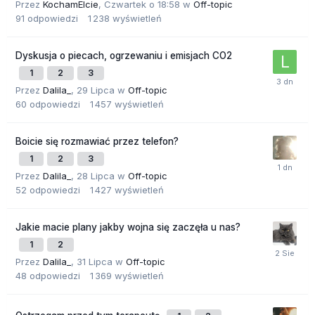
Przez
KochamElcie
,
Czwartek o 18:58
w
Off-topic
91
odpowiedzi
1 238
wyświetleń
Dyskusja o piecach, ogrzewaniu i emisjach CO2
1
2
3
Przez
Dalila_
,
29 Lipca
w
Off-topic
60
odpowiedzi
1 457
wyświetleń
Boicie się rozmawiać przez telefon?
1
2
3
Przez
Dalila_
,
28 Lipca
w
Off-topic
52
odpowiedzi
1 427
wyświetleń
Jakie macie plany jakby wojna się zaczęła u nas?
1
2
Przez
Dalila_
,
31 Lipca
w
Off-topic
48
odpowiedzi
1 369
wyświetleń