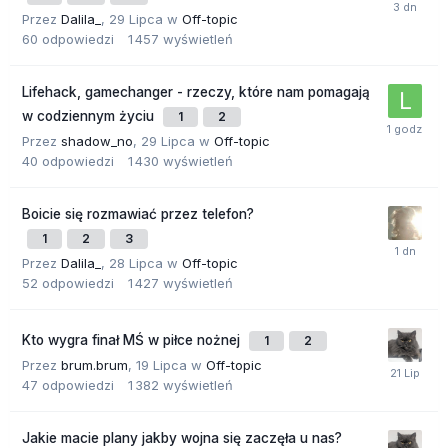
Przez
Dalila_
,
29 Lipca
w
Off-topic
60
odpowiedzi
1 457
wyświetleń
Lifehack, gamechanger - rzeczy, które nam pomagają
w codziennym życiu
1
2
Przez
shadow_no
,
29 Lipca
w
Off-topic
40
odpowiedzi
1 430
wyświetleń
Boicie się rozmawiać przez telefon?
1
2
3
Przez
Dalila_
,
28 Lipca
w
Off-topic
52
odpowiedzi
1 427
wyświetleń
Kto wygra finał MŚ w piłce nożnej
1
2
Przez
brum.brum
,
19 Lipca
w
Off-topic
47
odpowiedzi
1 382
wyświetleń
Jakie macie plany jakby wojna się zaczęła u nas?