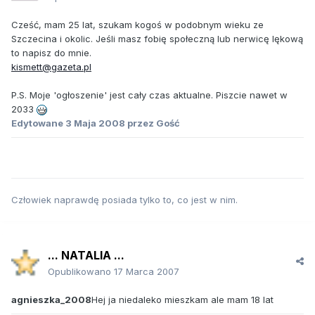
Cześć, mam 25 lat, szukam kogoś w podobnym wieku ze
Szczecina i okolic. Jeśli masz fobię społeczną lub nerwicę lękową
to napisz do mnie.
kismett@gazeta.pl
P.S. Moje 'ogłoszenie' jest cały czas aktualne. Piszcie nawet w
2033
Edytowane
3 Maja 2008
przez Gość
Człowiek naprawdę posiada tylko to, co jest w nim.
... NATALIA ...
Opublikowano
17 Marca 2007
agnieszka_2008
Hej ja niedaleko mieszkam ale mam 18 lat