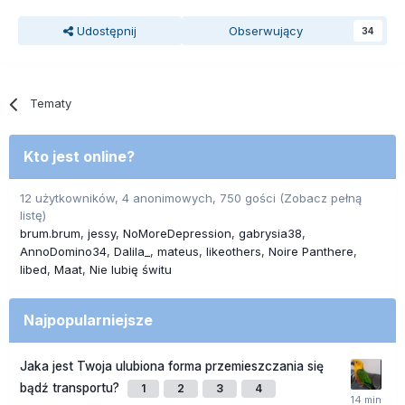
Udostępnij
Obserwujący
34
Tematy
Kto jest online?
12 użytkowników, 4 anonimowych, 750 gości
(Zobacz pełną
listę)
brum.brum
jessy
NoMoreDepression
gabrysia38
AnnoDomino34
Dalila_
mateus
likeothers
Noire Panthere
libed
Maat
Nie lubię świtu
Najpopularniejsze
Jaka jest Twoja ulubiona forma przemieszczania się
bądź transportu?
1
2
3
4