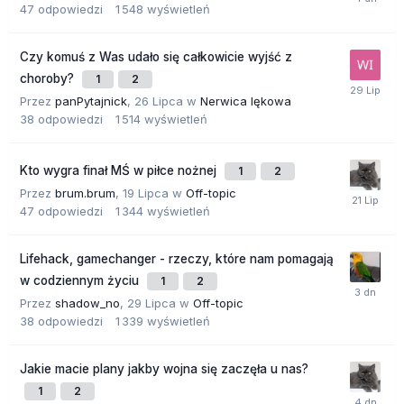
47
odpowiedzi
1 548
wyświetleń
Czy komuś z Was udało się całkowicie wyjść z
choroby?
1
2
Przez
panPytajnick
,
26 Lipca
w
Nerwica lękowa
38
odpowiedzi
1 514
wyświetleń
Kto wygra finał MŚ w piłce nożnej
1
2
Przez
brum.brum
,
19 Lipca
w
Off-topic
47
odpowiedzi
1 344
wyświetleń
Lifehack, gamechanger - rzeczy, które nam pomagają
w codziennym życiu
1
2
Przez
shadow_no
,
29 Lipca
w
Off-topic
38
odpowiedzi
1 339
wyświetleń
Jakie macie plany jakby wojna się zaczęła u nas?
1
2