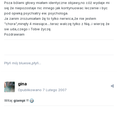
Poza bólami głowy miałam identyczne objawy,no cóż wydaje mi
się że niepozostaje nic innego jak kontynuowac leczenie i byc
pod opieką psychiatry ew. psychologa.
Ja zanim zrozumiałam żę to tylko nerwica,że nie jestem
"chora",minęły 4 miesiące....teraz walczę tylko z Nią...i wierzę że
sie uda,czego i Tobie życzę.
Pozdrawiam
Płyń mój bluesie,płyń...
gina
Opublikowano
7 Lutego 2007
Witaj
giampi
!!!