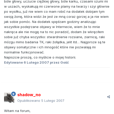
bóle głowy, uczucie ciężkiej głowy, bóle karku, czasami szumi mi
w uszach, wyskakują mi czerwone plamy na twarzy i szyi głównie
po wysiłku, już nie wiem co mam robić na dodatek dobijam tym
swoją żonę, która widzi że jest ze mną coraz gorzej a ja nie wiem
jak sobie pomóc. Na dodatek spędzam godziny analizując
wszystkie podejrzane objawy w Internecie, wiem że to mnie
nakręca ale nie mogę na to nic poradzić, dodam że wkręciłem
sobie już chyba wszystko: stwardnienie rozsiane, ziarnicę, raki
mózgu mimo badania TK, raki żołądka, jelit itd… Najgorsze są te
objawy somatyczne i ich mnogość które nie pozwalają mi
normalnie funkcjonować.
Napiszcie proszę, co myślicie o mojej historii.
Edytowane
6 Lutego 2007
przez Gość
shadow_no
Opublikowano
5 Lutego 2007
Witam na forum,