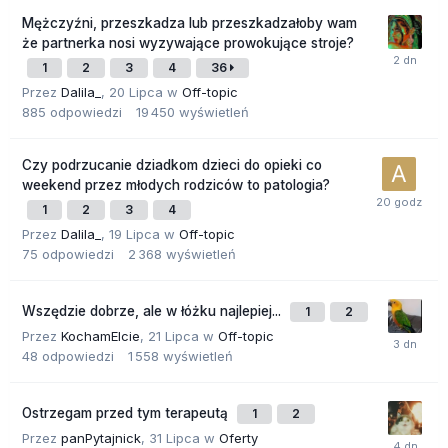
Mężczyźni, przeszkadza lub przeszkadzałoby wam
że partnerka nosi wyzywające prowokujące stroje?
1
2
3
4
36
Przez
Dalila_
,
20 Lipca
w
Off-topic
885
odpowiedzi
19 450
wyświetleń
Czy podrzucanie dziadkom dzieci do opieki co
weekend przez młodych rodziców to patologia?
1
2
3
4
Przez
Dalila_
,
19 Lipca
w
Off-topic
75
odpowiedzi
2 368
wyświetleń
Wszędzie dobrze, ale w łóżku najlepiej...
1
2
Przez
KochamElcie
,
21 Lipca
w
Off-topic
48
odpowiedzi
1 558
wyświetleń
Ostrzegam przed tym terapeutą
1
2
Przez
panPytajnick
,
31 Lipca
w
Oferty