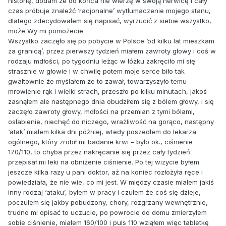
historię, dodam że do końca nie wierzę w swoją nerwicę i cały
czas próbuje znaleźć ‘racjonalne’ wytłumaczenie mojego stanu,
dlatego zdecydowałem się napisać, wyrzucić z siebie wszystko,
może Wy mi pomożecie.
Wszystko zaczęło się po pobycie w Polsce ‘od kilku lat mieszkam
za granicą’, przez pierwszy tydzień miałem zawroty głowy i coś w
rodzaju mdłości, po tygodniu leżąc w łóżku zakręciło mi się
strasznie w głowie i w chwilę potem moje serce biło tak
gwałtownie że myślałem że to zawał, towarzyszyło temu
mrowienie rąk i wielki strach, przeszło po kilku minutach, jakoś
zasnąłem ale następnego dnia obudziłem się z bólem głowy, i się
zaczęło zawroty głowy, mdłości na przemian z tymi bólami,
osłabienie, niechęć do niczego, wrażliwość na gorąco, następny
‘atak’ miałem kilka dni później, wtedy poszedłem do lekarza
ogólnego, który zrobił mi badanie krwi – było ok., ciśnienie
170/110, to chyba przez nakręcanie się przez cały tydzień
przepisał mi leki na obniżenie ciśnienie. Po tej wizycie byłem
jeszcze kilka razy u pani doktor, aż na koniec rozłożyła ręce i
powiedziała, że nie wie, co mi jest. W między czasie miałem jakiś
inny rodzaj ‘ataku’, byłem w pracy i czułem że coś się dzieje,
poczułem się jakby pobudzony, chory, rozgrzany wewnętrznie,
trudno mi opisać to uczucie, po powrocie do domu zmierzyłem
sobie ciśnienie, miałem 160/100 i puls 110 wziąłem więc tabletkę