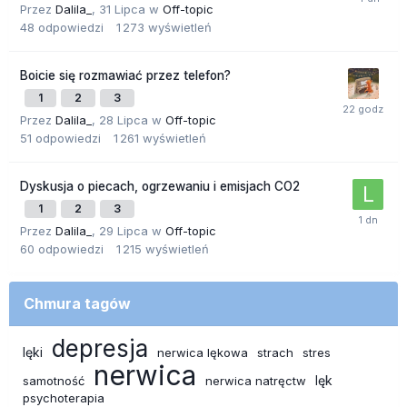
Przez
Dalila_
,
31 Lipca
w
Off-topic
48
odpowiedzi
1 273
wyświetleń
Boicie się rozmawiać przez telefon?
1
2
3
Przez
Dalila_
,
28 Lipca
w
Off-topic
51
odpowiedzi
1 261
wyświetleń
Dyskusja o piecach, ogrzewaniu i emisjach CO2
1
2
3
Przez
Dalila_
,
29 Lipca
w
Off-topic
60
odpowiedzi
1 215
wyświetleń
Chmura tagów
depresja
lęki
nerwica lękowa
strach
stres
nerwica
lęk
samotność
nerwica natręctw
psychoterapia