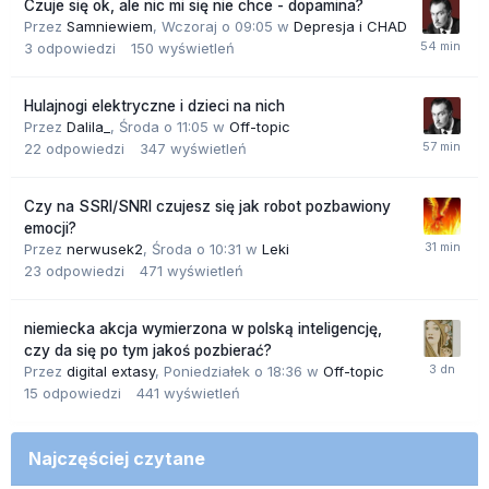
Czuje się ok, ale nic mi się nie chce - dopamina?
Przez
Samniewiem
,
Wczoraj o 09:05
w
Depresja i CHAD
3
odpowiedzi
150
wyświetleń
Hulajnogi elektryczne i dzieci na nich
Przez
Dalila_
,
Środa o 11:05
w
Off-topic
22
odpowiedzi
347
wyświetleń
Czy na SSRI/SNRI czujesz się jak robot pozbawiony
emocji?
Przez
nerwusek2
,
Środa o 10:31
w
Leki
23
odpowiedzi
471
wyświetleń
niemiecka akcja wymierzona w polską inteligencję,
czy da się po tym jakoś pozbierać?
Przez
digital extasy
,
Poniedziałek o 18:36
w
Off-topic
15
odpowiedzi
441
wyświetleń
Najczęściej czytane