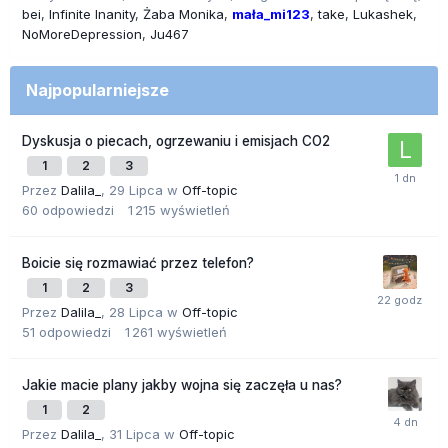
bei
Infinite Inanity
Żaba Monika
mała_mi123
take
Lukashek
NoMoreDepression
Ju467
Najpopularniejsze
Dyskusja o piecach, ogrzewaniu i emisjach CO2
1
2
3
Przez
Dalila_
,
29 Lipca
w
Off-topic
60
odpowiedzi
1 215
wyświetleń
Boicie się rozmawiać przez telefon?
1
2
3
Przez
Dalila_
,
28 Lipca
w
Off-topic
51
odpowiedzi
1 261
wyświetleń
Jakie macie plany jakby wojna się zaczęła u nas?
1
2
Przez
Dalila_
,
31 Lipca
w
Off-topic