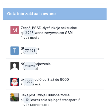
Ostatnio zaktualizowane
Zespół PSSD-dysfunkcje seksualne
3 047
spowodowane zażywaniem SSRI
Przez
media
Skojarzenia
77 463
Przez
tede
NOWE Skojarzenia
20 629
Przez Gość
Liczymy od 0 co 3 aż do 9000
1 072
Przez
Jurecki
Jaka jest Twoja ulubiona forma
19
przemieszczania się bądź transportu?
Przez
KochamElcie