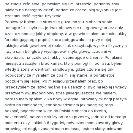
na zbicie ciśnienia, położyłem się i mi przeszło, podobny atak
miałem na następny dzień, dodam że praca jaką wykonuje jest
czasami dość ciężka fizycznie.
Ponieważ bałem się strasznie guza mózgu zrobiłem sobie
tomografię – była ok, jednak objawy nie ustępowały, przez cały
czas czułem się jakby otępiony, a w głowie miałem uczucie jakby
‘przebiegającego prądu’, które potęgowało się przy mojej
jakiejkolwiek gwałtownej reakcji jak ekscytacji, wysiłku fizycznym
itp., a sam ból głowy występował z tyłu głowy, czasami w
skroniach, na czole coś jakby rozpierające ciśnienie. Po jakimś
miesiącu zacząłem brać xanax, który pomógł mi od razu, byłem
wtedy z żoną w centrum handlowym, gdzie czułem się tak
pobudzony że myślałem że coś mi się stanie, a po tabletce
poczułem się lepiej. Po miesiącu przestałem brać, bo
przeczytałem że łatwo można się uzależnić, było mi lepiej i wtedy
przeżyłem dwutygodniowy stres jakiego jeszcze nie miałem,
bardzo mało spałem kilka nocy w ogóle, mrowiały mi nogi parzyła
skóra na ramionach, jednak wiedziałem jak mogę się tego
pozbyć, pojechałem więc do Polski zrobiłem co trzeba,
bezsenność, parzenie skóry od razu przeszły, jednak od tamtego
momentu czyli jakichś 6 tygodni, cały czas mam zawroty głowy,
mrowieją mi nogi, czasami mam mdłości, jestem słaby, miewam