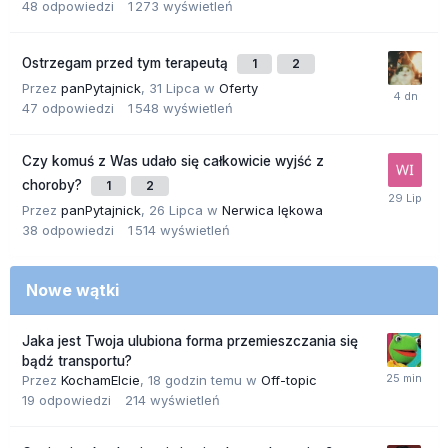
48
odpowiedzi
1 273
wyświetleń
Ostrzegam przed tym terapeutą
1
2
Przez
panPytajnick
,
31 Lipca
w
Oferty
47
odpowiedzi
1 548
wyświetleń
Czy komuś z Was udało się całkowicie wyjść z
choroby?
1
2
Przez
panPytajnick
,
26 Lipca
w
Nerwica lękowa
38
odpowiedzi
1 514
wyświetleń
Nowe wątki
Jaka jest Twoja ulubiona forma przemieszczania się
bądź transportu?
Przez
KochamElcie
,
18 godzin temu
w
Off-topic
19
odpowiedzi
214
wyświetleń