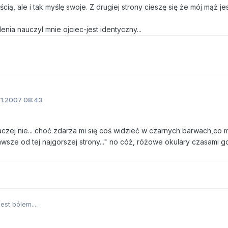
cią, ale i tak myślę swoje. Z drugiej strony cieszę się że mój mąż je
ia nauczyl mnie ojciec-jest identyczny...
1.2007 08:43
aczej nie... choć zdarza mi się coś widzieć w czarnych barwach,co 
wsze od tej najgorszej strony..." no cóż, różowe okulary czasami g
est bólem....