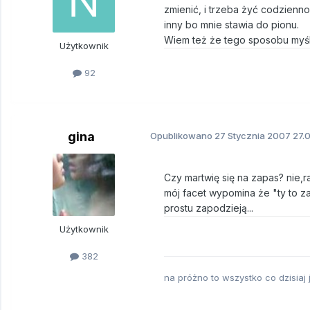
zmienić, i trzeba żyć codziennoś
inny bo mnie stawia do pionu.
Wiem też że tego sposobu myślen
Użytkownik
92
gina
Opublikowano
27 Stycznia 2007
27.0
Czy martwię się na zapas? nie,r
mój facet wypomina że "ty to za
prostu zapodzieją...
Użytkownik
382
na próżno to wszystko co dzisiaj j