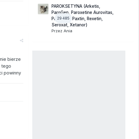
PAROKSETYNA (Arketis,
ParoGen, Paroxetine Aurovitas,
29 485
Paroxinor, Paxtin, Rexetin,
Seroxat, Xetanor)
Przez
Ania
nie bierze
z tego
ci powinny