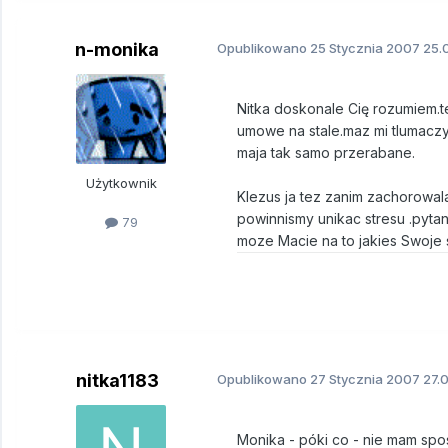
n-monika
Opublikowano
25 Stycznia 2007
25.0
Nitka doskonale Cię rozumiem.t
umowe na stale.maz mi tlumaczy
maja tak samo przerabane.
Użytkownik
Klezus ja tez zanim zachorowal
powinnismy unikac stresu .pytan
79
moze Macie na to jakies Swoj
nitka1183
Opublikowano
27 Stycznia 2007
27.0
Monika - póki co - nie mam spos