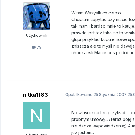
Witam Wszystkich ciepło
Chciałam zapytac czy macie tez 
tak mam i bardzo mnie to katuje
prawda jest tez taka ze to winik
Użytkownik
głupi przykład kupuje nowe spod
zniszcza ale te mysli nie dawaj
79
chore.Jesli Macie cos podobne
nitka1183
Opublikowano
25 Stycznia 2007
25.0
No wlaśnie na ten przykład - p
próbnym umowę...A teraz boję s
nie dadza wypowiedzenia;) A mó
już jestem...