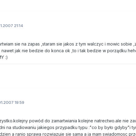
1.2007 21:14
rtwiam sie na zapas ,staram sie jakos z tym walczyc i mowic sobie ,
nawet jak nie bedzie do konca ok ,to i tak bedzie w porządku hehe
Y :)
1.2007 19:59
zystko.kolejny powód do zamartwiania kolejne natrectwo.ale nie za
 dni na studiowaniu jakiegos przypadku typu :"co by było gdyby"i t
dzien a ranio sprawa rozwiazuje sie sama a ja mam swiadomosc pr