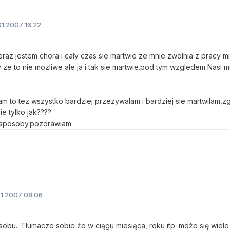
1.2007 16:22
eraz jestem chora i cały czas sie martwie ze mnie zwolnia z pracy 
 ze to nie mozliwe ale ja i tak sie martwie.pod tym wzgledem Nasi 
am to tez wszystko bardziej przezywalam i bardziej sie martwilam,
ie tylko jak????
e sposoby.pozdrawiam
1.2007 08:06
obu...Tłumacze sobie że w ciągu miesiąca, roku itp. może się wiele