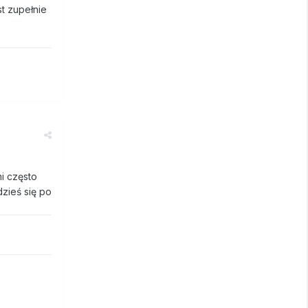
st zupełnie
mi często
dzieś się po