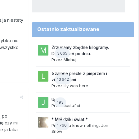
.ja niestety
Ostatnio zaktualizowane
zybko nie
o wszystko
Zrzucamy zbędne kilogramy.
3 665
Dieta dzień po dniu.
Przez
Michuj
Szalone precle z pieprzem i
13 642
ziemniakami
Przez
lily was here
Upały
193
Przez
Justufici
ą po
* Mój dziki świat *
ię czy mi
Przez
1 766
You know nothing, Jon
e ja taka
Snow