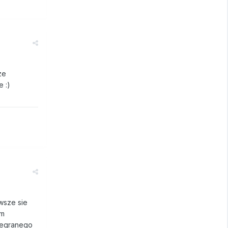
ze
 :)
wsze sie
ym
zegranego