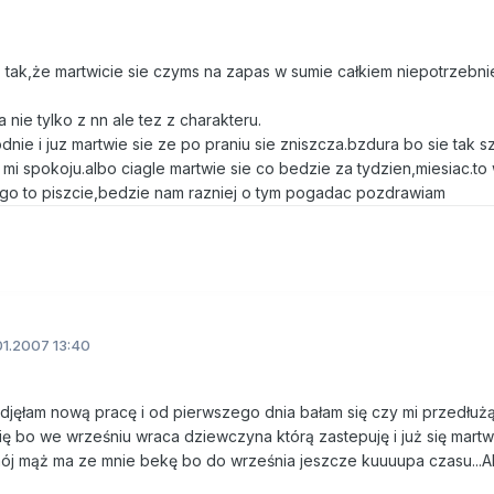
tak,że martwicie sie czyms na zapas w sumie całkiem niepotrzebnie
.
a nie tylko z nn ale tez z charakteru.
nie i juz martwie sie ze po praniu sie zniszcza.bzdura bo sie tak s
a mi spokoju.albo ciagle martwie sie co bedzie za tydzien,miesiac.t
go to piszcie,bedzie nam razniej o tym pogadac pozdrawiam
1.2007 13:40
odjęłam nową pracę i od pierwszego dnia bałam się czy mi przedłuż
ię bo we wrześniu wraca dziewczyna którą zastepuję i już się martw
j mąż ma ze mnie bekę bo do września jeszcze kuuuupa czasu...Al