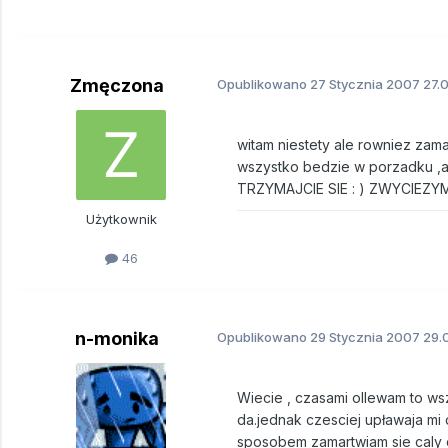
Zmęczona
Opublikowano
27 Stycznia 2007
27.0
witam niestety ale rowniez zama
wszystko bedzie w porzadku ,a 
TRZYMAJCIE SIE : ) ZWYCIEZYM
Użytkownik
46
n-monika
Opublikowano
29 Stycznia 2007
29.0
Wiecie , czasami ollewam to ws
da.jednak czesciej upławaja mi
sposobem zamartwiam sie caly 