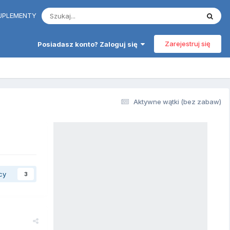
 SUPLEMENTY
Zarejestruj się
Posiadasz konto? Zaloguj się
Aktywne wątki (bez zabaw)
cy
3