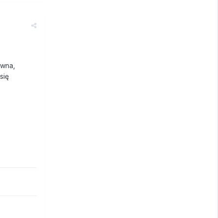
iwna,
się