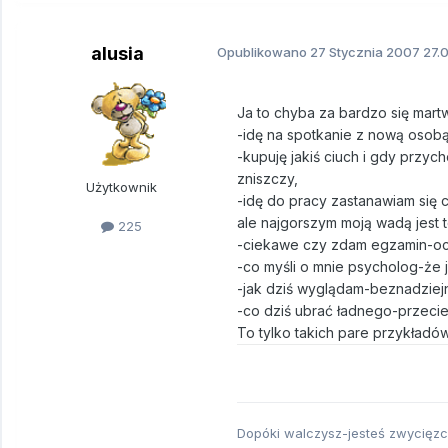
alusia
Opublikowano
27 Stycznia 2007
27.0
Ja to chyba za bardzo się mart
-idę na spotkanie z nową osobą
-kupuję jakiś ciuch i gdy przyc
zniszczy,
Użytkownik
-idę do pracy zastanawiam się 
ale najgorszym moją wadą jest
225
-ciekawe czy zdam egzamin-ocz
-co myśli o mnie psycholog-że 
-jak dziś wyglądam-beznadziej
-co dziś ubrać ładnego-przeci
To tylko takich pare przykładów ale
Dopóki walczysz-jesteś zwycięzc