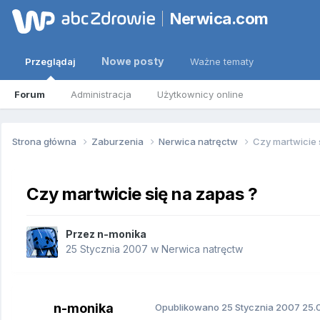
Nerwica.com
Nowe posty
Przeglądaj
Ważne tematy
Forum
Administracja
Użytkownicy online
Strona główna
Zaburzenia
Nerwica natręctw
Czy martwicie 
Czy martwicie się na zapas ?
Przez
n-monika
25 Stycznia 2007
w
Nerwica natręctw
n-monika
Opublikowano
25 Stycznia 2007
25.0