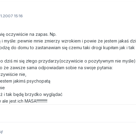
1.2007 15:16
wię oczywiście na zapas. Np.
 i myśle: pewnie mnie zmierzy wzrokiem i powie że jestem jakaś dz
hodzę do domu to zastanawiam się czemu taki drogi kupiłam jak i tak 
co dziś mi się złego przydarzy(oczywiście o pozytywnym nie myśle)
 to że zawsze sama odpowiadam sobie na swoje pytania:
ywiście nie,
jestem jakimś psychopatą
nie
eż i tak będę brzydko wyglądać
 jest ich MASA!!!!!!!!!!!!
ą!