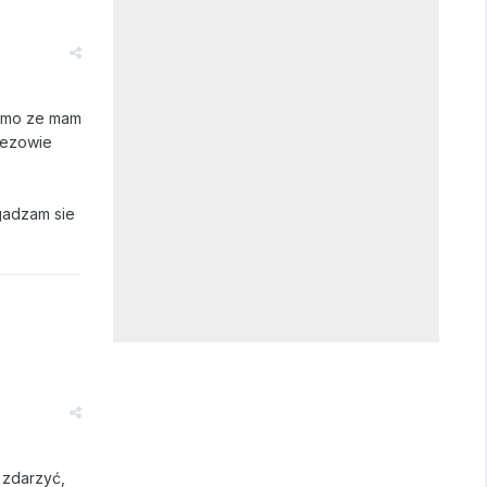
mimo ze mam
mezowie
zgadzam sie
 zdarzyć,