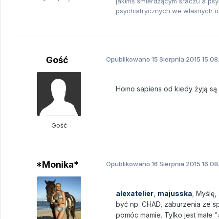
jakimś śmierdzącym sraczu a psyc
psychiatrycznych we własnych 
Gość
Opublikowano
15 Sierpnia 2015
15.08
Homo sapiens od kiedy żyją są 
Gość
*Monika*
Opublikowano
16 Sierpnia 2015
16.08
alexatelier
,
majusska
, Myślę
być np. CHAD, zaburzenia ze sp
pomóc mamie. Tylko jest małe "