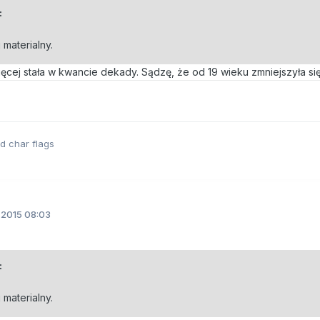
:
 materialny.
więcej stała w kwancie dekady. Sądzę, że od 19 wieku zmniejszyła si
ed char flags
.2015 08:03
:
 materialny.