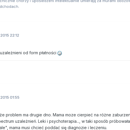
hicznie chorzy i upośledzeni intelektualnie umierają za murami obozó
odchodach.
.2015 22:12
uzależnieni od form płatności
.2015 01:55
, że problem ma drugie dno. Mama moze cierpieć na różne zaburzen
ectrum uzależnień. Leki i psychoterapia..., w taki sposób próbowa
ale", mama musi chcieć poddać się diagnozie i leczeniu.