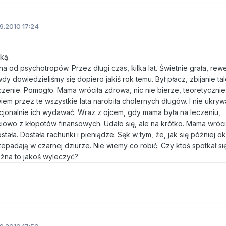
9.2010 17:24
ką.
 od psychotropów. Przez długi czas, kilka lat. Świetnie grała, rewe
dy dowiedzieliśmy się dopiero jakiś rok temu. Był płacz, zbijanie tal
zenie. Pomogło. Mama wróciła zdrowa, nic nie bierze, teoretycznie 
em przez te wszystkie lata narobiła cholernych długów. I nie ukryw
racjonalnie ich wydawać. Wraz z ojcem, gdy mama była na leczeniu,
owo z kłopotów finansowych. Udało się, ale na krótko. Mama wróciła
stała. Dostała rachunki i pieniądze. Sęk w tym, że, jak się później o
zepadają w czarnej dziurze. Nie wiemy co robić. Czy ktoś spotkał si
na to jakoś wyleczyć?