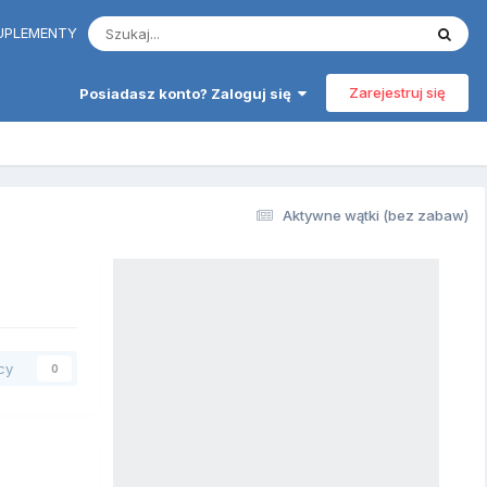
 SUPLEMENTY
Zarejestruj się
Posiadasz konto? Zaloguj się
Aktywne wątki (bez zabaw)
cy
0