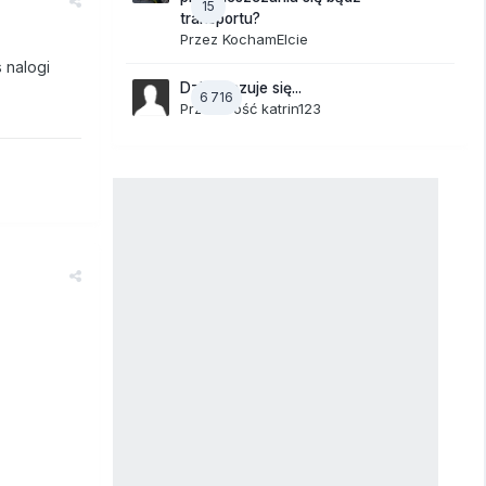
15
transportu?
Przez
KochamElcie
 nalogi
Dzisiaj czuje się...
6 716
Przez Gość katrin123