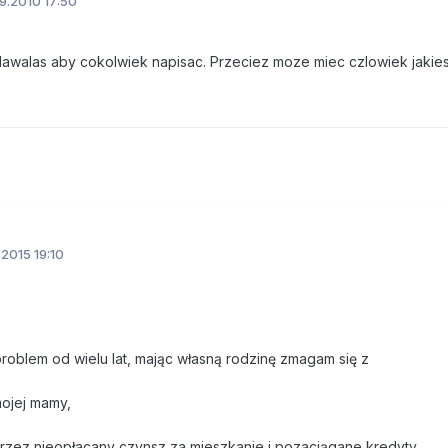
9.2010 17:50
walas aby cokolwiek napisac. Przeciez moze miec czlowiek jakies
.2015 19:10
roblem od wielu lat, mając własną rodzinę zmagam się z
mojej mamy,
rzez nieopłacany czynsz za mieszkanie i pozaciągane kredyty