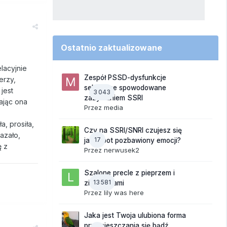
Ostatnio zaktualizowane
lacyjnie
Zespół PSSD-dysfunkcje
erzy,
seksualne spowodowane
jest
3 043
zażywaniem SSRI
ając ona
Przez
media
, prosiła,
Czy na SSRI/SNRI czujesz się
kazało,
17
jak robot pozbawiony emocji?
ę z
Przez
nerwusek2
Szalone precle z pieprzem i
13 581
ziemniakami
Przez
lily was here
Jaka jest Twoja ulubiona forma
przemieszczania się bądź