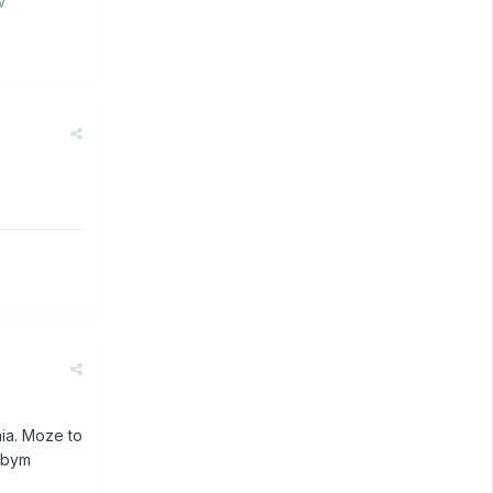
w
ia. Moze to
łabym