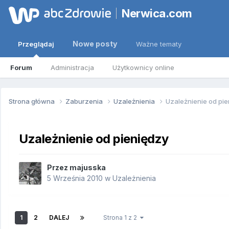
Nerwica.com
Nowe posty
Przeglądaj
Ważne tematy
Forum
Administracja
Użytkownicy online
Strona główna
Zaburzenia
Uzależnienia
Uzależnienie od pi
Uzależnienie od pieniędzy
Przez
majusska
5 Września 2010
w
Uzależnienia
1
2
DALEJ
Strona 1 z 2