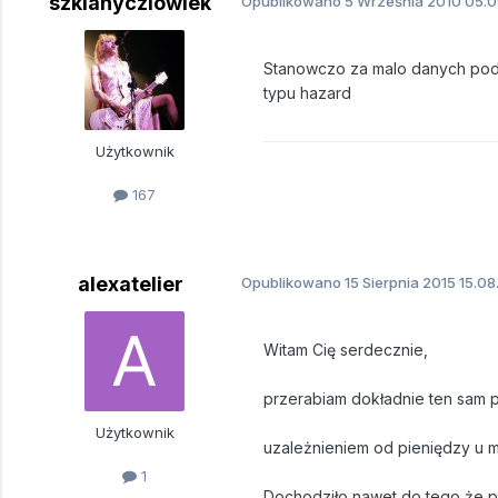
szklanyczlowiek
Opublikowano
5 Września 2010
05.0
Stanowczo za malo danych poda
typu hazard
Użytkownik
167
alexatelier
Opublikowano
15 Sierpnia 2015
15.08
Witam Cię serdecznie,
przerabiam dokładnie ten sam p
Użytkownik
uzależnieniem od pieniędzy u 
1
Dochodziło nawet do tego że p