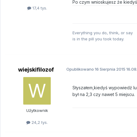
Po czym wnioskujesz że kiedyś 
17,4 tys.
Everything you do, think, or say
is in the pill you took today.
wiejskifilozof
Opublikowano
16 Sierpnia 2015
16.08.
Słyszałem,kiedyś wypowiedź lud
był na 2,3 czy nawet 5 miejscu.
Użytkownik
24,2 tys.