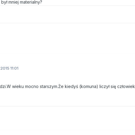
był mniej materialny?
2015 11:01
zi.W wieku mocno starszym.Że kiedyś (komuna) liczył się człowiek