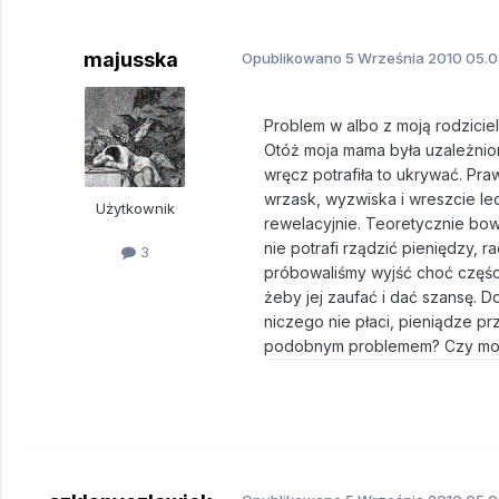
majusska
Opublikowano
5 Września 2010
05.0
Problem w albo z moją rodziciel
Otóż moja mama była uzależniona
wręcz potrafiła to ukrywać. Praw
wrzask, wyzwiska i wreszcie lec
Użytkownik
rewelacyjnie. Teoretycznie bowi
nie potrafi rządzić pieniędzy, 
3
próbowaliśmy wyjść choć części
żeby jej zaufać i dać szansę. Do
niczego nie płaci, pieniądze pr
podobnym problemem? Czy moż