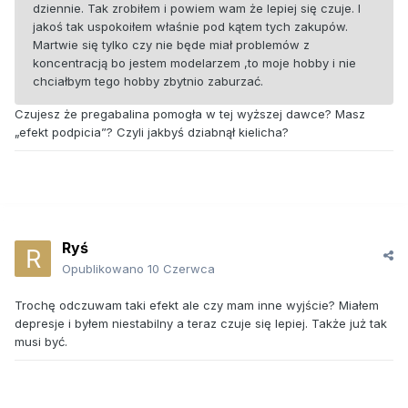
dziennie. Tak zrobiłem i powiem wam że lepiej się czuje. I
jakoś tak uspokoiłem właśnie pod kątem tych zakupów.
Martwie się tylko czy nie będe miał problemów z
koncentracją bo jestem modelarzem ,to moje hobby i nie
chciałbym tego hobby zbytnio zaburzać.
Czujesz że pregabalina pomogła w tej wyższej dawce? Masz
„efekt podpicia”? Czyli jakbyś dziabnął kielicha?
Ryś
Opublikowano
10 Czerwca
Trochę odczuwam taki efekt ale czy mam inne wyjście? Miałem
depresje i byłem niestabilny a teraz czuje się lepiej. Także już tak
musi być.