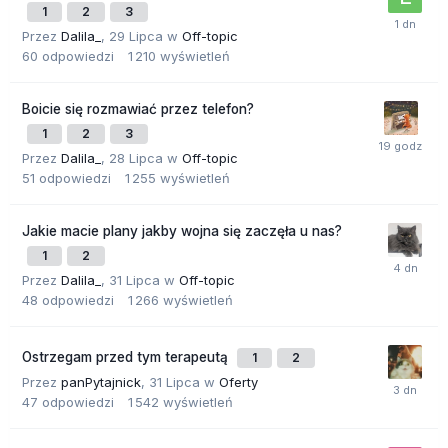
1
2
3
Przez
Dalila_
,
29 Lipca
w
Off-topic
60
odpowiedzi
1 210
wyświetleń
Boicie się rozmawiać przez telefon?
1
2
3
Przez
Dalila_
,
28 Lipca
w
Off-topic
51
odpowiedzi
1 255
wyświetleń
Jakie macie plany jakby wojna się zaczęła u nas?
1
2
Przez
Dalila_
,
31 Lipca
w
Off-topic
48
odpowiedzi
1 266
wyświetleń
Ostrzegam przed tym terapeutą
1
2
Przez
panPytajnick
,
31 Lipca
w
Oferty
47
odpowiedzi
1 542
wyświetleń