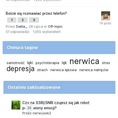
Boicie się rozmawiać przez telefon?
1
2
3
Przez
Dalila_
,
28 Lipca
w
Off-topic
51
odpowiedzi
1 255
wyświetleń
Chmura tagów
nerwica
lęki
lęk
samotność
psychoterapia
stres
depresja
strach
nerwica lękowa
nerwica natręctw
Ostatnio zaktualizowane
Czy na SSRI/SNRI czujesz się jak robot
20
pozbawiony emocji?
Przez
nerwusek2