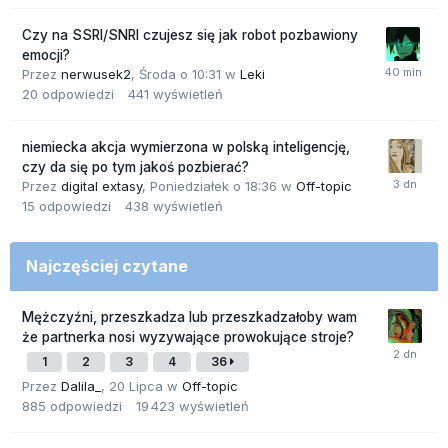
Czy na SSRI/SNRI czujesz się jak robot pozbawiony
emocji?
Przez
nerwusek2
,
Środa o 10:31
w
Leki
20
odpowiedzi
441
wyświetleń
niemiecka akcja wymierzona w polską inteligencję,
czy da się po tym jakoś pozbierać?
Przez
digital extasy
,
Poniedziałek o 18:36
w
Off-topic
15
odpowiedzi
438
wyświetleń
Najczęściej czytane
Mężczyźni, przeszkadza lub przeszkadzałoby wam
że partnerka nosi wyzywające prowokujące stroje?
1
2
3
4
36
Przez
Dalila_
,
20 Lipca
w
Off-topic
885
odpowiedzi
19 423
wyświetleń