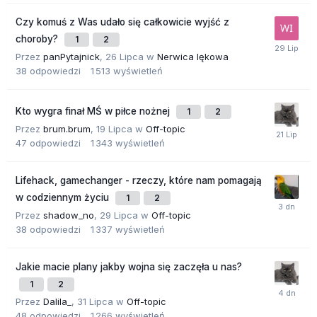
Czy komuś z Was udało się całkowicie wyjść z
choroby?
1
2
Przez
panPytajnick
,
26 Lipca
w
Nerwica lękowa
38
odpowiedzi
1 513
wyświetleń
Kto wygra finał MŚ w piłce nożnej
1
2
Przez
brum.brum
,
19 Lipca
w
Off-topic
47
odpowiedzi
1 343
wyświetleń
Lifehack, gamechanger - rzeczy, które nam pomagają
w codziennym życiu
1
2
Przez
shadow_no
,
29 Lipca
w
Off-topic
38
odpowiedzi
1 337
wyświetleń
Jakie macie plany jakby wojna się zaczęła u nas?
1
2
Przez
Dalila_
,
31 Lipca
w
Off-topic
48
odpowiedzi
1 266
wyświetleń