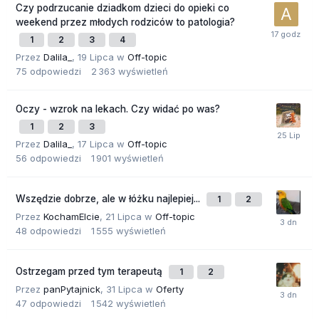
Czy podrzucanie dziadkom dzieci do opieki co
weekend przez młodych rodziców to patologia?
1
2
3
4
Przez
Dalila_
,
19 Lipca
w
Off-topic
75
odpowiedzi
2 363
wyświetleń
Oczy - wzrok na lekach. Czy widać po was?
1
2
3
Przez
Dalila_
,
17 Lipca
w
Off-topic
56
odpowiedzi
1 901
wyświetleń
Wszędzie dobrze, ale w łóżku najlepiej...
1
2
Przez
KochamElcie
,
21 Lipca
w
Off-topic
48
odpowiedzi
1 555
wyświetleń
Ostrzegam przed tym terapeutą
1
2
Przez
panPytajnick
,
31 Lipca
w
Oferty
47
odpowiedzi
1 542
wyświetleń