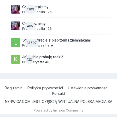
Co teraz pijemy
1 109
Przez
Priscilla_126
Co teraz jemy
485
Przez
Priscilla_126
Szalone precle z pieprzem i ziemniakami
13 597
Przez
lily was here
Jak sobie próbuję radzić...
122
Przez
Kryształ40
Regulamin
Polityka prywatności
Ustawienia prywatności
Kontakt
NERWICA.COM JEST CZĘŚCIĄ WIRTUALNA POLSKA MEDIA SA
Powered by Invision Community