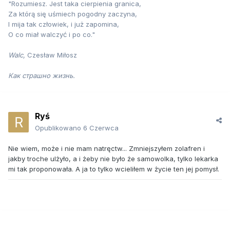
"Rozumiesz. Jest taka cierpienia granica,
Za którą się uśmiech pogodny zaczyna,
I mija tak człowiek, i już zapomina,
O co miał walczyć i po co."
Walc,
Czesław Miłosz
Как страшно жизнь.
Ryś
Opublikowano
6 Czerwca
Nie wiem, może i nie mam natręctw... Zmniejszyłem zolafren i
jakby troche ulżyło, a i żeby nie było że samowolka, tylko lekarka
mi tak proponowała. A ja to tylko wcieliłem w życie ten jej pomysł.