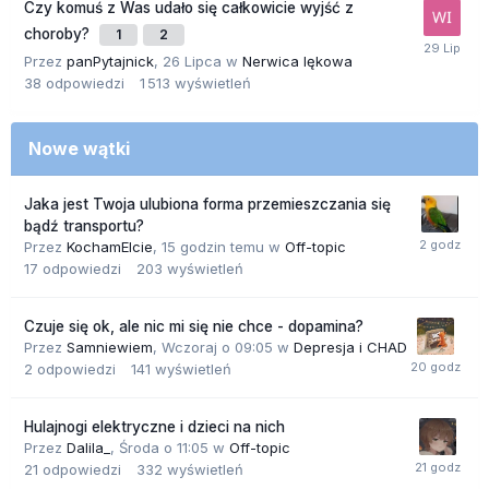
Czy komuś z Was udało się całkowicie wyjść z
choroby?
1
2
Przez
panPytajnick
,
26 Lipca
w
Nerwica lękowa
38
odpowiedzi
1 513
wyświetleń
Nowe wątki
Jaka jest Twoja ulubiona forma przemieszczania się
bądź transportu?
Przez
KochamElcie
,
15 godzin temu
w
Off-topic
17
odpowiedzi
203
wyświetleń
Czuje się ok, ale nic mi się nie chce - dopamina?
Przez
Samniewiem
,
Wczoraj o 09:05
w
Depresja i CHAD
2
odpowiedzi
141
wyświetleń
Hulajnogi elektryczne i dzieci na nich
Przez
Dalila_
,
Środa o 11:05
w
Off-topic
21
odpowiedzi
332
wyświetleń