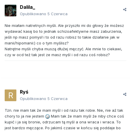
Dalila_
Opublikowano
5 Czerwca
Nie miałam natretnych myśli. Ale przyszło mi do głowy że możesz
wydawać kasę bo to jednak schizoafektywne masz zaburzenia,
jeśli np masz pomysł i to od razu robisz to takie działanie jak w
manii/hipomanii:) co o tym myślisz?
Natrętne myśli chyba muszą dłużej męczyć. Ale mnie to ciekawi,
czy w ocd też tak jest ze masz myśl i od razu coś robisz?
Ryś
Opublikowano
5 Czerwca
Tzn. nie mam tak że mam myśl i od razu tak robie. Nie, nie aż tak
chory to ja nie jestem
Mam tak że mam myśl że niby chce coś
kupić i ja się bronie, odrzucam tą myśl a ona wraca i wraca. To
jest bardzo męczące. Po jakimś czasie w końcu się poddaje bo