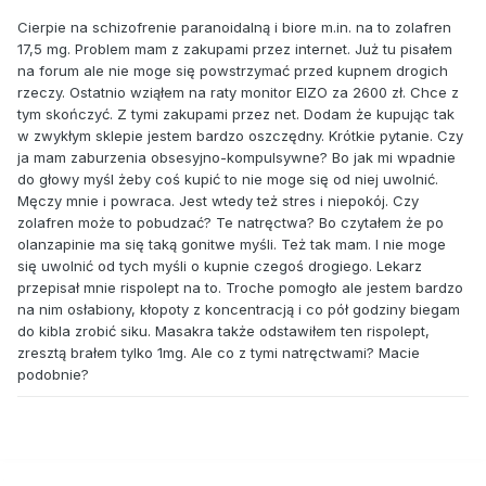
Cierpie na schizofrenie paranoidalną i biore m.in. na to zolafren
17,5 mg. Problem mam z zakupami przez internet. Już tu pisałem
na forum ale nie moge się powstrzymać przed kupnem drogich
rzeczy. Ostatnio wziąłem na raty monitor EIZO za 2600 zł. Chce z
tym skończyć. Z tymi zakupami przez net. Dodam że kupując tak
w zwykłym sklepie jestem bardzo oszczędny. Krótkie pytanie. Czy
ja mam zaburzenia obsesyjno-kompulsywne? Bo jak mi wpadnie
do głowy myśl żeby coś kupić to nie moge się od niej uwolnić.
Męczy mnie i powraca. Jest wtedy też stres i niepokój. Czy
zolafren może to pobudzać? Te natręctwa? Bo czytałem że po
olanzapinie ma się taką gonitwe myśli. Też tak mam. I nie moge
się uwolnić od tych myśli o kupnie czegoś drogiego. Lekarz
przepisał mnie rispolept na to. Troche pomogło ale jestem bardzo
na nim osłabiony, kłopoty z koncentracją i co pół godziny biegam
do kibla zrobić siku. Masakra także odstawiłem ten rispolept,
zresztą brałem tylko 1mg. Ale co z tymi natręctwami? Macie
podobnie?