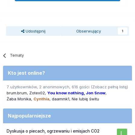
Udostępnij
Obserwujący
1
Tematy
Kto jest online?
7 użytkowników, 2 anonimowych, 616 gości
(Zobacz pełną listę)
brum.brum
Zotex02
You know nothing, Jon Snow
Żaba Monika
Cynthia
daammk1
Nie lubię świtu
Najpopularniejsze
Dyskusja o piecach, ogrzewaniu i emisjach CO2