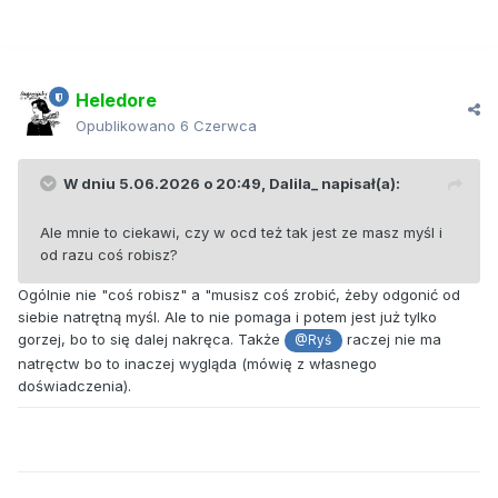
Heledore
Opublikowano
6 Czerwca
W dniu 5.06.2026 o 20:49,
Dalila_
napisał(a):
Ale mnie to ciekawi, czy w ocd też tak jest ze masz myśl i
od razu coś robisz?
Ogólnie nie "coś robisz" a "musisz coś zrobić, żeby odgonić od
siebie natrętną myśl. Ale to nie pomaga i potem jest już tylko
gorzej, bo to się dalej nakręca. Także
raczej nie ma
@Ryś
natręctw bo to inaczej wygląda (mówię z własnego
doświadczenia).