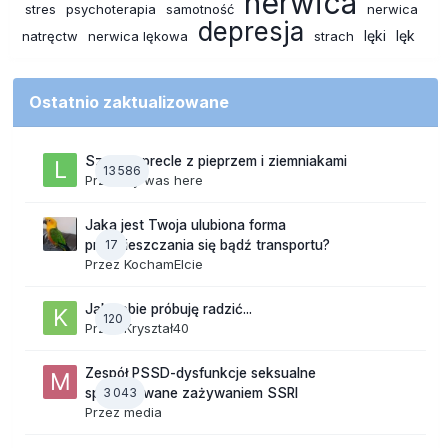
nerwica
stres
psychoterapia
samotność
nerwica
depresja
lęki
lęk
natręctw
nerwica lękowa
strach
Ostatnio zaktualizowane
Szalone precle z pieprzem i ziemniakami
13 586
Przez
lily was here
Jaka jest Twoja ulubiona forma
17
przemieszczania się bądź transportu?
Przez
KochamElcie
Jak sobie próbuję radzić...
120
Przez
Kryształ40
Zespół PSSD-dysfunkcje seksualne
3 043
spowodowane zażywaniem SSRI
Przez
media