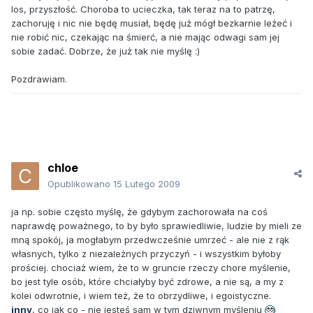
los, przyszłość. Choroba to ucieczka, tak teraz na to patrzę,
zachoruję i nic nie będę musiał, będę już mógł bezkarnie leżeć i
nie robić nic, czekając na śmierć, a nie mając odwagi sam jej
sobie zadać. Dobrze, że już tak nie myślę :)
Pozdrawiam.
chloe
Opublikowano
15 Lutego 2009
ja np. sobie często myślę, że gdybym zachorowała na coś
naprawdę poważnego, to by było sprawiedliwie, ludzie by mieli ze
mną spokój, ja mogłabym przedwcześnie umrzeć - ale nie z rąk
własnych, tylko z niezależnych przyczyń - i wszystkim byłoby
prościej. chociaż wiem, że to w gruncie rzeczy chore myślenie,
bo jest tyle osób, które chciałyby być zdrowe, a nie są, a my z
kolei odwrotnie, i wiem też, że to obrzydliwe, i egoistyczne.
inny
, co jak co - nie jesteś sam w tym dziwnym myśleniu