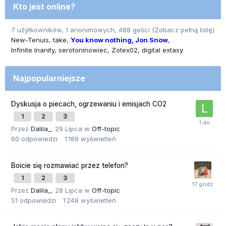
Kto jest online?
7 użytkowników, 1 anonimowych, 488 gości
(Zobacz pełną listę)
New-Tenuis
take
You know nothing, Jon Snow
Infinite Inanity
serotoninowiec
Zotex02
digital extasy
Najpopularniejsze
Dyskusja o piecach, ogrzewaniu i emisjach CO2
1
2
3
Przez
Dalila_
,
29 Lipca
w
Off-topic
60
odpowiedzi
1 189
wyświetleń
Boicie się rozmawiać przez telefon?
1
2
3
Przez
Dalila_
,
28 Lipca
w
Off-topic
51
odpowiedzi
1 248
wyświetleń