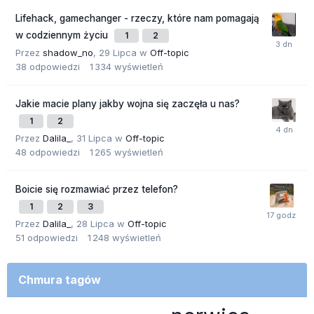
Lifehack, gamechanger - rzeczy, które nam pomagają
w codziennym życiu
1
2
Przez
shadow_no
,
29 Lipca
w
Off-topic
38
odpowiedzi
1 334
wyświetleń
Jakie macie plany jakby wojna się zaczęła u nas?
1
2
Przez
Dalila_
,
31 Lipca
w
Off-topic
48
odpowiedzi
1 265
wyświetleń
Boicie się rozmawiać przez telefon?
1
2
3
Przez
Dalila_
,
28 Lipca
w
Off-topic
51
odpowiedzi
1 248
wyświetleń
Chmura tagów