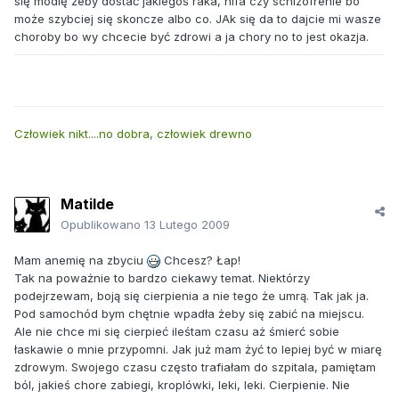
się modlę żeby dostać jakiegoś raka, hifa czy schizofrenie bo
może szybciej się skoncze albo co. JAk się da to dajcie mi wasze
choroby bo wy chcecie być zdrowi a ja chory no to jest okazja.
Człowiek nikt....no dobra, człowiek drewno
Matilde
Opublikowano
13 Lutego 2009
Mam anemię na zbyciu
Chcesz? Łap!
Tak na poważnie to bardzo ciekawy temat. Niektórzy
podejrzewam, boją się cierpienia a nie tego że umrą. Tak jak ja.
Pod samochód bym chętnie wpadła żeby się zabić na miejscu.
Ale nie chce mi się cierpieć ileśtam czasu aż śmierć sobie
łaskawie o mnie przypomni. Jak już mam żyć to lepiej być w miarę
zdrowym. Swojego czasu często trafiałam do szpitala, pamiętam
ból, jakieś chore zabiegi, kroplówki, leki, leki. Cierpienie. Nie