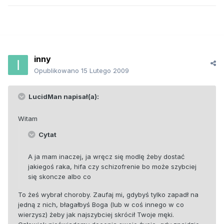
inny
Opublikowano
15 Lutego 2009
LucidMan napisał(a):
Witam
Cytat
A ja mam inaczej, ja wręcz się modlę żeby dostać
jakiegoś raka, hifa czy schizofrenie bo może szybciej
się skoncze albo co
To żeś wybrał choroby. Zaufaj mi, gdybyś tylko zapadł na
jedną z nich, błagałbyś Boga (lub w coś innego w co
wierzysz) żeby jak najszybciej skrócił Twoje męki.