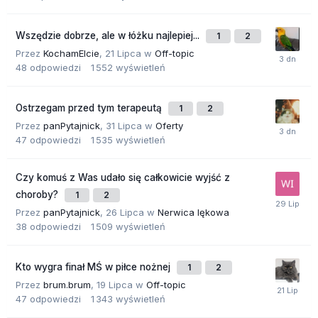
Wszędzie dobrze, ale w łóżku najlepiej...
1
2
Przez
KochamElcie
,
21 Lipca
w
Off-topic
48
odpowiedzi
1 552
wyświetleń
Ostrzegam przed tym terapeutą
1
2
Przez
panPytajnick
,
31 Lipca
w
Oferty
47
odpowiedzi
1 535
wyświetleń
Czy komuś z Was udało się całkowicie wyjść z
choroby?
1
2
Przez
panPytajnick
,
26 Lipca
w
Nerwica lękowa
38
odpowiedzi
1 509
wyświetleń
Kto wygra finał MŚ w piłce nożnej
1
2
Przez
brum.brum
,
19 Lipca
w
Off-topic
47
odpowiedzi
1 343
wyświetleń