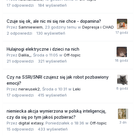
17
odpowiedzi
184
wyświetleń
Czuje się ok, ale nic mi się nie chce - dopamina?
Przez
Samniewiem
,
23 godziny temu
w
Depresja i CHAD
2
odpowiedzi
130
wyświetleń
Hulajnogi elektryczne i dzieci na nich
Przez
Dalila_
,
Środa o 11:05
w
Off-topic
21
odpowiedzi
321
wyświetleń
Czy na SSRI/SNRI czujesz się jak robot pozbawiony
emocji?
Przez
nerwusek2
,
Środa o 10:31
w
Leki
17
odpowiedzi
415
wyświetleń
niemiecka akcja wymierzona w polską inteligencję,
czy da się po tym jakoś pozbierać?
Przez
digital extasy
,
Poniedziałek o 18:36
w
Off-topic
15
odpowiedzi
433
wyświetleń