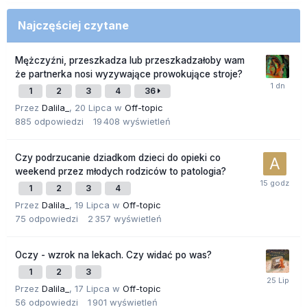
Najczęściej czytane
Mężczyźni, przeszkadza lub przeszkadzałoby wam
że partnerka nosi wyzywające prowokujące stroje?
1
2
3
4
36
Przez
Dalila_
,
20 Lipca
w
Off-topic
885
odpowiedzi
19 408
wyświetleń
Czy podrzucanie dziadkom dzieci do opieki co
weekend przez młodych rodziców to patologia?
1
2
3
4
Przez
Dalila_
,
19 Lipca
w
Off-topic
75
odpowiedzi
2 357
wyświetleń
Oczy - wzrok na lekach. Czy widać po was?
1
2
3
Przez
Dalila_
,
17 Lipca
w
Off-topic
56
odpowiedzi
1 901
wyświetleń