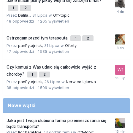
Jakie macie plany jakby wojna się zaczęła u nas?
1
2
Przez
Dalila_
,
31 Lipca
w
Off-topic
48
odpowiedzi
1 265
wyświetleń
Ostrzegam przed tym terapeutą
1
2
Przez
panPytajnick
,
31 Lipca
w
Oferty
47
odpowiedzi
1 535
wyświetleń
Czy komuś z Was udało się całkowicie wyjść z
choroby?
1
2
Przez
panPytajnick
,
26 Lipca
w
Nerwica lękowa
38
odpowiedzi
1 509
wyświetleń
Nowe wątki
Jaka jest Twoja ulubiona forma przemieszczania się
bądź transportu?
Przez
KochamElcie
,
13 godzin temu
w
Off-topic