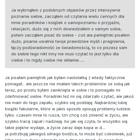
Ja wybrnąłem z podobnych objawów przez intensywne
poznanie siebie, zacząłem od czytania wielu cennych dla
mnie poradników i książek o samopoznaniu o przyjaźni,
relacjach, dużo się z nich dowiedziałem o samym sobie,
potem zacząłem pisać do siebie - coś ala pamiętniki pisałem
dużo, pisanie uwalnie twoje prawdziwe myśli i pragnienia,
łączy podświadomość ze świadomością, to co piszesz sam
do siebie tego nikt inny nie musi czytać to jest tylko dla
ciebie i to nigdy ciebie nie okłamie......
Ja pisałam pamiętnik jak byłam nastolatką :) wtedy faktycznie
pomagał... ale jeszcze nie miałam takich problemów ze sobą jak
teraz, po prostu byłam zamknięta w sobie i to pomagało mi
zdefiniować siebie. Poradniki też mi się zdarzało czytać, ale jakoś
nie mam do tego zapału, szybko się poddaję. Najbardziej lubię
książki fabularne, które w jakis sposób opisują problemy ludzkie.
tylko. czasem mnie to rusza, tzn chcę coś zmienić w życiu, ale
szybko tracę zapał i nadzieję. bo jak się czyta, to wszystko się
takie piękne wydaje, a życie zaraz daje kopa w d....
ja potrzbuję jakiegoś silnego bodźca, to może być cokolwiek, już
kilka razy w życiu zdarzyło się z dnia na dzień, że poczułam