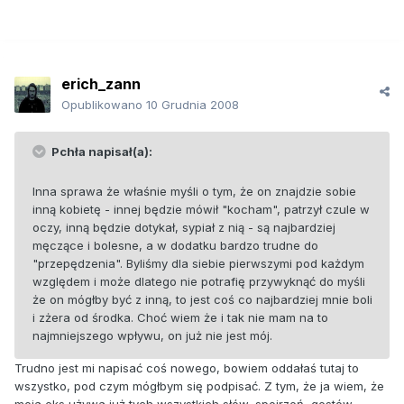
erich_zann
Opublikowano
10 Grudnia 2008
Pchła napisał(a):
Inna sprawa że właśnie myśli o tym, że on znajdzie sobie
inną kobietę - innej będzie mówił "kocham", patrzył czule w
oczy, inną będzie dotykał, sypiał z nią - są najbardziej
męczące i bolesne, a w dodatku bardzo trudne do
"przepędzenia". Byliśmy dla siebie pierwszymi pod każdym
względem i może dlatego nie potrafię przywyknąć do myśli
że on mógłby być z inną, to jest coś co najbardziej mnie boli
i zżera od środka. Choć wiem że i tak nie mam na to
najmniejszego wpływu, on już nie jest mój.
Trudno jest mi napisać coś nowego, bowiem oddałaś tutaj to
wszystko, pod czym mógłbym się podpisać. Z tym, że ja wiem, że
moja eks używa już tych wszystkich słów, spojrzeń, gestów