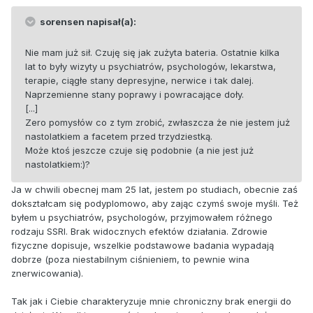
sorensen napisał(a):
Nie mam już sił. Czuję się jak zużyta bateria. Ostatnie kilka
lat to były wizyty u psychiatrów, psychologów, lekarstwa,
terapie, ciągłe stany depresyjne, nerwice i tak dalej.
Naprzemienne stany poprawy i powracające doły.
[...]
Zero pomysłów co z tym zrobić, zwłaszcza że nie jestem już
nastolatkiem a facetem przed trzydziestką.
Może ktoś jeszcze czuje się podobnie (a nie jest już
nastolatkiem:)?
Ja w chwili obecnej mam 25 lat, jestem po studiach, obecnie zaś
dokształcam się podyplomowo, aby zając czymś swoje myśli. Też
byłem u psychiatrów, psychologów, przyjmowałem różnego
rodzaju SSRI. Brak widocznych efektów działania. Zdrowie
fizyczne dopisuje, wszelkie podstawowe badania wypadają
dobrze (poza niestabilnym ciśnieniem, to pewnie wina
znerwicowania).
Tak jak i Ciebie charakteryzuje mnie chroniczny brak energii do