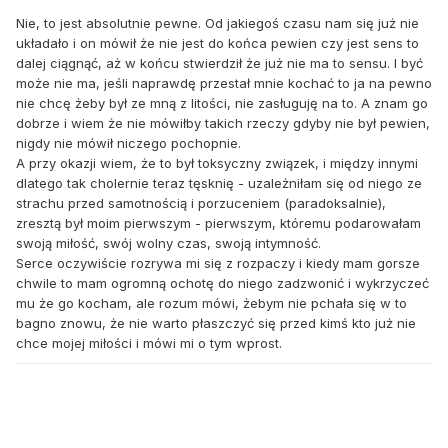
Nie, to jest absolutnie pewne. Od jakiegoś czasu nam się już nie
układało i on mówił że nie jest do końca pewien czy jest sens to
dalej ciągnąć, aż w końcu stwierdził że już nie ma to sensu. I być
może nie ma, jeśli naprawdę przestał mnie kochać to ja na pewno
nie chcę żeby był ze mną z litości, nie zasługuję na to. A znam go
dobrze i wiem że nie mówiłby takich rzeczy gdyby nie był pewien,
nigdy nie mówił niczego pochopnie.
A przy okazji wiem, że to był toksyczny związek, i między innymi
dlatego tak cholernie teraz tęsknię - uzależniłam się od niego ze
strachu przed samotnością i porzuceniem (paradoksalnie),
zresztą był moim pierwszym - pierwszym, któremu podarowałam
swoją miłość, swój wolny czas, swoją intymność.
Serce oczywiście rozrywa mi się z rozpaczy i kiedy mam gorsze
chwile to mam ogromną ochotę do niego zadzwonić i wykrzyczeć
mu że go kocham, ale rozum mówi, żebym nie pchała się w to
bagno znowu, że nie warto płaszczyć się przed kimś kto już nie
chce mojej miłości i mówi mi o tym wprost.