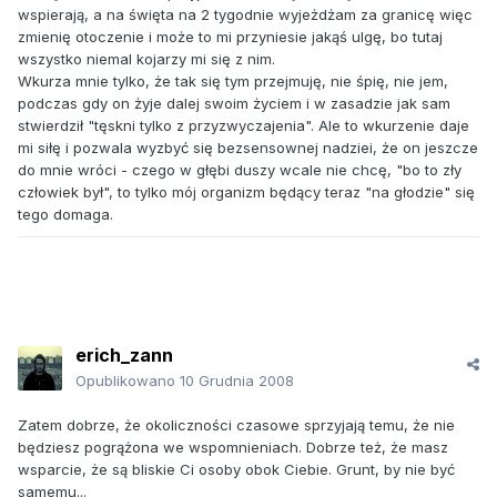
wspierają, a na święta na 2 tygodnie wyjeżdżam za granicę więc
zmienię otoczenie i może to mi przyniesie jakąś ulgę, bo tutaj
wszystko niemal kojarzy mi się z nim.
Wkurza mnie tylko, że tak się tym przejmuję, nie śpię, nie jem,
podczas gdy on żyje dalej swoim życiem i w zasadzie jak sam
stwierdził "tęskni tylko z przyzwyczajenia". Ale to wkurzenie daje
mi siłę i pozwala wyzbyć się bezsensownej nadziei, że on jeszcze
do mnie wróci - czego w głębi duszy wcale nie chcę, "bo to zły
człowiek był", to tylko mój organizm będący teraz "na głodzie" się
tego domaga.
erich_zann
Opublikowano
10 Grudnia 2008
Zatem dobrze, że okoliczności czasowe sprzyjają temu, że nie
będziesz pogrążona we wspomnieniach. Dobrze też, że masz
wsparcie, że są bliskie Ci osoby obok Ciebie. Grunt, by nie być
samemu...