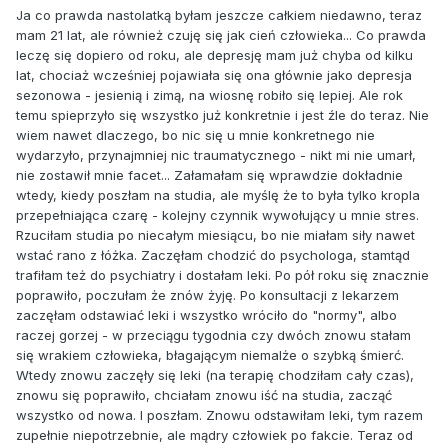
Ja co prawda nastolatką byłam jeszcze całkiem niedawno, teraz
mam 21 lat, ale również czuję się jak cień człowieka... Co prawda
leczę się dopiero od roku, ale depresję mam już chyba od kilku
lat, chociaż wcześniej pojawiała się ona głównie jako depresja
sezonowa - jesienią i zimą, na wiosnę robiło się lepiej. Ale rok
temu spieprzyło się wszystko już konkretnie i jest źle do teraz. Nie
wiem nawet dlaczego, bo nic się u mnie konkretnego nie
wydarzyło, przynajmniej nic traumatycznego - nikt mi nie umarł,
nie zostawił mnie facet... Załamałam się wprawdzie dokładnie
wtedy, kiedy poszłam na studia, ale myślę że to była tylko kropla
przepełniająca czarę - kolejny czynnik wywołujący u mnie stres.
Rzuciłam studia po niecałym miesiącu, bo nie miałam siły nawet
wstać rano z łóżka. Zaczęłam chodzić do psychologa, stamtąd
trafiłam też do psychiatry i dostałam leki. Po pół roku się znacznie
poprawiło, poczułam że znów żyję. Po konsultacji z lekarzem
zaczęłam odstawiać leki i wszystko wróciło do "normy", albo
raczej gorzej - w przeciągu tygodnia czy dwóch znowu stałam
się wrakiem człowieka, błagającym niemalże o szybką śmierć.
Wtedy znowu zaczęły się leki (na terapię chodziłam cały czas),
znowu się poprawiło, chciałam znowu iść na studia, zacząć
wszystko od nowa. I poszłam. Znowu odstawiłam leki, tym razem
zupełnie niepotrzebnie, ale mądry człowiek po fakcie. Teraz od