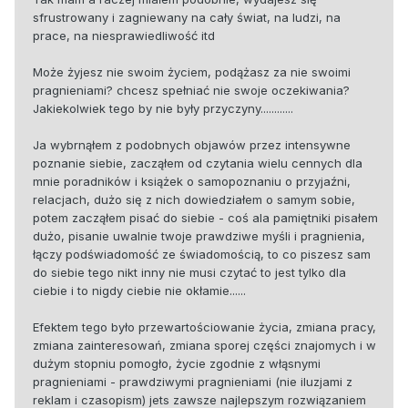
sfrustrowany i zagniewany na cały świat, na ludzi, na
prace, na niesprawiedliwość itd
Może żyjesz nie swoim życiem, podążasz za nie swoimi
pragnieniami? chcesz spełniać nie swoje oczekiwania?
Jakiekolwiek tego by nie były przyczyny............
Ja wybrnąłem z podobnych objawów przez intensywne
poznanie siebie, zacząłem od czytania wielu cennych dla
mnie poradników i książek o samopoznaniu o przyjaźni,
relacjach, dużo się z nich dowiedziałem o samym sobie,
potem zacząłem pisać do siebie - coś ala pamiętniki pisałem
dużo, pisanie uwalnie twoje prawdziwe myśli i pragnienia,
łączy podświadomość ze świadomością, to co piszesz sam
do siebie tego nikt inny nie musi czytać to jest tylko dla
ciebie i to nigdy ciebie nie okłamie......
Efektem tego było przewartościowanie życia, zmiana pracy,
zmiana zainteresowań, zmiana sporej części znajomych i w
dużym stopniu pomogło, życie zgodnie z włąsnymi
pragnieniami - prawdziwymi pragnieniami (nie iluzjami z
reklam i czasopism) jets zawsze najlepszym rozwiązaniem