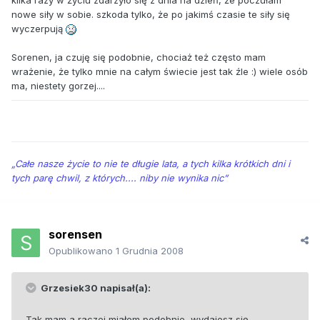
nowe siły w sobie. szkoda tylko, że po jakimś czasie te siły się
wyczerpują
Sorenen, ja czuję się podobnie, chociaż też często mam
wrażenie, że tylko mnie na całym świecie jest tak źle :) wiele osób
ma, niestety gorzej....
„Całe nasze życie to nie te długie lata, a tych kilka krótkich dni i
tych parę chwil, z których.... niby nie wynika nic”
sorensen
Opublikowano
1 Grudnia 2008
Grzesiek30 napisał(a):
Tak mam a raczej miałem podobnie, wydajesz się