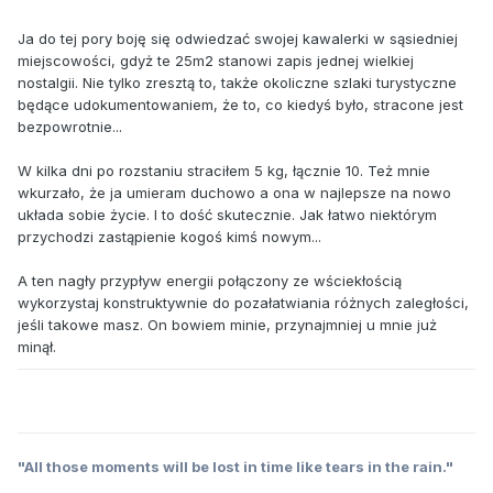
Ja do tej pory boję się odwiedzać swojej kawalerki w sąsiedniej
miejscowości, gdyż te 25m2 stanowi zapis jednej wielkiej
nostalgii. Nie tylko zresztą to, także okoliczne szlaki turystyczne
będące udokumentowaniem, że to, co kiedyś było, stracone jest
bezpowrotnie...
W kilka dni po rozstaniu straciłem 5 kg, łącznie 10. Też mnie
wkurzało, że ja umieram duchowo a ona w najlepsze na nowo
układa sobie życie. I to dość skutecznie. Jak łatwo niektórym
przychodzi zastąpienie kogoś kimś nowym...
A ten nagły przypływ energii połączony ze wściekłością
wykorzystaj konstruktywnie do pozałatwiania różnych zaległości,
jeśli takowe masz. On bowiem minie, przynajmniej u mnie już
minął.
"All those moments will be lost in time like tears in the rain."