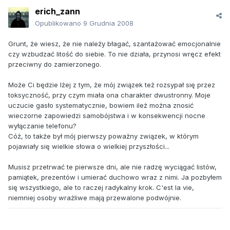
erich_zann
Opublikowano
9 Grudnia 2008
Grunt, że wiesz, że nie należy błagać, szantażować emocjonalnie
czy wzbudzać litość do siebie. To nie działa, przynosi wręcz efekt
przeciwny do zamierzonego.
Może Ci będzie lżej z tym, że mój związek też rozsypał się przez
toksyczność, przy czym miała ona charakter dwustronny. Moje
uczucie gasło systematycznie, bowiem ileż można znosić
wieczorne zapowiedzi samobójstwa i w konsekwencji nocne
wyłączanie telefonu?
Cóż, to także był mój pierwszy poważny związek, w którym
pojawiały się wielkie słowa o wielkiej przyszłości...
Musisz przetrwać te pierwsze dni, ale nie radzę wyciągać listów,
pamiątek, prezentów i umierać duchowo wraz z nimi. Ja pozbyłem
się wszystkiego, ale to raczej radykalny krok. C'est la vie,
niemniej osoby wrażliwe mają przewalone podwójnie.