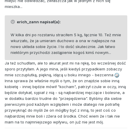
miejsc nie odwiedzać, zwłaszcza jak w jednym z nich się
mieszka...
erich_zann napisał(a):
W kilka dni po rozstaniu straciłem 5 kg, łącznie 10. Też mnie
wkurzało, że ja umieram duchowo a ona w najlepsze na
nowo układa sobie życie. I to dość skutecznie. Jak łatwo
niektórym przychodzi zastąpienie kogoś kimś nowym...
Ja też schudłam, ale to akurat jest mi na rękę, bo wcześniej dość
sporo przytyłam. A jego mina, jeśli kiedyś przypadkiem zobaczy
mnie szczuplutką, piękną, idącą u boku innego - bezcenna
Inna sprawa że właśnie myśli o tym, że on znajdzie sobie inną
kobietę - innej będzie mówił "kocham", patrzył czule w oczy, inną
będzie dotykał, sypiał z nią - są najbardziej męczące i bolesne, a
w dodatku bardzo trudne do "przepędzenia". Byliśmy dla siebie
pierwszymi pod każdym względem i może dlatego nie potrafię
przywyknąć do myśli że on mógłby być z inną, to jest coś co
najbardziej mnie boli i zżera od środka. Choć wiem że i tak nie
mam na to najmniejszego wpływu, on już nie jest mój.