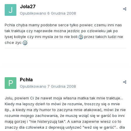
Jola27
Opublikowano
6 Grudnia 2008
Pchla chyba mamy podobne serce tylko powiec czemu inni nas
tak traktuja czy naprawde mozna jezdzic po czlowieku jak po
lysej kobyle czy inni mysla ze to nie boli
przez takich ludzi nie
chce zyc
Pchła
Opublikowano
7 Grudnia 2008
Jolu, powiem Ci że nawet moja własna matka tak mnie traktuje...
Kiedy ma lepszy dzień to mówi że rozumie, troszczy się o mnie
itp., a kiedy ma zły humor to zaczyna mnie atakować, mówi że nie
rozumie mojego zachowania, że muszę wziąć się w garść bo inni
mają gorzej i "nie histeryzują tak". A sama zapewne wiesz co to
znaczy dla człowieka z depresją usłyszeć "weź się w garść"... dla