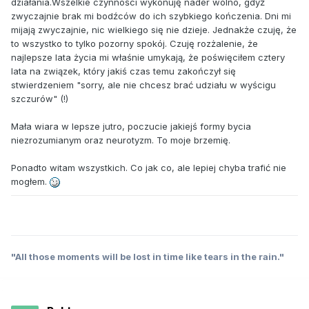
działania.Wszelkie czynności wykonuję nader wolno, gdyż
zwyczajnie brak mi bodźców do ich szybkiego kończenia. Dni mi
mijają zwyczajnie, nic wielkiego się nie dzieje. Jednakże czuję, że
to wszystko to tylko pozorny spokój. Czuję rozżalenie, że
najlepsze lata życia mi właśnie umykają, że poświęciłem cztery
lata na związek, który jakiś czas temu zakończył się
stwierdzeniem "sorry, ale nie chcesz brać udziału w wyścigu
szczurów" (!)
Mała wiara w lepsze jutro, poczucie jakiejś formy bycia
niezrozumianym oraz neurotyzm. To moje brzemię.
Ponadto witam wszystkich. Co jak co, ale lepiej chyba trafić nie
mogłem.
"All those moments will be lost in time like tears in the rain."