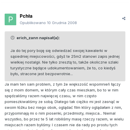
Pchła
Opublikowano
10 Grudnia 2008
erich_zann napisał(a):
Ja do tej pory boję się odwiedzać swojej kawalerki w
sąsiedniej miejscowości, gdyż te 25m2 stanowi zapis jednej
wielkiej nostalgii. Nie tylko zresztą to, także okoliczne szlaki
turystyczne będące udokumentowaniem, że to, co kiedyś
było, stracone jest bezpowrotnie...
Ja mam ten sam problem, z tym że większość wspomnień łączy
się z moim domem, w którym cały czas mieszkam, bo to w nim
spędzaliśmy razem najwięcej czasu, w nim często
pomieszkiwaliśmy ze sobą. Dlatego tak ciężko mi jest zasnąć w
swoim łóżku bez niego obok, oglądać film który oglądałam z nim,
przypominają mi o nim piosenki, przedmioty, miejsca... Niemal
wszystko, bo przez te 5 lat robiliśmy masę rzeczy razem, w wielu
miejscach razem byliśmy. I czasem nie da rady po prostu tych