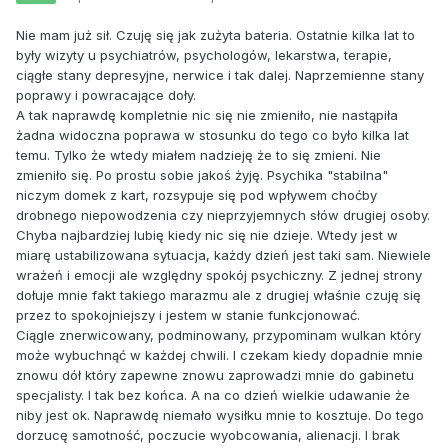
Nie mam już sił. Czuję się jak zużyta bateria. Ostatnie kilka lat to
były wizyty u psychiatrów, psychologów, lekarstwa, terapie,
ciągłe stany depresyjne, nerwice i tak dalej. Naprzemienne stany
poprawy i powracające doły.
A tak naprawdę kompletnie nic się nie zmieniło, nie nastąpiła
żadna widoczna poprawa w stosunku do tego co było kilka lat
temu. Tylko że wtedy miałem nadzieję że to się zmieni. Nie
zmieniło się. Po prostu sobie jakoś żyję. Psychika "stabilna"
niczym domek z kart, rozsypuje się pod wpływem choćby
drobnego niepowodzenia czy nieprzyjemnych słów drugiej osoby.
Chyba najbardziej lubię kiedy nic się nie dzieje. Wtedy jest w
miarę ustabilizowana sytuacja, każdy dzień jest taki sam. Niewiele
wrażeń i emocji ale względny spokój psychiczny. Z jednej strony
dołuje mnie fakt takiego marazmu ale z drugiej właśnie czuję się
przez to spokojniejszy i jestem w stanie funkcjonować.
Ciągle znerwicowany, podminowany, przypominam wulkan który
może wybuchnąć w każdej chwili. I czekam kiedy dopadnie mnie
znowu dół który zapewne znowu zaprowadzi mnie do gabinetu
specjalisty. I tak bez końca. A na co dzień wielkie udawanie że
niby jest ok. Naprawdę niemało wysiłku mnie to kosztuje. Do tego
dorzucę samotność, poczucie wyobcowania, alienacji. I brak