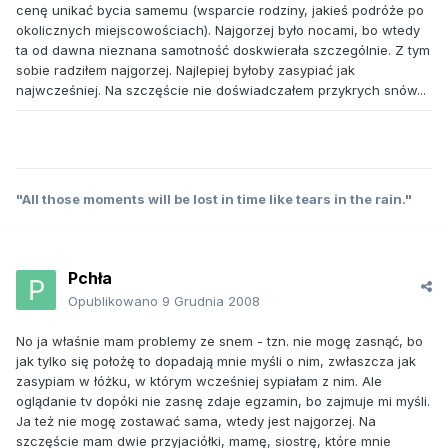
cenę unikać bycia samemu (wsparcie rodziny, jakieś podróże po
okolicznych miejscowościach). Najgorzej było nocami, bo wtedy
ta od dawna nieznana samotność doskwierała szczególnie. Z tym
sobie radziłem najgorzej. Najlepiej byłoby zasypiać jak
najwcześniej. Na szczęście nie doświadczałem przykrych snów...
"All those moments will be lost in time like tears in the rain."
Pchła
Opublikowano
9 Grudnia 2008
No ja właśnie mam problemy ze snem - tzn. nie mogę zasnąć, bo
jak tylko się położę to dopadają mnie myśli o nim, zwłaszcza jak
zasypiam w łóżku, w którym wcześniej sypiałam z nim. Ale
oglądanie tv dopóki nie zasnę zdaje egzamin, bo zajmuje mi myśli.
Ja też nie mogę zostawać sama, wtedy jest najgorzej. Na
szczęście mam dwie przyjaciółki, mamę, siostrę, które mnie