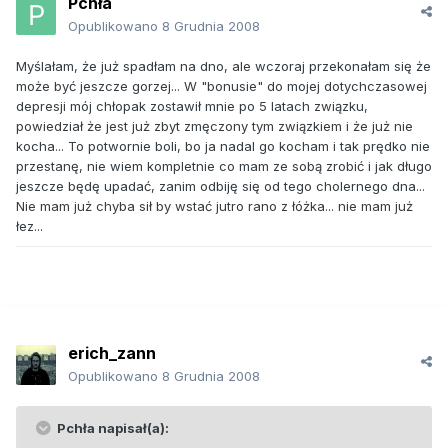
Pchła
Opublikowano
8 Grudnia 2008
Myślałam, że już spadłam na dno, ale wczoraj przekonałam się że
może być jeszcze gorzej... W "bonusie" do mojej dotychczasowej
depresji mój chłopak zostawił mnie po 5 latach związku,
powiedział że jest już zbyt zmęczony tym związkiem i że już nie
kocha... To potwornie boli, bo ja nadal go kocham i tak prędko nie
przestanę, nie wiem kompletnie co mam ze sobą zrobić i jak długo
jeszcze będę upadać, zanim odbiję się od tego cholernego dna...
Nie mam już chyba sił by wstać jutro rano z łóżka... nie mam już
łez...
erich_zann
Opublikowano
8 Grudnia 2008
Pchła napisał(a):