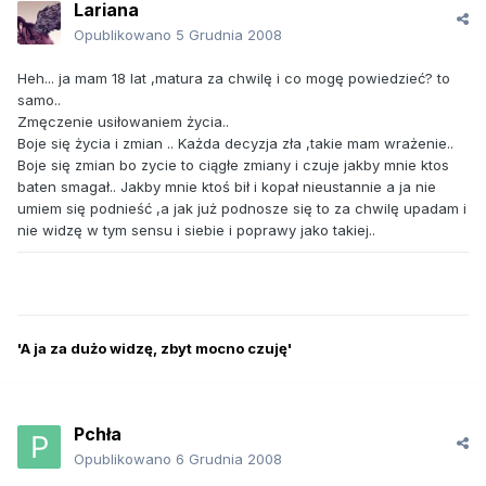
Lariana
Opublikowano
5 Grudnia 2008
Heh... ja mam 18 lat ,matura za chwilę i co mogę powiedzieć? to
samo..
Zmęczenie usiłowaniem życia..
Boje się życia i zmian .. Każda decyzja zła ,takie mam wrażenie..
Boje się zmian bo zycie to ciągłe zmiany i czuje jakby mnie ktos
baten smagał.. Jakby mnie ktoś bił i kopał nieustannie a ja nie
umiem się podnieść ,a jak już podnosze się to za chwilę upadam i
nie widzę w tym sensu i siebie i poprawy jako takiej..
'A ja za dużo widzę, zbyt mocno czuję'
Pchła
Opublikowano
6 Grudnia 2008