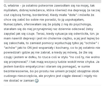
O, właśnie - ja ostatnio potwornie zawiodłam się na mojej, tak
myślałam, dobrej koleżance, która również ma depresję (a raczej
ciut cięższą formę, borderline). Kiedy miała "doła" i mówiła że
chce się zabić bo sobie nie poradzi, to ją uspokajałam,
tłumaczyłam, oferowałam się że pójdę z nią do psychologa,
starałam się do niej przynajmniej raz dziennie odezwać żeby
zapytać jak się czuje. Teraz, kiedy sytuacja się odwróciła, tzn. ja
mam nawrót depresji i jest mi cholernie ciężko, a jej jest lepiej bo
się zakochała, to zamiast pomocy wysłuchuję tylko jej "ochów" i
"achów" jaki to ON jest wspaniały i kochany, co to jej ostatnio nie
powiedział i gdzie jej nie zabrał, a kiedy jej mówię, że źle się
czuję i jestem w dołku, to rzuca coś w stylu "no coś ty, nie wolno
się przejmować". I tak mają wszyscy ludzie wokół mnie chyba. Ja
jestem bardzo empatyczna i staram się pomagać, w sumie
bezinteresownie, bo po prostu nie umiem przejść obojętnie obok
cudzego nieszczęścia, ale przykro jest ciągle dawać i nigdy nic
nie dostać w zamian