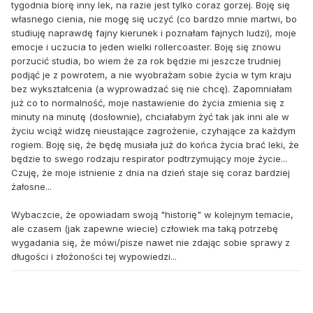
tygodnia biorę inny lek, na razie jest tylko coraz gorzej. Boję się
własnego cienia, nie mogę się uczyć (co bardzo mnie martwi, bo
studiuję naprawdę fajny kierunek i poznałam fajnych ludzi), moje
emocje i uczucia to jeden wielki rollercoaster. Boję się znowu
porzucić studia, bo wiem że za rok będzie mi jeszcze trudniej
podjąć je z powrotem, a nie wyobrażam sobie życia w tym kraju
bez wykształcenia (a wyprowadzać się nie chcę). Zapomniałam
już co to normalność, moje nastawienie do życia zmienia się z
minuty na minutę (dosłownie), chciałabym żyć tak jak inni ale w
życiu wciąż widzę nieustające zagrożenie, czyhające za każdym
rogiem. Boję się, że będę musiała już do końca życia brać leki, że
będzie to swego rodzaju respirator podtrzymujący moje życie...
Czuję, że moje istnienie z dnia na dzień staje się coraz bardziej
żałosne...
Wybaczcie, że opowiadam swoją "historię" w kolejnym temacie,
ale czasem (jak zapewne wiecie) człowiek ma taką potrzebę
wygadania się, że mówi/pisze nawet nie zdając sobie sprawy z
długości i złożoności tej wypowiedzi...