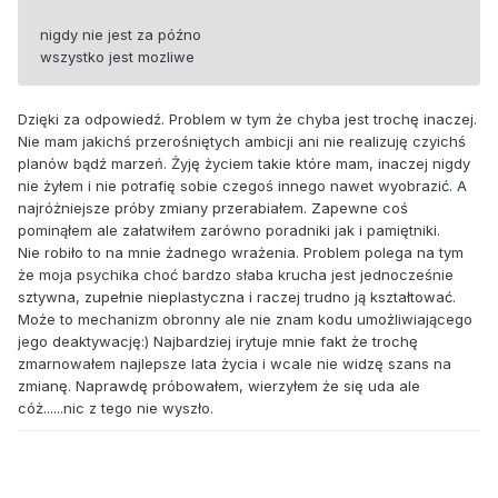
nigdy nie jest za późno
wszystko jest mozliwe
Dzięki za odpowiedź. Problem w tym że chyba jest trochę inaczej.
Nie mam jakichś przerośniętych ambicji ani nie realizuję czyichś
planów bądź marzeń. Żyję życiem takie które mam, inaczej nigdy
nie żyłem i nie potrafię sobie czegoś innego nawet wyobrazić. A
najróżniejsze próby zmiany przerabiałem. Zapewne coś
pominąłem ale załatwiłem zarówno poradniki jak i pamiętniki.
Nie robiło to na mnie żadnego wrażenia. Problem polega na tym
że moja psychika choć bardzo słaba krucha jest jednocześnie
sztywna, zupełnie nieplastyczna i raczej trudno ją kształtować.
Może to mechanizm obronny ale nie znam kodu umożliwiającego
jego deaktywację:) Najbardziej irytuje mnie fakt że trochę
zmarnowałem najlepsze lata życia i wcale nie widzę szans na
zmianę. Naprawdę próbowałem, wierzyłem że się uda ale
cóż......nic z tego nie wyszło.