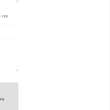
- czy
się