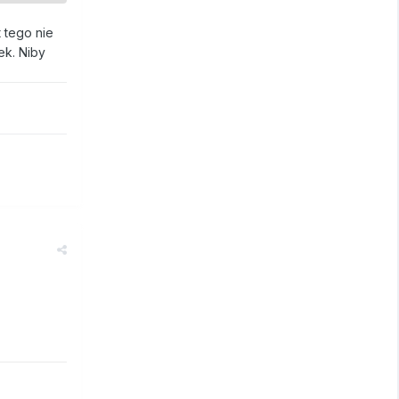
t tego nie
ek. Niby