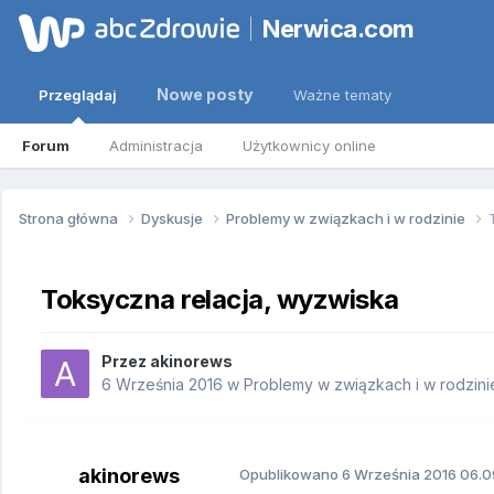
Nerwica.com
Nowe posty
Przeglądaj
Ważne tematy
Forum
Administracja
Użytkownicy online
Strona główna
Dyskusje
Problemy w związkach i w rodzinie
Toksyczna relacja, wyzwiska
Przez
akinorews
6 Września 2016
w
Problemy w związkach i w rodzini
akinorews
Opublikowano
6 Września 2016
06.09