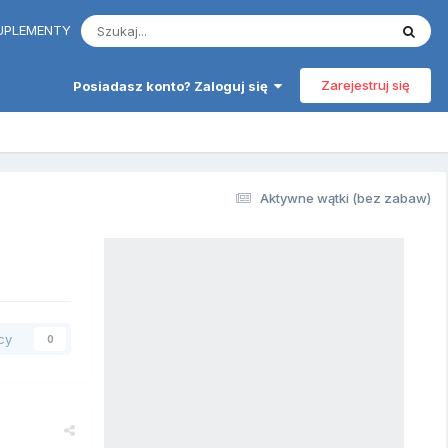
 SUPLEMENTY
Zarejestruj się
Posiadasz konto? Zaloguj się
Aktywne wątki (bez zabaw)
cy
0