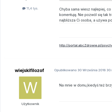
11,4 tys.
Chyba sama wiesz najlepiej, co 
komentuję. Nie pozwól się tak tr
najbliższa Ci osoba, a używa p
http://portal.abcZdrowie.pl/psych
wiejskifilozof
Opublikowano
30 Września 2016
30.
Na mnie w domu,kiedyś też br
Użytkownik