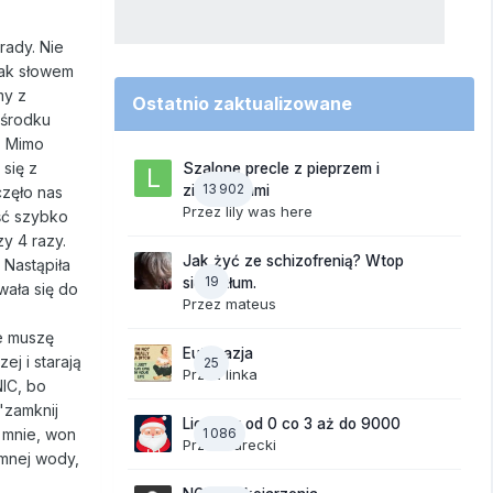
rady. Nie
tak słowem
my z
Ostatnio zaktualizowane
ośrodku
. Mimo
się z
Szalone precle z pieprzem i
13 902
ziemniakami
częło nas
Przez
lily was here
ość szybko
y 4 razy.
Jak żyć ze schizofrenią? Wtop
 Nastąpiła
19
się w tłum.
wała się do
Przez
mateus
e muszę
Eutanazja
ej i starają
25
Przez
linka
NIC, bo
 "zamknij
Liczymy od 0 co 3 aż do 9000
e mnie, won
1 086
Przez
Jurecki
imnej wody,