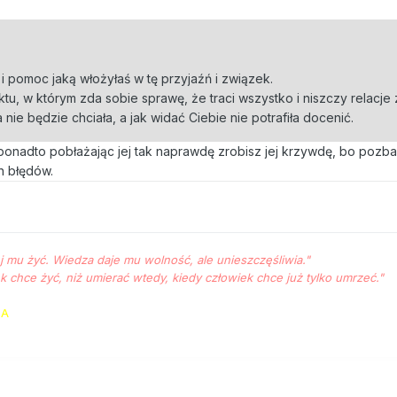
:
ie i pomoc jaką włożyłaś w tę przyjaźń i związek.
u, w którym zda sobie sprawę, że traci wszystko i niszczy relacje z
a nie będzie chciała, a jak widać Ciebie nie potrafiła docenić.
onadto pobłażając jej tak naprawdę zrobisz jej krzywdę, bo pozb
h błędów.
ej mu żyć. Wie­dza da­je mu wol­ność, ale unieszczęśliwia."
ek chce żyć, niż umierać wte­dy, kiedy człowiek chce już tyl­ko umrzeć."
NA