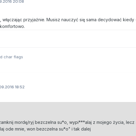
9.2016 20:08
, włączając przyjaźnie. Musisz nauczyć się sama decydować kiedy 
iekomfortowo.
ed char flags
09.2016 18:52
"zamknij mordę/ryj bezczelna su*o, wypi***alaj z mojego życia, lecz 
alaj ode mnie, won bezczelna su*o" i tak dalej