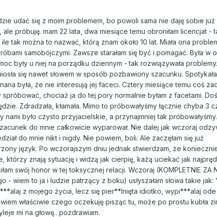
dzie udać się z moim problemem, bo powoli sama nie daję sobie już 
ale próbuję. mam 22 lata, dwa miesiące temu obroniłam licencjat - 
 ile tak można to nazwać, którą znam około 10 lat. Miała ona proble
próbami samobójczymi. Zawsze starałam się być i pomagać. Była w 
oc były u niej na porządku dziennym - tak rozwiązywała problemy
niosła się nawet słowem w sposób pozbawiony szacunku. Spotykała 
nana była, że nie interesują jej faceci. Cztery miesiące temu coś za
y spróbować, chociaż ja do tej pory normalnie byłam z facetami. D
będzie. Zdradzała, kłamała. Mimo to próbowałyśmy łącznie chyba 3 cz
y nami było czysto przyjacielskie, a przynajmniej tak próbowałyśmy.
 szacunek do mnie całkowicie wyparował. Nie dalej jak wczoraj odzy
ział do mnie nikt i nigdy. Nie powiem, boli. Ale zaczęłam się już
zony język. Po wczorajszym dniu jednak stwierdzam, że konieczni
, którzy znają sytuację i widzą jak cierpię, każą uciekać jak najprędz
ciłam swój honor w tej toksycznej relacji. Wczoraj (KOMPLETNIE ZA 
ogo - wiem to ja i ludzie patrzący z boku) usłyszałam słowa takie jak:
**alaj z mojego życia, lecz się pier**lnięta idiotko, wypi***alaj od
ie wiem właściwie czego oczekuję pisząc tu, może po prostu kubła z
wyleje mi na głowę.. pozdrawiam.