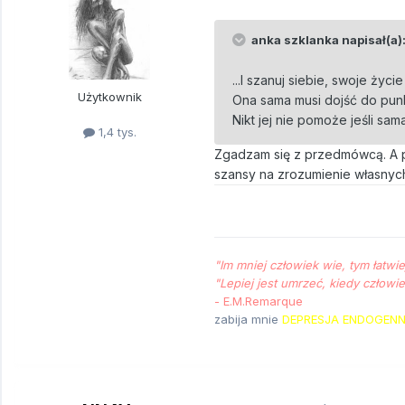
anka szklanka napisał(a)
...I szanuj siebie, swoje życ
Użytkownik
Ona sama musi dojść do punkt
Nikt jej nie pomoże jeśli sam
1,4 tys.
Zgadzam się z przedmówcą. A p
szansy na zrozumienie własnyc
"Im mniej człowiek wie, tym łat­wi
"Le­piej jest um­rzeć, kiedy człowi
- E.M.Remarque
zabija mnie
DEPRESJA ENDOGEN