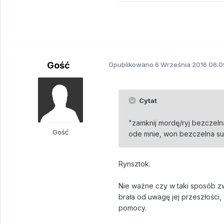
Gość
Opublikowano
6 Września 2016
06.09
Cytat
"zamknij mordę/ryj bezczelna 
Gość
ode mnie, won bezczelna su*
Rynsztok.
Nie ważne czy w taki sposób zwr
brała od uwagę jej przeszłości
pomocy.