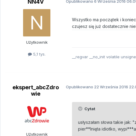
NN4V
Opublikowano
6 Września 2016
06.0
Wszystko ma początek i koniec
czujesz się już dostatecznie n
Użytkownik
5,1 tys.
__regvar __no_init volatile unsign
ekspert_abcZdro
Opublikowano
22 Września 2016
22.
wie
Cytat
usłyszałam słowa takie jak: 
pier**lnięta idiotko, wypi***
Użytkownik