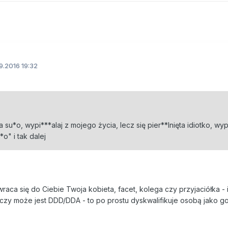
.2016 19:32
su*o, wypi***alaj z mojego życia, lecz się pier**lnięta idiotko, wyp
o" i tak dalej
aca się do Ciebie Twoja kobieta, facet, kolega czy przyjaciółka - 
, czy może jest DDD/DDA - to po prostu dyskwalifikuje osobą jako g