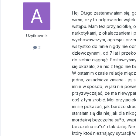
Hej. Długo zastanawiałam się, g
wiem, czy to odpowiedni wątek, 
wstępu. Mam też przyjaciółkę, o
narkotykami, z okaleczaniem i 
Użytkownik
wychowawczym, agresja i przem
wszystko do mnie nigdy nie od
2
dziewczynami, od 7 lat i przeko
do siebie ciągnąć. Postawiłyśm
się okazało, że nic z tego nie 
W ostatnim czasie relacje międz
jedna, zasadnicza zmiana - jej
mnie w sposób, w jaki nie powied
przyzwyczajać, że ma niewypar
coś z tym zrobić. Moi przyjaciele
mi się pokazać, jak bardzo stra
starałam się dla niej jak dla nik
mordę/ryj bezczelna su*o, wypi*
bezczelna su*o" i tak dalej. N
który ktoś nieznający sytuacji 