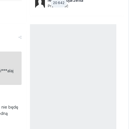
NOWE Skojarzenia
20 642
Przez Gość
i***alaj
i nie będę
odną