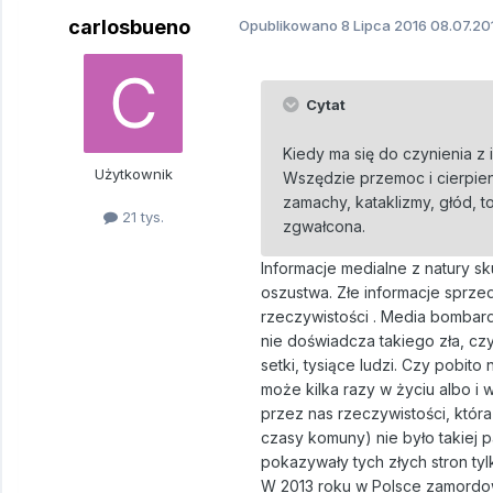
carlosbueno
Opublikowano
8 Lipca 2016
08.07.20
Cytat
Kiedy ma się do czynienia z 
Użytkownik
Wszędzie przemoc i cierpien
zamachy, kataklizmy, głód, to
21 tys.
zgwałcona.
Informacje medialne z natury sku
oszustwa. Złe informacje sprzed
rzeczywistości . Media bombard
nie doświadcza takiego zła, c
setki, tysiące ludzi. Czy pobit
może kilka razy w życiu albo i
przez nas rzeczywistości, która
czasy komuny) nie było takiej p
pokazywały tych złych stron tyl
W 2013 roku w Polsce zamordowa