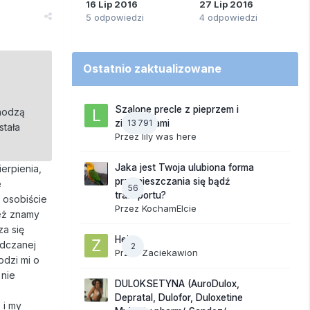
16 Lip 2016
27 Lip 2016
5 odpowiedzi
4 odpowiedzi
Ostatnio zaktualizowane
Szalone precle z pieprzem i
chodzą
13 791
ziemniakami
stała
Przez
lily was here
Jaka jest Twoja ulubiona forma
ierpienia,
przemieszczania się bądź
e
56
transportu?
 osobiście
Przez
KochamElcie
ież znamy
za się
Hej
adczanej
2
Przez
Zaciekawion
odzi mi o
 nie
DULOKSETYNA (AuroDulox,
Depratal, Dulofor, Duloxetine
 i my