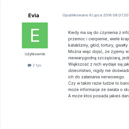
Evia
Opublikowano
8 Lipca 2016
08.07.20
Kiedy ma się do czynienia z in
przemoc i cierpienie, wiele kr
kataklizmy, głód, tortury, gwałt
Można więc dojść, że żyjemy w 
Użytkownik
niewiarygodną szczęściarą, jed
Większość z nich wydaje się ja
2 tys.
dzieciństwo, nigdy nie doświad
ich do załamania nerwowego.
Czy w takim razie ludzie to ba
może informacje ze świata o sk
A może ktoś posiada jakieś dan