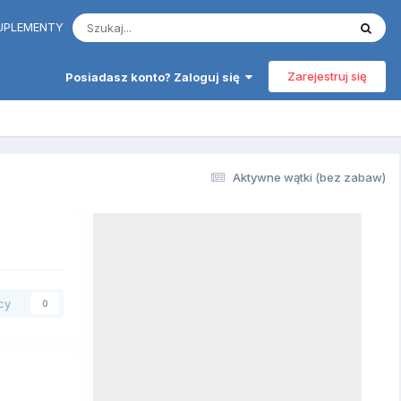
 SUPLEMENTY
Zarejestruj się
Posiadasz konto? Zaloguj się
Aktywne wątki (bez zabaw)
cy
0