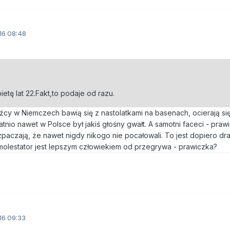
16 08:48
tę lat 22.Fakt,to podaje od razu.
y w Niemczech bawią się z nastolatkami na basenach, ocierają się
io nawet w Polsce był jakiś głośny gwałt. A samotni faceci - prawi
rozpaczają, że nawet nigdy nikogo nie pocałowali. To jest dopiero dr
- molestator jest lepszym człowiekiem od przegrywa - prawiczka?
16 09:33