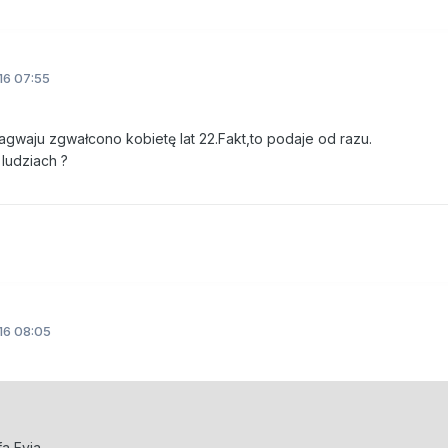
16 07:55
gwaju zgwałcono kobietę lat 22.Fakt,to podaje od razu.
ludziach ?
16 08:05
a Evia.