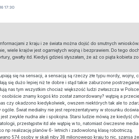
16 17:30
informacjami z kraju i ze świata można dojść do smutnych wniosków.
ie, wiele krajów jest ogarniętych wojną i bezprawiem. Do tego do
rtury, gwałty itd. Kiedyś gdzieś słyszałam, że aż co piąta kobieta zo
piają się na sensacji, a sensacją są rzeczy złe typu mordy, wojny, c
ają się dużo lepiej niż te dobre i stąd takie zaburzone postrzegani
ują nas tym wszystkim chociaż większość ludzi zwłaszcza w Polsce
zy osobiście znamy kogoś kto został zamordowany? wątpię a przec
o nas czy okadzono kiedykolwiek, owszem niektórych tak ale to zdar
 w ogóle. Świat medialny nie jest reprezentatywny w stosunku doświ
 jest zwykle nudna ale i spokojna. Starsi ludzie mówią ze kiedyś( ch
atologii, przestępstw itd ale wątpię w to, natomiast ówczesne media
ko np realizację planów 6- letnich i zadowoloną klasę robotniczą.
no 574 osoby w skali niby 38 milionowego kraju to nic, szansa że