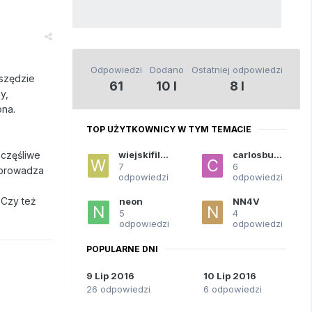
Odpowiedzi
Dodano
Ostatniej odpowiedzi
Wszędzie
61
10 l
8 l
y,
ona.
TOP UŻYTKOWNICY W TYM TEMACIE
wiejskifilozof
carlosbueno
zczęśliwe
7
6
doprowadza
odpowiedzi
odpowiedzi
 Czy też
neon
NN4V
5
4
odpowiedzi
odpowiedzi
POPULARNE DNI
9 Lip 2016
10 Lip 2016
26 odpowiedzi
6 odpowiedzi