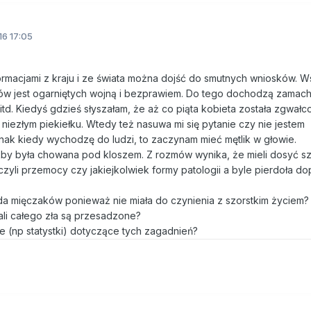
16 17:05
formacjami z kraju i ze świata można dojść do smutnych wniosków. 
ajów jest ogarniętych wojną i bezprawiem. Do tego dochodzą zamach
y itd. Kiedyś gdzieś słyszałam, że aż co piąta kobieta została zgwałc
niezłym piekiełku. Wtedy też nasuwa mi się pytanie czy nie jestem
nak kiedy wychodzę do ludzi, to zaczynam mieć mętlik w głowie.
kby była chowana pod kloszem. Z rozmów wynika, że mieli dosyć s
czyli przemocy czy jakiejkolwiek formy patologii a byle pierdoła 
nda mięczaków ponieważ nie miała do czynienia z szorstkim życiem?
ali całego zła są przesadzone?
e (np statystki) dotyczące tych zagadnień?