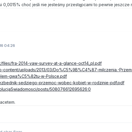
0,0015% choć jeśli nie jesteśmy przestępcami to pewnie jeszcze m
16 04:26
lt/files/fra-2014-vaw-survey-at-a-glance-oct14_pl.pdf
l/wp-content/uploads/2013/03/Do%C5%9B%C4%87-milczenia.-Przem
oblem-gwa%C5%82tu-w-Polsce.pdf
,niezbednik-sedziego-przemoc-wobec-kobiet-w-rodzinie-pdf.pdf
ewolucjaSwiadomosci/posts/508076612695626:0
facetem.
ed char flags