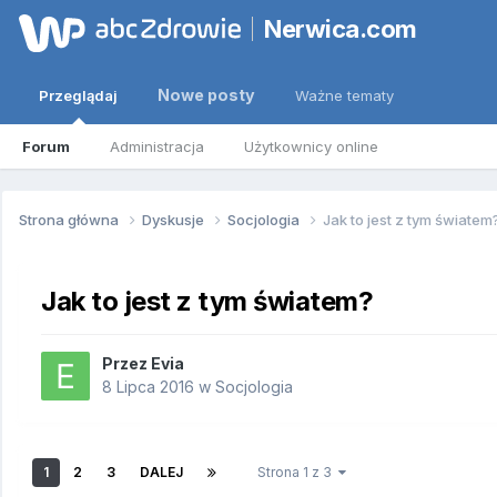
Nerwica.com
Nowe posty
Przeglądaj
Ważne tematy
Forum
Administracja
Użytkownicy online
Strona główna
Dyskusje
Socjologia
Jak to jest z tym światem
Jak to jest z tym światem?
Przez
Evia
8 Lipca 2016
w
Socjologia
1
2
3
DALEJ
Strona 1 z 3