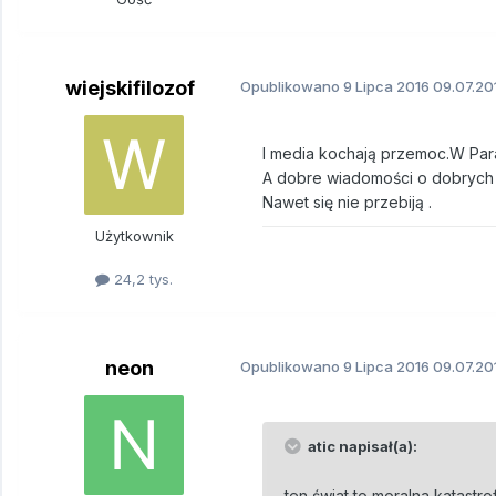
wiejskifilozof
Opublikowano
9 Lipca 2016
09.07.20
I media kochają przemoc.W Para
A dobre wiadomości o dobrych 
Nawet się nie przebiją .
Użytkownik
24,2 tys.
neon
Opublikowano
9 Lipca 2016
09.07.20
atic napisał(a):
ten świat to moralna katastrof