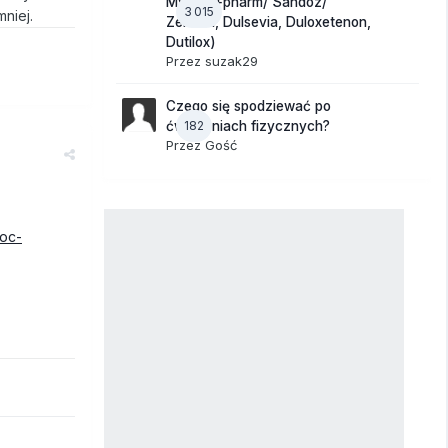
Mylan/ +pharm/ Sandoz/
3 015
niej.
Zentiva, Dulsevia, Duloxetenon,
Dutilox)
Przez
suzak29
Czego się spodziewać po
182
ćwiczeniach fizycznych?
Przez Gość
oc-