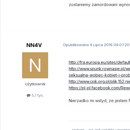
zostaniemy zamordowani wynosi 
NN4V
Opublikowano
9 Lipca 2016
09.07.20
http://fra.europa.eu/sites/defau
http://www.spunk.rownasie.p
seksualna-wobec-kobiet-i-pr
http://www.cpk.org.pl/plik,152
Użytkownik
https://pl-pl.facebook.com/R
5,1 tys.
Nierzadko mi wstyd, że jestem 
__regvar __no_init volatile unsign