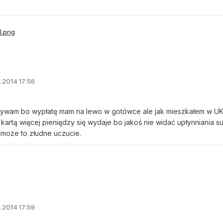
1.2014 17:56
 używam bo wypłatę mam na lewo w gotówce ale jak mieszkałem w UK
e kartą więcej pieniędzy się wydaje bo jakoś nie widać upłynniania s
może to złudne uczucie.
1.2014 17:59