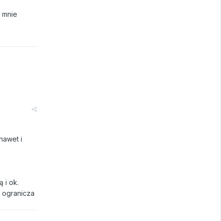
 mnie
nawet i
 i ok.
 ogranicza