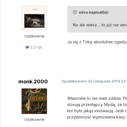
silvo napisał(a):
No ale wiesz ... to już nie wina
Użytkownik
Ja się z Tobą absolutnie zgadzam
2,2 tys.
monk.2000
Opublikowano
22 Listopada 2014
22.
Właściwie to nie mam zdania. Pł
stosują przestępcy. Myślę, że t
też było jakąś innowacją. Jeśl
przyjemność wyjmowania kasy z p
Użytkownik