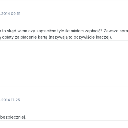
1.2014 09:51
a to skąd wiem czy zapłaciłem tyle ile miałem zapłacić? Zawsze sp
ą opłaty za płacenie kartą (nazywają to oczywiście inaczej).
1.2014 17:25
bezpieczniej.