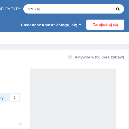
 SUPLEMENTY
Zarejestruj się
Posiadasz konto? Zaloguj się
Aktywne wątki (bez zabaw)
cy
2