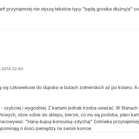
 przynajmniej nie słyszę tekstów typy "będę grosika dłużny/a" co
1.2014 22:40
elą się człowiekowi do dupska w butach żołnierskich aż po kolano. A 
.
 - szybciej i wygodniej. Z kartami jednak trzeba uważać. W Stanach
towych, idzie sobie do sklepu, bierze, co mu się podoba, płaci kartą
dpracowywać. "Haruj-kupuj-konsumuj-zdychaj" Gotówka przynajmniej
pominają o ilości pieniędzy na swoim koncie.