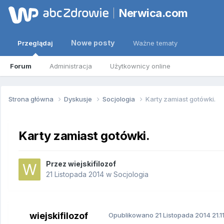
Nerwica.com
Nowe posty
Przeglądaj
Ważne tematy
Forum
Administracja
Użytkownicy online
Strona główna
Dyskusje
Socjologia
Karty zamiast gotówki.
Karty zamiast gotówki.
Przez
wiejskifilozof
21 Listopada 2014
w
Socjologia
wiejskifilozof
Opublikowano
21 Listopada 2014
21.1