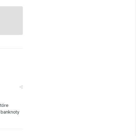
które
a banknoty