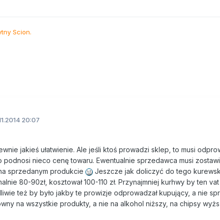
ytny Scion.
11.2014 20:07
pewnie jakieś ułatwienie. Ale jeśli ktoś prowadzi sklep, to musi odp
co podnosi nieco cenę towaru. Ewentualnie sprzedawca musi zostawi
ę na sprzedanym produkcie
Jeszcze jak doliczyć do tego kurewski
lnie 80-90zł, kosztował 100-110 zł. Przynajmniej kurhwy by ten vat
dliwie też by było jakby te prowizje odprowadzał kupujący, a nie sp
równy na wszystkie produkty, a nie na alkohol niższy, na chipsy wyżs