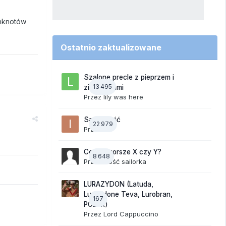
anknotów
Ostatnio zaktualizowane
Szalone precle z pieprzem i
13 495
ziemniakami
Przez
lily was here
Samotność
22 979
Przez
ixi
Co jest gorsze X czy Y?
8 648
Przez Gość sailorka
LURAZYDON (Latuda,
Lurasidone Teva, Lurobran,
167
POLUR)
Przez
Lord Cappuccino