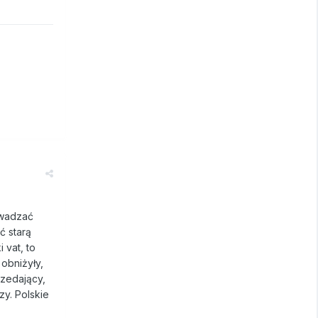
rowadzać
ć starą
 vat, to
 obniżyły,
rzedający,
zy. Polskie