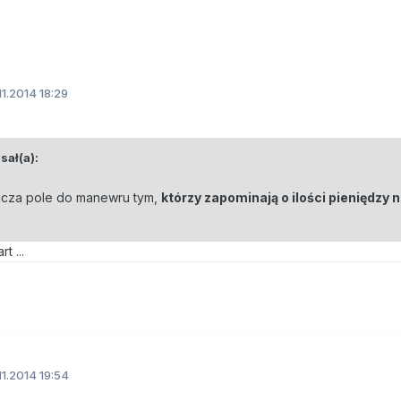
11.2014 18:29
ał(a):
icza pole do manewru tym,
którzy zapominają o ilości pieniędzy
t ...
11.2014 19:54