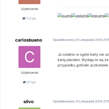
Użytkownik
1,3 tys.
carlosbueno
Opublikowano
21 Listopada 2014
21.1
Ja ostatnio w ogóle karty nie
kartą płaciłem. Wydaję mi się ż
przypadku gotówki aczkolwiek 
Użytkownik
21 tys.
silvo
Opublikowano
21 Listopada 2014
21.1