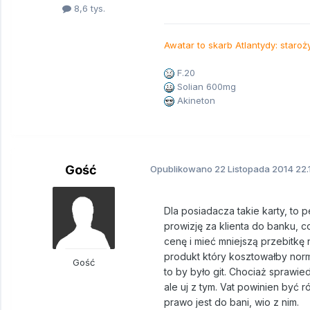
8,6 tys.
Awatar to skarb Atlantydy: staroż
F.20
Solian 600mg
Akineton
Gość
Opublikowano
22 Listopada 2014
22.
Dla posiadacza takie karty, to 
prowizję za klienta do banku, 
cenę i mieć mniejszą przebitk
produkt który kosztowałby norma
Gość
to by było git. Chociaż sprawie
ale uj z tym. Vat powinien być 
prawo jest do bani, wio z nim.