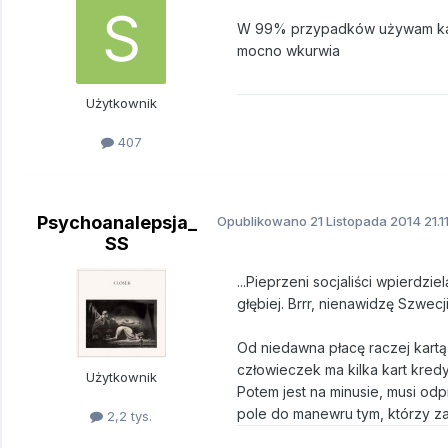
W 99% przypadków używam kart!
mocno wkurwia
Użytkownik
407
Psychoanalepsja_
Opublikowano
21 Listopada 2014
21.1
SS
...Pieprzeni socjaliści wpierdzi
głębiej. Brrr, nienawidzę Szwecji
Od niedawna płacę raczej kartą
człowieczek ma kilka kart kredy
Użytkownik
Potem jest na minusie, musi o
pole do manewru tym, którzy za
2,2 tys.