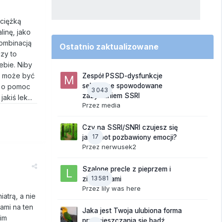
 ciężką
inę, jako
kombinacją
Ostatnio zaktualizowane
czy to
ebie. Niby
to może być
Zespół PSSD-dysfunkcje
seksualne spowodowane
zę o pomoc
3 043
zażywaniem SSRI
kiś lek...
Przez
media
Czy na SSRI/SNRI czujesz się
17
jak robot pozbawiony emocji?
Przez
nerwusek2
Szalone precle z pieprzem i
13 581
ziemniakami
Przez
lily was here
atrą, a nie
ami na ten
Jaka jest Twoja ulubiona forma
im
przemieszczania się bądź