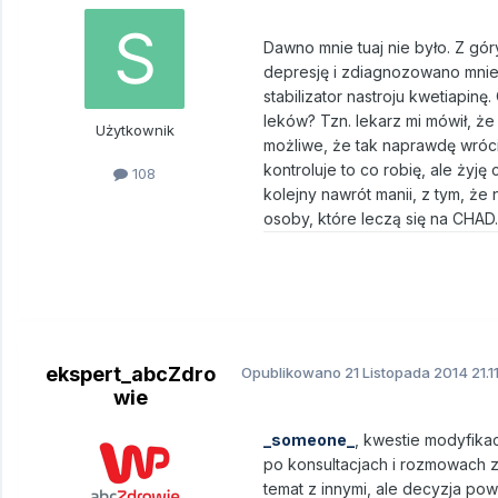
Dawno mnie tuaj nie było. Z gó
depresję i zdiagnozowano mnie 
stabilizator nastroju kwetiapi
leków? Tzn. lekarz mi mówił, że
Użytkownik
możliwe, że tak naprawdę wrócił
kontroluje to co robię, ale ży
108
kolejny nawrót manii, z tym, że
osoby, które leczą się na CHAD.
ekspert_abcZdro
Opublikowano
21 Listopada 2014
21.1
wie
_someone_
, kwestie modyfika
po konsultacjach i rozmowach z 
temat z innymi, ale decyzja p