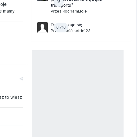
15
woje
transportu?
ie mamy
Przez
KochamElcie
Dzisiaj czuje się...
6 716
Przez Gość katrin123
sz to wiesz