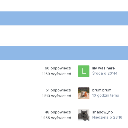
60
odpowiedzi
lily was here
Środa o 20:44
1 169
wyświetleń
51
odpowiedzi
brum.brum
10 godzin temu
1 213
wyświetleń
48
odpowiedzi
shadow_no
Niedziela o 23:16
1 255
wyświetleń