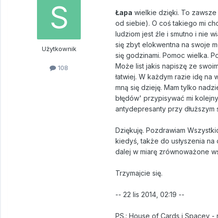
Łapa
wielkie dzięki. To zawsze
od siebie). O coś takiego mi ch
ludziom jest źle i smutno i nie
się zbyt elokwentna na swoje mo
Użytkownik
się godzinami. Pomoc wielka. P
Może list jakis napiszę ze swo
108
łatwiej. W każdym razie idę na
mną się dzieję. Mam tylko nadzi
błędów' przypisywać mi kolejnyc
antydepresanty przy dłuższym s
Dziękuję. Pozdrawiam Wszystkich
kiedyś, także do usłyszenia na
dalej w miarę zrównoważone wspa
Trzymajcie się.
-- 22 lis 2014, 02:19 --
PS.: House of Cards i Spacey - 