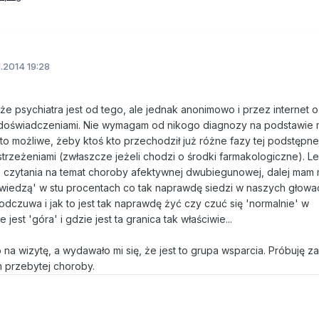
1.2014 19:28
e psychiatra jest od tego, ale jednak anonimowo i przez internet o
imi doświadczeniami. Nie wymagam od nikogo diagnozy na podstawie
 to możliwe, żeby ktoś kto przechodził już różne fazy tej podstępn
strzeżeniami (zwłaszcze jeżeli chodzi o środki farmakologiczne). L
o czytania na temat choroby afektywnej dwubiegunowej, dalej mam
'wiedzą' w stu procentach co tak naprawdę siedzi w naszych głowa
 odczuwa i jak to jest tak naprawdę żyć czy czuć się 'normalnie' w
est 'góra' i gdzie jest ta granica tak właściwie...
na wizytę, a wydawało mi się, że jest to grupa wsparcia. Próbuję z
 przebytej choroby.