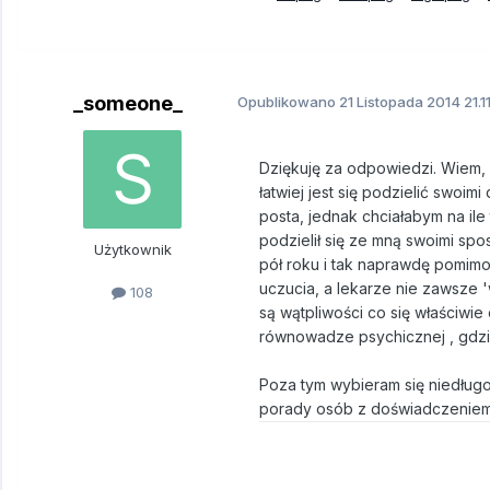
_someone_
Opublikowano
21 Listopada 2014
21.1
Dziękuję za odpowiedzi. Wiem, ż
łatwiej jest się podzielić swo
posta, jednak chciałabym na ile
podzielił się ze mną swoimi spo
Użytkownik
pół roku i tak naprawdę pomim
uczucia, a lekarze nie zawsze 
108
są wątpliwości co się właściwie
równowadze psychicznej , gdzie j
Poza tym wybieram się niedługo 
porady osób z doświadczeniem