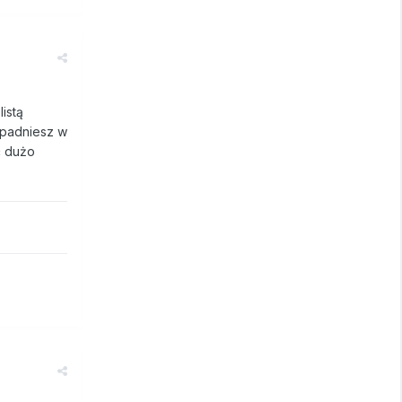
istą
 wpadniesz w
ć dużo