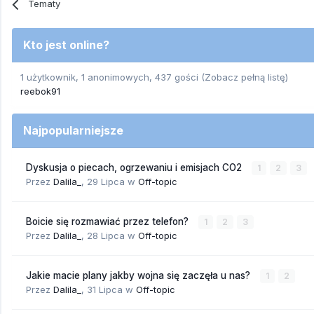
Tematy
Kto jest online?
1 użytkownik, 1 anonimowych, 437 gości
(Zobacz pełną listę)
reebok91
Najpopularniejsze
Dyskusja o piecach, ogrzewaniu i emisjach CO2
1
2
3
Przez
Dalila_
,
29 Lipca
w
Off-topic
Boicie się rozmawiać przez telefon?
1
2
3
Przez
Dalila_
,
28 Lipca
w
Off-topic
Jakie macie plany jakby wojna się zaczęła u nas?
1
2
Przez
Dalila_
,
31 Lipca
w
Off-topic