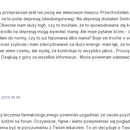
ry przepraszam jeśli nie piszę we właściwym miejscu. Przechodziłam
na bi-polar depresję (dwubiegunową). Na depresję dostałam Sertral
nę. Obecnie mam duży high, czy to możliwe, że to spowodowane złą 
 środki na depresję mogą wywołać manię. Ale moje pytanie brzmi - 
am do normy, czy to już hipomania albo mania? Boje sie troche o si
ję coraz szybciej i mam zdecydowanie za dużo energii- mam lęk, że 
 nie wiem czemu, ale myślę, że kontroluje to wszytsko jakoś... Pros
 Dziękuję z góry za wszelkie informacje... Może powinnam odstawić ja
1.2014 16:39
cji leczenia farmakologicznego powinnaś uzgadniać ze swoim psychi
ludźmi na forum. Oczywiście, fajnie i warto powymieniać się pogląd
owinna być w porozumieniu z Twoim lekarzem. To on decyduje o Two