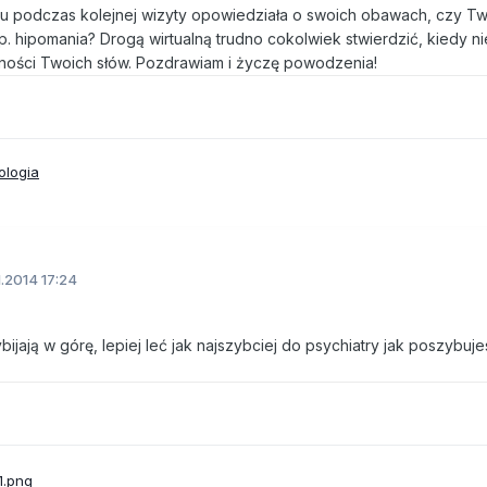
emu podczas kolejnej wizyty opowiedziała o swoich obawach, czy T
p. hipomania? Drogą wirtualną trudno cokolwiek stwierdzić, kiedy n
ości Twoich słów. Pozdrawiam i życzę powodzenia!
ologia
1.2014 17:24
jają w górę, lepiej leć jak najszybciej do psychiatry jak poszybuje
.