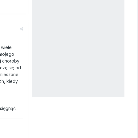
 wiele
 mojego
ej choroby
eczę się od
 mieszane
ch, kiedy
asięgnąć