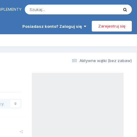
 SUPLEMENTY
Zarejestruj się
Posiadasz konto? Zaloguj się
Aktywne wątki (bez zabaw)
cy
0