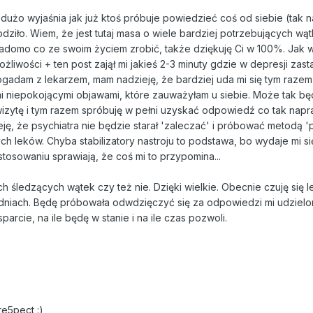
 dużo wyjaśnia jak już ktoś próbuje powiedzieć coś od siebie (tak
odziło. Wiem, że jest tutaj masa o wiele bardziej potrzebujących wą
 wiadomo co ze swoim życiem zrobić, także dziękuję Ci w 100%. Jak w
żliwości + ten post zajął mi jakieś 2-3 minuty gdzie w depresji zas
ogadam z lekarzem, mam nadzieję, że bardziej uda mi się tym razem
imi niepokojącymi objawami, które zauważyłam u siebie. Może tak bę
 wizytę i tym razem spróbuję w pełni uzyskać odpowiedź co tak nap
eję, że psychiatra nie będzie starał 'zaleczać' i próbować metodą 'p
h leków. Chyba stabilizatory nastroju to podstawa, bo wydaje mi si
tosowaniu sprawiają, że coś mi to przypomina...
 śledzących wątek czy też nie. Dzięki wielkie. Obecnie czuję się le
 dniach. Będę próbowała odwdzięczyć się za odpowiedzi mi udzielo
rcie, na ile będę w stanie i na ile czas pozwoli.
re5pect :)