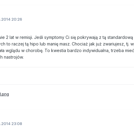
1.2014 20:26
2 lat w remisji. Jeśli symptomy Ci się pokrywają z tą standardową l
 to raczej tą hipo lub manię masz. Chociaż jak już zwariujesz, tj.
iała wglądu w chorobę. To kwestia bardzo indywidualna, trzeba mie
h nastrojów.
1.2014 23:08