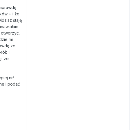
 naprawdę
tków + i że
idzisz staję
tanawiałam
 otworzyć.
dzie mi
rawdę ze
rób i
ę, że
piej niż
ne i podać