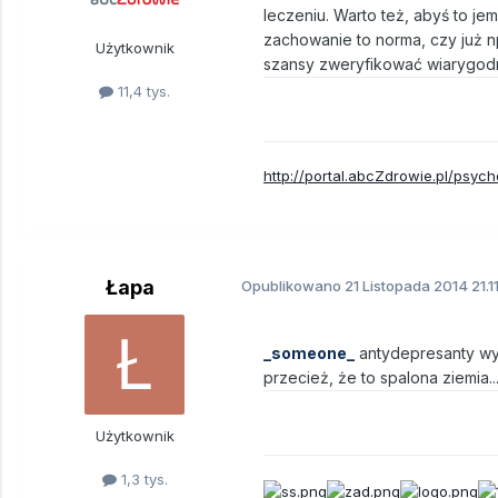
leczeniu. Warto też, abyś to j
zachowanie to norma, czy już n
Użytkownik
szansy zweryfikować wiarygodn
11,4 tys.
http://portal.abcZdrowie.pl/psych
Łapa
Opublikowano
21 Listopada 2014
21.1
_someone_
antydepresanty wybi
przecież, że to spalona ziemia..
Użytkownik
1,3 tys.