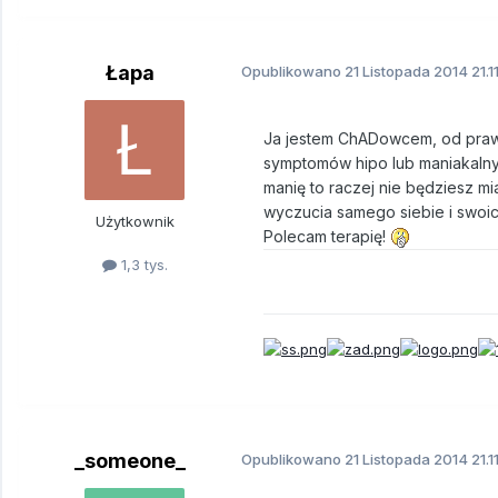
Łapa
Opublikowano
21 Listopada 2014
21.1
Ja jestem ChADowcem, od prawie 
symptomów hipo lub maniakalnych
manię to raczej nie będziesz m
wyczucia samego siebie i swoic
Użytkownik
Polecam terapię!
1,3 tys.
_someone_
Opublikowano
21 Listopada 2014
21.1