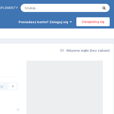
 SUPLEMENTY
Zarejestruj się
Posiadasz konto? Zaloguj się
Aktywne wątki (bez zabaw)
cy
0