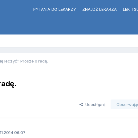
PYTANIA DO LEKARZY
ZNAJDŹ LEKARZA
LEKI I
ę leczyć? Prosze o radę.
radę.
Udostępnij
Obserwują
11.2014 06:07