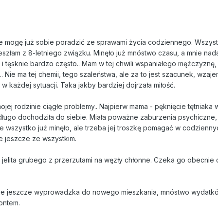
ie mogę już sobie poradzić ze sprawami życia codziennego. Wszys
eszłam z 8-letniego związku. Minęło już mnóstwo czasu, a mnie nad
 i tęsknie bardzo często.. Mam w tej chwili wspaniałego mężczyznę,
.. Nie ma tej chemii, tego szaleństwa, ale za to jest szacunek, wza
w każdej sytuacji. Taka jakby bardziej dojrzała miłość.
jej rodzinie ciągłe problemy.. Najpierw mama - pęknięcie tętniaka
ługo dochodziła do siebie. Miała poważne zaburzenia psychiczne,
ie wszystko już minęło, ale trzeba jej troszkę pomagać w codzienny
e jeszcze ze wszystkim.
k jelita grubego z przerzutami na węzły chłonne. Czeka go obecnie 
ie jeszcze wyprowadzka do nowego mieszkania, mnóstwo wydatk
ontem.