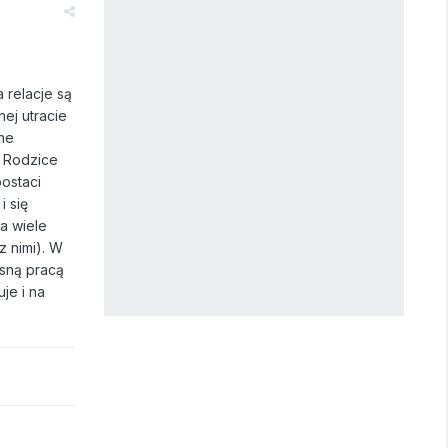
 relacje są
ej utracie
ne
. Rodzice
postaci
i się
a wiele
z nimi). W
asną pracą
je i na