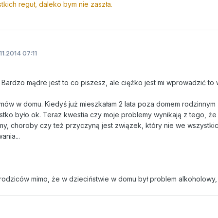
kich reguł, daleko bym nie zaszła.
11.2014 07:11
 Bardzo mądre jest to co piszesz, ale ciężko jest mi wprowadzić to w
emów w domu. Kiedyś już mieszkałam 2 lata poza domem rodzinnym 
tko było ok. Teraz kwestia czy moje problemy wynikają z tego, ż
emy, choroby czy też przyczyną jest związek, który nie we wszystki
ania...
rodziców mimo, że w dzieciństwie w domu był problem alkoholowy,