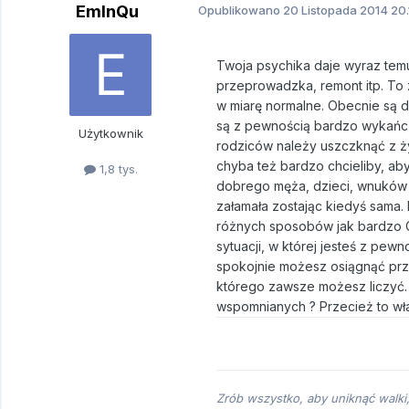
EmInQu
Opublikowano
20 Listopada 2014
20.
Twoja psychika daje wyraz temu
przeprowadzka, remont itp. To z
w miarę normalne. Obecnie są d
są z pewnością bardzo wykańcz
Użytkownik
rodziców należy uszczknąć z ży
chyba też bardzo chcieliby, aby
1,8 tys.
dobrego męża, dzieci, wnuków it
załamała zostając kiedyś sama
różnych sposobów jak bardzo Ci
sytuacji, w której jesteś z pew
spokojnie możesz osiągnąć przyn
którego zawsze możesz liczyć. 
wspomnianych ? Przecież to właś
Zrób wszystko, aby uniknąć walki,