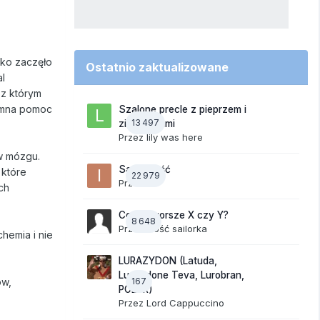
tko zaczęło
Ostatnio zaktualizowane
al
 z którym
jemna pomoc
Szalone precle z pieprzem i
13 497
ziemniakami
Przez
lily was here
 w mózgu.
Samotność
 które
22 979
Przez
ixi
ch
Co jest gorsze X czy Y?
8 648
Przez Gość sailorka
chemia i nie
LURAZYDON (Latuda,
Lurasidone Teva, Lurobran,
ów,
167
POLUR)
Przez
Lord Cappuccino