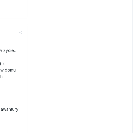
 życie..
( z
e w domu
ch
 awantury