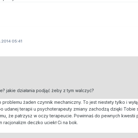
1.2014 05:41
e? jakie działania podjąć żeby z tym walczyć?
 problemu żaden czynnik mechaniczny. To jest niestety tylko i wył
o udanej terapii u psychoterapeuty zmiany zachodzą dzięki Tobie s
 temu, że patrzysz w oczy terapeucie. Powinnaś do pewnych kwestii
en racjonalizm deczko uciekł Ci na bok.