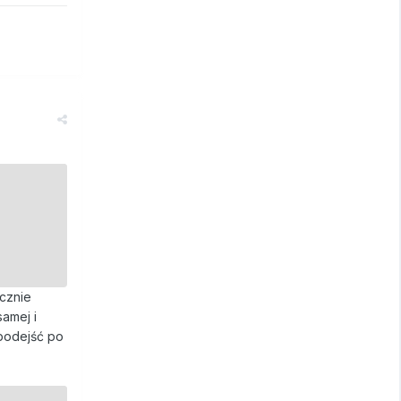
ącznie
amej i
 podejść po