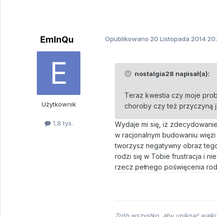
EmInQu
Opublikowano
20 Listopada 2014
20.
nostalgia28 napisał(a):
Teraz kwestia czy moje prob
Użytkownik
choroby czy też przyczyną j
1,8 tys.
Wydaje mi się, iż zdecydowanie
w racjonalnym budowaniu więzi
tworzysz negatywny obraz tego
rodzi się w Tobie frustracja i 
rzecz pełnego poświęcenia rodz
Zrób wszystko, aby uniknąć walki,