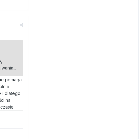
y,
wania...
nie pomaga
olnie
 i dlatego
ści na
czasie.