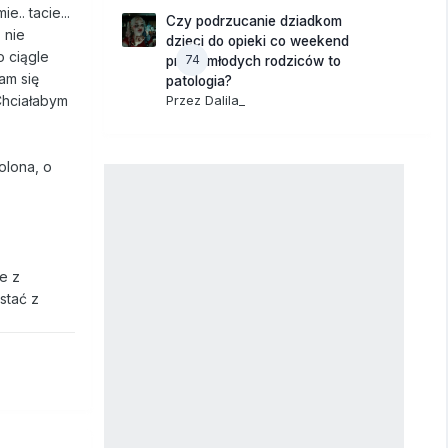
.. tacie...
Czy podrzucanie dziadkom
 nie
dzieci do opieki co weekend
o ciągle
74
przez młodych rodziców to
am się
patologia?
Przez
Dalila_
Chciałabym
olona, o
e z
stać z