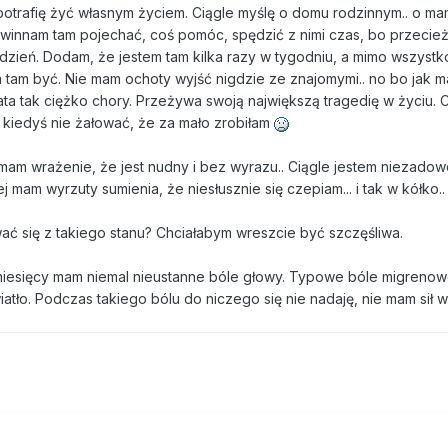
otrafię żyć własnym życiem. Ciągle myślę o domu rodzinnym.. o mamie
winnam tam pojechać, coś pomóc, spędzić z nimi czas, bo przecież
dzień. Dodam, że jestem tam kilka razy w tygodniu, a mimo wszystk
 tam być. Nie mam ochoty wyjść nigdzie ze znajomymi.. no bo jak m
ata tak ciężko chory. Przeżywa swoją największą tragedię w życiu. 
 kiedyś nie żałować, że za mało zrobiłam
 mam wrażenie, że jest nudny i bez wyrazu.. Ciągle jestem niezadow
 mam wyrzuty sumienia, że niesłusznie się czepiam... i tak w kółko..
ć się z takiego stanu? Chciałabym wreszcie być szczęśliwa.
iesięcy mam niemal nieustanne bóle głowy. Typowe bóle migrenow
iatło. Podczas takiego bólu do niczego się nie nadaję, nie mam sił w