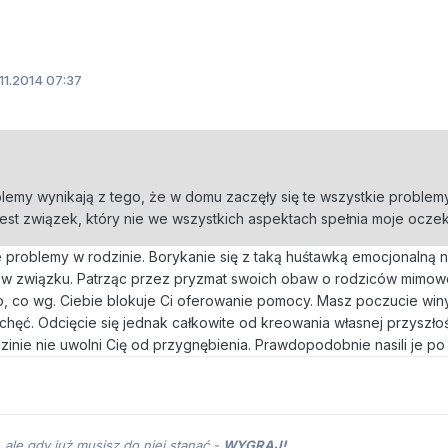
11.2014 07:37
lemy wynikają z tego, że w domu zaczęły się te wszystkie problem
est związek, który nie we wszystkich aspektach spełnia moje oczeki
 problemy w rodzinie. Borykanie się z taką huśtawką emocjonalną 
 w związku. Patrząc przez pryzmat swoich obaw o rodziców mimow
, co wg. Ciebie blokuje Ci oferowanie pomocy. Masz poczucie winy
niechęć. Odcięcie się jednak całkowite od kreowania własnej przyszło
inie nie uwolni Cię od przygnębienia. Prawdopodobnie nasili je po 
 ale gdy już musisz do niej stanąć -
WYGRAJ!