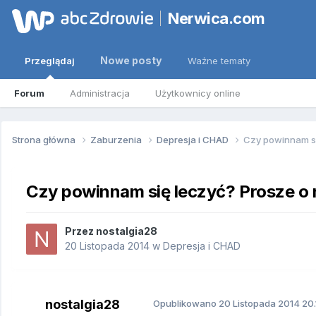
Nerwica.com
Nowe posty
Przeglądaj
Ważne tematy
Forum
Administracja
Użytkownicy online
Strona główna
Zaburzenia
Depresja i CHAD
Czy powinnam si
Czy powinnam się leczyć? Prosze o 
Przez
nostalgia28
20 Listopada 2014
w
Depresja i CHAD
nostalgia28
Opublikowano
20 Listopada 2014
20.