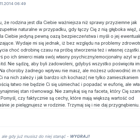
11.2014 06:49
, że rodzina jest dla Ciebie ważniejsza niż sprawy przyziemne jak
upełnie naturalne w przypadku, gdy łączy Cię z nią głęboka więź, a
la Ciebie jedyną pewną oazą bezpieczeństwa i myśli o jej ewentualn
ające. Wydaje mi się jednak, iż bez względu na problemy zdrowot
cia choć odrobinę czasu na próbę stworzenia też i własnej cząstki
ś po ich śmierci miała swój własny psychiczny/emocjonalny azyl w 
d. Nie sądzę, aby byli zadowoleni, gdybyś wszystko poświęciła im 
. Na choroby żadnego wpływu nie masz, ale możesz udowodnić im n
 na nich zależy i jak bardzo ich kochasz( nie tylko zamieszkaniem 
nością łatwo nie będzie Ci się uśmiechać i popadać w euforię, ale wł
ajmniej stan równowagi. Nie zamykaj się na faceta, który Cię szanu
Pomyśl, czy faktycznie są cechy, które mają większą wartość od
nie je pielęgnujesz w rodzinie. Trzymaj się i nie daj przygnębieniu.
 ale gdy już musisz do niej stanąć -
WYGRAJ!