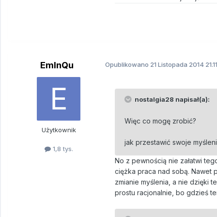
EmInQu
Opublikowano
21 Listopada 2014
21.1
nostalgia28 napisał(a):
Więc co mogę zrobić?
Użytkownik
jak przestawić swoje myśleni
1,8 tys.
No z pewnością nie załatwi tego
ciężka praca nad sobą. Nawet p
zmianie myślenia, a nie dzięki
prostu racjonalnie, bo gdzieś t