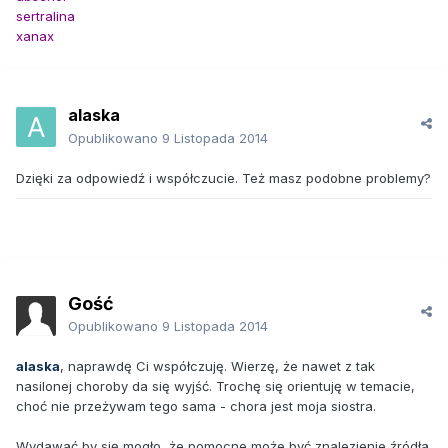
sertralina
xanax
alaska
Opublikowano
9 Listopada 2014
Dzięki za odpowiedź i współczucie. Też masz podobne problemy?
Gość
Opublikowano
9 Listopada 2014
alaska
, naprawdę Ci współczuję. Wierzę, że nawet z tak
nasilonej choroby da się wyjść. Trochę się orientuję w temacie,
choć nie przeżywam tego sama - chora jest moja siostra.
Wydawać by się mogło, że pomocne może być znalezienie źródła