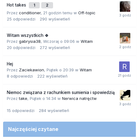
Hot takes
1
2
Przez
conditioner
,
21 godzin temu
w
Off-topic
25
odpowiedzi
290
wyświetleń
Witam wszystkich 🍀
Przez
gabrysia38
,
Wczoraj o 09:06
w
Witam
20
odpowiedzi
272
wyświetleń
Hej
Przez
Zaciekawion
,
Piątek o 20:39
w
Witam
8
odpowiedzi
222
wyświetleń
Niemoc związana z rachunkiem sumienia i spowiedzią
Przez
take
,
Piątek o 14:34
w
Nerwica natręctw
15
odpowiedzi
284
wyświetleń
Najczęściej czytane