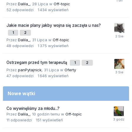
Przez
Dalila_
,
28 Lipca
w
Off-topic
52
odpowiedzi
1 434
wyświetleń
Jakie macie plany jakby wojna się zaczęła u nas?
1
2
Przez
Dalila_
,
31 Lipca
w
Off-topic
48
odpowiedzi
1 375
wyświetleń
Ostrzegam przed tym terapeutą
1
2
Przez
panPytajnick
,
31 Lipca
w
Oferty
47
odpowiedzi
1 646
wyświetleń
Nowe wątki
Co wywinęliśmy za młodu...?
Przez
Dalila_
,
10 godzin temu
w
Off-topic
11
odpowiedzi
151
wyświetleń