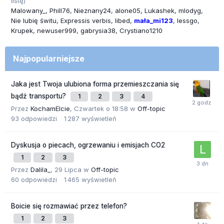
listę)
Malowany_
Phill76
Nieznany24
alone05
Lukashek
mlodyg
Nie lubię świtu
Expressis verbis
libed
mała_mi123
lessgo
Krupek
newuser999
gabrysia38
Crystiano1210
Najpopularniejsze
Jaka jest Twoja ulubiona forma przemieszczania się
bądź transportu?
1
2
3
4
Przez
KochamElcie
,
Czwartek o 18:58
w
Off-topic
93
odpowiedzi
1 287
wyświetleń
Dyskusja o piecach, ogrzewaniu i emisjach CO2
1
2
3
Przez
Dalila_
,
29 Lipca
w
Off-topic
60
odpowiedzi
1 465
wyświetleń
Boicie się rozmawiać przez telefon?
1
2
3