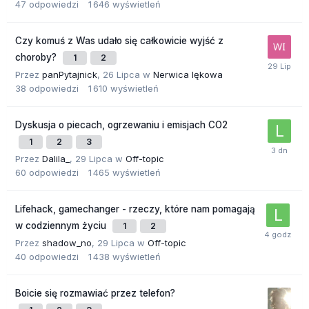
47
odpowiedzi
1 646
wyświetleń
Czy komuś z Was udało się całkowicie wyjść z
choroby?
1
2
Przez
panPytajnick
,
26 Lipca
w
Nerwica lękowa
38
odpowiedzi
1 610
wyświetleń
Dyskusja o piecach, ogrzewaniu i emisjach CO2
1
2
3
Przez
Dalila_
,
29 Lipca
w
Off-topic
60
odpowiedzi
1 465
wyświetleń
Lifehack, gamechanger - rzeczy, które nam pomagają
w codziennym życiu
1
2
Przez
shadow_no
,
29 Lipca
w
Off-topic
40
odpowiedzi
1 438
wyświetleń
Boicie się rozmawiać przez telefon?