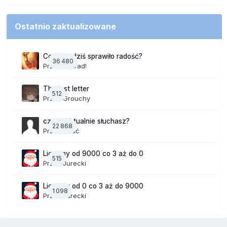
Ostatnio zaktualizowane
Co Wam dziś sprawiło radość?
36 480
Przez
Konrad!
The last letter
512
Przez
Grouchy
czego aktualnie słuchasz?
22 868
Przez Gość
Liczymy od 9000 co 3 aż do 0
515
Przez
Jurecki
Liczymy od 0 co 3 aż do 9000
1 098
Przez
Jurecki