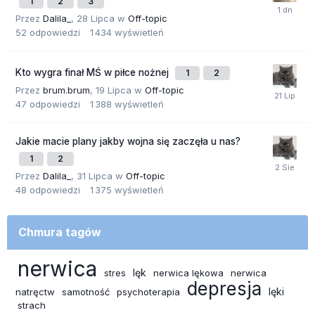
1
2
3
Przez
Dalila_
,
28 Lipca
w
Off-topic
52
odpowiedzi
1 434
wyświetleń
Kto wygra finał MŚ w piłce nożnej
1
2
Przez
brum.brum
,
19 Lipca
w
Off-topic
47
odpowiedzi
1 388
wyświetleń
Jakie macie plany jakby wojna się zaczęła u nas?
1
2
Przez
Dalila_
,
31 Lipca
w
Off-topic
48
odpowiedzi
1 375
wyświetleń
Chmura tagów
nerwica
lęk
stres
nerwica lękowa
nerwica
depresja
lęki
natręctw
samotność
psychoterapia
strach