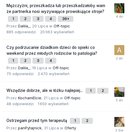
Mężczyźni, przeszkadza lub przeszkadzałoby wam
że partnerka nosi wyzywające prowokujące stroje?
1
2
3
4
36
Przez
Dalila_
,
20 Lipca
w
Off-topic
885
odpowiedzi
20 063
wyświetleń
Czy podrzucanie dziadkom dzieci do opieki co
weekend przez młodych rodziców to patologia?
1
2
3
4
Przez
Dalila_
,
19 Lipca
w
Off-topic
75
odpowiedzi
2 470
wyświetleń
Wszędzie dobrze, ale w łóżku najlepiej...
1
2
Przez
KochamElcie
,
21 Lipca
w
Off-topic
48
odpowiedzi
1 650
wyświetleń
Ostrzegam przed tym terapeutą
1
2
Przez
panPytajnick
,
31 Lipca
w
Oferty