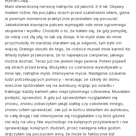
wystarczają...
Mam stwierdzoną nerwicę natręctw od jakichś 3-4 lat. Objawy
miałam różne. Na początku strach przed szatańskimi siłami, gdzie
w pewnym momencie praktycznie przestałam się poruszać.
Jakiekolwiek kiwnięcie palcem wymagało ode mnie ogromnego
skupienia i wysiłku. Chodziło o to, że bałam się, że gdy pomyślę,
że robię coś złą siłą, to tak się dzieje. A te myśli stale do mnie
przychodziły. Im bardziej starałam się je odgonić, tym było ich
więcej. Dlatego doszło do tego, że rodzice musieli mnie karmić itd.
Wtedy byłam przekonana, że to największe cierpienie, jakiego
można doznać. Teraz już nie jestem tego pewna. Potem pojawił
się strach przed krwią. Wszystko co czerwone wywoływało u
mnie lęk, natrętne myśli, intensywne mycie. Następnie szukanie
ludzi potrzebujących pomocy - wracając ze szkoły do domu
wiecznie spóźniałam się na autobusy, krążąc po osiedlu i
traktując każdy kamień jako nieprzytomnego człowieka. Musiałam
podejść, sprawdzić. A gdy już sprawdziłam rozglądałam się
znowu, znowu zobaczyłam jakąś siatkę czy cokolwiek innego,
znowu szłam sprawdzać. Jak już w końcu dotarłam do autobusu,
to całą drogę i tak intensywnie się rozglądałam czy ktoś gdzieś
nie leży na ulicy. Nie wychodząc na kolejnych przystankach i nie
sprawdzając kolejnych złudzeń, przez następne kilka godzin
dręczyłam się poczuciem winy, że może to faktycznie był