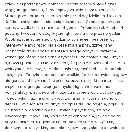
człowiek i potrzebował pomocy. I potem przerwa. Jakiś czas
względnego spokoju, żeby objawy wróciły ze zdwojoną siłą.
Strach przed brudem, a konkretnie przed wydzielinami ludzkimi.
Każde załatwianie się stało się koszmarem. Czas spędzony na
sedesie wydłużał się nawet do 4 godzin. Potem kąpiel, kolejne 4
godziny. I więcej i więcej. Mycie rąk nieustannie przez 5 godzin.
Wyobrażacie sobie stać 5 godzin przy zlewie i bez przerwy
intensywnie myć ręce? Na skórze miałam prawdziwe rany.
Dochodziło do 12 godzin nieprzerwanego pobytu w łazience
wykonując rózne codzienne czynności - załatwienie się, umycie
rąk, wykąpanie się. I kiedy czujesz, że już nie możesz dłużej tego
wytrzymać, czujesz, że nadal musisz się myć i robisz to, bo tak ci
każą myśli. To było cierpienie tak wielkie, że zastanawiam się, czy
nie gorsze od braku możliwości poruszania się. Stałam się istnym
więźniem w gułagu swojego umysłu. Nigdy wcześniej nie
pomyślałabym, że człowiek może sam sobie zrobić coś takiego.
I kiedy byłam już na granicy wytrzymania, w totalnym dole, w
depresji, w cierpieniu trudnym do opisania i do pojęcia, pojawiła
się nadzieja. Zaistniała dzięki zmianie psychiatry, zmianie
psychologa - nowe leki, kontakt z psychologiem, jakiego do tej
pory nie miałam. Mogłam w końcu powiedzieć o wszystkim,
dosłownie o wszystkim, co mnie dręczy. I zaczęłam się uwalniać.