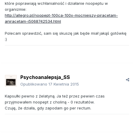
które poprawiają wchłanialność i działanie noopeptu w
organizmie:
http://allegro.pl/noopept-100ca-100x-mocniejszy-piracetam-
aniracetam-i5068742534.html
Polecam sprawdzić, sam się skuszę jak będe miał jakąś gotówkę
:)
Psychoanalepsja_SS
Opublikowano
17 Kwietnia 2015
Kapsułki pewno z żelatyną. Ja też przez pewien czas
przyjmowałem noopept z choliną - 0 rezultatów.
Czuję, że działa, gdy zapodam go per rectum.