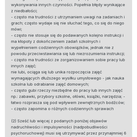
wykonywania innych czynności. Popełnia błędy wynikające
z niedbałości;
- często ma trudności z utrzymaniem uwagi na zadaniach i
grach; często wydaje się nie słuchać tego, co się do niego
mówi;
- często nie stosuje się do podawanych kolejno instrukcji i
ma kłopoty z dokończeniem zadań szkolnych i
wypełnieniem codziennych obowiązków, jednak nie z
powodu przeciwstawiania się lub niezrozumienia instrukcji;
- często ma trudności ze zorganizowaniem sobie pracy lub
innych zajęć;
nie lubi, ociąga się lub unika rozpoczęcia zajęć
wymagających dłuższego wysiłku umysłowego - jak nauka
szkolna lub odrabianie zajęć domowych;
- często gubi rzeczy niezbędne do pracy lub innych zajęć
np.: zabawki, przybory szkolne, ołówki, książki, narzędzia; -
łatwo rozprasza się pod wpływem zewnętrznych bodźców;
- często zapomina o różnych codziennych sprawach
(2) Sześć lub więcej z podanych poniżej objawów
nadruchliwości i impulsywności (nadpobudliwości
psychoruchowej) musi się utrzymywać przez przynajmniej 6