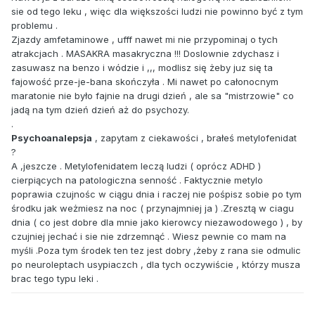
sie od tego leku , więc dla większości ludzi nie powinno być z tym
problemu .
Zjazdy amfetaminowe , ufff nawet mi nie przypominaj o tych
atrakcjach . MASAKRA masakryczna !!! Doslownie zdychasz i
zasuwasz na benzo i wódzie i ,,, modlisz się żeby juz się ta
fajowość prze-je-bana skończyła . Mi nawet po całonocnym
maratonie nie było fajnie na drugi dzień , ale sa "mistrzowie" co
jadą na tym dzień dzień aż do psychozy.
.
Psychoanalepsja
, zapytam z ciekawości , brałeś metylofenidat
?
A ,jeszcze . Metylofenidatem leczą ludzi ( oprócz ADHD )
cierpiących na patologiczna senność . Faktycznie metylo
poprawia czujnośc w ciągu dnia i raczej nie pośpisz sobie po tym
środku jak weżmiesz na noc ( przynajmniej ja ) .Zresztą w ciagu
dnia ( co jest dobre dla mnie jako kierowcy niezawodowego ) , by
czujniej jechać i sie nie zdrzemnąć . Wiesz pewnie co mam na
myśli .Poza tym środek ten tez jest dobry ,żeby z rana sie odmulic
po neuroleptach usypiaczch , dla tych oczywiście , którzy musza
brac tego typu leki .