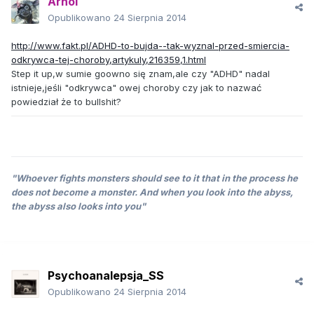
Arhol
Opublikowano
24 Sierpnia 2014
http://www.fakt.pl/ADHD-to-bujda--tak-wyznal-przed-smiercia-
odkrywca-tej-choroby,artykuly,216359,1.html
Step it up,w sumie goowno się znam,ale czy "ADHD" nadal
istnieje,jeśli "odkrywca" owej choroby czy jak to nazwać
powiedział że to bullshit?
"Whoever fights monsters should see to it that in the process he
does not become a monster. And when you look into the abyss,
the abyss also looks into you"
Psychoanalepsja_SS
Opublikowano
24 Sierpnia 2014