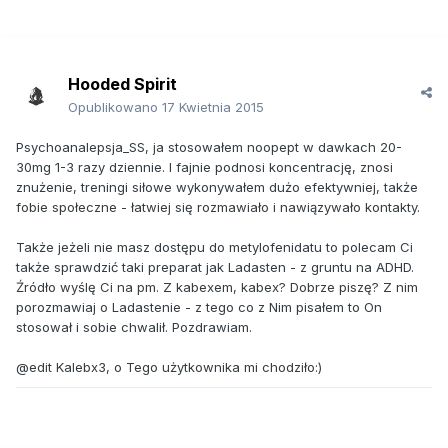
Hooded Spirit
Opublikowano
17 Kwietnia 2015
Psychoanalepsja_SS, ja stosowałem noopept w dawkach 20-
30mg 1-3 razy dziennie. I fajnie podnosi koncentrację, znosi
znużenie, treningi siłowe wykonywałem dużo efektywniej, także
fobie społeczne - łatwiej się rozmawiało i nawiązywało kontakty.
Także jeżeli nie masz dostępu do metylofenidatu to polecam Ci
także sprawdzić taki preparat jak Ladasten - z gruntu na ADHD.
Źródło wyślę Ci na pm. Z kabexem, kabex? Dobrze piszę? Z nim
porozmawiaj o Ladastenie - z tego co z Nim pisałem to On
stosował i sobie chwalił. Pozdrawiam.
@edit Kalebx3, o Tego użytkownika mi chodziło:)