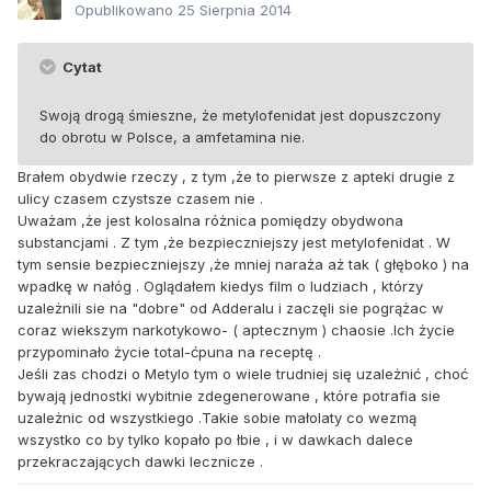
Opublikowano
25 Sierpnia 2014
Cytat
Swoją drogą śmieszne, że metylofenidat jest dopuszczony
do obrotu w Polsce, a amfetamina nie.
Brałem obydwie rzeczy , z tym ,że to pierwsze z apteki drugie z
ulicy czasem czystsze czasem nie .
Uważam ,że jest kolosalna różnica pomiędzy obydwona
substancjami . Z tym ,że bezpieczniejszy jest metylofenidat . W
tym sensie bezpieczniejszy ,że mniej naraża aż tak ( głęboko ) na
wpadkę w nałóg . Oglądałem kiedys film o ludziach , którzy
uzależnili sie na "dobre" od Adderalu i zaczęli sie pogrążac w
coraz wiekszym narkotykowo- ( aptecznym ) chaosie .Ich życie
przypominało życie total-ćpuna na receptę .
Jeśli zas chodzi o Metylo tym o wiele trudniej się uzależnić , choć
bywają jednostki wybitnie zdegenerowane , które potrafia sie
uzależnic od wszystkiego .Takie sobie małolaty co wezmą
wszystko co by tylko kopało po łbie , i w dawkach dalece
przekraczających dawki lecznicze .