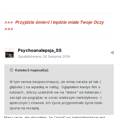
>>>
Przyjdzie śmierć i będzie miała Twoje Oczy
>>>
Psychoanalepsja_SS
Opublikowano
26 Sierpnia 2014
Kalebx3 napisał(a):
W tym sensie bezpieczniejszy ,że mniej naraża aż tak (
głęboko ) na wpadkę w nałóg . Oglądałem kiedys film o
ludziach , którzy uzależnili sie na "dobre" od Adderalu i
zaczęli sie pogrążac w coraz wiekszym narkotykowo- (
aptecznym ) chaosie .Ich życie przypominało życie total-
ćpuna na receptę.
Masz rację, ale słyszałem, że "zjazd" po metylofenidacie jest