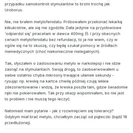
przypadku samokontroli stymulantów to brzmi trochę jak
Uroborus.
Nie, nie brałem metylofenidatu. Próbowałem przekonać lekarkę
kilkukrotnie, ale się nie zgodziła. Dała jedynie na przysłowiowe
'odpierdol się' piracetam w dawce 400mg (!). I przy obecnych
cenach metylofenidatu bez refundacji, to ja nie wiem, czy w
ogóle się na to skuszę, czy będę szukał pomocy w źródłach
niemedycznych (choć niekoniecznie nielegalnych).
Tak, słyszałem o zastosowaniu metylo w narkolepsji i nie idzie
zasnąć na stymulantach. Swoją drogą, to zaobserwowałem u
siebie ostatnio chyba mikrosny trwające ułamek sekundy -
rysując np. kreskę na kartce chwilę później czuję lekkie
zdezorientowanie i widzę, że kreska poszła tam, gdzie świadomie
ręki nie pokierowałem. Tak przy okazji wspomniałem, bo nie jest
to problem i nie muszę tego leczyć.
Natomiast mam pytanie - jak z rozwinięciem się tolerancji?
Gdybym miał brać metylo, chciałbym zacząć od piąteczki (bądź 18
przedłużonej).