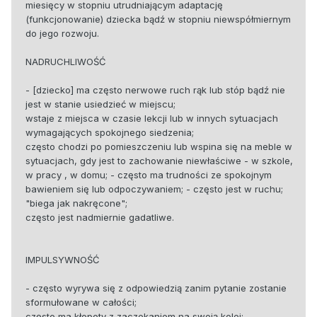
miesięcy w stopniu utrudniającym adaptację
(funkcjonowanie) dziecka bądź w stopniu niewspółmiernym
do jego rozwoju.
NADRUCHLIWOŚĆ
- [dziecko] ma często nerwowe ruch rąk lub stóp bądź nie
jest w stanie usiedzieć w miejscu;
wstaje z miejsca w czasie lekcji lub w innych sytuacjach
wymagających spokojnego siedzenia;
często chodzi po pomieszczeniu lub wspina się na meble w
sytuacjach, gdy jest to zachowanie niewłaściwe - w szkole,
w pracy , w domu; - często ma trudności ze spokojnym
bawieniem się lub odpoczywaniem; - często jest w ruchu;
"biega jak nakręcone";
często jest nadmiernie gadatliwe.
IMPULSYWNOŚĆ
- często wyrywa się z odpowiedzią zanim pytanie zostanie
sformułowane w całości;
często ma kłopoty z zaczekaniem na swoją kolej;