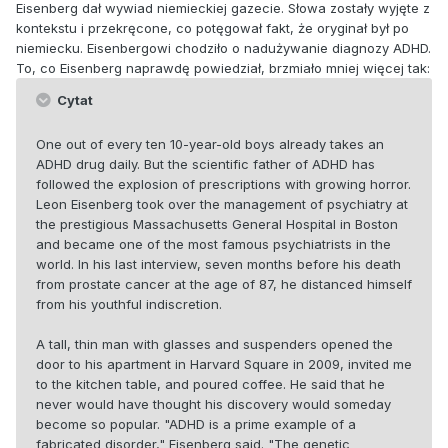
Eisenberg dał wywiad niemieckiej gazecie. Słowa zostały wyjęte z
kontekstu i przekręcone, co potęgował fakt, że oryginał był po
niemiecku. Eisenbergowi chodziło o nadużywanie diagnozy ADHD.
To, co Eisenberg naprawdę powiedział, brzmiało mniej więcej tak:
Cytat
One out of every ten 10-year-old boys already takes an
ADHD drug daily. But the scientific father of ADHD has
followed the explosion of prescriptions with growing horror.
Leon Eisenberg took over the management of psychiatry at
the prestigious Massachusetts General Hospital in Boston
and became one of the most famous psychiatrists in the
world. In his last interview, seven months before his death
from prostate cancer at the age of 87, he distanced himself
from his youthful indiscretion.
A tall, thin man with glasses and suspenders opened the
door to his apartment in Harvard Square in 2009, invited me
to the kitchen table, and poured coffee. He said that he
never would have thought his discovery would someday
become so popular. "ADHD is a prime example of a
fabricated disorder," Eisenberg said. "The genetic