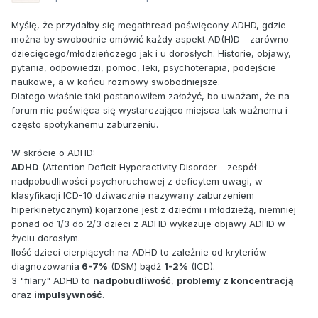
Myślę, że przydałby się megathread poświęcony ADHD, gdzie
można by swobodnie omówić każdy aspekt AD(H)D - zarówno
dziecięcego/młodzieńczego jak i u dorosłych. Historie, objawy,
pytania, odpowiedzi, pomoc, leki, psychoterapia, podejście
naukowe, a w końcu rozmowy swobodniejsze.
Dlatego właśnie taki postanowiłem założyć, bo uważam, że na
forum nie poświęca się wystarczająco miejsca tak ważnemu i
często spotykanemu zaburzeniu.
W skrócie o ADHD:
ADHD
(Attention Deficit Hyperactivity Disorder - zespół
nadpobudliwości psychoruchowej z deficytem uwagi, w
klasyfikacji ICD-10 dziwacznie nazywany zaburzeniem
hiperkinetycznym) kojarzone jest z dziećmi i młodzieżą, niemniej
ponad od 1/3 do 2/3 dzieci z ADHD wykazuje objawy ADHD w
życiu dorosłym.
Ilość dzieci cierpiących na ADHD to zależnie od kryteriów
diagnozowania
6-7%
(DSM) bądź
1-2%
(ICD).
3 "filary" ADHD to
nadpobudliwość
,
problemy z koncentracją
oraz
impulsywność
.