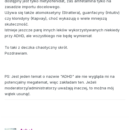
dostępny jest tylko metylofenidat, zaś amfetamina tylko na
zasadzie importu docelowego.
Używa się także atomoksetyny (Strattera), guanfacyny (Intuitiv)
czy klonidyny (Kapvay), choć wykazują o wiele mniejszą
skuteczność.
Istnieje jeszcze parę innych leków wykorzystywanych niekiedy
przy ADHD, ale wszystkiego nie będę wymieniał.
To taki z deczka chaotyczny skrót.
Pozdrawiam.
PS: Jest jeden temat o nazwie "ADHD" ale nie wygląda mi na
potencjalny megatemat, więc zakładam ten. Jeżeli
moderatorzy/administratorzy uważają inaczej, to można mój
wątek usunąć.