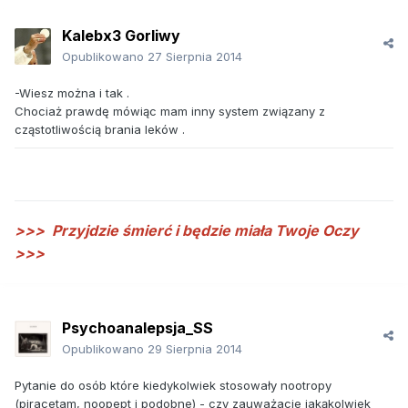
Kalebx3 Gorliwy
Opublikowano
27 Sierpnia 2014
-Wiesz można i tak .
Chociaż prawdę mówiąc mam inny system związany z
cząstotliwością brania leków .
>>>
Przyjdzie śmierć i będzie miała Twoje Oczy
>>>
Psychoanalepsja_SS
Opublikowano
29 Sierpnia 2014
Pytanie do osób które kiedykolwiek stosowały nootropy
(piracetam, noopept i podobne) - czy zauważacie jakąkolwiek