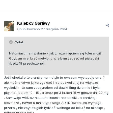
Kalebx3 Gorliwy
Opublikowano
27 Sierpnia 2014
Cytat
Natomiast mam pytanie - jak z rozwinięciem się tolerancji?
Gdybym miał brać metylo, chciałbym zacząć od piąteczki
(bądź 18 przedłużonej).
Jeśli chodzi o tolerancję na metylo to owszem wystepuje ona (
ale można łatwo ją korygować i nie pozwolic jej na większe
wyskoki ) . Ja sam zaczynałem od dawki 5mg dziennie i było
pięknie , potem 10 , 15 , a teraz po 3 latach 15 w gorsze dni 20 mg
. Sam więc widzisz nie sa to kosmiczne dawki , a bardziej
lecznicze , nawet u mnie typowego ADHD-owca.Lek wymaga
przerw , nie zbyt długich tydzień wolnego od leku / na miesiąc ,
półtora brania leku .