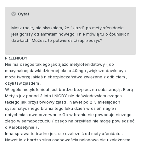
Cytat
Masz rację, ale słyszałem, że "zjazd" po metylofenidacie
jest gorszy od amfetaminowego. I nie mówię tu o ćpuńskich
dawkach. Możesz to potwierdzić/zaprzeczyć?
PRZENIGDY!!!
Nie ma czegos takiego jak zjazd metylofenidatowy ( do
maxymalnej dawki dziennej okolo 40mg ) ,większe dawki byc
może tworzą jakieś niebezpieczeństwo związane z odbiciem ,
czyli tzw.zjazdem .
W ogóle metylofenidat jest bardzo bezpieczna substancją . Biorę
Metylo juz ponad 3 lata i NIGDY nie doświadczyłem czegos
takiego jak przysłowiowy zjazd . Nawet po 2-3 miesiącach
systematycznego brania tego leku dzień w dzień nagłe i
natychmiastowe przerwanie Go w braniu nie powoduje niczego
złego w samopoczuciu ( czego na przykład nie mogę powiedzieć
o Paroksetynie ) .
Inna sprawa to trudno jest sie uzależnić od metylofenidatu .
Nawet ja z bardzo silną osobowośćią nalogową nie uzależniłem