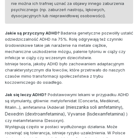
nie można ich trafniej uznać za objawy innego zaburzenia
psychicznego (np. zaburzeń nastroju, lękowych,
dysocjacyjnych lub nieprawidłowej osobowości).
Jakie są przyczyny ADHD?
Badania genetyczne pozwoliły ustalić
odziedziczalność ADHD na 75%. Rolę odgrywają też czynniki
środowiskowe takie jak narażenie na metale ciężkie,
mechaniczne uszkodzenie mózgu, palenie tytoniu w ciąży czy
infekcje w ciąży czy wczesnym dzieciństwie.
Istnieje teoria, jakoby ADHD było zachowaniem adaptacyjnym
charakterystycznym dla łowców, które przetrwało do naszych
czasów mimo transformacji społeczeństwa z trybu
koczowniczego do osiadłego.
Jak się leczy ADHD?
Podstawowymi lekami w przypadku ADHD
są stymulanty, głównie: metylofenidat (Concerta, Medikinet,
(mieszanka soli amfetaminy
Ritalin...), amfetamina (Adderall
),
Dexedrin (dextroamfetamina)
Vyvanse (lisdexamfetamina)
,
)
czy metamfetamina (Desoxyn).
Występują często w postaci wydłużonego działania. Może
rozwinąć się tolerancja, istnieje ryzyko uzależnienia. W Polsce