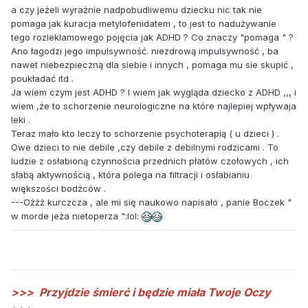
a czy jeżeli wyrażnie nadpobudliwemu dziecku nic tak nie
pomaga jak kuracja metylofenidatem , to jest to nadużywanie
tego rozleklamowego pojęcia jak ADHD ? Co znaczy "pomaga " ?
Ano łagodzi jego impulsywność. niezdrową impulsywność , ba
nawet niebezpieczną dla siebie i innych , pomaga mu sie skupić ,
poukładać itd .
Ja wiem czym jest ADHD ? I wiem jak wygląda dziecko z ADHD ,,, i
wiem ,że to schorzenie neurologiczne na które najlepiej wpływaja
leki .
Teraz mało kto leczy to schorzenie psychoterapią ( u dzieci ) .
Owe dzieci to nie debile ,czy debile z debilnymi rodzicami . To
ludzie z osłabioną czynnościa przednich płatów czołowych , ich
słabą aktywnością , która polega na filtracji i osłabianiu
większości bodżców .
---Ożżż kurczcza , ale mi się naukowo napisało , panie Boczek "
w morde jeża nietoperza ":lol:
>>>
Przyjdzie śmierć i będzie miała Twoje Oczy