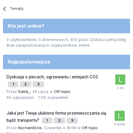
Tematy
Kto jest online?
0 użytkowników, 0 anonimowych, 613 gości
(Zobacz pełną listę)
Brak zarejestrowanych użytkowników online
Najpopularniejsze
Dyskusja o piecach, ogrzewaniu i emisjach CO2
1
2
3
Przez
Dalila_
,
29 Lipca
w
Off-topic
60
odpowiedzi
1 310
wyświetleń
Jaka jest Twoja ulubiona forma przemieszczania się
bądź transportu?
1
2
3
Przez
KochamElcie
,
Czwartek o 18:58
w
Off-topic