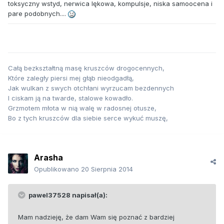
toksyczny wstyd, nerwica lękowa, kompulsje, niska samoocena i
pare podobnych....
Całą bezkształtną masę kruszców drogocennych,
Które zaległy piersi mej głąb nieodgadłą,
Jak wulkan z swych otchłani wyrzucam bezdennych
I ciskam ją na twarde, stalowe kowadło.
Grzmotem młota w nią walę w radosnej otusze,
Bo z tych kruszców dla siebie serce wykuć muszę,
Arasha
Opublikowano
20 Sierpnia 2014
pawel37528 napisał(a):
Mam nadzieję, że dam Wam się poznać z bardziej