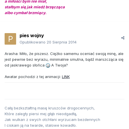
a miłości bym nie miał,
stałbym się jak miedź brzęcząca
albo cymbał brzmiący.
pies wojny
Opublikowano
20 Sierpnia 2014
Arasha: Miło, że piszesz. Ciężko samemu oceniać swoją minę, ale
jest pewnie bez wyrazu, minimalnie smutna, bądź marszcząca się
od jaskrawego słońca
A Twoja?
Awatar pochodzi z tej animacji:
LINK
Całą bezkształtną masę kruszców drogocennych,
Które zaległy piersi mej głąb nieodgadłą,
Jak wulkan z swych otchłani wyrzucam bezdennych
I ciskam ją na twarde, stalowe kowadło.