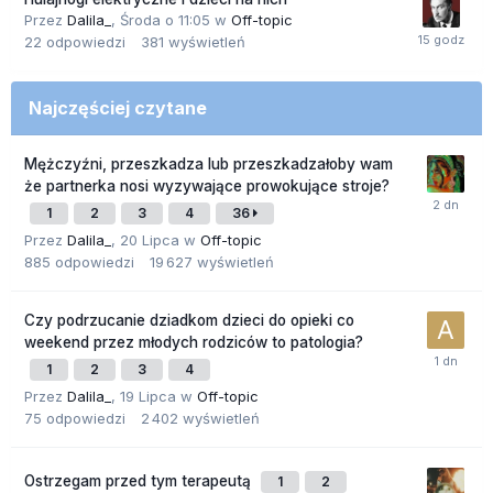
Przez
Dalila_
,
Środa o 11:05
w
Off-topic
22
odpowiedzi
381
wyświetleń
Najczęściej czytane
Mężczyźni, przeszkadza lub przeszkadzałoby wam
że partnerka nosi wyzywające prowokujące stroje?
1
2
3
4
36
Przez
Dalila_
,
20 Lipca
w
Off-topic
885
odpowiedzi
19 627
wyświetleń
Czy podrzucanie dziadkom dzieci do opieki co
weekend przez młodych rodziców to patologia?
1
2
3
4
Przez
Dalila_
,
19 Lipca
w
Off-topic
75
odpowiedzi
2 402
wyświetleń
Ostrzegam przed tym terapeutą
1
2