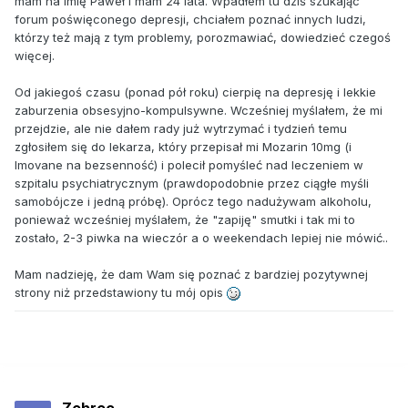
mam na imię Paweł i mam 24 lata. Wpadłem tu dziś szukając
forum poświęconego depresji, chciałem poznać innych ludzi,
którzy też mają z tym problemy, porozmawiać, dowiedzieć czegoś
więcej.
Od jakiegoś czasu (ponad pół roku) cierpię na depresję i lekkie
zaburzenia obsesyjno-kompulsywne. Wcześniej myślałem, że mi
przejdzie, ale nie dałem rady już wytrzymać i tydzień temu
zgłosiłem się do lekarza, który przepisał mi Mozarin 10mg (i
Imovane na bezsenność) i polecił pomyśleć nad leczeniem w
szpitalu psychiatrycznym (prawdopodobnie przez ciągłe myśli
samobójcze i jedną próbę). Oprócz tego nadużywam alkoholu,
ponieważ wcześniej myślałem, że "zapiję" smutki i tak mi to
zostało, 2-3 piwka na wieczór a o weekendach lepiej nie mówić..
Mam nadzieję, że dam Wam się poznać z bardziej pozytywnej
strony niż przedstawiony tu mój opis