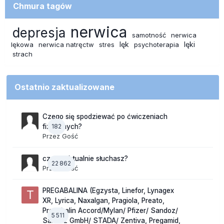
Chmura tagów
nerwica
depresja
samotność
nerwica
lęk
lęki
lękowa
nerwica natręctw
stres
psychoterapia
strach
Ostatnio zaktualizowane
Czego się spodziewać po ćwiczeniach
182
fizycznych?
Przez Gość
czego aktualnie słuchasz?
22 862
Przez Gość
PREGABALINA (Egzysta, Linefor, Lynagex
XR, Lyrica, Naxalgan, Pragiola, Preato,
Pregabalin Accord/Mylan/ Pfizer/ Sandoz/
5 511
Sandoz GmbH/ STADA/ Zentiva, Pregamid,