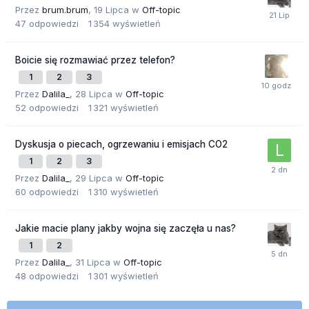
Przez
brum.brum
,
19 Lipca
w
Off-topic
47
odpowiedzi
1 354
wyświetleń
Boicie się rozmawiać przez telefon?
1
2
3
Przez
Dalila_
,
28 Lipca
w
Off-topic
52
odpowiedzi
1 321
wyświetleń
Dyskusja o piecach, ogrzewaniu i emisjach CO2
1
2
3
Przez
Dalila_
,
29 Lipca
w
Off-topic
60
odpowiedzi
1 310
wyświetleń
Jakie macie plany jakby wojna się zaczęła u nas?
1
2
Przez
Dalila_
,
31 Lipca
w
Off-topic
48
odpowiedzi
1 301
wyświetleń