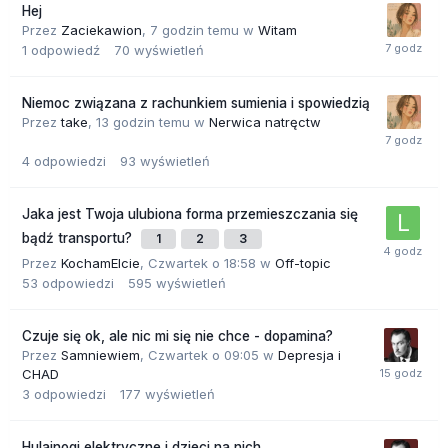
Hej
Przez
Zaciekawion
,
7 godzin temu
w
Witam
1
odpowiedź
70
wyświetleń
Niemoc związana z rachunkiem sumienia i spowiedzią
Przez
take
,
13 godzin temu
w
Nerwica natręctw
4
odpowiedzi
93
wyświetleń
Jaka jest Twoja ulubiona forma przemieszczania się
bądź transportu?
1
2
3
Przez
KochamElcie
,
Czwartek o 18:58
w
Off-topic
53
odpowiedzi
595
wyświetleń
Czuje się ok, ale nic mi się nie chce - dopamina?
Przez
Samniewiem
,
Czwartek o 09:05
w
Depresja i
CHAD
3
odpowiedzi
177
wyświetleń
Hulajnogi elektryczne i dzieci na nich