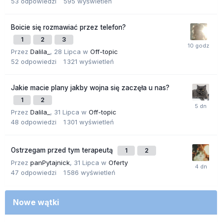
53
odpowiedzi
595
wyświetleń
Boicie się rozmawiać przez telefon?
1
2
3
Przez
Dalila_
,
28 Lipca
w
Off-topic
52
odpowiedzi
1 321
wyświetleń
Jakie macie plany jakby wojna się zaczęła u nas?
1
2
Przez
Dalila_
,
31 Lipca
w
Off-topic
48
odpowiedzi
1 301
wyświetleń
Ostrzegam przed tym terapeutą
1
2
Przez
panPytajnick
,
31 Lipca
w
Oferty
47
odpowiedzi
1 586
wyświetleń
Nowe wątki