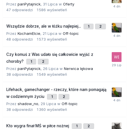
Przez
panPytajnick
,
31 Lipca
w
Oferty
47
odpowiedzi
1 586
wyświetleń
Wszędzie dobrze, ale w łóżku najlepiej...
1
2
Przez
KochamElcie
,
21 Lipca
w
Off-topic
48
odpowiedzi
1 573
wyświetleń
Czy komuś z Was udało się całkowicie wyjść z
choroby?
1
2
Przez
panPytajnick
,
26 Lipca
w
Nerwica lękowa
38
odpowiedzi
1 549
wyświetleń
Lifehack, gamechanger - rzeczy, które nam pomagają
w codziennym życiu
1
2
Przez
shadow_no
,
29 Lipca
w
Off-topic
38
odpowiedzi
1 360
wyświetleń
Kto wygra finał MŚ w piłce nożnej
1
2