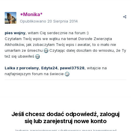
*Monika*
Opublikowano
20 Sierpnia 2014
pies wojny
, witam Cię serdecznie na forum :)
Czytałam Twój wpis we wątku na temat Dorosłe Zwierzęta
Alkholików, jak zobaczyłam Twój wpis i awatar, to o mało nie
umarłam ze śmiechu
Czytając dalej doszłam do wniosku, że Ty
też się ubawiłeś
Lalka z porcelany
,
Edyta24
,
pawel37528
, witajcie na
najfajniejszym forum na świecie
Jeśli chcesz dodać odpowiedź, zaloguj
się lub zarejestruj nowe konto
Jedynie zarejestrowani użytkownicy mogą komentować