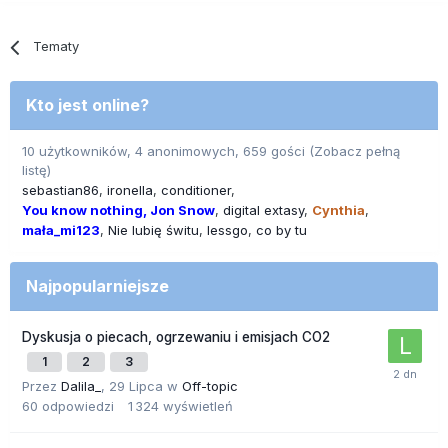
Tematy
Kto jest online?
10 użytkowników, 4 anonimowych, 659 gości
(Zobacz pełną
listę)
sebastian86
ironella
conditioner
You know nothing, Jon Snow
digital extasy
Cynthia
mała_mi123
Nie lubię świtu
lessgo
co by tu
Najpopularniejsze
Dyskusja o piecach, ogrzewaniu i emisjach CO2
1
2
3
Przez
Dalila_
,
29 Lipca
w
Off-topic
60
odpowiedzi
1 324
wyświetleń