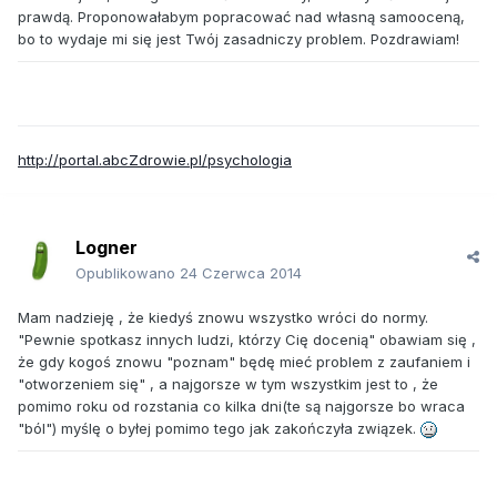
prawdą. Proponowałabym popracować nad własną samooceną,
bo to wydaje mi się jest Twój zasadniczy problem. Pozdrawiam!
http://portal.abcZdrowie.pl/psychologia
Logner
Opublikowano
24 Czerwca 2014
Mam nadzieję , że kiedyś znowu wszystko wróci do normy.
"Pewnie spotkasz innych ludzi, którzy Cię docenią" obawiam się ,
że gdy kogoś znowu "poznam" będę mieć problem z zaufaniem i
"otworzeniem się" , a najgorsze w tym wszystkim jest to , że
pomimo roku od rozstania co kilka dni(te są najgorsze bo wraca
"ból") myślę o byłej pomimo tego jak zakończyła związek.