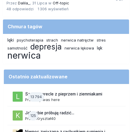
Przez
Dalila_
,
31 Lipca
w
Off-topic
48
odpowiedzi
1 306
wyświetleń
Chmura tagów
lęki
psychoterapia
strach
nerwica natręctw
stres
depresja
lęk
samotność
nerwica lękowa
nerwica
Ostatnio zaktualizowane
Szalone precle z pieprzem i ziemniakami
13 794
Przez
lily was here
Jak sobie próbuję radzić...
125
Przez
Kryształ40
Niemoc związana z rachunkiem sumienia i