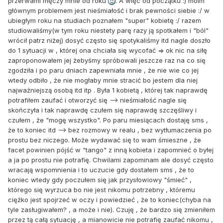
przerwami męczy mnie od roku
. A więc od początku :) moim
głównym problemem jest nieśmiałość i brak pewności siebie :/ w
ubiegłym roku na studiach poznałem "super" kobietę :/ razem
studiowaliśmy(w tym roku niestety parę razy ją spotkałem i "ból"
wrócił patrz niżej) dosyć często się spotykaliśmy itd nagle doszło
do 1 sytuacji w , której ona chciała się wycofać => ok nic na siłę
zaproponowałem jej żebyśmy spróbowali jeszcze raz na co się
zgodziła i po paru dniach zapewniała mnie , że nie wie co jej
wtedy odbiło , że nie mogłaby mnie stracić bo jestem dla niej
najważniejszą osobą itd itp . Była 1 kobietą , której tak naprawdę
potrafiłem zaufać i otworzyć się --> nieśmiałość nagle się
skończyła i tak naprawdę czułem się naprawdę szczęśliwy i
czułem , że "mogę wszystko". Po paru miesiącach dostaję sms ,
że to koniec itd --> bez rozmowy w realu , bez wytłumaczenia po
prostu bez niczego. Może wydawać się to wam śmieszne , że
facet powinien pójść w "tango" z inną kobieta i zapomnieć o byłej
a ja po prostu nie potrafię. Chwilami zapominam ale dosyć często
wracają wspomnienia i to uczucie gdy dostałem sms , że to
koniec wtedy gdy poczułem się jak przysłowiowy "śmieć" ,
którego się wyrzuca bo nie jest nikomu potrzebny , któremu
ciężko jest spojrzeć w oczy i powiedzieć , że to koniec(chyba na
tyle zasługiwałem? , a może i nie). Czuję , że bardzo się zmieniłem
przez tą całą sytuację , a mianowicie nie potrafię zaufać nikomu ,