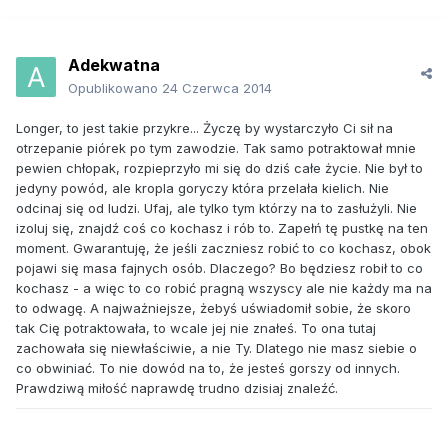
Adekwatna
Opublikowano
24 Czerwca 2014
Longer, to jest takie przykre... Życzę by wystarczyło Ci sił na
otrzepanie piórek po tym zawodzie. Tak samo potraktował mnie
pewien chłopak, rozpieprzyło mi się do dziś całe życie. Nie był to
jedyny powód, ale kropla goryczy która przelała kielich. Nie
odcinaj się od ludzi. Ufaj, ale tylko tym którzy na to zasłużyli. Nie
izoluj się, znajdź coś co kochasz i rób to. Zapełń tę pustkę na ten
moment. Gwarantuję, że jeśli zaczniesz robić to co kochasz, obok
pojawi się masa fajnych osób. Dlaczego? Bo będziesz robił to co
kochasz - a więc to co robić pragną wszyscy ale nie każdy ma na
to odwagę. A najważniejsze, żebyś uświadomił sobie, że skoro
tak Cię potraktowała, to wcale jej nie znałeś. To ona tutaj
zachowała się niewłaściwie, a nie Ty. Dlatego nie masz siebie o
co obwiniać. To nie dowód na to, że jesteś gorszy od innych.
Prawdziwą miłość naprawdę trudno dzisiaj znaleźć.