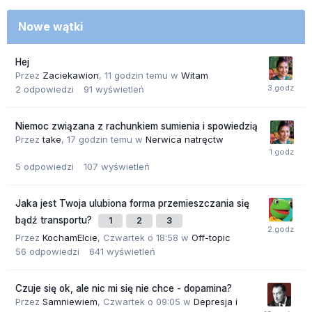
Nowe wątki
Hej
Przez
Zaciekawion
,
11 godzin temu
w
Witam
2
odpowiedzi
91
wyświetleń
Niemoc związana z rachunkiem sumienia i spowiedzią
Przez
take
,
17 godzin temu
w
Nerwica natręctw
5
odpowiedzi
107
wyświetleń
Jaka jest Twoja ulubiona forma przemieszczania się
bądź transportu?
1
2
3
Przez
KochamElcie
,
Czwartek o 18:58
w
Off-topic
56
odpowiedzi
641
wyświetleń
Czuje się ok, ale nic mi się nie chce - dopamina?
Przez
Samniewiem
,
Czwartek o 09:05
w
Depresja i