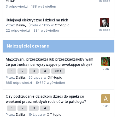
CHAD
3
odpowiedzi
188
wyświetleń
Hulajnogi elektryczne i dzieci na nich
Przez
Dalila_
,
Środa o 11:05
w
Off-topic
22
odpowiedzi
384
wyświetleń
Najczęściej czytane
Mężczyźni, przeszkadza lub przeszkadzałoby wam
że partnerka nosi wyzywające prowokujące stroje?
1
2
3
4
36
Przez
Dalila_
,
20 Lipca
w
Off-topic
885
odpowiedzi
19 687
wyświetleń
Czy podrzucanie dziadkom dzieci do opieki co
weekend przez młodych rodziców to patologia?
1
2
3
4
Przez
Dalila_
,
19 Lipca
w
Off-topic