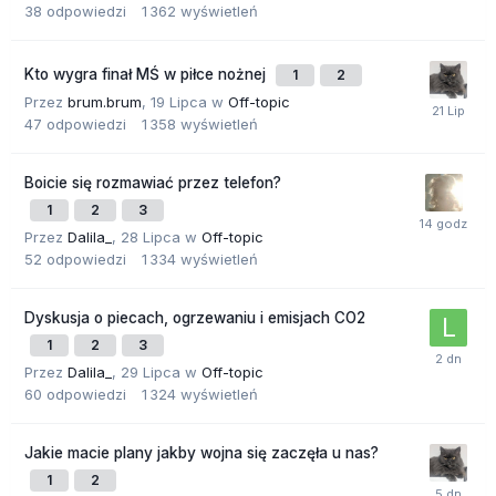
38
odpowiedzi
1 362
wyświetleń
Kto wygra finał MŚ w piłce nożnej
1
2
Przez
brum.brum
,
19 Lipca
w
Off-topic
47
odpowiedzi
1 358
wyświetleń
Boicie się rozmawiać przez telefon?
1
2
3
Przez
Dalila_
,
28 Lipca
w
Off-topic
52
odpowiedzi
1 334
wyświetleń
Dyskusja o piecach, ogrzewaniu i emisjach CO2
1
2
3
Przez
Dalila_
,
29 Lipca
w
Off-topic
60
odpowiedzi
1 324
wyświetleń
Jakie macie plany jakby wojna się zaczęła u nas?
1
2