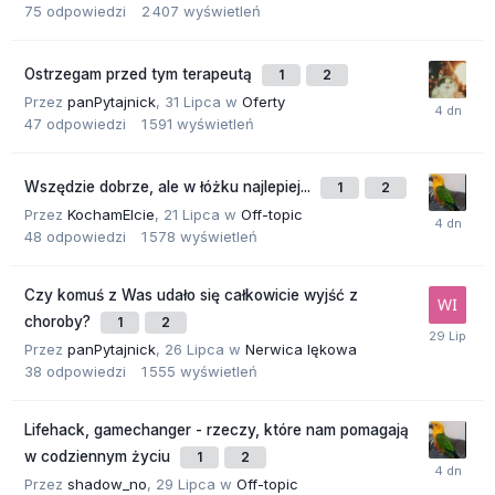
75
odpowiedzi
2 407
wyświetleń
Ostrzegam przed tym terapeutą
1
2
Przez
panPytajnick
,
31 Lipca
w
Oferty
47
odpowiedzi
1 591
wyświetleń
Wszędzie dobrze, ale w łóżku najlepiej...
1
2
Przez
KochamElcie
,
21 Lipca
w
Off-topic
48
odpowiedzi
1 578
wyświetleń
Czy komuś z Was udało się całkowicie wyjść z
choroby?
1
2
Przez
panPytajnick
,
26 Lipca
w
Nerwica lękowa
38
odpowiedzi
1 555
wyświetleń
Lifehack, gamechanger - rzeczy, które nam pomagają
w codziennym życiu
1
2
Przez
shadow_no
,
29 Lipca
w
Off-topic