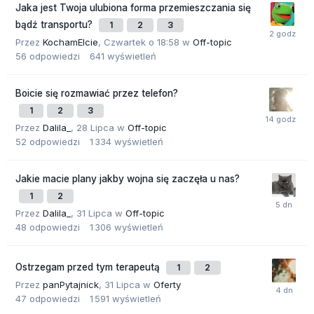
Jaka jest Twoja ulubiona forma przemieszczania się
bądź transportu?
1
2
3
Przez
KochamElcie
,
Czwartek o 18:58
w
Off-topic
56
odpowiedzi
641
wyświetleń
Boicie się rozmawiać przez telefon?
1
2
3
Przez
Dalila_
,
28 Lipca
w
Off-topic
52
odpowiedzi
1 334
wyświetleń
Jakie macie plany jakby wojna się zaczęła u nas?
1
2
Przez
Dalila_
,
31 Lipca
w
Off-topic
48
odpowiedzi
1 306
wyświetleń
Ostrzegam przed tym terapeutą
1
2
Przez
panPytajnick
,
31 Lipca
w
Oferty
47
odpowiedzi
1 591
wyświetleń