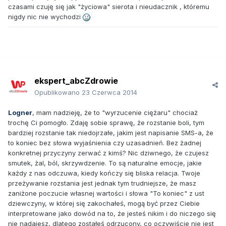
czasami czuję się jak "życiowa" sierota i nieudacznik , któremu
nigdy nic nie wychodzi
ekspert_abcZdrowie
Opublikowano
23 Czerwca 2014
Logner
, mam nadzieję, że to "wyrzucenie ciężaru" chociaż
trochę Ci pomogło. Zdaję sobie sprawę, że rozstanie boli, tym
bardziej rozstanie tak niedojrzałe, jakim jest napisanie SMS-a, że
to koniec bez słowa wyjaśnienia czy uzasadnień. Bez żadnej
konkretnej przyczyny zerwać z kimś? Nic dziwnego, że czujesz
smutek, żal, ból, skrzywdzenie. To są naturalne emocje, jakie
każdy z nas odczuwa, kiedy kończy się bliska relacja. Twoje
przeżywanie rozstania jest jednak tym trudniejsze, że masz
zaniżone poczucie własnej wartości i słowa "To koniec" z ust
dziewczyny, w której się zakochałeś, mogą być przez Ciebie
interpretowane jako dowód na to, że jesteś nikim i do niczego się
nie nadajesz, dlatego zostałeś odrzucony, co oczywiście nie jest