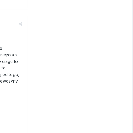
 o
niejsza z
 ciagu to
 to
j od tego,
ziewczyny