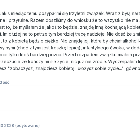
Jakiś miesiąc temu posypał mi się trzyletni związek. Wraz z byłą na
e i przytulne. Razem doszliśmy do wniosku że to wszystko nie ma 
st to, że myślałem że jakoś to będzie, znajdę inną kochającą kobie
ci. Im dłużej na to patrze tym bardziej tracę nadzieje. Nie dość że z
, to z kobietą będzie ciężko. Nie znajdę jej, która by chciał alkoholi
yjnymi (choć z tymi jest troszkę lepiej), infantylnego ćwoka, w dod
mnie tylko ktoś bardziej pozna. Przed rozpadem związku miałem pr
zeczucie że kończy mi się życie, nic już nie zrobię. Wyczerpałem li
sz "zobaczysz, znajdziesz kobietę i ułożysz sobie życie...", gówno 
Gość
13 21:28
(edytowane)