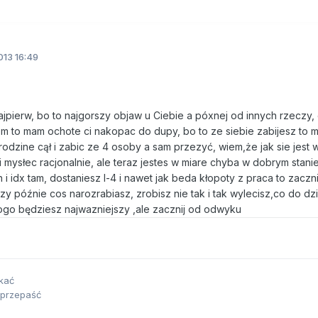
13 16:49
jpierw, bo to najgorszy objaw u Ciebie a póxnej od innych rzeczy,
 to mam ochote ci nakopac do dupy, bo to ze siebie zabijesz to m
odzine cął i zabic ze 4 osoby a sam przezyć, wiem,że jak sie jest w
mysłec racjonalnie, ale teraz jestes w miare chyba w dobrym stanie
idx tam, dostaniesz l-4 i nawet jak beda kłopoty z praca to zaczni
czy późnie cos narozrabiasz, zrobisz nie tak i tak wylecisz,co do d
ogo będziesz najwazniejszy ,ale zacznij od odwyku
ekać
 przepaść