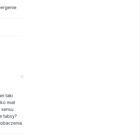
bergenie
am taki
lko miał
a sensu
am tabsy?
zobaczenia.