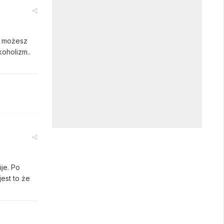
e, możesz
koholizm..
ije. Po
est to że