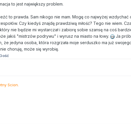
nacja to jest największy problem.
leźć to prawda. Sam nikogo nie mam. Mogę co najwyżej wzdychać 
zespołów. Czy kiedyś znajdę prawdziwą miłość? Tego nie wiem. Cz
tóry nie będzie mi wystarczał i zabiorę sobie szansę na coś bardzi
że jakiś "mistrzów podrywu" i wyrusz na miasto na łowy.
Ja pró
zam, że jedyna osoba, która rozgrzała moje serduszko ma już swojeg
 nie choruję, może się wyrobię.
Gość
ytny Scion.