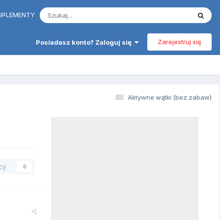
 SUPLEMENTY
Zarejestruj się
Posiadasz konto? Zaloguj się
Aktywne wątki (bez zabaw)
cy
0