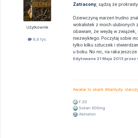
Zatracony
, sądzę że prokrasty
Dziewczynę marzeń trudno zna
wokalistek z moich ulubionych 
Użytkownik
obawiam, że wejdę w związek, k
niezwykłego. Poczytaj sobie mo
8,6 tys.
tylko kilku sztuczek i stwierd
u boku. No nic, na raka jeszcze
Edytowane
21 Maja 2013
przez 
Awatar to skarb Atlantydy: staroż
F.20
Solian 600mg
Akineton