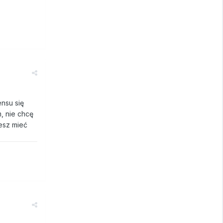
nsu się
, nie chcę
esz mieć