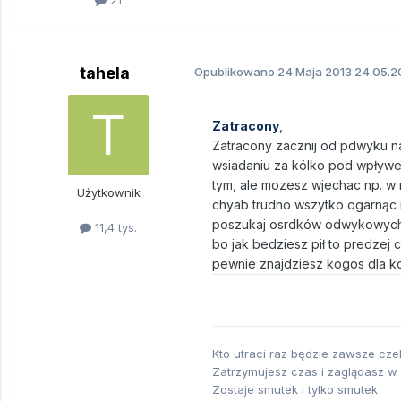
21
tahela
Opublikowano
24 Maja 2013
24.05.20
Zatracony
,
Zatracony zacznij od pdwyku na
wsiadaniu za kólko pod wpływem
tym, ale mozesz wjechac np. w r
Użytkownik
chyab trudno wszytko ogarnąc i 
poszukaj osrdków odwykowych i 
11,4 tys.
bo jak bedziesz pił to predzej 
pewnie znajdziesz kogos dla k
Kto utraci raz będzie zawsze cz
Zatrzymujesz czas i zaglądasz w
Zostaje smutek i tylko smutek