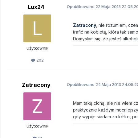
Lux24
Opublikowano
22 Maja 2013
22.05.20
Zatracony
, nie rozumiem, czem
trafić na kobietę, która tak sam
Domyślam się, że jesteś alkohol
Użytkownik
202
Zatracony
Opublikowano
24 Maja 2013
24.05.2
Mam taką cichą, ale nie wiem czy
praktycznie każdym mocniejszym
gdy wypije siadam za kółko, pra
Użytkownik