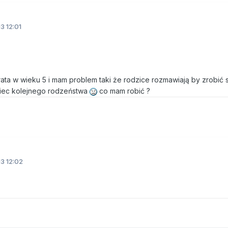
3 12:01
rata w wieku 5 i mam problem taki że rodzice rozmawiają by zrobić 
 miec kolejnego rodzeństwa
co mam robić ?
3 12:02