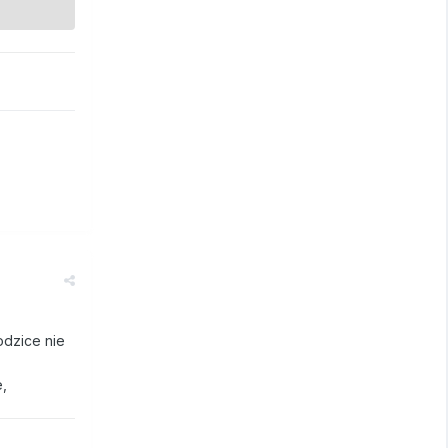
odzice nie
e,