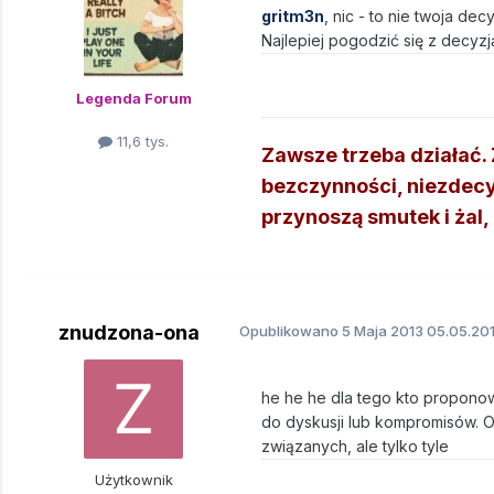
gritm3n
, nic - to nie twoja decy
Najlepiej pogodzić się z decyzj
Legenda Forum
11,6 tys.
Zawsze trzeba działać. Ź
bezczynności, niezdecy
przynoszą smutek i żal, n
znudzona-ona
Opublikowano
5 Maja 2013
05.05.201
he he he dla tego kto proponowa
do dyskusji lub kompromisów. 
związanych, ale tylko tyle
Użytkownik