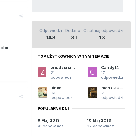
Odpowiedzi
Dodano
Ostatniej odpowiedzi
143
13 l
13 l
sobie
TOP UŻYTKOWNICY W TYM TEMACIE
znudzona-ona
Candy14
21
17
odpowiedzi
odpowiedzi
linka
monk.2000
14
7
odpowiedzi
odpowiedzi
POPULARNE DNI
9 Maj 2013
10 Maj 2013
91 odpowiedzi
22 odpowiedzi