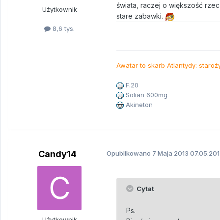
świata, raczej o większość rze
Użytkownik
stare zabawki.
8,6 tys.
Awatar to skarb Atlantydy: staroż
F.20
Solian 600mg
Akineton
Candy14
Opublikowano
7 Maja 2013
07.05.201
Cytat
Ps.
Użytkownik