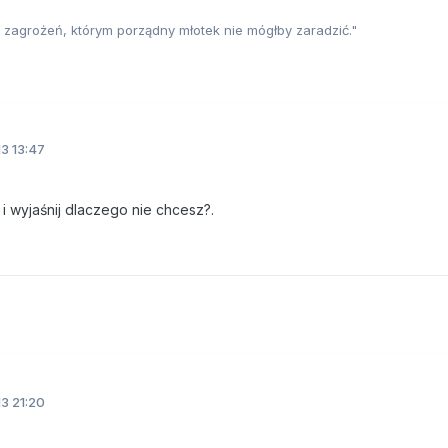
 zagrożeń, którym porządny młotek nie mógłby zaradzić."
3 13:47
i wyjaśnij dlaczego nie chcesz?.
3 21:20