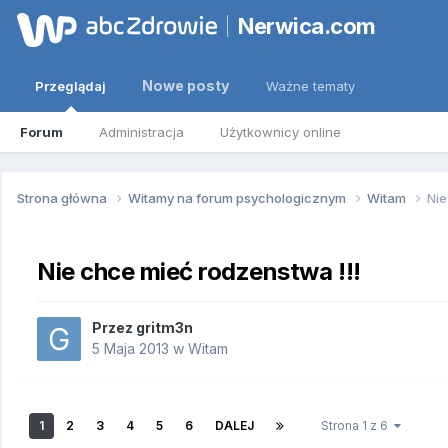
Nerwica.com
Nowe posty
Przeglądaj
Ważne tematy
Forum
Administracja
Użytkownicy online
Strona główna
Witamy na forum psychologicznym
Witam
Nie
Nie chce mieć rodzenstwa !!!
Przez
gritm3n
5 Maja 2013
w
Witam
1
2
3
4
5
6
DALEJ
Strona 1 z 6