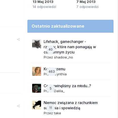
13 Maj 2013
7 Maj 2013
14 odpowiedzi
7 odpowiedzi
Ostatnio zaktualizowane
Lifehack, gamechanger -
rzeczy, które nam pomagają w
40
codziennym życiu
Przez
shadow_no
Ku lepszemu
463
Przez
Cynthia
Co wywinęliśmy za młodu...?
5
Przez
Dalila_
Niemoc związana z rachunkiem
11
sumienia i spowiedzią
Przez
take