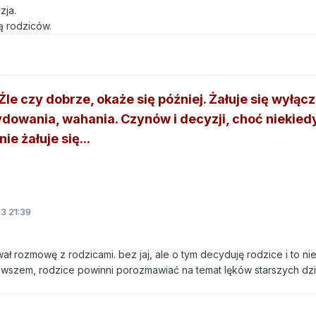
zja.
ą rodziców.
le czy dobrze, okaże się później. Żałuje się wyłącz
dowania, wahania. Czynów i decyzji, choć niekied
ie żałuje się...
3 21:39
ł rozmowę z rodzicami. bez jaj, ale o tym decyduję rodzice i to nie
Owszem, rodzice powinni porozmawiać na temat lęków starszych dzi