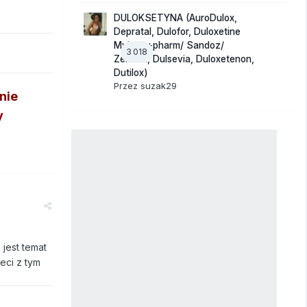
DULOKSETYNA (AuroDulox,
Depratal, Dulofor, Duloxetine
Mylan/ +pharm/ Sandoz/
3 018
Zentiva, Dulsevia, Duloxetenon,
Dutilox)
Przez
suzak29
nie
y
 jest temat
eci z tym