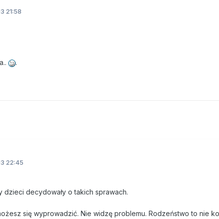
3 21:58
a..
.
3 22:45
y dzieci decydowały o takich sprawach.
ta możesz się wyprowadzić. Nie widzę problemu. Rodzeństwo to nie k