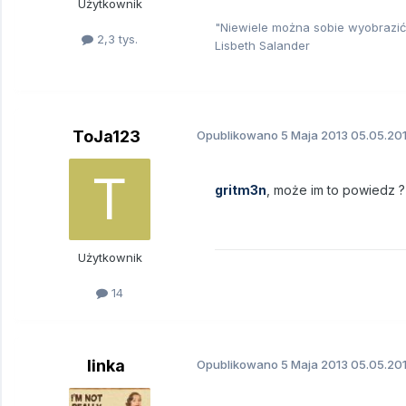
Użytkownik
"Niewiele można sobie wyobrazić
2,3 tys.
Lisbeth Salander
ToJa123
Opublikowano
5 Maja 2013
05.05.201
gritm3n
, może im to powiedz ? 
Użytkownik
14
linka
Opublikowano
5 Maja 2013
05.05.201