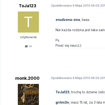
ToJa123
Opublikowano
6 Maja 2013
06.05.201
znudzona-ona
, tiaaa..
Nie każda rodzina jest taka sam
Użytkownik
Ps.
Pisać się naucz;).
14
monk.2000
Opublikowano
6 Maja 2013
06.05.201
ToJa123
, trochę to dziwne żeb
gritm3n
, masz 15 lat, za 3 la