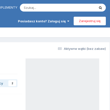
 SUPLEMENTY
Zarejestruj się
Posiadasz konto? Zaloguj się
Aktywne wątki (bez zabaw)
cy
2