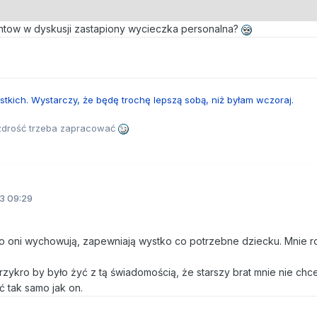
entow w dyskusji zastapiony wycieczka personalna?
tkich. Wystarczy, że będę trochę lepszą sobą, niż byłam wczoraj.
azdrość trzeba zapracować
3 09:29
o oni wychowują, zapewniają wystko co potrzebne dziecku. Mnie r
 przykro by było żyć z tą świadomością, że starszy brat mnie nie chc
ć tak samo jak on.