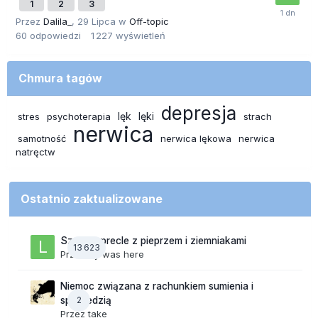
1
2
3
Przez
Dalila_
,
29 Lipca
w
Off-topic
60
odpowiedzi
1 227
wyświetleń
Chmura tagów
depresja
lęk
lęki
stres
psychoterapia
strach
nerwica
samotność
nerwica lękowa
nerwica
natręctw
Ostatnio zaktualizowane
Szalone precle z pieprzem i ziemniakami
13 623
Przez
lily was here
Niemoc związana z rachunkiem sumienia i
2
spowiedzią
Przez
take