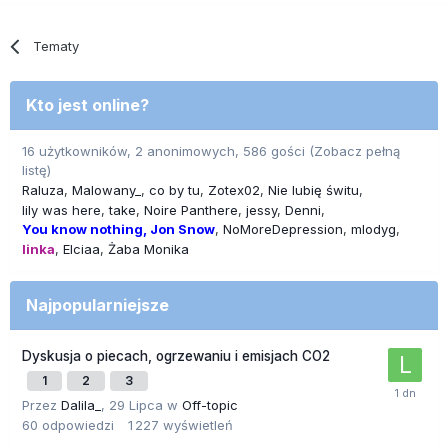
Tematy
Kto jest online?
16 użytkowników, 2 anonimowych, 586 gości
(Zobacz pełną
listę)
Raluza
Malowany_
co by tu
Zotex02
Nie lubię świtu
lily was here
take
Noire Panthere
jessy
Denni
You know nothing, Jon Snow
NoMoreDepression
mlodyg
linka
Elciaa
Żaba Monika
Najpopularniejsze
Dyskusja o piecach, ogrzewaniu i emisjach CO2
1
2
3
Przez
Dalila_
,
29 Lipca
w
Off-topic
60
odpowiedzi
1 227
wyświetleń