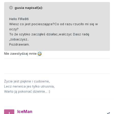
gusia napisał(a):
Hello FIRe86
Wiesz co jest pocieszające?Co od razu rzuciło mi się w
oczy?
To że szybko zacząłeś działac,walczyc Dasz radę
,zobaczysz..
Pozdrawiam.
NIe zawstydzaj mnie
Życie jest piękne i cudowne,
Lecz nerwica jes tylko utrusnia,
Warto ją pokonać dzielnie... :)
IceMan