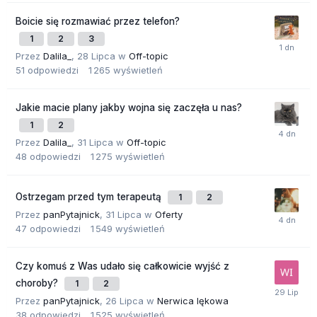
Boicie się rozmawiać przez telefon?
1
2
3
Przez
Dalila_
,
28 Lipca
w
Off-topic
51
odpowiedzi
1 265
wyświetleń
Jakie macie plany jakby wojna się zaczęła u nas?
1
2
Przez
Dalila_
,
31 Lipca
w
Off-topic
48
odpowiedzi
1 275
wyświetleń
Ostrzegam przed tym terapeutą
1
2
Przez
panPytajnick
,
31 Lipca
w
Oferty
47
odpowiedzi
1 549
wyświetleń
Czy komuś z Was udało się całkowicie wyjść z
choroby?
1
2
Przez
panPytajnick
,
26 Lipca
w
Nerwica lękowa
38
odpowiedzi
1 525
wyświetleń