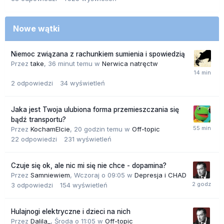
Nowe wątki
Niemoc związana z rachunkiem sumienia i spowiedzią
Przez
take
,
36 minut temu
w
Nerwica natręctw
2
odpowiedzi
34
wyświetleń
Jaka jest Twoja ulubiona forma przemieszczania się
bądź transportu?
Przez
KochamElcie
,
20 godzin temu
w
Off-topic
22
odpowiedzi
231
wyświetleń
Czuje się ok, ale nic mi się nie chce - dopamina?
Przez
Samniewiem
,
Wczoraj o 09:05
w
Depresja i CHAD
3
odpowiedzi
154
wyświetleń
Hulajnogi elektryczne i dzieci na nich
Przez
Dalila_
,
Środa o 11:05
w
Off-topic