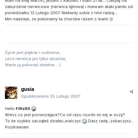
Mam na imię Marcin, jestem z Katowic i mam 21 lat... Cierpię na
zaburzenie nerwicowe (nerwica lękowa) i miewam ataki paniki od
poniedzialku 12 Lutego 2007. Niekiedy sobie z nimi radzę...
Mm nadzieje, ze pokonamy ta chorobe razem z wami :))
Życie jest piękne i cudowne,
Lecz nerwica jes tylko utrusnia,
Warto ją pokonać dzielnie... :)
gusia
Opublikowano
25 Lutego 2007
Hello
FIRe86
Wiesz co jest pocieszające?Co od razu rzuciło mi się w oczy?
To że szybko zacząłeś działac,walczyc
Dasz radę ,zobaczysz..
Pozdrawiam.