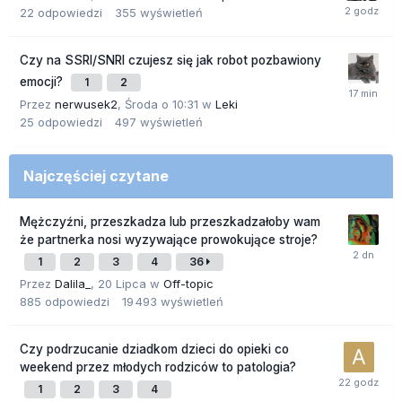
22
odpowiedzi
355
wyświetleń
Czy na SSRI/SNRI czujesz się jak robot pozbawiony
emocji?
1
2
Przez
nerwusek2
,
Środa o 10:31
w
Leki
25
odpowiedzi
497
wyświetleń
Najczęściej czytane
Mężczyźni, przeszkadza lub przeszkadzałoby wam
że partnerka nosi wyzywające prowokujące stroje?
1
2
3
4
36
Przez
Dalila_
,
20 Lipca
w
Off-topic
885
odpowiedzi
19 493
wyświetleń
Czy podrzucanie dziadkom dzieci do opieki co
weekend przez młodych rodziców to patologia?
1
2
3
4