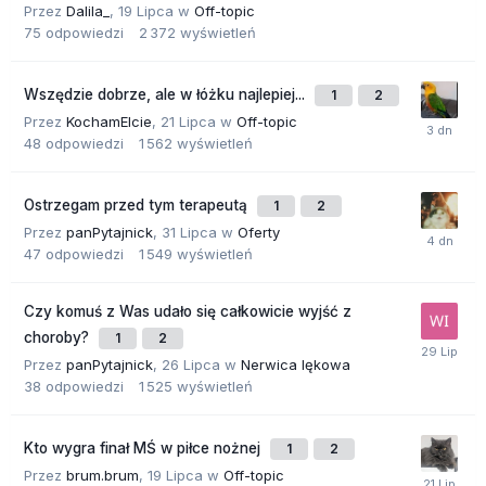
Przez
Dalila_
,
19 Lipca
w
Off-topic
75
odpowiedzi
2 372
wyświetleń
Wszędzie dobrze, ale w łóżku najlepiej...
1
2
Przez
KochamElcie
,
21 Lipca
w
Off-topic
48
odpowiedzi
1 562
wyświetleń
Ostrzegam przed tym terapeutą
1
2
Przez
panPytajnick
,
31 Lipca
w
Oferty
47
odpowiedzi
1 549
wyświetleń
Czy komuś z Was udało się całkowicie wyjść z
choroby?
1
2
Przez
panPytajnick
,
26 Lipca
w
Nerwica lękowa
38
odpowiedzi
1 525
wyświetleń
Kto wygra finał MŚ w piłce nożnej
1
2
Przez
brum.brum
,
19 Lipca
w
Off-topic