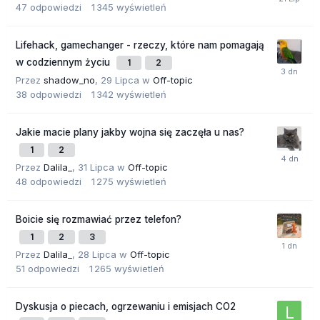
47
odpowiedzi
1 345
wyświetleń
Lifehack, gamechanger - rzeczy, które nam pomagają
w codziennym życiu
1
2
Przez
shadow_no
,
29 Lipca
w
Off-topic
38
odpowiedzi
1 342
wyświetleń
Jakie macie plany jakby wojna się zaczęła u nas?
1
2
Przez
Dalila_
,
31 Lipca
w
Off-topic
48
odpowiedzi
1 275
wyświetleń
Boicie się rozmawiać przez telefon?
1
2
3
Przez
Dalila_
,
28 Lipca
w
Off-topic
51
odpowiedzi
1 265
wyświetleń
Dyskusja o piecach, ogrzewaniu i emisjach CO2