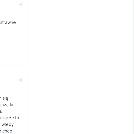
 strawne
n się
początku
ś
 się że to
o wtedy
e chce