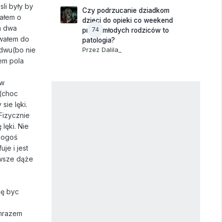
li były by
Czy podrzucanie dziadkom
iałem o
dzieci do opieki co weekend
m dwa
74
przez młodych rodziców to
awałem do
patologia?
Przez
Dalila_
ydwu(bo nie
em pola
 w
e(choc
sie lęki.
 Fizycznie
lęki. Nie
 kogoś
je i jest
awsze dąże
gę byc
ymrazem