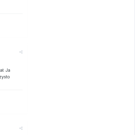
ł. Ja
zysto