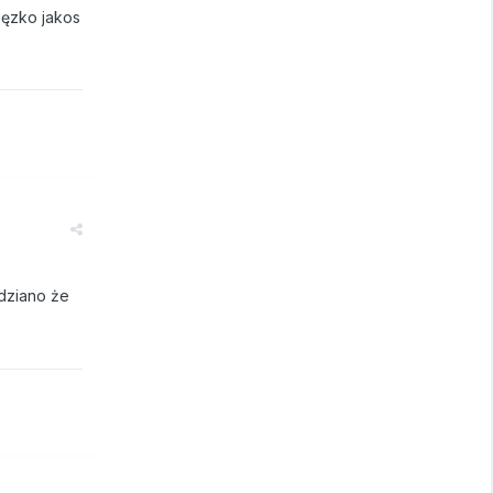
ięzko jakos
dziano że