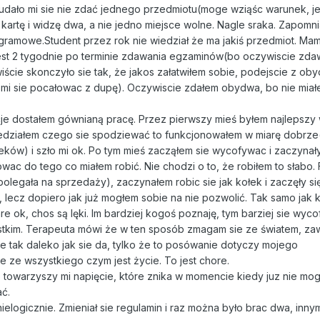
, udało mi sie nie zdać jednego przedmiotu(moge wziąśc warunek, jes
a kartę i widzę dwa, a nie jedno miejsce wolne. Nagle sraka. Zapomn
gramowe.Student przez rok nie wiedział że ma jakiś przedmiot. Ma
jest 2 tygodnie po terminie zdawania egzaminów(bo oczywiscie zd
ie skonczyło sie tak, że jakos załatwiłem sobie, podejscie z ob
 mi sie pocałowac z dupę). Oczywiscie zdałem obydwa, bo nie miał
je dostałem gównianą pracę. Przez pierwszy mieś byłem najlepszy
iedziałem czego sie spodziewać to funkcjonowałem w miarę dobrz
leków) i szło mi ok. Po tym mieś zacząłem sie wycofywac i zaczynały 
owac do tego co miałem robić. Nie chodzi o to, że robiłem to słabo.
legała na sprzedaży), zaczynałem robic sie jak kołek i zaczęły się 
 lecz dopiero jak już mogłem sobie na nie pozwolić. Tak samo jak
e ok, chos są lęki. Im bardziej kogoś poznaję, tym barziej sie wycofu
ystkim. Terapeuta mówi że w ten sposób zmagam sie ze światem, z
 tak daleko jak sie da, tylko że to posówanie dotyczy mojego
ze wszystkiego czym jest życie. To jest chore.
le towarzyszy mi napięcie, które znika w momencie kiedy juz nie mo
ć.
nielogicznie. Zmieniał sie regulamin i raz można było brac dwa, inn