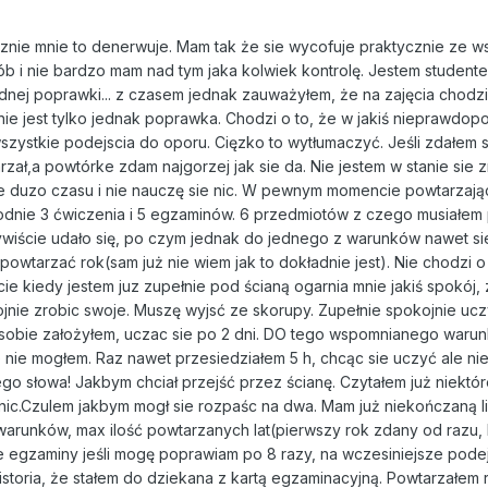
asznie mnie to denerwuje. Mam tak że sie wycofuje praktycznie ze w
b i nie bardzo mam nad tym jaka kolwiek kontrolę. Jestem student
dnej poprawki... z czasem jednak zauważyłem, że na zajęcia chodzi
znie jest tylko jednak poprawka. Chodzi o to, że w jakiś nieprawdo
ystkie podejscia do oporu. Cięzko to wytłumaczyć. Jeśli zdałem s
ał,a powtórke zdam najgorzej jak sie da. Nie jestem w stanie sie 
e duzo czasu i nie nauczę sie nic. W pewnym momencie powtarzają
odnie 3 ćwiczenia i 5 egzaminów. 6 przedmiotów z czego musiałem
wiście udało się, po czym jednak do jednego z warunków nawet si
owtarzać rok(sam już nie wiem jak to dokładnie jest). Nie chodzi o
e kiedy jestem juz zupełnie pod ścianą ogarnia mnie jakiś spokój, 
ojnie zrobic swoje. Muszę wyjsć ze skorupy. Zupełnie spokojnie ucz
 sobie założyłem, uczac sie po 2 dni. DO tego wspomnianego waru
e nie mogłem. Raz nawet przesiedziałem 5 h, chcąc sie uczyć ale ni
go słowa! Jakbym chciał przejść przez ścianę. Czytałem już niektó
e nic.Czulem jakbym mogł sie rozpaśc na dwa. Mam już niekończaną l
 warunków, max ilość powtarzanych lat(pierwszy rok zdany od razu,
re egzaminy jeśli mogę poprawiam po 8 razy, na wczesiniejsze pode
historia, że stałem do dziekana z kartą egzaminacyjną. Powtarzałem r