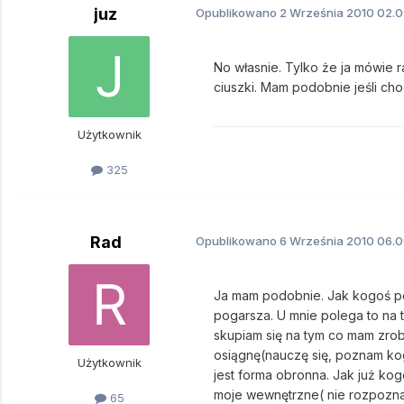
juz
Opublikowano
2 Września 2010
02.0
No własnie. Tylko że ja mówie r
ciuszki. Mam podobnie jeśli ch
Użytkownik
325
Rad
Opublikowano
6 Września 2010
06.0
Ja mam podobnie. Jak kogoś pozn
pogarsza. U mnie polega to na 
skupiam się na tym co mam zrobi
osiągnę(nauczę się, poznam kogoś
Użytkownik
jest forma obronna. Jak już ko
moje wewnętrzne( nie rozpoznan
65