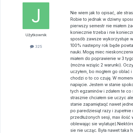
Nie wiem jak to opisać, ale str
Robie to jednak w dziwny sposó
pierwszy semestr nie miałem ża
koniecznie trzeba i nie koniec
Użytkownik
sposób zawsze wykorzystuje wsz
100% nastepny rok będe powtarz
325
nauki. Mogę miec nieskonczeni
miałem do poprawienie w 3 tyg
(można wziąśc 2 warunki). Oczy
uczyłem, bo mogłem go oblać i p
chodzi o to co czuję. W momenci
napięcie. Jestem w stanie spok
tych egzaminów i zdałem te co
strasznie chciałem sie uczyc al
stanie zapamiętaqć nawet jedne
po paredziesiąt razy i zupełni
przedłużonych sesji, max ilość
oblewając sie wylatuje).Niektó
sie nie ucząc. Była nawet taka 