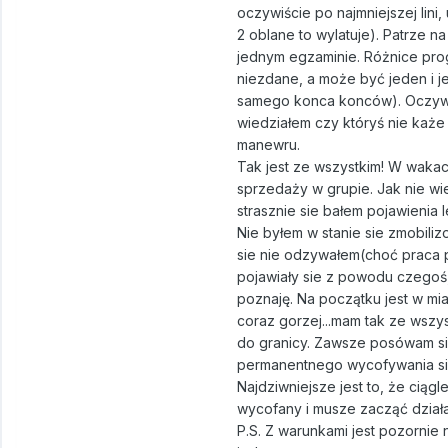
oczywiście po najmniejszej lini
2 oblane to wylatuje). Patrze n
jednym egzaminie. Różnice pro
niezdane, a może być jeden i 
samego konca konców). Oczywiśc
wiedziałem czy któryś nie każe
manewru.
Tak jest ze wszystkim! W wakac
sprzedaży w grupie. Jak nie w
strasznie sie bałem pojawienia 
Nie byłem w stanie sie zmobiliz
sie nie odzywałem(choć praca po
pojawiały sie z powodu czegoś,
poznaję. Na początku jest w miar
coraz gorzej...mam tak ze wsz
do granicy. Zawsze posówam sie
permanentnego wycofywania sie 
Najdziwniejsze jest to, że ciąg
wycofany i musze zacząć działa
P.S. Z warunkami jest pozornie 