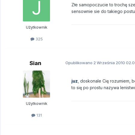
Złe samopoczucie to trochę szer
sensownie sie do takiego post
Użytkownik
325
Sian
Opublikowano
2 Września 2010
02.0
juz
, doskonale Cię rozumiem, b
to się po prostu nazywa lenistw
Użytkownik
131