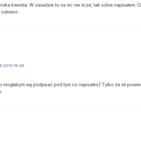
oka kwestia. W zasadzie to na nic nie licze, tak sobie napisałem. C
u odniesc
9.2010 19:49
o mogłabym się podpisać pod tym co napisałeś:| Tylko że mi powie
o