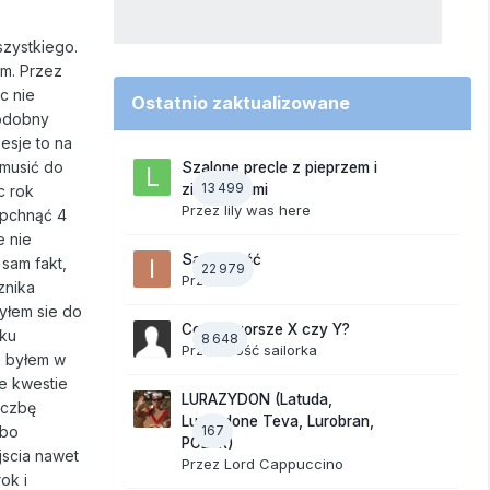
szystkiego.
em. Przez
c nie
Ostatnio zaktualizowane
podobny
esje to na
zmusić do
Szalone precle z pieprzem i
13 499
ziemniakami
c rok
Przez
lily was here
 pchnąć 4
e nie
Samotność
 sam fakt,
22 979
Przez
ixi
znika
yłem sie do
Co jest gorsze X czy Y?
nku
8 648
Przez Gość sailorka
e byłem w
re kwestie
LURAZYDON (Latuda,
iczbę
Lurasidone Teva, Lurobran,
 bo
167
POLUR)
jscia nawet
Przez
Lord Cappuccino
ok i