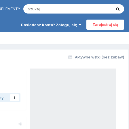
 SUPLEMENTY
Zarejestruj się
Posiadasz konto? Zaloguj się
Aktywne wątki (bez zabaw)
cy
1