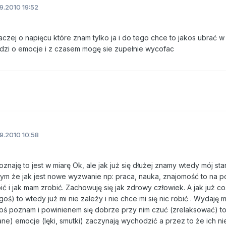
9.2010 19:52
aczej o napięcu które znam tylko ja i do tego chce to jakos ubrać w
odzi o emocje i z czasem mogę sie zupełnie wycofac
9.2010 10:58
aję to jest w miarę Ok, ale jak już się dłużej znamy wtedy mój sta
tym że jak jest nowe wyzwanie np: praca, nauka, znajomość to na 
ć i jak mam zrobić. Zachowuję się jak zdrowy człowiek. A jak już co
) to wtedy już mi nie zależy i nie chce mi się nic robić . Wydaję mi
goś poznam i powinienem się dobrze przy nim czuć (zrelaksować) t
e) emocje (lęki, smutki) zaczynają wychodzić a przez to że ich ni