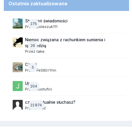
Ostatnio zaktualizowane
Strumień świadomości
275
Przez
poleszuk111
Niemoc związana z rachunkiem sumienia i
26
spowiedzią
Przez
take
Cześć
5
Przez
FeStErrYnn
Upały
204
Przez
Justufici
czego aktualnie słuchasz?
22 874
Przez Gość