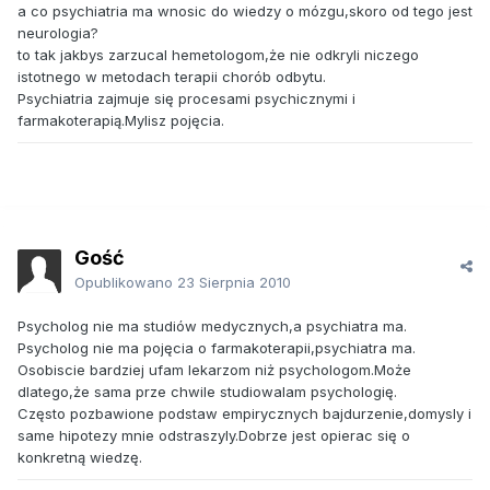
a co psychiatria ma wnosic do wiedzy o mózgu,skoro od tego jest
neurologia?
to tak jakbys zarzucal hemetologom,że nie odkryli niczego
istotnego w metodach terapii chorób odbytu.
Psychiatria zajmuje się procesami psychicznymi i
farmakoterapią.Mylisz pojęcia.
Gość
Opublikowano
23 Sierpnia 2010
Psycholog nie ma studiów medycznych,a psychiatra ma.
Psycholog nie ma pojęcia o farmakoterapii,psychiatra ma.
Osobiscie bardziej ufam lekarzom niż psychologom.Może
dlatego,że sama prze chwile studiowalam psychologię.
Często pozbawione podstaw empirycznych bajdurzenie,domysly i
same hipotezy mnie odstraszyly.Dobrze jest opierac się o
konkretną wiedzę.