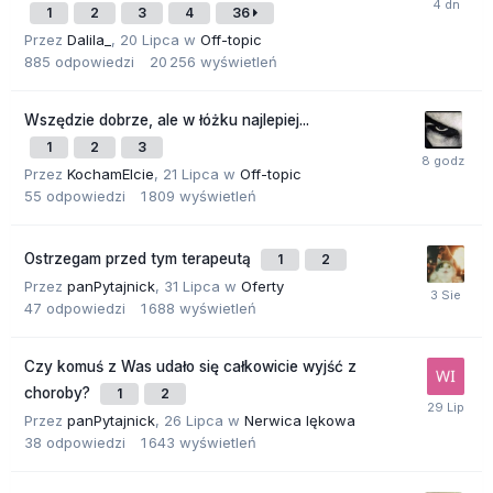
1
2
3
4
36
Przez
Dalila_
,
20 Lipca
w
Off-topic
885
odpowiedzi
20 256
wyświetleń
Wszędzie dobrze, ale w łóżku najlepiej...
1
2
3
Przez
KochamElcie
,
21 Lipca
w
Off-topic
55
odpowiedzi
1 809
wyświetleń
Ostrzegam przed tym terapeutą
1
2
Przez
panPytajnick
,
31 Lipca
w
Oferty
47
odpowiedzi
1 688
wyświetleń
Czy komuś z Was udało się całkowicie wyjść z
choroby?
1
2
Przez
panPytajnick
,
26 Lipca
w
Nerwica lękowa
38
odpowiedzi
1 643
wyświetleń