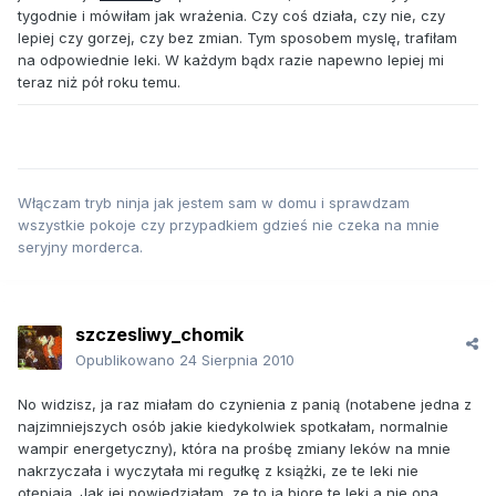
tygodnie i mówiłam jak wrażenia. Czy coś działa, czy nie, czy
lepiej czy gorzej, czy bez zmian. Tym sposobem myslę, trafiłam
na odpowiednie leki. W każdym bądx razie napewno lepiej mi
teraz niż pół roku temu.
Włączam tryb ninja jak jestem sam w domu i sprawdzam
wszystkie pokoje czy przypadkiem gdzieś nie czeka na mnie
seryjny morderca.
szczesliwy_chomik
Opublikowano
24 Sierpnia 2010
No widzisz, ja raz miałam do czynienia z panią (notabene jedna z
najzimniejszych osób jakie kiedykolwiek spotkałam, normalnie
wampir energetyczny), która na prośbę zmiany leków na mnie
nakrzyczała i wyczytała mi regułkę z książki, ze te leki nie
otępiają. Jak jej powiedziałam, ze to ja biore te leki a nie ona,