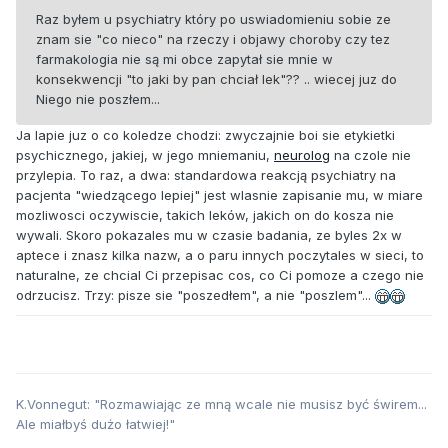
Raz byłem u psychiatry który po uswiadomieniu sobie ze
znam sie "co nieco" na rzeczy i objawy choroby czy tez
farmakologia nie są mi obce zapytał sie mnie w
konsekwencji "to jaki by pan chciał lek"?? .. wiecej juz do
Niego nie poszłem...
Ja lapie juz o co koledze chodzi: zwyczajnie boi sie etykietki
psychicznego, jakiej, w jego mniemaniu,
neurolog
na czole nie
przylepia. To raz, a dwa: standardowa reakcją psychiatry na
pacjenta "wiedzącego lepiej" jest wlasnie zapisanie mu, w miare
mozliwosci oczywiscie, takich leków, jakich on do kosza nie
wywali. Skoro pokazales mu w czasie badania, ze byles 2x w
aptece i znasz kilka nazw, a o paru innych poczytales w sieci, to
naturalne, ze chcial Ci przepisac cos, co Ci pomoze a czego nie
odrzucisz. Trzy: pisze sie "poszedłem", a nie "poszlem"...
K.Vonnegut: "Rozmawiając ze mną wcale nie musisz być świrem...
Ale miałbyś dużo łatwiej!"