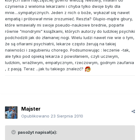
których sami najczęściej gówno wiedzą. Niestety, miałam do
czynienia z wieloma lekarzami i chyba tylko dwoje było dla
mnie....sympatycznych. Jeden z nich o boże, wykazał się nawet
empatią i próbował mnie zrozumieć. Reszta? Glupio-mądre gbury,
które wmawiały mi swoje pseudo-naukowe brednie, poparte
równie "mondrymi" książkami, których autorzy do ludzkiej psychiki
podchodzili jak do złamanej nogi. Wielu ludzi nawet nie wie o tym,
że są ofiarami psychiatrii, lekarze często żerują na takiej
naiwności i zagubieniu chorego. Podsumowując : leczenie -tak,
ale tylko pod opieką lekarza z powołaniem, czyli ucziwym,
ludzkim, wrażliwym, empatycznym, rzeczowym, godnym zaufania
, z pasją. Teraz ...jak tu takiego znalezć?
Majster
Opublikowano
23 Sierpnia 2010
pasożyt napisał(a):