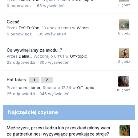
0
odpowiedzi
68
wyświetleń
Cześć
Przez
FeStErrYnn
,
13 godzin temu
w
Witam
5
odpowiedzi
135
wyświetleń
Co wywinęliśmy za młodu...?
Przez
Dalila_
,
Wczoraj o 04:01
w
Off-topic
22
odpowiedzi
305
wyświetleń
Hot takes
1
2
Przez
conditioner
,
Sobota o 17:34
w
Off-topic
25
odpowiedzi
346
wyświetleń
Najczęściej czytane
Mężczyźni, przeszkadza lub przeszkadzałoby wam
że partnerka nosi wyzywające prowokujące stroje?