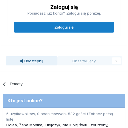
Zaloguj się
Posiadasz już konto? Zaloguj się poniżej.
Zaloguj się
Udostępnij
Obserwujący
0
Tematy
Kto jest online?
6 użytkowników, 0 anonimowych, 532 gości
(Zobacz pełną
listę)
Elciaa
Żaba Monika
Tibijczyk
Nie lubię świtu
zburzony