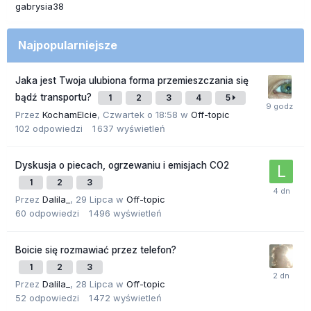
gabrysia38
Najpopularniejsze
Jaka jest Twoja ulubiona forma przemieszczania się
bądź transportu?
1
2
3
4
5
Przez
KochamElcie
,
Czwartek o 18:58
w
Off-topic
102
odpowiedzi
1 637
wyświetleń
Dyskusja o piecach, ogrzewaniu i emisjach CO2
1
2
3
Przez
Dalila_
,
29 Lipca
w
Off-topic
60
odpowiedzi
1 496
wyświetleń
Boicie się rozmawiać przez telefon?
1
2
3
Przez
Dalila_
,
28 Lipca
w
Off-topic
52
odpowiedzi
1 472
wyświetleń