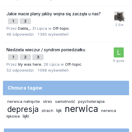
Jakie macie plany jakby wojna się zaczęła u nas?
1
2
Przez
Dalila_
,
31 Lipca
w
Off-topic
48
odpowiedzi
1 390
wyświetleń
Niedziela wieczur / syndrom poniedziałku
1
2
3
Przez
lily was here
,
26 Lipca
w
Off-topic
52
odpowiedzi
1 098
wyświetleń
Chmura tagów
nerwica natręctw
stres
samotność
psychoterapia
nerwica
depresja
lęk
strach
nerwica
lęki
lękowa