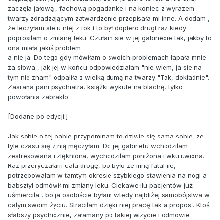
zaczęła jałową , fachową pogadanke i na koniec z wyrazem
twarzy zdradzającym zatwardzenie przepisała mi inne. A dodam ,
że leczyłam sie u niej z rok i to był dopiero drugi raz kiedy
poprosiłam o zmianę leku. Czułam sie w jej gabinecie tak, jakby to
ona miała jakiś problem
a nie ja. Do tego gdy mówiłam o swoich problemach łapała mnie
za słowa , jak jej w końcu odpowiedziałam "nie wiem, ja sie na
tym nie znam" odpaliła z wielką dumą na twarzy "Tak, dokładnie".
Zasrana pani psychiatra, książki wykute na blachę, tylko
powołania zabrakło.
[Dodane po edycji:]
Jak sobie o tej babie przypominam to dziwie się sama sobie, ze
tyle czasu się z nią męczyłam. Do jej gabinetu wchodziłam
zestresowana i zlękniona, wychodziłam poniżona i wku.r.wiona.
Raz przeryczałam cała drogę, bo było ze mną fatalnie,
potrzebowałam w tamtym okresie szybkiego stawienia na nogi a
babsztyl odmówił mi zmiany leku. Ciekawe ilu pacjentów już
uśmierciła , bo ja osobiście byłam wtedy najbliżej samobójstwa w
całym swoim życiu. Straciłam dzięki niej pracę tak a propos . Ktoś
słabszy psychicznie, załamany po takiej wizycie i odmowie