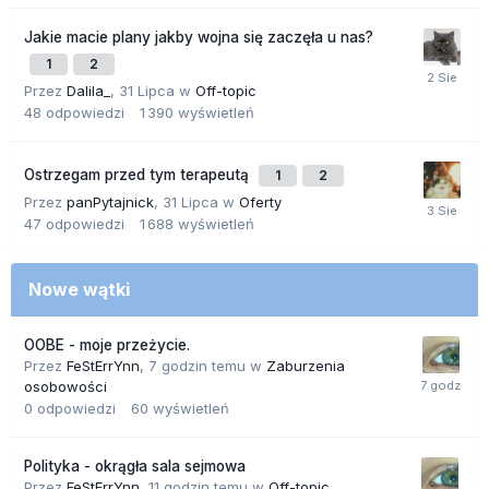
Jakie macie plany jakby wojna się zaczęła u nas?
1
2
Przez
Dalila_
,
31 Lipca
w
Off-topic
48
odpowiedzi
1 390
wyświetleń
Ostrzegam przed tym terapeutą
1
2
Przez
panPytajnick
,
31 Lipca
w
Oferty
47
odpowiedzi
1 688
wyświetleń
Nowe wątki
OOBE - moje przeżycie.
Przez
FeStErrYnn
,
7 godzin temu
w
Zaburzenia
osobowości
0
odpowiedzi
60
wyświetleń
Polityka - okrągła sala sejmowa
Przez
FeStErrYnn
,
11 godzin temu
w
Off-topic