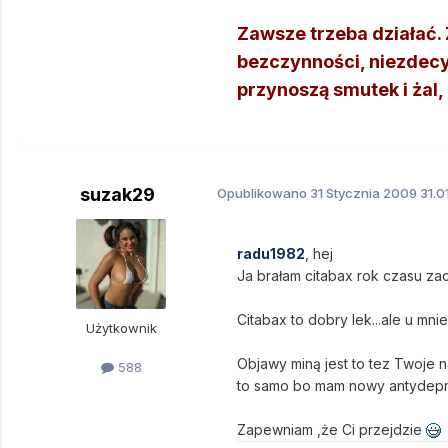
Zawsze trzeba działać. Ź
bezczynności, niezdecy
przynoszą smutek i żal, n
suzak29
Opublikowano
31 Stycznia 2009
31.0
radu1982
, hej
Ja brałam citabax rok czasu za
Citabax to dobry lek...ale u mni
Użytkownik
Objawy miną jest to tez Twoje n
588
to samo bo mam nowy antydepr
Zapewniam ,że Ci przejdzie