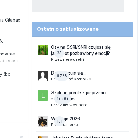
ia Citabax
Ostatnio zaktualizowane
o
y,
Czy na SSRI/SNRI czujesz się
33
jak robot pozbawiony emocji?
znow sie
Przez
nerwusek2
abienie i
Dzisiaj czuje się...
ly (bo
6 728
Przez Gość katrin123
Szalone precle z pieprzem i
13 788
ziemniakami
Przez
lily was here
Wakacje 2026
101
Przez
sailorka