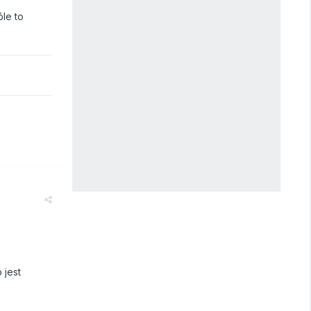
óle to
 jest