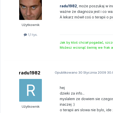
radu1982
, może poszukaj w ind
ważne że diagnoza jest i co wa
A lekarz mówił coś o terapii o
Użytkownik
1,1 tys.
Jak by ktoś chciał pogadać, szcz
Możesz wcisnąć świnię we frak a
radu1982
Opublikowano
30 Stycznia 2009
30.
hej
dzieki za info...
myslalem ze dowiem sie czegos z
inaczej :)
Użytkownik
o terapii ani slowa nie bylo, id