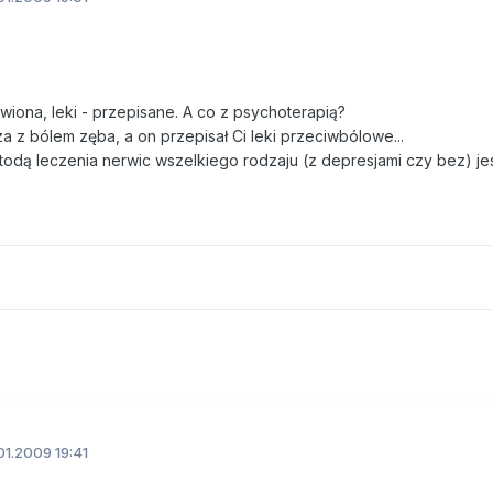
awiona, leki - przepisane. A co z psychoterapią?
a z bólem zęba, a on przepisał Ci leki przeciwbólowe...
todą leczenia nerwic wszelkiego rodzaju (z depresjami czy bez) je
1.2009 19:41