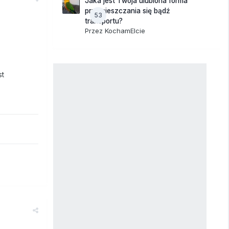
Jaka jest Twoja ulubiona forma
przemieszczania się bądź
53
transportu?
Przez
KochamElcie
st