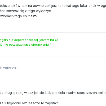
eksie leków, tam na pewno coś jest na temat tego leku, a tak w og
żne możesz się z tego wyleczyć.
 powodach tego co masz?
ególnie o depersonalizacji jestem na GG
le nie powstrzymasz chrumkania :)
01.2009 20:50
 drugiej reki, wiesz jak sie ludzie dziela swoimi spostrzezeniami to
e za 3 tygodnie raz jeszcze to zapytam...