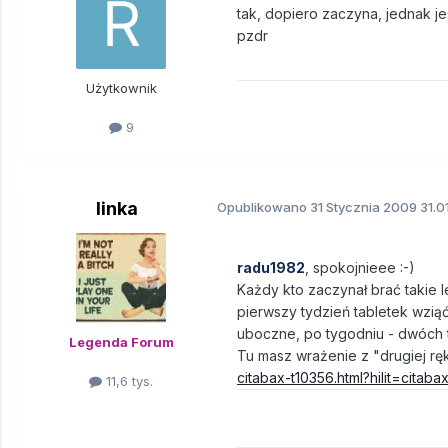
tak, dopiero zaczyna, jednak 
pzdr
Użytkownik
9
linka
Opublikowano
31 Stycznia 2009
31.0
radu1982
, spokojnieee :-)
Każdy kto zaczynał brać takie l
pierwszy tydzień tabletek wziąć
uboczne, po tygodniu - dwóch te
Legenda Forum
Tu masz wrażenie z "drugiej ręk
citabax-t10356.html?hilit=citaba
11,6 tys.