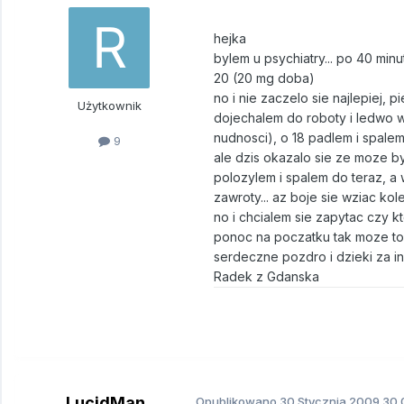
hejka
bylem u psychiatry... po 40 mi
20 (20 mg doba)
no i nie zaczelo sie najlepiej,
Użytkownik
dojechalem do roboty i ledwo w
nudnosci), o 18 padlem i spalem
9
ale dzis okazalo sie ze moze by
polozylem i spalem do teraz, a w
zawroty... az boje sie wziac kol
no i chcialem sie zapytac czy k
ponoc na poczatku tak moze to 
serdeczne pozdro i dzieki za i
Radek z Gdanska
LucidMan
Opublikowano
30 Stycznia 2009
30.0