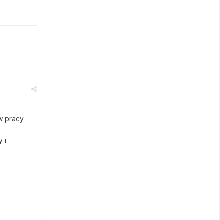
w pracy
y i