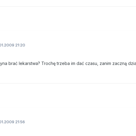
01.2009 21:20
zyna brać lekarstwa? Trochę trzeba im dać czasu, zanim zaczną dzia
01.2009 21:56