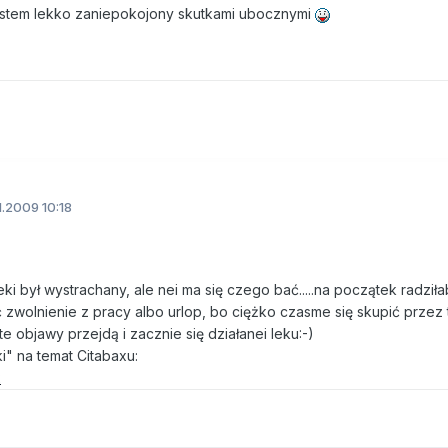
jestem lekko zaniepokojony skutkami ubocznymi
1.2009 10:18
eki był wystrachany, ale nei ma się czego bać.....na początek radził
 zwolnienie z pracy albo urlop, bo ciężko czasme się skupić przez 
 objawy przejdą i zacznie się działanei leku:-)
i" na temat Citabaxu:
x