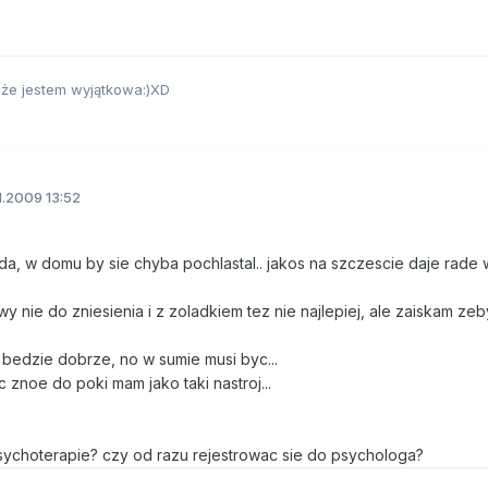
,że jestem wyjątkowa:)XD
1.2009 13:52
da, w domu by sie chyba pochlastal.. jakos na szczescie daje rade 
owy nie do zniesienia i z zoladkiem tez nie najlepiej, ale zaiskam zeb
 bedzie dobrze, no w sumie musi byc...
c znoe do poki mam jako taki nastroj...
 psychoterapie? czy od razu rejestrowac sie do psychologa?