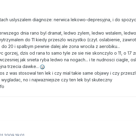
nutach uslyszalem diagnoze: nerwica lekowo-depresyjna, i do spozyc
 pierwszego dnia rano byl dramat, ledwo zylem, ledwo wstalem, ledw
ytrzymalem do 11 kiedy przeszlo wszystko (czyt. oslabienie, zawrot
 do 20 i spalbym pewnie dalej ale zona wrocila z aerobiku...
c gorzej, dzis od rana to samo tyle ze sie nie skonczylo o 11, o 17 
czesniej jak snieta ryba ledwo na nogach... i te nudnosci ciagle, osl
ejna trzecia dawke...
tos z was stosowal ten lek i czy mial takie same objawy i czy przesz
wygladac, no i najwazniejsze czy ten lek byl skuteczny
nfo
1.2009 19:01