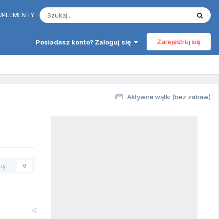
 SUPLEMENTY
Zarejestruj się
Posiadasz konto? Zaloguj się
Aktywne wątki (bez zabaw)
cy
0