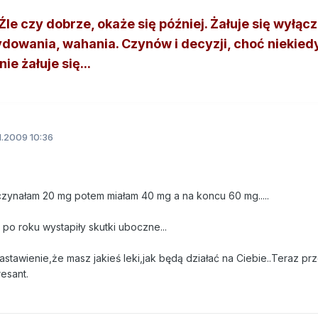
le czy dobrze, okaże się później. Żałuje się wyłącz
dowania, wahania. Czynów i decyzji, choć niekied
ie żałuje się...
1.2009 10:36
czynałam 20 mg potem miałam 40 mg a na koncu 60 mg.....
e po roku wystapiły skutki uboczne...
astawienie,że masz jakieś leki,jak będą działać na Ciebie..Teraz p
esant.