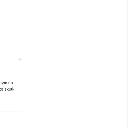
abym na
te skutki