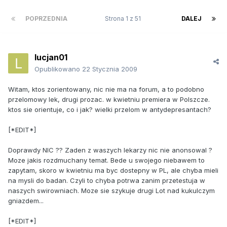
POPRZEDNIA
Strona 1 z 51
DALEJ
lucjan01
Opublikowano
22 Stycznia 2009
Witam, ktos zorientowany, nic nie ma na forum, a to podobno
przelomowy lek, drugi prozac. w kwietniu premiera w Polszcze.
ktos sie orientuje, co i jak? wielki przelom w antydepresantach?
[*EDIT*]
Doprawdy NIC ?? Zaden z waszych lekarzy nic nie anonsowal ?
Moze jakis rozdmuchany temat. Bede u swojego niebawem to
zapytam, skoro w kwietniu ma byc dostepny w PL, ale chyba mieli
na mysli do badan. Czyli to chyba potrwa zanim przetestuja w
naszych swirowniach. Moze sie szykuje drugi Lot nad kukulczym
gniazdem...
[*EDIT*]