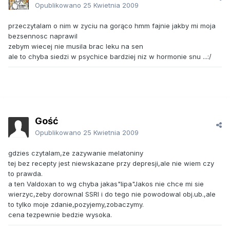
Opublikowano
25 Kwietnia 2009
przeczytalam o nim w zyciu na gorąco hmm fajnie jakby mi moja
bezsennosc naprawil
zebym wiecej nie musila brac leku na sen
ale to chyba siedzi w psychice bardziej niz w hormonie snu ...:/
Gość
Opublikowano
25 Kwietnia 2009
gdzies czytalam,ze zazywanie melatoniny
tej bez recepty jest niewskazane przy depresji,ale nie wiem czy
to prawda.
a ten Valdoxan to wg chyba jakas"lipa"Jakos nie chce mi sie
wierzyc,zeby dorownal SSRI i do tego nie powodowal obj.ub.,ale
to tylko moje zdanie,pozyjemy,zobaczymy.
cena tezpewnie bedzie wysoka.