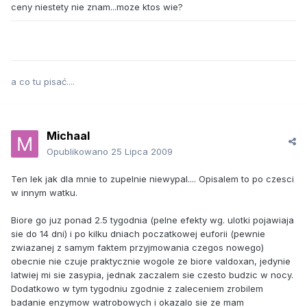
ceny niestety nie znam...moze ktos wie?
a co tu pisać....
Michaal
Opublikowano
25 Lipca 2009
Ten lek jak dla mnie to zupelnie niewypal.... Opisalem to po czesci
w innym watku.
Biore go juz ponad 2.5 tygodnia (pelne efekty wg. ulotki pojawiaja
sie do 14 dni) i po kilku dniach poczatkowej euforii (pewnie
zwiazanej z samym faktem przyjmowania czegos nowego)
obecnie nie czuje praktycznie wogole ze biore valdoxan, jedynie
latwiej mi sie zasypia, jednak zaczalem sie czesto budzic w nocy.
Dodatkowo w tym tygodniu zgodnie z zaleceniem zrobilem
badanie enzymow watrobowych i okazalo sie ze mam