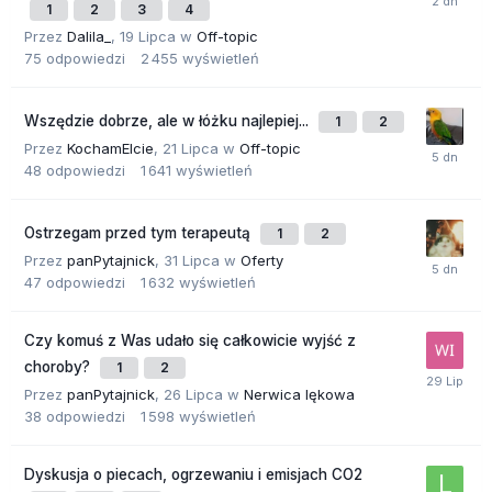
1
2
3
4
Przez
Dalila_
,
19 Lipca
w
Off-topic
75
odpowiedzi
2 455
wyświetleń
Wszędzie dobrze, ale w łóżku najlepiej...
1
2
Przez
KochamElcie
,
21 Lipca
w
Off-topic
48
odpowiedzi
1 641
wyświetleń
Ostrzegam przed tym terapeutą
1
2
Przez
panPytajnick
,
31 Lipca
w
Oferty
47
odpowiedzi
1 632
wyświetleń
Czy komuś z Was udało się całkowicie wyjść z
choroby?
1
2
Przez
panPytajnick
,
26 Lipca
w
Nerwica lękowa
38
odpowiedzi
1 598
wyświetleń
Dyskusja o piecach, ogrzewaniu i emisjach CO2