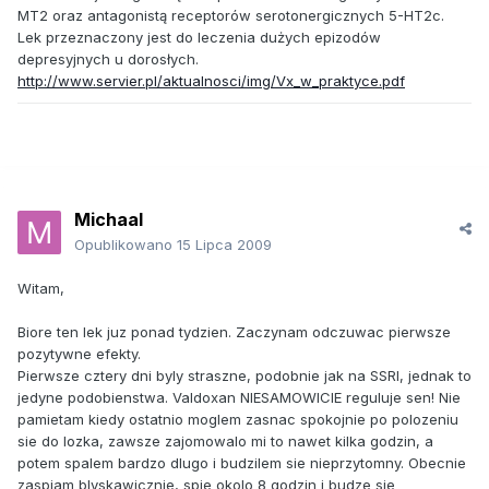
MT2 oraz antagonistą receptorów serotonergicznych 5-HT2c.
Lek przeznaczony jest do leczenia dużych epizodów
depresyjnych u dorosłych.
http://www.servier.pl/aktualnosci/img/Vx_w_praktyce.pdf
Michaal
Opublikowano
15 Lipca 2009
Witam,
Biore ten lek juz ponad tydzien. Zaczynam odczuwac pierwsze
pozytywne efekty.
Pierwsze cztery dni byly straszne, podobnie jak na SSRI, jednak to
jedyne podobienstwa. Valdoxan NIESAMOWICIE reguluje sen! Nie
pamietam kiedy ostatnio moglem zasnac spokojnie po polozeniu
sie do lozka, zawsze zajomowalo mi to nawet kilka godzin, a
potem spalem bardzo dlugo i budzilem sie nieprzytomny. Obecnie
zaspiam blyskawicznie, spie okolo 8 godzin i budze sie