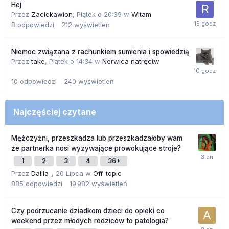
Hej
Przez
Zaciekawion
,
Piątek o 20:39
w
Witam
8
odpowiedzi
212
wyświetleń
Niemoc związana z rachunkiem sumienia i spowiedzią
Przez
take
,
Piątek o 14:34
w
Nerwica natręctw
10
odpowiedzi
240
wyświetleń
Najczęściej czytane
Mężczyźni, przeszkadza lub przeszkadzałoby wam
że partnerka nosi wyzywające prowokujące stroje?
1
2
3
4
36
Przez
Dalila_
,
20 Lipca
w
Off-topic
885
odpowiedzi
19 982
wyświetleń
Czy podrzucanie dziadkom dzieci do opieki co
weekend przez młodych rodziców to patologia?