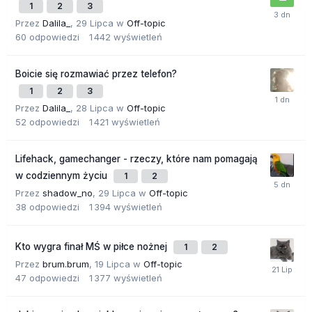
1
2
3
Przez
Dalila_
,
29 Lipca
w
Off-topic
60
odpowiedzi
1 442
wyświetleń
Boicie się rozmawiać przez telefon?
1
2
3
Przez
Dalila_
,
28 Lipca
w
Off-topic
52
odpowiedzi
1 421
wyświetleń
Lifehack, gamechanger - rzeczy, które nam pomagają
w codziennym życiu
1
2
Przez
shadow_no
,
29 Lipca
w
Off-topic
38
odpowiedzi
1 394
wyświetleń
Kto wygra finał MŚ w piłce nożnej
1
2
Przez
brum.brum
,
19 Lipca
w
Off-topic
47
odpowiedzi
1 377
wyświetleń