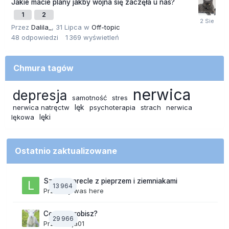
Jakie macie plany jakby wojna się zaczęła u nas?
1
2
Przez
Dalila_
,
31 Lipca
w
Off-topic
48
odpowiedzi
1 369
wyświetleń
Chmura tagów
nerwica
depresja
samotność
stres
lęk
nerwica natręctw
psychoterapia
strach
nerwica
lęki
lękowa
Ostatnio zaktualizowane
Szalone precle z pieprzem i ziemniakami
13 964
Przez
lily was here
Co teraz robisz?
29 966
Przez
Anja01