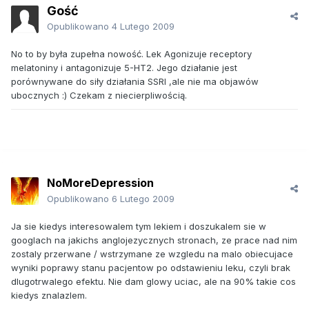
Gość
Opublikowano
4 Lutego 2009
No to by była zupełna nowość. Lek Agonizuje receptory
melatoniny i antagonizuje 5-HT2. Jego działanie jest
porównywane do siły działania SSRI ,ale nie ma objawów
ubocznych :) Czekam z niecierpliwością.
NoMoreDepression
Opublikowano
6 Lutego 2009
Ja sie kiedys interesowalem tym lekiem i doszukalem sie w
googlach na jakichs anglojezycznych stronach, ze prace nad nim
zostaly przerwane / wstrzymane ze wzgledu na malo obiecujace
wyniki poprawy stanu pacjentow po odstawieniu leku, czyli brak
dlugotrwalego efektu. Nie dam glowy uciac, ale na 90% takie cos
kiedys znalazlem.