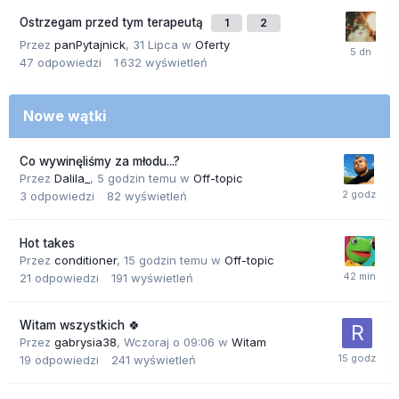
Ostrzegam przed tym terapeutą
1
2
Przez
panPytajnick
,
31 Lipca
w
Oferty
47
odpowiedzi
1 632
wyświetleń
Nowe wątki
Co wywinęliśmy za młodu...?
Przez
Dalila_
,
5 godzin temu
w
Off-topic
3
odpowiedzi
82
wyświetleń
Hot takes
Przez
conditioner
,
15 godzin temu
w
Off-topic
21
odpowiedzi
191
wyświetleń
Witam wszystkich 🍀
Przez
gabrysia38
,
Wczoraj o 09:06
w
Witam
19
odpowiedzi
241
wyświetleń