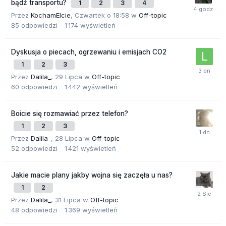
bądź transportu?
1
2
3
4
Przez
KochamElcie
,
Czwartek o 18:58
w
Off-topic
85
odpowiedzi
1 174
wyświetleń
Dyskusja o piecach, ogrzewaniu i emisjach CO2
1
2
3
Przez
Dalila_
,
29 Lipca
w
Off-topic
60
odpowiedzi
1 442
wyświetleń
Boicie się rozmawiać przez telefon?
1
2
3
Przez
Dalila_
,
28 Lipca
w
Off-topic
52
odpowiedzi
1 421
wyświetleń
Jakie macie plany jakby wojna się zaczęła u nas?
1
2
Przez
Dalila_
,
31 Lipca
w
Off-topic
48
odpowiedzi
1 369
wyświetleń