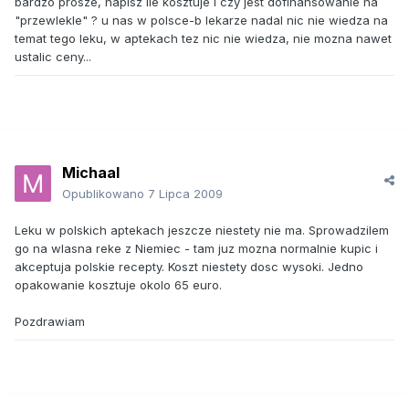
bardzo prosze, napisz ile kosztuje i czy jest dofinansowanie na
"przewlekle" ? u nas w polsce-b lekarze nadal nic nie wiedza na
temat tego leku, w aptekach tez nic nie wiedza, nie mozna nawet
ustalic ceny...
Michaal
Opublikowano
7 Lipca 2009
Leku w polskich aptekach jeszcze niestety nie ma. Sprowadzilem
go na wlasna reke z Niemiec - tam juz mozna normalnie kupic i
akceptuja polskie recepty. Koszt niestety dosc wysoki. Jedno
opakowanie kosztuje okolo 65 euro.
Pozdrawiam