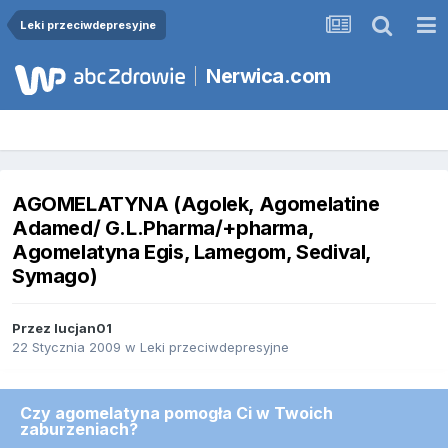
Leki przeciwdepresyjne
Nerwica.com
AGOMELATYNA (Agolek, Agomelatine
Adamed/ G.L.Pharma/+pharma,
Agomelatyna Egis, Lamegom, Sedival,
Symago)
Przez
lucjan01
22 Stycznia 2009
w
Leki przeciwdepresyjne
Czy agomelatyna pomogła Ci w Twoich
zaburzeniach?