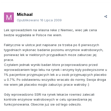
Michaal
Opublikowano
16 Lipca 2009
Lek sprowadzilem na wlasna reke z Niemiec, wiec jak cena
bedzie wygladala w Polsce nie wiem.
Faktycznie w ulotce jest napisane ze trzeba po 6 pierwszych
tygodniach wykonac badanie poziomu enzymow watrobowych,
poniewaz lek w niektorych przypadkach moze zaburzac jej
prace.
Czytalem jednak wyniki badan ktore przeprowadzano przed
wprowadzaniem tego leku na rynek i enzymy byly podwyzszone u
1% pacjentow przyjmujacych lek a u osob przyjmuajcych placebo
u 0.7%. Po odstawieniu wszystko wracalo do normy. Swoja droga
nie wiem jak placebo moglo zaburzyc prace watroby :)
Gdy wprowadzono SSRI na rynek lekarze rowniez zalecali
kontrole enzymow watrobowych w celu sprawdzenia jej
funkcjonowania. Obecnie juz sie od tego odeszlo.