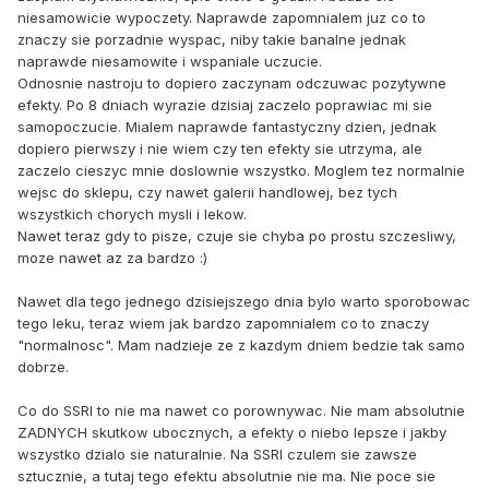
niesamowicie wypoczety. Naprawde zapomnialem juz co to
znaczy sie porzadnie wyspac, niby takie banalne jednak
naprawde niesamowite i wspaniale uczucie.
Odnosnie nastroju to dopiero zaczynam odczuwac pozytywne
efekty. Po 8 dniach wyrazie dzisiaj zaczelo poprawiac mi sie
samopoczucie. Mialem naprawde fantastyczny dzien, jednak
dopiero pierwszy i nie wiem czy ten efekty sie utrzyma, ale
zaczelo cieszyc mnie doslownie wszystko. Moglem tez normalnie
wejsc do sklepu, czy nawet galerii handlowej, bez tych
wszystkich chorych mysli i lekow.
Nawet teraz gdy to pisze, czuje sie chyba po prostu szczesliwy,
moze nawet az za bardzo :)
Nawet dla tego jednego dzisiejszego dnia bylo warto sporobowac
tego leku, teraz wiem jak bardzo zapomnialem co to znaczy
"normalnosc". Mam nadzieje ze z kazdym dniem bedzie tak samo
dobrze.
Co do SSRI to nie ma nawet co porownywac. Nie mam absolutnie
ZADNYCH skutkow ubocznych, a efekty o niebo lepsze i jakby
wszystko dzialo sie naturalnie. Na SSRI czulem sie zawsze
sztucznie, a tutaj tego efektu absolutnie nie ma. Nie poce sie