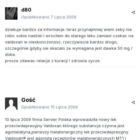
d80
Opublikowano
7 Lipca 2009
dziekuje bardzo za informacje. teraz przynajmniej wiem zeby nie
robic sobie nadziei i wrocilem do starego leku zamiast czekac na
valdoxan w nieskonczonosc. rzeczywiscie bardzo drogo,
szczegolnie gdyby sie okazalo ze wymagana jest dawka 50 mg /
dobe.
prosze zdawac relacje z kuracji ! zdrowia zycze.
Gość
Opublikowano
15 Lipca 2009
10 lipca 2009 firma Servier Polska wprowadziła nowy lek
przeciwdepresyjny Valdoxan którego substancja czynna jest
agomelatyna,pierwszy melatonergiczny lek przeciwdepresyjny.
Valdoxan® jest agonistą receptorów melatonergicznych MT1 i