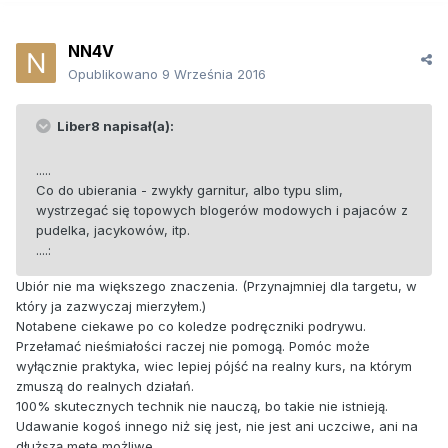
NN4V
Opublikowano
9 Września 2016
Liber8 napisał(a):
.....
Co do ubierania - zwykły garnitur, albo typu slim,
wystrzegać się topowych blogerów modowych i pajaców z
pudelka, jacykowów, itp.
....:
Ubiór nie ma większego znaczenia. (Przynajmniej dla targetu, w
który ja zazwyczaj mierzyłem.)
Notabene ciekawe po co koledze podręczniki podrywu.
Przełamać nieśmiałości raczej nie pomogą. Pomóc może
wyłącznie praktyka, wiec lepiej pójść na realny kurs, na którym
zmuszą do realnych działań.
100% skutecznych technik nie nauczą, bo takie nie istnieją.
Udawanie kogoś innego niż się jest, nie jest ani uczciwe, ani na
dłuższą metę możliwe.