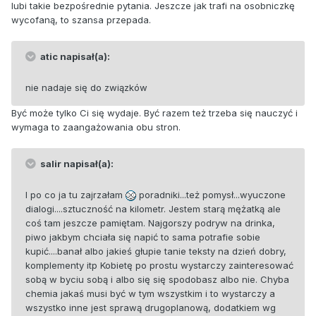
lubi takie bezpośrednie pytania. Jeszcze jak trafi na osobniczkę
wycofaną, to szansa przepada.
atic napisał(a):
nie nadaje się do związków
Być może tylko Ci się wydaje. Być razem też trzeba się nauczyć i
wymaga to zaangażowania obu stron.
salir napisał(a):
I po co ja tu zajrzałam
poradniki...też pomysł...wyuczone
dialogi....sztuczność na kilometr. Jestem starą mężatką ale
coś tam jeszcze pamiętam. Najgorszy podryw na drinka,
piwo jakbym chciała się napić to sama potrafie sobie
kupić....banał albo jakieś głupie tanie teksty na dzień dobry,
komplementy itp Kobietę po prostu wystarczy zainteresować
sobą w byciu sobą i albo się się spodobasz albo nie. Chyba
chemia jakaś musi być w tym wszystkim i to wystarczy a
wszystko inne jest sprawą drugoplanową, dodatkiem wg