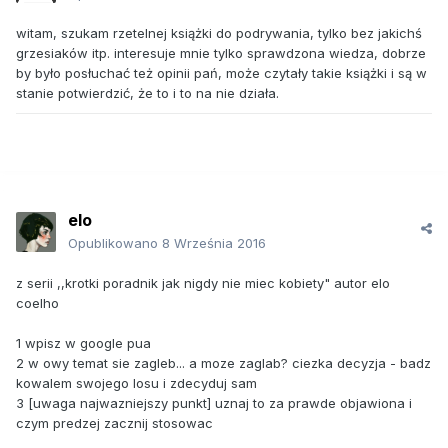
witam, szukam rzetelnej książki do podrywania, tylko bez jakichś
grzesiaków itp. interesuje mnie tylko sprawdzona wiedza, dobrze
by było posłuchać też opinii pań, może czytały takie książki i są w
stanie potwierdzić, że to i to na nie działa.
elo
Opublikowano
8 Września 2016
z serii ,,krotki poradnik jak nigdy nie miec kobiety" autor elo
coelho
1 wpisz w google pua
2 w owy temat sie zagleb... a moze zaglab? ciezka decyzja - badz
kowalem swojego losu i zdecyduj sam
3 [uwaga najwazniejszy punkt] uznaj to za prawde objawiona i
czym predzej zacznij stosowac