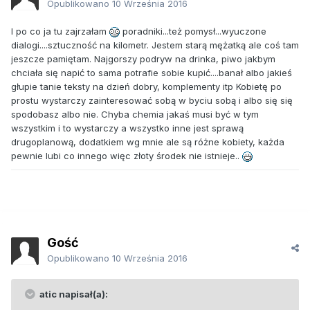
Opublikowano
10 Września 2016
I po co ja tu zajrzałam
poradniki...też pomysł...wyuczone
dialogi....sztuczność na kilometr. Jestem starą mężatką ale coś tam
jeszcze pamiętam. Najgorszy podryw na drinka, piwo jakbym
chciała się napić to sama potrafie sobie kupić....banał albo jakieś
głupie tanie teksty na dzień dobry, komplementy itp Kobietę po
prostu wystarczy zainteresować sobą w byciu sobą i albo się się
spodobasz albo nie. Chyba chemia jakaś musi być w tym
wszystkim i to wystarczy a wszystko inne jest sprawą
drugoplanową, dodatkiem wg mnie ale są różne kobiety, każda
pewnie lubi co innego więc złoty środek nie istnieje..
Gość
Opublikowano
10 Września 2016
atic napisał(a):