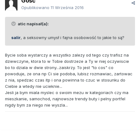
Gość
Opublikowano
11 Września 2016
atic napisał(a):
salir
, a seksowny umysł i fajna osobowość to jakie to są?
Bycie soba wystarczy a wszystko zalezy od tego czy trafisz na
dziewczyne, ktora to w Tobie dostrzeze a Ty w niej oczywiscie
bo to dziala w dwie strony...zaiskrzy. To jest "to cos" co
powoduje, ze ona np Ci sie podoba, lubisz rozmawiac, zartowac
z nia, spedzac czas itp i ona powinna to czuc w stosunku do
Ciebie a wtedy nie ucieknie...
Jesli ja bym miala myslec o swoim mezu w kategoriach czy ma
mieszkanie, samochod, najnowsze trendy buty i pelny portfel
nigdy bym za niego nie wyszla...