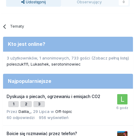
Udostępnij
Obserwujący
0
Tematy
Kto jest online?
3 użytkowników, 1 anonimowych, 733 gości
(Zobacz pełną listę)
poleszuk111
Lukashek
serotoninowiec
Najpopularniejsze
Dyskusja o piecach, ogrzewaniu i emisjach CO2
1
2
3
Przez
Dalila_
,
29 Lipca
w
Off-topic
60
odpowiedzi
956
wyświetleń
Boicie się rozmawiać przez telefon?