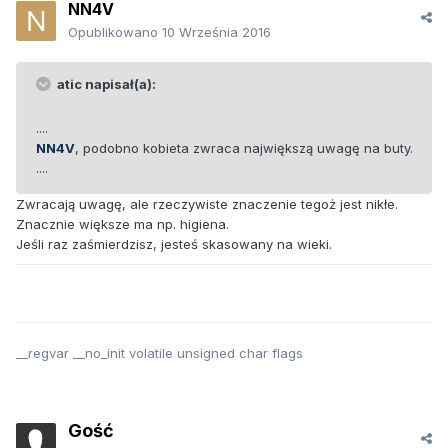
NN4V
Opublikowano
10 Września 2016
atic napisał(a):
....
NN4V
, podobno kobieta zwraca największą uwagę na buty.
....
Zwracają uwagę, ale rzeczywiste znaczenie tegoż jest nikłe.
Znacznie większe ma np. higiena.
Jeśli raz zaśmierdzisz, jesteś skasowany na wieki.
__regvar __no_init volatile unsigned char flags
Gość