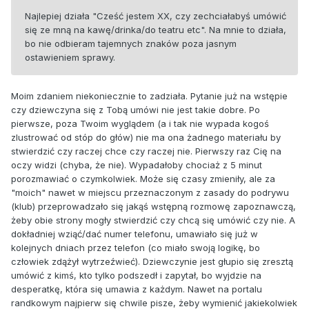
Najlepiej działa "Cześć jestem XX, czy zechciałabyś umówić
się ze mną na kawę/drinka/do teatru etc". Na mnie to działa,
bo nie odbieram tajemnych znaków poza jasnym
ostawieniem sprawy.
Moim zdaniem niekoniecznie to zadziała. Pytanie już na wstępie
czy dziewczyna się z Tobą umówi nie jest takie dobre. Po
pierwsze, poza Twoim wyglądem (a i tak nie wypada kogoś
zlustrować od stóp do głów) nie ma ona żadnego materiału by
stwierdzić czy raczej chce czy raczej nie. Pierwszy raz Cię na
oczy widzi (chyba, że nie). Wypadałoby chociaż z 5 minut
porozmawiać o czymkolwiek. Może się czasy zmieniły, ale za
"moich" nawet w miejscu przeznaczonym z zasady do podrywu
(klub) przeprowadzało się jakąś wstępną rozmowę zapoznawczą,
żeby obie strony mogły stwierdzić czy chcą się umówić czy nie. A
dokładniej wziąć/dać numer telefonu, umawiało się już w
kolejnych dniach przez telefon (co miało swoją logikę, bo
człowiek zdążył wytrzeźwieć). Dziewczynie jest głupio się zresztą
umówić z kimś, kto tylko podszedł i zapytał, bo wyjdzie na
desperatkę, która się umawia z każdym. Nawet na portalu
randkowym najpierw się chwile pisze, żeby wymienić jakiekolwiek