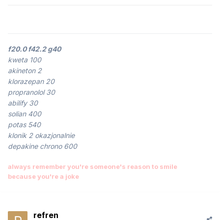
f20.0 f42.2 g40
kweta 100
akineton 2
klorazepan 20
propranolol 30
abilify 30
solian 400
potas 540
klonik 2 okazjonalnie
depakine chrono 600
always remember you're someone's reason to smile
because you're a joke
refren