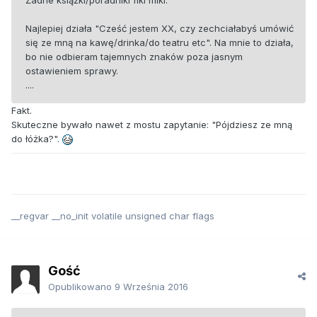
Żadne książki/poradniki fiki miki.
Najlepiej działa "Cześć jestem XX, czy zechciałabyś umówić
się ze mną na kawę/drinka/do teatru etc". Na mnie to działa,
bo nie odbieram tajemnych znaków poza jasnym
ostawieniem sprawy.
....
Fakt.
Skuteczne bywało nawet z mostu zapytanie: "Pójdziesz ze mną
do łóżka?".
__regvar __no_init volatile unsigned char flags
Gość
Opublikowano
9 Września 2016