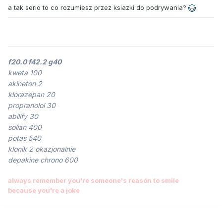
a tak serio to co rozumiesz przez ksiazki do podrywania?
f20.0 f42.2 g40
kweta 100
akineton 2
klorazepan 20
propranolol 30
abilify 30
solian 400
potas 540
klonik 2 okazjonalnie
depakine chrono 600
always remember you're someone's reason to smile
because you're a joke