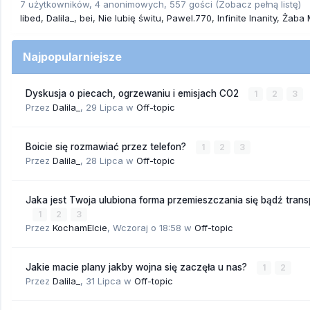
7 użytkowników, 4 anonimowych, 557 gości
(Zobacz pełną listę)
libed
Dalila_
bei
Nie lubię świtu
Pawel.770
Infinite Inanity
Żaba 
Najpopularniejsze
Dyskusja o piecach, ogrzewaniu i emisjach CO2
1
2
3
Przez
Dalila_
,
29 Lipca
w
Off-topic
Boicie się rozmawiać przez telefon?
1
2
3
Przez
Dalila_
,
28 Lipca
w
Off-topic
Jaka jest Twoja ulubiona forma przemieszczania się bądź trans
1
2
3
Przez
KochamElcie
,
Wczoraj o 18:58
w
Off-topic
Jakie macie plany jakby wojna się zaczęła u nas?
1
2
Przez
Dalila_
,
31 Lipca
w
Off-topic