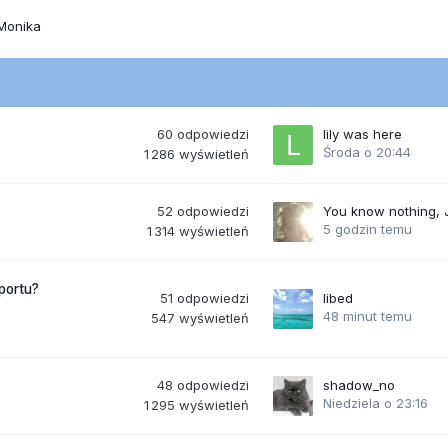
Monika
60
odpowiedzi
lily was here
Środa o 20:44
1 286
wyświetleń
52
odpowiedzi
You know nothing,
5 godzin temu
1 314
wyświetleń
portu?
51
odpowiedzi
libed
48 minut temu
547
wyświetleń
48
odpowiedzi
shadow_no
Niedziela o 23:16
1 295
wyświetleń