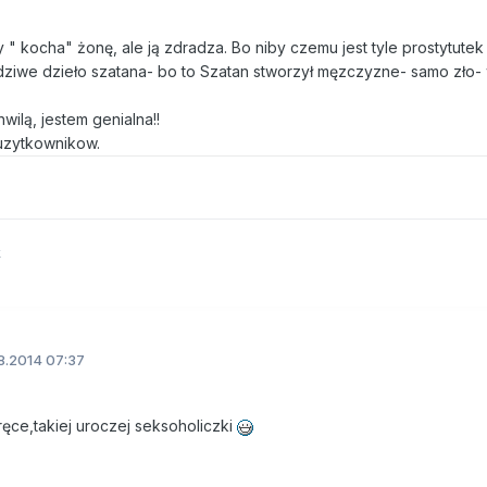
 " kocha" żonę, ale ją zdradza. Bo niby czemu jest tyle prostytutek 
wdziwe dzieło szatana- bo to Szatan stworzył męzczyzne- samo zło- 
ilą, jestem genialna!!
 uzytkownikow.
k
8.2014 07:37
ęce,takiej uroczej seksoholiczki