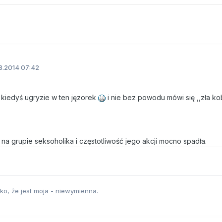
8.2014 07:42
e kiedyś ugryzie w ten jęzorek
i nie bez powodu mówi się ,,zła kob
na grupie seksoholika i częstotliwość jego akcji mocno spadła.
lko, że jest moja - niewymienna.