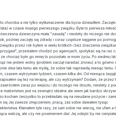
 to choroba a nie tylko wytłumaczenie dla bycia dziwadłem. Zaczęło 
e lata) w czasie mojego pierwszego związku. Była to pierwsza miłość
a ówczesna dziewczyna miała "zasadę" i niestety do niczego nie do
ok, później zaczęły się zdrady i coraz częstsze sięganie po pornogr
 związku przez rok byłem w wielu krótkich i bez znaczenia związk
rzygasł", przestałem chodzić po agencjach, spotykać się na raz c
 że chociaż było go mniej to pozostało w moim życiu. Po siedmiu la
iąż nie jestem wolny (problem zaczął narastać znowu) a to gówno 
onie dwa lata temu ale myślę, że sobie tak naprawdę miesiąc temu
m, czasem wytrzymam tydzień, czasem kilka dni. Od miesiąca (wyj
 zapisałem się też na terapię, ale czy wytrzymam? Dodam, że przez 
e zawróciłem zaraz po wejściu i do niczego nie doszło, niestety z po
e małżeństwo jest na zewnątrz idealne ale wiem jak bardzo skrzywd
o kocham (wszystko to przekładało się na nieudane pożycie i zamia
m się Jej zawsze zmęczeniem, pracą, zaś sobie dawałem tysiąc
kleństwa. Kłamałem tyle razy, że sam sobie nie wierzę, nie ufam a t
siąca walczę, ale czy nie powinienem dać Jej odejść by nie cierpiała