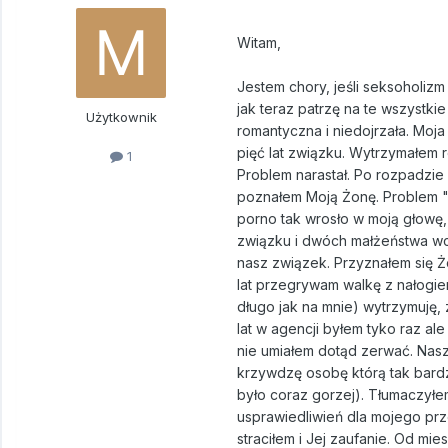
Witam,
Jestem chory, jeśli seksoholizm
jak teraz patrzę na te wszystki
Użytkownik
romantyczna i niedojrzała. Moj
pięć lat związku. Wytrzymałem r
1
Problem narastał. Po rozpadzie
poznałem Moją Żonę. Problem "p
porno tak wrosło w moją głowę,
związku i dwóch małżeństwa wc
nasz związek. Przyznałem się Ż
lat przegrywam walkę z nałogie
długo jak na mnie) wytrzymuję,
lat w agencji byłem tyko raz al
nie umiałem dotąd zerwać. Nasz
krzywdzę osobę którą tak bardz
było coraz gorzej). Tłumaczyłe
usprawiedliwień dla mojego prze
straciłem i Jej zaufanie. Od mie