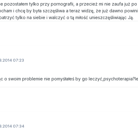
e pozostałem tylko przy pornografii, a przecież mi nie zaufa już po 
ocham i chcę by była szczęśliwa a teraz widzę, że już dawno powi
patrzyć tylko na siebie i walczyć o tą miłość unieszczęśliwiając Ją.
8.2014 07:23
ząc o swoim problemie nie pomyśłałeś by go leczyć,psychoterapia?l
8.2014 07:34