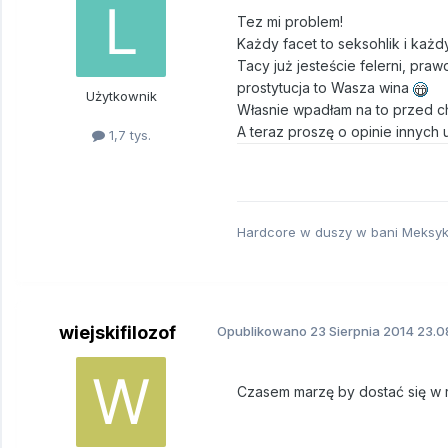
Tez mi problem!
Każdy facet to seksohlik i każdy
Tacy już jesteście felerni, pra
prostytucja to Wasza wina
Użytkownik
Własnie wpadłam na to przed chw
A teraz proszę o opinie innych
1,7 tys.
Hardcore w duszy w bani Meksy
wiejskifilozof
Opublikowano
23 Sierpnia 2014
23.0
Czasem marzę by dostać się w r