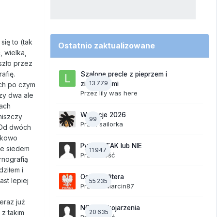
się to (tak
Ostatnio zaktualizowane
, wielka,
szło przez
afię.
Szalone precle z pieprzem i
13 779
ziemniakami
ach po czym
Przez
lily was here
zy dwa ale
tach
Wakacje 2026
niszczy
99
Przez
sailorka
. Od dwóch
ątkowo
Pytania TAK lub NIE
te siedem
11 947
Przez Gość
rnografią
ziłem i
Ostatnia litera
st lepiej
55 235
Przez
19Marcin87
eraz już
NOWE Skojarzenia
 z takim
20 635
Przez Gość