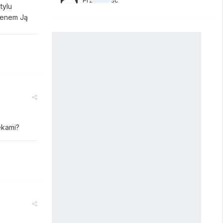
tylu
nienem Ją
ekami?