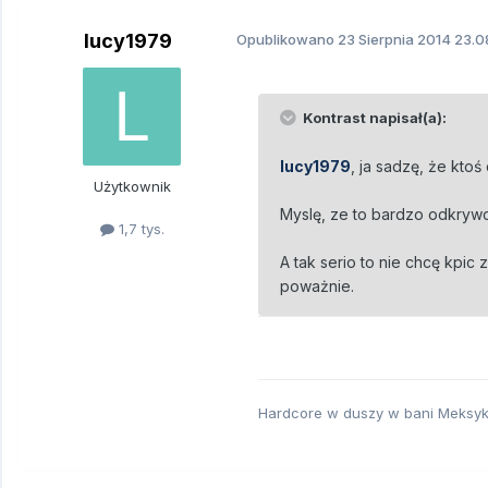
lucy1979
Opublikowano
23 Sierpnia 2014
23.0
Kontrast napisał(a):
lucy1979
, ja sadzę, że ktoś
Użytkownik
Myslę, ze to bardzo odkrywc
1,7 tys.
A tak serio to nie chcę kpic 
poważnie.
Hardcore w duszy w bani Meksy