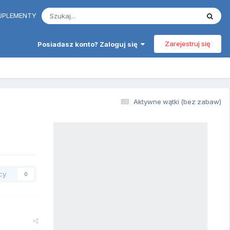
 SUPLEMENTY
Zarejestruj się
Posiadasz konto? Zaloguj się
Aktywne wątki (bez zabaw)
cy
0