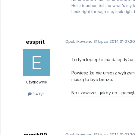
Hello teacher, tell me what's my 
Look right through me, look right
essprit
Opublikowano
31 Lipca 2014
31.07.20
To tym lepiej że ma dalej dyżur 
Powiesz że nie umiesz wytrzymać 
muszą to być benzo.
Użytkownik
No i zawsze - jakby co - pamięt
1,4 tys.
monik90
Opublikowano
31 Lipca 2014
31.07.20