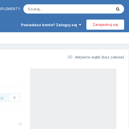
 SUPLEMENTY
Zarejestruj się
Posiadasz konto? Zaloguj się
Aktywne wątki (bez zabaw)
cy
0