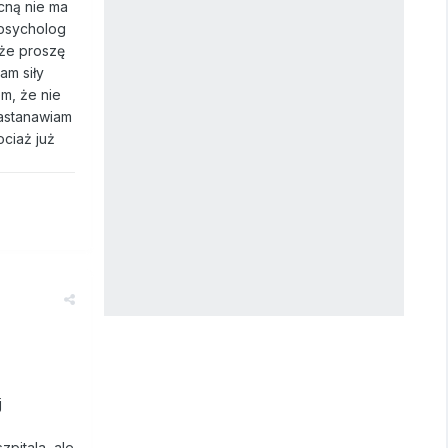
ecną nie ma
 psycholog
, że proszę
am siły
m, że nie
Zastanawiam
ociaż już
j
pitala, ale