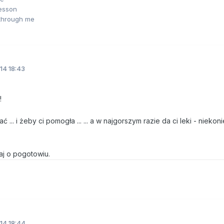
lesson
 through me
14 18:43
!
... i żeby ci pomogła ... ... a w najgorszym razie da ci leki - niekon
aj o pogotowiu.
14 18:44