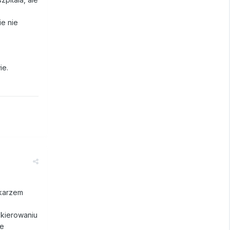
ie nie
ie.
ekarzem
skierowaniu
Ie