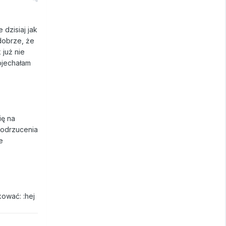
 dzisiaj jak
dobrze, że
 już nie
pojechałam
ię na
 odrzucenia
e
kować: :hej