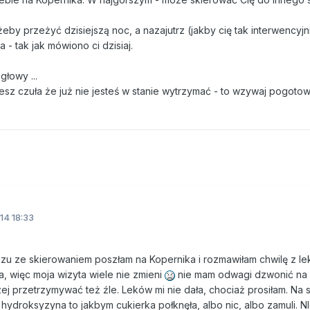
żeby przeżyć dzisiejszą noc, a nazajutrz (jakby cię tak interwencyjn
 - tak jak mówiono ci dzisiaj.
łowy ...
esz czuła że już nie jesteś w stanie wytrzymać - to wzywaj pogotow
14 18:33
razu ze skierowaniem poszłam na Kopernika i rozmawiłam chwilę z l
, więc moja wizyta wiele nie zmieni
nie mam odwagi dzwonić na
zej przetrzymywać też źle. Leków mi nie dała, chociaż prosiłam. Na 
hydroksyzyna to jakbym cukierka połknęła, albo nic, albo zamuli. N