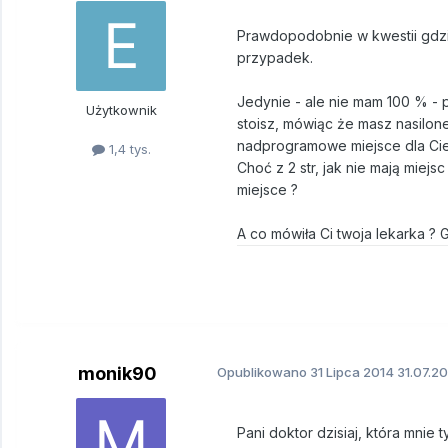
Prawdopodobnie w kwestii gdzie -
przypadek.
Jedynie - ale nie mam 100 % - p
Użytkownik
stoisz, mówiąc że masz nasilone
nadprogramowe miejsce dla Cie
1,4 tys.
Choć z 2 str, jak nie mają miejs
miejsce ?
A co mówiła Ci twoja lekarka ? G
monik90
Opublikowano
31 Lipca 2014
31.07.20
Pani doktor dzisiaj, która mnie