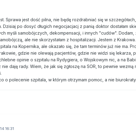
st. Sprawa jest dość pilna, nie będę rozdrabniać się w szczegółach
 Dzisiaj po dosyć długich negocjacjacj z panią doktor dostałam sk
nych myśli samobójczych, dekompensacji, i innych "cudów". Dodam,
amobójczą, ale nie skorzystałam z hospitalizacji. Jestem z Krakowa.
itala na Kopernika, ale okazało się, że tam terminów już nie ma. Pr
rakowie, gdzie nie olewają pacjentów, gdzie nie widzi się lekarza,
ochlebne opinie o szpitalu na Rydygiera, o Wojskowym nic, a na Bab
już nie daję rady. Wiem, że jak się zgłoszę na SOR, to pewnie wezmą 
.
o o polecenie szpitala, w którym otrzymam pomoc, a nie biurokraty
14 16:31