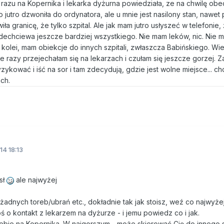
 razu na Kopernika i lekarka dyżurna powiedziała, ze na chwilę ob
 jutro dzwoniła do ordynatora, ale u mnie jest nasilony stan, nawet
iła granicę, że tylko szpital. Ale jak mam jutro usłyszeć w telefonie
 odechciewa jeszcze bardziej wszystkiego. Nie mam leków, nic. Nie m
kolei, mam obiekcje do innych szpitali, zwłaszcza Babińskiego. Wie
 razy przejechałam się na lekarzach i czułam się jeszcze gorzej. 
zykować i iść na sor i tam zdecydują, gdzie jest wolne miejsce... ch
ch.
14 18:13
sł
ale najwyżej
 żadnych toreb/ubrań etc., dokładnie tak jak stoisz, weź co najwyże
 o kontakt z lekarzem na dyżurze - i jemu powiedz co i jak.
iebie na Kopernika. W najgorszym - może skierować Cię do innego sz