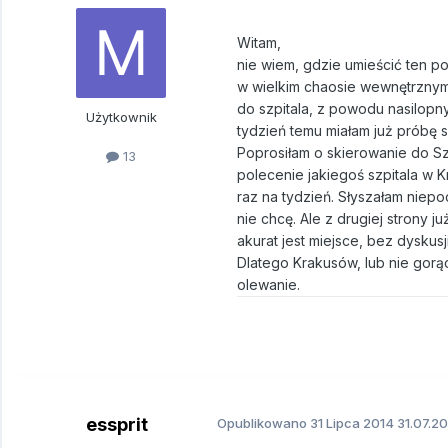
Witam,
nie wiem, gdzie umieścić ten po
w wielkim chaosie wewnętrznym.
do szpitala, z powodu nasilop
Użytkownik
tydzień temu miałam już próbę s
Poprosiłam o skierowanie do Szp
13
polecenie jakiegoś szpitala w K
raz na tydzień. Słyszałam niep
nie chcę. Ale z drugiej strony 
akurat jest miejsce, bez dyskusji
Dlatego Krakusów, lub nie gorąc
olewanie.
essprit
Opublikowano
31 Lipca 2014
31.07.20