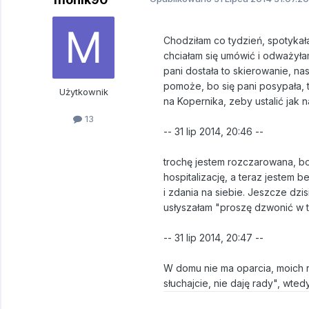
Chodziłam co tydzień, spotykałam
chciałam się umówić i odważyła
pani dostała to skierowanie, na
pomoże, bo się pani posypała, te
Użytkownik
na Kopernika, zeby ustalić jak n
13
-- 31 lip 2014, 20:46 --
trochę jestem rozczarowana, bo
hospitalizację, a teraz jestem
i zdania na siebie. Jeszcze dzi
usłyszałam "proszę dzwonić w t
-- 31 lip 2014, 20:47 --
W domu nie ma oparcia, moich r
słuchajcie, nie daję rady", wte