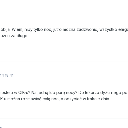
dobija. Wiem, niby tylko noc, jutro można zadzwonić, wszystko eleg
dużo i za długo.
14 18:41
 hostelu w OIK-u? Na jedną lub parę nocy? Do lekarza dyżurnego po
K-u można rozmawiać całą noc, a odsypiać w trakcie dnia.
me