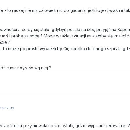
 to raczej nie ma człowiek nic do gadania, jeśli to jest właśnie tak
ewności ... co by się stało, gdybyś poszła na izbę przyjęć na Kopern
 m.ś i próbę za sobą ? Może w takiej sytuacji musiałoby się znaleźć
bie ?
c - to może po prostu wywieźli by Cię karetką do innego szpitala gdz
dzie miałabyś iść wg niej ?
14 17:32
 tydzień temu przyjmowała na sor pytała, gdzie wypisać sierowanie.