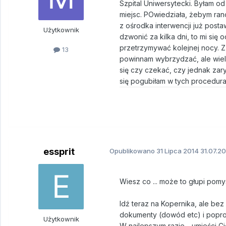
Szpital Uniwersytecki. Byłam od
miejsc. POwiedziała, żebym rano
z ośrodka interwencji już postaw
Użytkownik
dzwonić za kilka dni, to mi się
przetrzymywać kolejnej nocy. Z 
13
powinnam wybrzydzać, ale wiele
się czy czekać, czy jednak zary
się pogubiłam w tych procedura
essprit
Opublikowano
31 Lipca 2014
31.07.20
Wiesz co ... może to głupi pomy
Idź teraz na Kopernika, ale bez
dokumenty (dowód etc) i poproś
Użytkownik
W najlepszym razie - umieści C