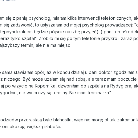
 się z panią psycholog, miałam kilka interwencji telefonicznych, ale
m się zadzwonić, to usłyszałam od mojej psycholog prowadzącej: "
stępnym krokiem będzie pójście na izbę przyjęć(...) pani ten ośrodek
raz tylko szpital". Zrobiło mi się po tym telefonie przykro i zaraz 
ajszybszy termin, ale nie ma miejsc
 sama stawiałam opór, aż w końcu dzisiaj u pani doktor zgodziłam s
 bez niczego. Być może użalam się nad sobą, ale teraz mam poczucie
siaj po wizycie na Kopernika, dzwoniłam do szpitala na Rydygiera, al
ygodniu, nie wiem czy są terminy. Nie mam terminarza"
odziców przerastają byle błahostki, więc nie mogę ot tak zakomuni
dy oni okazują większą słabość.