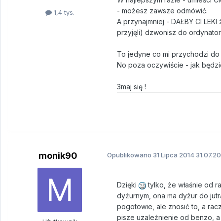
- możesz zawsze odmówić.
1,4 tys.
A przynajmniej - DAŁBY CI LEKI 
przyjęli) dzwonisz do ordynatora
To jedyne co mi przychodzi do g
No poza oczywiście - jak będzi
3maj się !
monik90
Opublikowano
31 Lipca 2014
31.07.20
Dzięki
tylko, że właśnie od 
dyżurnym, ona ma dyżur do jutra
pogotowie, ale znosić to, a rac
pisze uzależnienie od benzo, a 