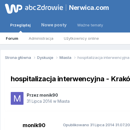
Nerwica.com
Nowe posty
Przeglądaj
Ważne tematy
Forum
Administracja
Użytkownicy online
Strona główna
Dyskusje
Miasta
hospitalizacja interwencyjna
hospitalizacja interwencyjna - Krak
Przez
monik90
31 Lipca 2014
w
Miasta
monik90
Opublikowano
31 Lipca 2014
31.07.20