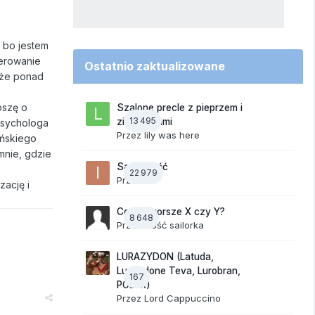
, bo jestem
ierowanie
Ostatnio zaktualizowane
 że ponad
oszę o
Szalone precle z pieprzem i
13 495
ziemniakami
 psychologa
Przez
lily was here
ińskiego
mnie, gdzie
Samotność
22 979
Przez
ixi
zację i
Co jest gorsze X czy Y?
8 648
Przez Gość sailorka
LURAZYDON (Latuda,
Lurasidone Teva, Lurobran,
167
POLUR)
Przez
Lord Cappuccino