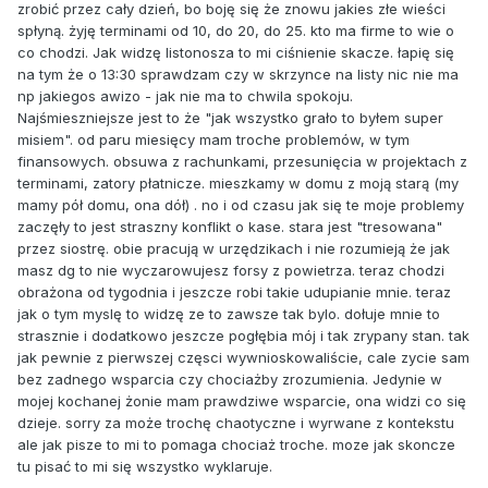
zrobić przez cały dzień, bo boję się że znowu jakies złe wieści
spłyną. żyję terminami od 10, do 20, do 25. kto ma firme to wie o
co chodzi. Jak widzę listonosza to mi ciśnienie skacze. łapię się
na tym że o 13:30 sprawdzam czy w skrzynce na listy nic nie ma
np jakiegos awizo - jak nie ma to chwila spokoju.
Najśmieszniejsze jest to że "jak wszystko grało to byłem super
misiem". od paru miesięcy mam troche problemów, w tym
finansowych. obsuwa z rachunkami, przesunięcia w projektach z
terminami, zatory płatnicze. mieszkamy w domu z moją starą (my
mamy pół domu, ona dół) . no i od czasu jak się te moje problemy
zaczęły to jest straszny konflikt o kase. stara jest "tresowana"
przez siostrę. obie pracują w urzędzikach i nie rozumieją że jak
masz dg to nie wyczarowujesz forsy z powietrza. teraz chodzi
obrażona od tygodnia i jeszcze robi takie udupianie mnie. teraz
jak o tym myslę to widzę ze to zawsze tak bylo. dołuje mnie to
strasznie i dodatkowo jeszcze pogłębia mój i tak zrypany stan. tak
jak pewnie z pierwszej częsci wywnioskowaliście, cale zycie sam
bez zadnego wsparcia czy chociażby zrozumienia. Jedynie w
mojej kochanej żonie mam prawdziwe wsparcie, ona widzi co się
dzieje. sorry za może trochę chaotyczne i wyrwane z kontekstu
ale jak pisze to mi to pomaga chociaż troche. moze jak skoncze
tu pisać to mi się wszystko wyklaruje.