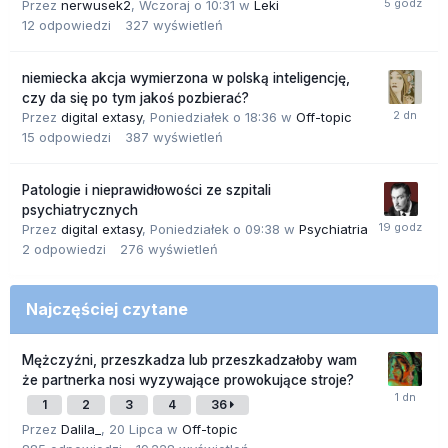
Przez
nerwusek2
,
Wczoraj o 10:31
w
Leki
12
odpowiedzi
327
wyświetleń
niemiecka akcja wymierzona w polską inteligencję,
czy da się po tym jakoś pozbierać?
Przez
digital extasy
,
Poniedziałek o 18:36
w
Off-topic
15
odpowiedzi
387
wyświetleń
Patologie i nieprawidłowości ze szpitali
psychiatrycznych
Przez
digital extasy
,
Poniedziałek o 09:38
w
Psychiatria
2
odpowiedzi
276
wyświetleń
Najczęściej czytane
Mężczyźni, przeszkadza lub przeszkadzałoby wam
że partnerka nosi wyzywające prowokujące stroje?
1
2
3
4
36
Przez
Dalila_
,
20 Lipca
w
Off-topic