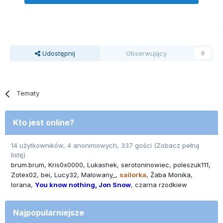
Udostępnij
Obserwujący
0
Tematy
Kto jest online?
14 użytkowników, 4 anonimowych, 337 gości
(Zobacz pełną
listę)
brum.brum
Kris0x0000
Lukashek
serotoninowiec
poleszuk111
Zotex02
bei
Lucy32
Malowany_
sailorka
Żaba Monika
lorana
You know nothing, Jon Snow
czarna rzodkiew
Najpopularniejsze