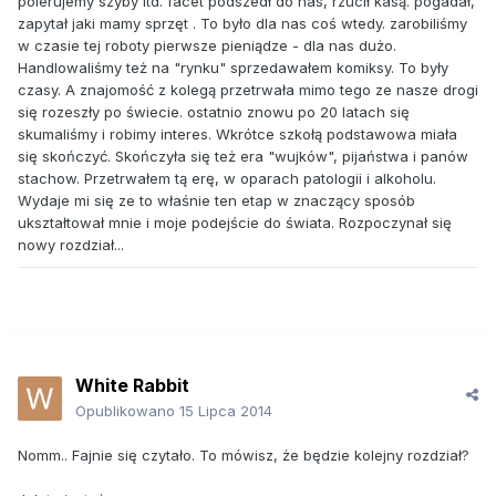
polerujemy szyby itd. facet podszedł do nas, rzucił kasą. pogadał,
zapytał jaki mamy sprzęt . To było dla nas coś wtedy. zarobiliśmy
w czasie tej roboty pierwsze pieniądze - dla nas dużo.
Handlowaliśmy też na "rynku" sprzedawałem komiksy. To były
czasy. A znajomość z kolegą przetrwała mimo tego ze nasze drogi
się rozeszły po świecie. ostatnio znowu po 20 latach się
skumaliśmy i robimy interes. Wkrótce szkołą podstawowa miała
się skończyć. Skończyła się też era "wujków", pijaństwa i panów
stachow. Przetrwałem tą erę, w oparach patologii i alkoholu.
Wydaje mi się ze to właśnie ten etap w znaczący sposób
ukształtował mnie i moje podejście do świata. Rozpoczynał się
nowy rozdział...
White Rabbit
Opublikowano
15 Lipca 2014
Nomm.. Fajnie się czytało. To mówisz, że będzie kolejny rozdział?