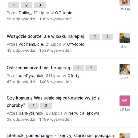
1
2
3
Przez
Dalila_
,
17 Lipca
w
Off-topic
56
odpowiedzi
1 895
wyświetleń
Wszędzie dobrze, ale w łóżku najlepiej...
1
2
Przez
KochamElcie
,
21 Lipca
w
Off-topic
48
odpowiedzi
1 538
wyświetleń
Ostrzegam przed tym terapeutą
1
2
Przez
panPytajnick
,
31 Lipca
w
Oferty
47
odpowiedzi
1 496
wyświetleń
Czy komuś z Was udało się całkowicie wyjść z
choroby?
1
2
Przez
panPytajnick
,
26 Lipca
w
Nerwica lękowa
38
odpowiedzi
1 489
wyświetleń
Lifehack, gamechanger - rzeczy, które nam pomagają