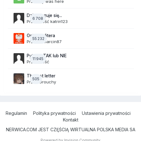
Przez
lily was here
Dzisiaj czuje się...
6 708
Przez Gość katrin123
Ostatnia litera
55 232
Przez
19Marcin87
Pytania TAK lub NIE
11 945
Przez Gość
The last letter
505
Przez
Grouchy
Regulamin
Polityka prywatności
Ustawienia prywatności
Kontakt
NERWICA.COM JEST CZĘŚCIĄ WIRTUALNA POLSKA MEDIA SA
Powered by Invision Community