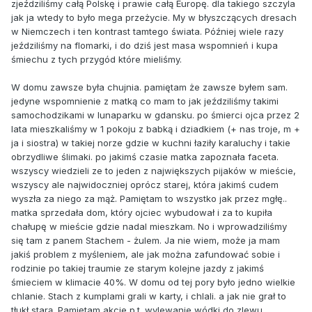
zjeździliśmy całą Polskę i prawie całą Europę. dla takiego szczyla
jak ja wtedy to było mega przeżycie. My w błyszczących dresach
w Niemczech i ten kontrast tamtego świata. Później wiele razy
jeździliśmy na flomarki, i do dziś jest masa wspomnień i kupa
śmiechu z tych przygód które mieliśmy.
W domu zawsze była chujnia. pamiętam że zawsze byłem sam.
jedyne wspomnienie z matką co mam to jak jeździliśmy takimi
samochodzikami w lunaparku w gdansku. po śmierci ojca przez 2
lata mieszkaliśmy w 1 pokoju z babką i dziadkiem (+ nas troje, m +
ja i siostra) w takiej norze gdzie w kuchni łaziły karaluchy i takie
obrzydliwe ślimaki. po jakimś czasie matka zapoznała faceta.
wszyscy wiedzieli ze to jeden z największych pijaków w mieście,
wszyscy ale najwidoczniej oprócz starej, która jakimś cudem
wyszła za niego za mąż. Pamiętam to wszystko jak przez mgłę..
matka sprzedała dom, który ojciec wybudował i za to kupiła
chałupę w mieście gdzie nadal mieszkam. No i wprowadziliśmy
się tam z panem Stachem - żulem. Ja nie wiem, może ja mam
jakiś problem z myśleniem, ale jak można zafundować sobie i
rodzinie po takiej traumie ze starym kolejne jazdy z jakimś
śmieciem w klimacie 40%. W domu od tej pory było jedno wielkie
chlanie. Stach z kumplami grali w karty, i chlali. a jak nie grał to
tłukł starą. Pamiętam akcje p.t. wylewanie wódki do zlewu,