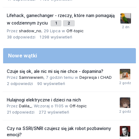
Lifehack, gamechanger - rzeczy, które nam pomagają
w codziennym życiu
1
2
Przez
shadow_no
,
29 Lipca
w
Off-topic
38
odpowiedzi
1 298
wyświetleń
Nowe wątki
Czuje się ok, ale nic mi się nie chce - dopamina?
Przez
Samniewiem
,
7 godzin temu
w
Depresja i CHAD
2
odpowiedzi
90
wyświetleń
Hulajnogi elektryczne i dzieci na nich
Przez
Dalila_
,
Wczoraj o 11:05
w
Off-topic
21
odpowiedzi
272
wyświetleń
Czy na SSRI/SNRI czujesz się jak robot pozbawiony
emocji?