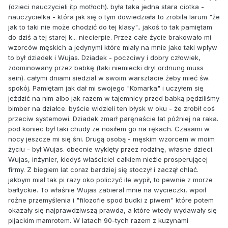
(dzieci nauczycieli itp motłoch). była taka jedna stara ciotka -
nauczycielka - która jak się o tym dowiedziała to zrobiła larum "że
jak to taki nie może chodzić do tej klasy".. jakoś to tak pamiętam
do dziś a tej starej k... niecierpie. Przez całe życie brakowało mi
wzorców męskich a jedynymi które miały na mnie jako taki wpływ
to był dziadek i Wujas. Dziadek - poczciwy i dobry człowiek,
zdominowany przez babkę (taki niemiecki dryl ordnung muss
sein). całymi dniami siedział w swoim warsztacie żeby mieć św.
spokój. Pamiętam jak dał mi swojego "Komarka" i uczyłem się
jeździć na nim albo jak razem w tajemnicy przed babką pędziliśmy
bimber na działce. byście widzieli ten błysk w oku - że zrobił coś
przeciw systemowi. Dziadek zmarł paręnaście lat później na raka.
pod koniec był taki chudy ze nosiłem go na rękach. Czasami w
nocy jeszcze mi się śni. Drugą osobą - męskim wzorcem w moim
życiu - był Wujas. obecnie wyklęty przez rodzinę, własne dzieci.
Wujas, inżynier, kiedyś właściciel całkiem nieźle prosperującej
firmy. Z biegiem lat coraz bardziej się stoczył i zaczął chlać.
jakbym miał tak pi razy oko policzyć ile wypił, to pewnie z morze
bałtyckie. To właśnie Wujas zabierał mnie na wycieczki, wpoił
rożne przemyślenia i "filozofie spod budki z piwem" które potem
okazały się najprawdziwszą prawda, a które wtedy wydawały się
pijackim mamrotem. W latach 90-tych razem z kuzynami