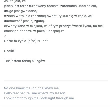
Jak to jest, że
jeden jest teraz turbowany realiami zarabiania upodleniem,
druga jest gwałcona,
trzecia w trakcie rodzinnej awantury kuli się w kącie. Jej
duchowość jest jej zgubą,
czwarty kona w miejscu, w którym przeżył ćwierć życia, bo nie
chciał po obcemu w pokoju hospicjum
?
Gdzie to życie (n/as) rzuca?
Cześć!
Też jestem fanką bluzgów.
No one knew me, no one knew me
Hello teacher, tell me what's my lesson
Look right through me, look right through me