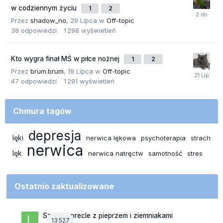
w codziennym życiu
1
2
Przez
shadow_no
,
29 Lipca
w
Off-topic
38
odpowiedzi
1 298
wyświetleń
Kto wygra finał MŚ w piłce nożnej
1
2
Przez
brum.brum
,
19 Lipca
w
Off-topic
47
odpowiedzi
1 291
wyświetleń
Chmura tagów
depresja
lęki
nerwica lękowa
psychoterapia
strach
nerwica
lęk
nerwica natręctw
samotność
stres
Ostatnio zaktualizowane
Szalone precle z pieprzem i ziemniakami
13 527