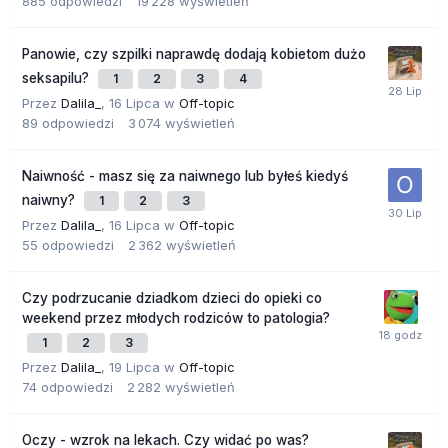
885
odpowiedzi
19 228
wyświetleń
Panowie, czy szpilki naprawdę dodają kobietom dużo
seksapilu?
1
2
3
4
Przez
Dalila_
,
16 Lipca
w
Off-topic
89
odpowiedzi
3 074
wyświetleń
Naiwność - masz się za naiwnego lub byłeś kiedyś
naiwny?
1
2
3
Przez
Dalila_
,
16 Lipca
w
Off-topic
55
odpowiedzi
2 362
wyświetleń
Czy podrzucanie dziadkom dzieci do opieki co
weekend przez młodych rodziców to patologia?
1
2
3
Przez
Dalila_
,
19 Lipca
w
Off-topic
74
odpowiedzi
2 282
wyświetleń
Oczy - wzrok na lekach. Czy widać po was?