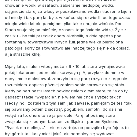
chowanie wódki w szafach, zabieranie niedopitej wódki,
ciągniecie starej za włosy w poszukiwaniu wódki i tłuczenie kijem
od miotły. i tak parę lat było. w końcu się rozwiedli. od tego czasu
minęło wiele lat ale pamiętam tylko takie chujnie właśnie. Pan
Stach snuje się po mieście, czasami tego śmiecia widzę. Żyje z
zasiłku - bo taki przecież chory alkoholik, a dnie spędza pod
fontanną w towarzystwie innych żuli. jedna wielka pierdolona
patologia. sorry za słownictwo ale inaczej tego się nie da opisać,
a ja strasznie klnę.
Mijały lata, miałem wtedy może z 9 - 10 lat. stara wynajmowała
pokój lokatorom. jeden taki skurwysyn p.A, przyłaził do mnie w
nocy i mnie molestował. zdarzyło to się parę razy. nic z tego nie
rozumiałem. dopiero później zdałem sobie sprawę co się stało.
Kiedy po parunastu latach powiedziałem o tym starej to "a co ty
gadasz" i takie "wyparcie", nie wiem nie chce słyszeć takich
rzeczy. no i zostałem z tym sam. jak zawsze. pamiętam ze tez "tak
się bawiliśmy potem z siostrą". pogubieni, samotni. do dziś mi
wstyd za to. chore to ze ja pierdole. Parę lat później stara
związała się z jednym facetem ze Śląska - panem Ryśkiem.
"Rysiek ma melinę, .." - nie no żartuje. na początku było fajnie. to
był górnik to i kasy miał i jakiś taki normalny się wydawał.