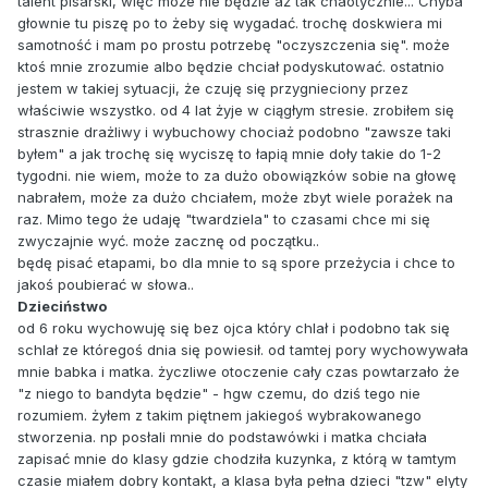
talent pisarski, więc może nie będzie aż tak chaotycznie... Chyba
głownie tu piszę po to żeby się wygadać. trochę doskwiera mi
samotność i mam po prostu potrzebę "oczyszczenia się". może
ktoś mnie zrozumie albo będzie chciał podyskutować. ostatnio
jestem w takiej sytuacji, że czuję się przygnieciony przez
właściwie wszystko. od 4 lat żyje w ciągłym stresie. zrobiłem się
strasznie drażliwy i wybuchowy chociaż podobno "zawsze taki
byłem" a jak trochę się wyciszę to łapią mnie doły takie do 1-2
tygodni. nie wiem, może to za dużo obowiązków sobie na głowę
nabrałem, może za dużo chciałem, może zbyt wiele porażek na
raz. Mimo tego że udaję "twardziela" to czasami chce mi się
zwyczajnie wyć. może zacznę od początku..
będę pisać etapami, bo dla mnie to są spore przeżycia i chce to
jakoś poubierać w słowa..
Dzieciństwo
od 6 roku wychowuję się bez ojca który chlał i podobno tak się
schlał ze któregoś dnia się powiesił. od tamtej pory wychowywała
mnie babka i matka. życzliwe otoczenie cały czas powtarzało że
"z niego to bandyta będzie" - hgw czemu, do dziś tego nie
rozumiem. żyłem z takim piętnem jakiegoś wybrakowanego
stworzenia. np posłali mnie do podstawówki i matka chciała
zapisać mnie do klasy gdzie chodziła kuzynka, z którą w tamtym
czasie miałem dobry kontakt, a klasa była pełna dzieci "tzw" elyty