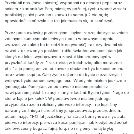
Przekupił nas (mnie i siostrę) wypadami na desery i pepsi oraz
sokiem z kartoników. Parę miesięcy później, rychu wpadł w sidła
pobliskiej pijalni piwa. no i znowu to samo. już nie będę
opowiadać. skończyło się tak jak musiało się to skończyć.
Przez podstawówkę przebrnąłem - byłem raczej dobrym uczniem.
zdolnym i kumatym ale leniwym ( co ja w pewnym stopniu
uważam za zaletę bo to rodzi kreatywność). raz czy dwa mi sie
nawet z czerwonym paskiem trafiło świadectwo. pamiętam jak
kiedyś na lekcji wychowawca zapytał kim chcemy być w
przyszłości. każdy ze "traktraristą w kołchozie, albo murarzem
etc.." a ja pamiętam że od zawsze chciałem być biznesmenem.
teraz wiem skąd to. Całe życie dążenie do bycie niezależnym i
wolnym. bycie panem swojego losu. Wtedy nie miałem jeszcze o
tym pojęcia. Pamiętam że od zawsze miałem problem z
nawiązaniem jakichś relacji z innymi ludźmi. Byłem typem "tego co
stoi w kącie jak kołek". W podstawówce miałem jednego
przyjaciela. razem robiliśmy pierwsze interesy - np lepiliśmy
bałwany ze śniegu i chcieliśmy je sprzedawać przechodniom.
potem mając 11-12 lat jeździliśmy na stacje benzynowe myc auta.
pierwsze interesy, pierwsza kasa. pamiętam jak kiedyś podjechał
taki ówczesny bogacz fajną furą. no i myjemy mu tą brykę