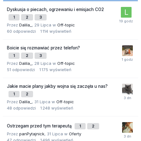
Dyskusja o piecach, ogrzewaniu i emisjach CO2
1
2
3
Przez
Dalila_
,
29 Lipca
w
Off-topic
60
odpowiedzi
1 114
wyświetleń
Boicie się rozmawiać przez telefon?
1
2
3
Przez
Dalila_
,
28 Lipca
w
Off-topic
51
odpowiedzi
1 175
wyświetleń
Jakie macie plany jakby wojna się zaczęła u nas?
1
2
Przez
Dalila_
,
31 Lipca
w
Off-topic
48
odpowiedzi
1 248
wyświetleń
Ostrzegam przed tym terapeutą
1
2
Przez
panPytajnick
,
31 Lipca
w
Oferty
47
odpowiedzi
1 496
wyświetleń