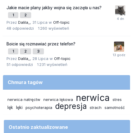
Jakie macie plany jakby wojna się zaczęła u nas?
1
2
Przez
Dalila_
,
31 Lipca
w
Off-topic
48
odpowiedzi
1 260
wyświetleń
Boicie się rozmawiać przez telefon?
1
2
3
Przez
Dalila_
,
28 Lipca
w
Off-topic
51
odpowiedzi
1 231
wyświetleń
Chmura tagów
nerwica
nerwica natręctw
nerwica lękowa
stres
depresja
lęk
lęki
psychoterapia
strach
samotność
Ostatnio zaktualizowane