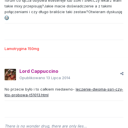
forum co łącza obydwa esesereje lub SSRI i SNRI.Czy lekarz wam
takie mixy przepisuję?Jakie macie doświadczenie a z takimi
połączeniami i czy długo braliście taki zestaw?Otwieram dyskusję
Lamotrygina 150mg
Lord Cappuccino
Opublikowano
13 Lipca 2014
No przecie było i to całkiem niedawno-
leczenie-dwoma-ssri-czy-
kto-probowa-t51013.html
There is no wonder drug, there are only lies...