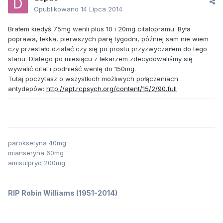
Opublikowano
14 Lipca 2014
Brałem kiedyś 75mg wenli plus 10 i 20mg citalopramu. Była
poprawa, lekka, pierwszych parę tygodni, później sam nie wiem
czy przestało działać czy się po prostu przyzwyczaiłem do tego
stanu. Dlatego po miesiącu z lekarzem zdecydowaliśmy się
wywalić cital i podnieść wenlę do 150mg.
Tutaj poczytasz o wszystkich możliwych połączeniach
antydepów:
http://apt.rcpsych.org/content/15/2/90.full
paroksetyna 40mg
mianseryna 60mg
amisulpryd 200mg
RIP Robin Williams (1951-2014)