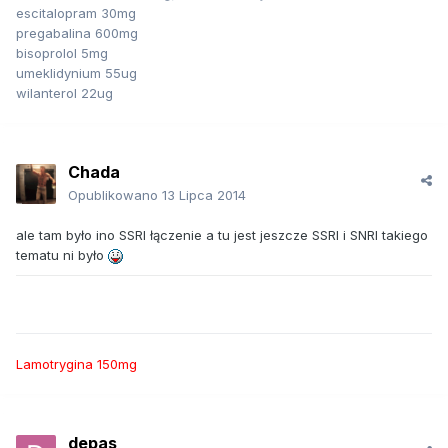
escitalopram 30mg
pregabalina 600mg
bisoprolol 5mg
umeklidynium 55ug
wilanterol 22ug
Chada
Opublikowano
13 Lipca 2014
ale tam było ino SSRI łączenie a tu jest jeszcze SSRI i SNRI takiego
tematu ni było
Lamotrygina 150mg
depas