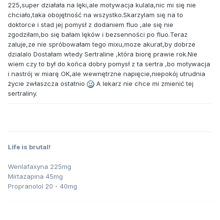
225,super działała na lęki,ale motywacja kulala,nic mi się nie
chciało,taka obojętność na wszystko.Skarzylam się na to
doktorce i stad jej pomysł z dodaniem fluo ,ale się nie
zgodziłam,bo się bałam lęków i bezsenności po fluo.Teraz
zaluje,ze nie spróbowałam tego mixu,moze akurat,by dobrze
dzialalo Dostałam wtedy Sertraline ,która biorę prawie rok.Nie
wiem czy to był do końca dobry pomysł z ta sertra ,bo motywacja
i nastrój w miarę OK,ale wewnętrzne napięcie,niepokój utrudnia
życie zwłaszcza ostatnio
A lekarz nie chce mi zmienić tej
sertraliny.
Life is brutal!
Wenlafaxyna 225mg
Mirtazapina 45mg
Propranolol 20 - 40mg