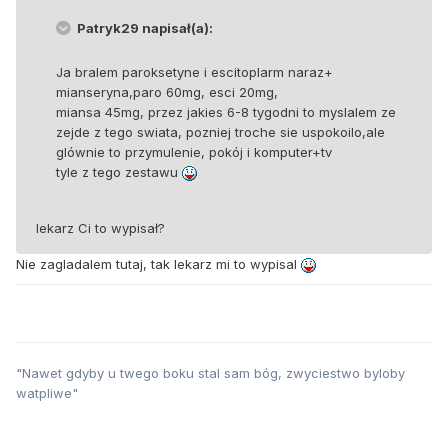
Patryk29 napisał(a):
Ja bralem paroksetyne i escitoplarm naraz+
mianseryna,paro 60mg, esci 20mg,
miansa 45mg, przez jakies 6-8 tygodni to myslalem ze
zejde z tego swiata, pozniej troche sie uspokoilo,ale
glównie to przymulenie, pokój i komputer+tv
tyle z tego zestawu
lekarz Ci to wypisał?
Nie zagladalem tutaj, tak lekarz mi to wypisal
"Nawet gdyby u twego boku stal sam bóg, zwyciestwo byloby
watpliwe"