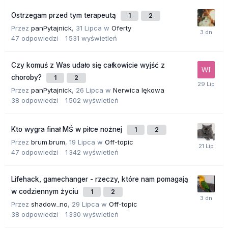
Ostrzegam przed tym terapeutą
1
2
Przez
panPytajnick
,
31 Lipca
w
Oferty
47
odpowiedzi
1 531
wyświetleń
Czy komuś z Was udało się całkowicie wyjść z
choroby?
1
2
Przez
panPytajnick
,
26 Lipca
w
Nerwica lękowa
38
odpowiedzi
1 502
wyświetleń
Kto wygra finał MŚ w piłce nożnej
1
2
Przez
brum.brum
,
19 Lipca
w
Off-topic
47
odpowiedzi
1 342
wyświetleń
Lifehack, gamechanger - rzeczy, które nam pomagają
w codziennym życiu
1
2
Przez
shadow_no
,
29 Lipca
w
Off-topic
38
odpowiedzi
1 330
wyświetleń