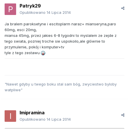
Patryk29
Opublikowano
14 Lipca 2014
Ja bralem paroksetyne i escitoplarm naraz+ mianseryna,paro
60mg, esci 20mg,
miansa 45mg, przez jakies 6-8 tygodni to myslalem ze zejde z
tego swiata, pozniej troche sie uspokoilo,ale glównie to
przymulenie, pokój i komputer+tv
tyle z tego zestawu
"Nawet gdyby u twego boku stal sam bóg, zwyciestwo byloby
watpliwe"
Imipramina
Opublikowano
14 Lipca 2014