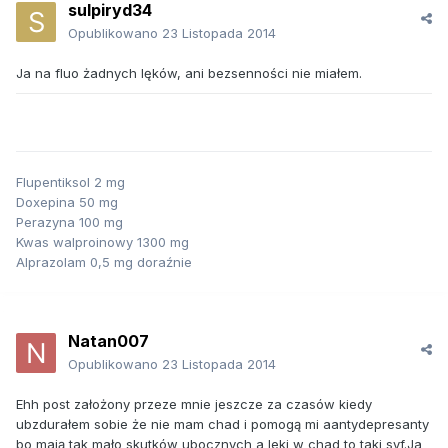
sulpiryd34
Opublikowano
23 Listopada 2014
Ja na fluo żadnych lęków, ani bezsenności nie miałem.
Flupentiksol 2 mg
Doxepina 50 mg
Perazyna 100 mg
Kwas walproinowy 1300 mg
Alprazolam 0,5 mg doraźnie
Natan007
Opublikowano
23 Listopada 2014
Ehh post założony przeze mnie jeszcze za czasów kiedy
ubzdurałem sobie że nie mam chad i pomogą mi aantydepresanty
bo mają tak mało skutków ubocznych a leki w chad to taki syf.Ja