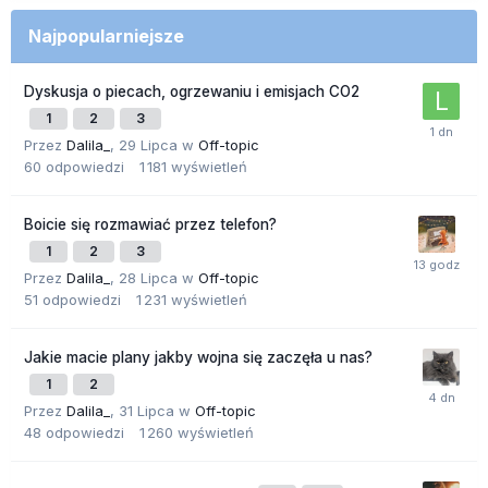
Najpopularniejsze
Dyskusja o piecach, ogrzewaniu i emisjach CO2
1
2
3
Przez
Dalila_
,
29 Lipca
w
Off-topic
60
odpowiedzi
1 181
wyświetleń
Boicie się rozmawiać przez telefon?
1
2
3
Przez
Dalila_
,
28 Lipca
w
Off-topic
51
odpowiedzi
1 231
wyświetleń
Jakie macie plany jakby wojna się zaczęła u nas?
1
2
Przez
Dalila_
,
31 Lipca
w
Off-topic
48
odpowiedzi
1 260
wyświetleń