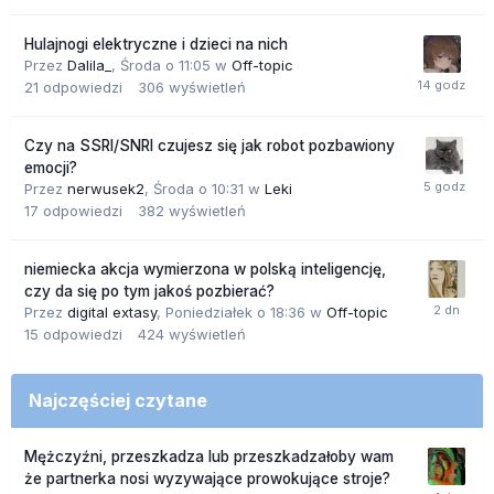
Hulajnogi elektryczne i dzieci na nich
Przez
Dalila_
,
Środa o 11:05
w
Off-topic
21
odpowiedzi
306
wyświetleń
Czy na SSRI/SNRI czujesz się jak robot pozbawiony
emocji?
Przez
nerwusek2
,
Środa o 10:31
w
Leki
17
odpowiedzi
382
wyświetleń
niemiecka akcja wymierzona w polską inteligencję,
czy da się po tym jakoś pozbierać?
Przez
digital extasy
,
Poniedziałek o 18:36
w
Off-topic
15
odpowiedzi
424
wyświetleń
Najczęściej czytane
Mężczyźni, przeszkadza lub przeszkadzałoby wam
że partnerka nosi wyzywające prowokujące stroje?