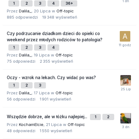
1
2
3
4
36
Przez
Dalila_
,
20 Lipca
w
Off-topic
885
odpowiedzi
19 348
wyświetleń
Czy podrzucanie dziadkom dzieci do opieki co
weekend przez młodych rodziców to patologia?
1
2
3
4
Przez
Dalila_
,
19 Lipca
w
Off-topic
75
odpowiedzi
2 355
wyświetleń
Oczy - wzrok na lekach. Czy widać po was?
1
2
3
Przez
Dalila_
,
17 Lipca
w
Off-topic
56
odpowiedzi
1 901
wyświetleń
Wszędzie dobrze, ale w łóżku najlepiej...
1
2
Przez
KochamElcie
,
21 Lipca
w
Off-topic
48
odpowiedzi
1 550
wyświetleń