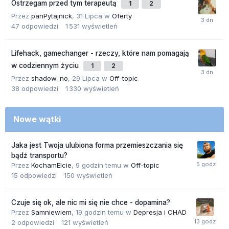
Ostrzegam przed tym terapeutą
1
2
Przez
panPytajnick
,
31 Lipca
w
Oferty
47
odpowiedzi
1 531
wyświetleń
Lifehack, gamechanger - rzeczy, które nam pomagają
w codziennym życiu
1
2
Przez
shadow_no
,
29 Lipca
w
Off-topic
38
odpowiedzi
1 330
wyświetleń
Nowe wątki
Jaka jest Twoja ulubiona forma przemieszczania się
bądź transportu?
Przez
KochamElcie
,
9 godzin temu
w
Off-topic
15
odpowiedzi
150
wyświetleń
Czuje się ok, ale nic mi się nie chce - dopamina?
Przez
Samniewiem
,
19 godzin temu
w
Depresja i CHAD
2
odpowiedzi
121
wyświetleń