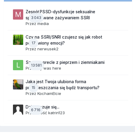
Zespół PSSD-dysfunkcje seksualne
3 043
spowodowane zażywaniem SSRI
Przez
media
Czy na SSRI/SNRI czujesz się jak robot
17
pozbawiony emocji?
Przez
nerwusek2
Szalone precle z pieprzem i ziemniakami
13 581
Przez
lily was here
Jaka jest Twoja ulubiona forma
15
przemieszczania się bądź transportu?
Przez
KochamElcie
Dzisiaj czuje się...
6 716
Przez Gość katrin123