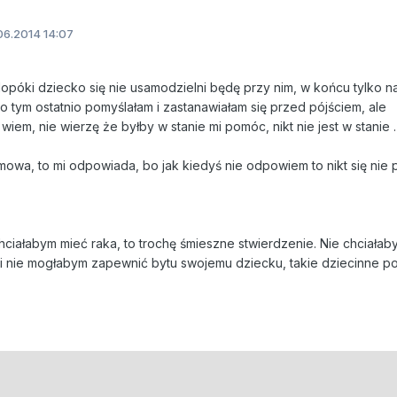
06.2014 14:07
dopóki dziecko się nie usamodzielni będę przy nim, w końcu tylko n
o tym ostatnio pomyślałam i zastanawiałam się przed pójściem, ale
em, nie wierzę że byłby w stanie mi pomóc, nikt nie jest w stanie .
mowa, to mi odpowiada, bo jak kiedyś nie odpowiem to nikt się nie 
ciałabym mieć raka, to trochę śmieszne stwierdzenie. Nie chciałab
 nie mogłabym zapewnić bytu swojemu dziecku, takie dziecinne po