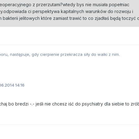
nieoperacyjnego z przerzutami?wtedy bys nie musiała popełniac
cy.odpowiada ci perspektywa kapitalnych warunków do rozwoju i
bakterii jelitowych które zamiast trawić to co zjadłaś będą toczyć 
ru, następuje, gdy cierpienie przekracza siły do walki z nim.
6.2014 14:16
haj bo bredzi -.- jeśli nie chcesz iść do psychiatry dla siebie to zró