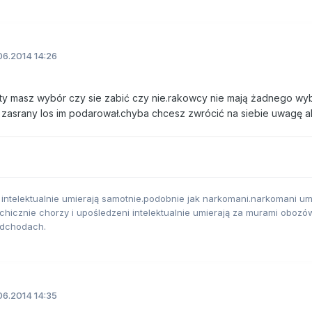
06.2014 14:26
?ty masz wybór czy sie zabić czy nie.rakowcy nie mają żadnego wyb
i zasrany los im podarował.chyba chcesz zwrócić na siebie uwagę al
 intelektualnie umierają samotnie.podobnie jak narkomani.narkomani um
hicznie chorzy i upośledzeni intelektualnie umierają za murami obozó
odchodach.
06.2014 14:35