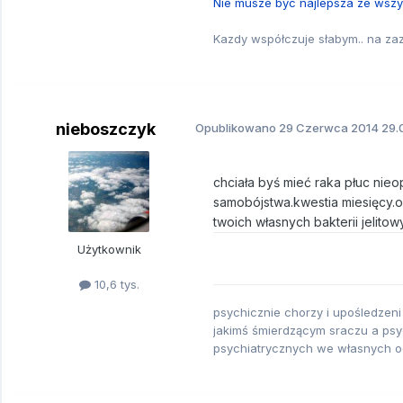
Nie musze byc najlepsza ze wszys
Kazdy współczuje słabym.. na z
nieboszczyk
Opublikowano
29 Czerwca 2014
29.
chciała byś mieć raka płuc nie
samobójstwa.kwestia miesięcy.
twoich własnych bakterii jelitow
Użytkownik
10,6 tys.
psychicznie chorzy i upośledzeni
jakimś śmierdzącym sraczu a psyc
psychiatrycznych we własnych 