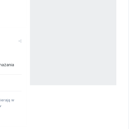
nażania
ierają w
w