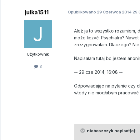
julka1511
Opublikowano
29 Czerwca 2014
29.
Ależ ja to wszystko rozumiem, 
może liczyć. Psychiatra? Nawet 
zrezygnowałam. Dlaczego? Nie wi
Użytkownik
Napisałam tutaj bo jestem anoni
3
-- 29 cze 2014, 16:08 --
Odpowiadając na pytanie czy ch
wtedy nie mogłabym pracować i
nieboszczyk napisał(a):