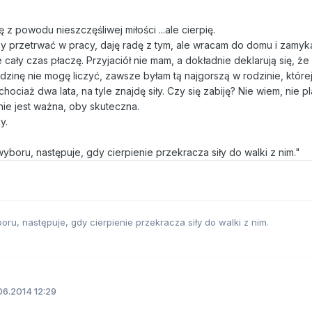
ę z powodu nieszczęśliwej miłości ...ale cierpię.
by przetrwać w pracy, daję radę z tym, ale wracam do domu i zamyka
 cały czas płaczę. Przyjaciół nie mam, a dokładnie deklarują się, że
odzinę nie mogę liczyć, zawsze byłam tą najgorszą w rodzinie, której
ociaż dwa lata, na tyle znajdę siły. Czy się zabiję? Nie wiem, nie p
 nie jest ważna, oby skuteczna.
y.
yboru, następuje, gdy cierpienie przekracza siły do walki z nim."
ru, następuje, gdy cierpienie przekracza siły do walki z nim.
6.2014 12:29