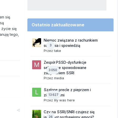
m się.
 są
Ostatnio zaktualizowane
 życie się
lanuję tego,
Niemoc związana z rachunkiem
3
sumienia i spowiedzią
Przez
take
Zespół PSSD-dysfunkcje
seksualne spowodowane
3 050
zażywaniem SSRI
Przez
media
Szalone precle z pieprzem i
13 627
ziemniakami
Przez
lily was here
Czy na SSRI/SNRI czujesz się
26
jak robot pozbawiony emocji?