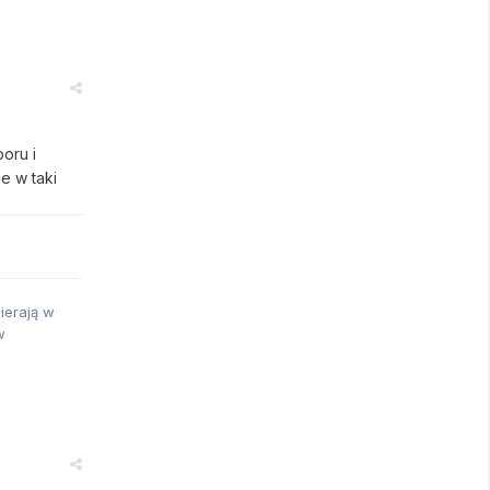
oru i
e w taki
ierają w
w