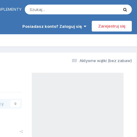
 SUPLEMENTY
Zarejestruj się
Posiadasz konto? Zaloguj się
Aktywne wątki (bez zabaw)
cy
0