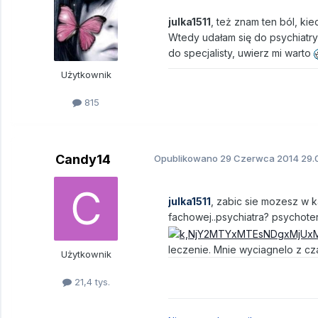
julka1511
, też znam ten ból, kie
Wtedy udałam się do psychiatry
do specjalisty, uwierz mi warto
Użytkownik
815
Candy14
Opublikowano
29 Czerwca 2014
29.
julka1511
, zabic sie mozesz w k
fachowej..psychiatra? psychote
leczenie. Mnie wyciagnelo z cz
Użytkownik
21,4 tys.