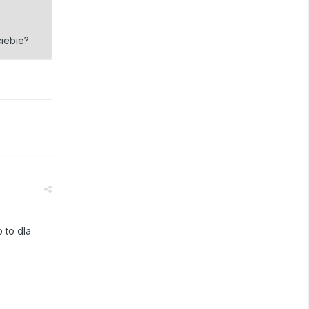
ciebie?
b to dla