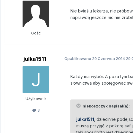
Nie byłaś u lekarza, nie próbowa
naprawdę jeszcze nic nie zrob
Gość
julka1511
Opublikowano
29 Czerwca 2014
29.0
Każdy ma wybór. A poza tym b
słownictwa aby spotęgować swoj
Użytkownik
nieboszczyk napisał(a):
3
julka1511
, dziecinne podejś
muszą przyjąć z pokorą syf 
taki sposób?to jest dziecinne