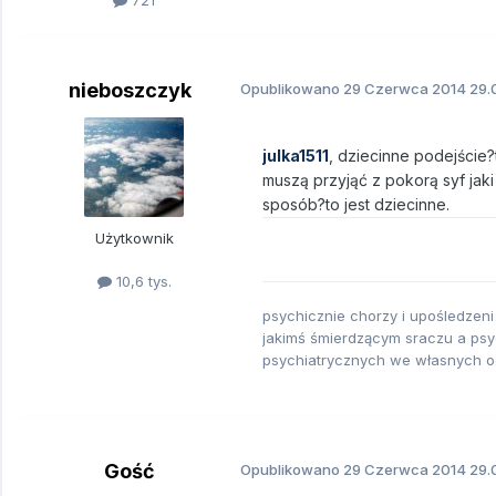
721
nieboszczyk
Opublikowano
29 Czerwca 2014
29.
julka1511
, dziecinne podejście
muszą przyjąć z pokorą syf jak
sposób?to jest dziecinne.
Użytkownik
10,6 tys.
psychicznie chorzy i upośledzeni
jakimś śmierdzącym sraczu a psyc
psychiatrycznych we własnych 
Gość
Opublikowano
29 Czerwca 2014
29.