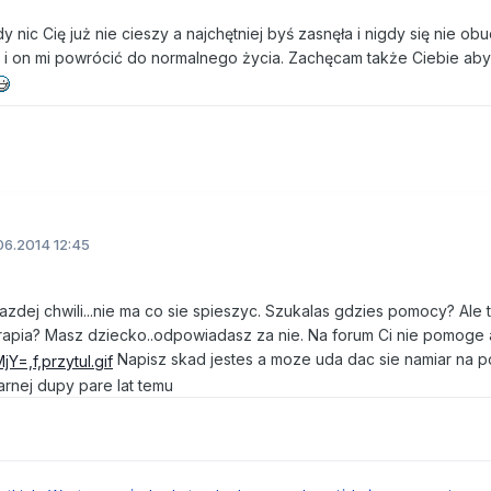
dy nic Cię już nie cieszy a najchętniej byś zasnęła i nigdy się nie obu
 i on mi powrócić do normalnego życia. Zachęcam także Ciebie abyś
06.2014 12:45
azdej chwili...nie ma co sie spieszyc. Szukalas gdzies pomocy? Ale t
rapia? Masz dziecko..odpowiadasz za nie. Na forum Ci nie pomoge 
Napisz skad jestes a moze uda dac sie namiar na 
arnej dupy pare lat temu