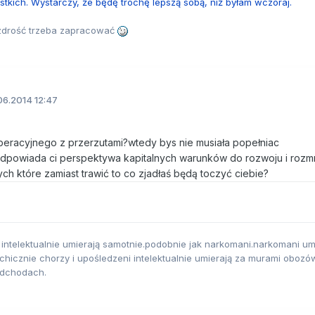
tkich. Wystarczy, że będę trochę lepszą sobą, niż byłam wczoraj.
azdrość trzeba zapracować
06.2014 12:47
operacyjnego z przerzutami?wtedy bys nie musiała popełniac
odpowiada ci perspektywa kapitalnych warunków do rozwoju i rozm
ych które zamiast trawić to co zjadłaś będą toczyć ciebie?
 intelektualnie umierają samotnie.podobnie jak narkomani.narkomani um
hicznie chorzy i upośledzeni intelektualnie umierają za murami obozó
odchodach.