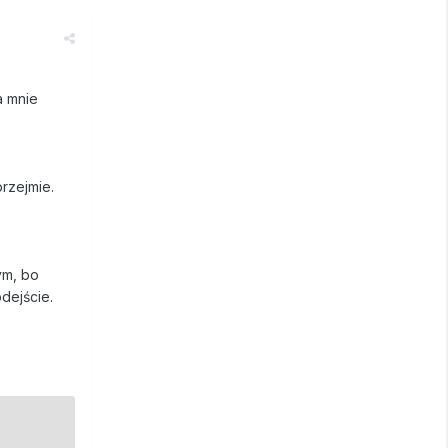
a mnie
przejmie.
ym, bo
dejście.