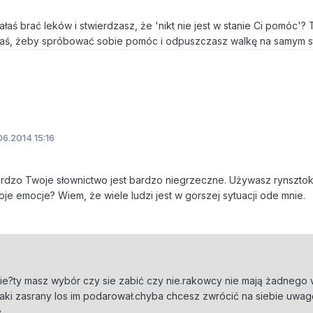
łaś brać leków i stwierdzasz, że 'nikt nie jest w stanie Ci pomóc'? 
iłaś, żeby spróbować sobie pomóc i odpuszczasz walkę na samym st
6.2014 15:16
ardzo Twoje słownictwo jest bardzo niegrzeczne. Używasz rynszt
e emocje? Wiem, że wiele ludzi jest w gorszej sytuacji ode mnie.
cie?ty masz wybór czy sie zabić czy nie.rakowcy nie mają żadnego 
jaki zasrany los im podarował.chyba chcesz zwrócić na siebie uwag
.