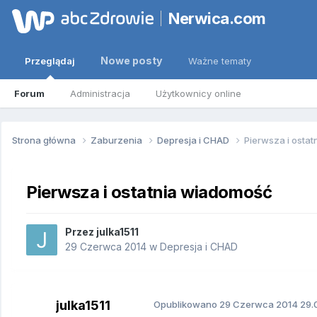
Nerwica.com
Nowe posty
Przeglądaj
Ważne tematy
Forum
Administracja
Użytkownicy online
Strona główna
Zaburzenia
Depresja i CHAD
Pierwsza i osta
Pierwsza i ostatnia wiadomość
Przez
julka1511
29 Czerwca 2014
w
Depresja i CHAD
julka1511
Opublikowano
29 Czerwca 2014
29.0