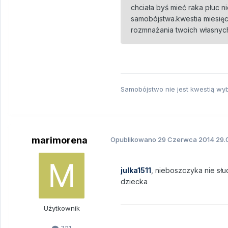
chciała byś mieć raka płuc 
samobójstwa.kwestia miesię
rozmnażania twoich własnych 
Samobójstwo nie jest kwestią wybo
marimorena
Opublikowano
29 Czerwca 2014
29.0
julka1511
, nieboszczyka nie słuc
dziecka
Użytkownik