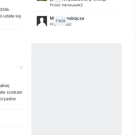
Przez
nerwusek2
dziła.
 udała się
Myśli samobójcze
7 929
Przez Gość
akiej
ale sciskam
porzadne