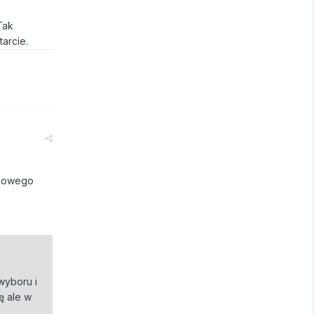
Tak
arcie.
okowego
wyboru i
ę ale w