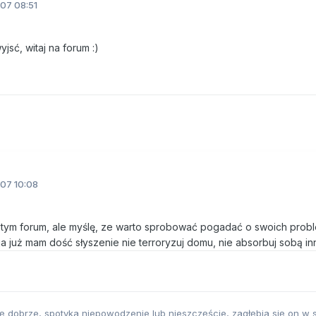
07 08:51
jsć, witaj na forum :)
07 10:08
a tym forum, ale myślę, ze warto sprobować pogadać o swoich prob
. ja już mam dość słyszenie nie terroryzuj domu, nie absorbuj sobą in
ę dobrze, spotyka niepowodzenie lub nieszczęście, zagłębia się on w 