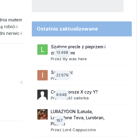
dnia miałem
 robići i
Ostatnio zaktualizowane
ni nerwic i
Szalone precle z pieprzem i
13 498
ziemniakami
Przez
lily was here
Samotność
22 979
Przez
ixi
Co jest gorsze X czy Y?
8 648
Przez Gość sailorka
LURAZYDON (Latuda,
Lurasidone Teva, Lurobran,
167
POLUR)
Przez
Lord Cappuccino