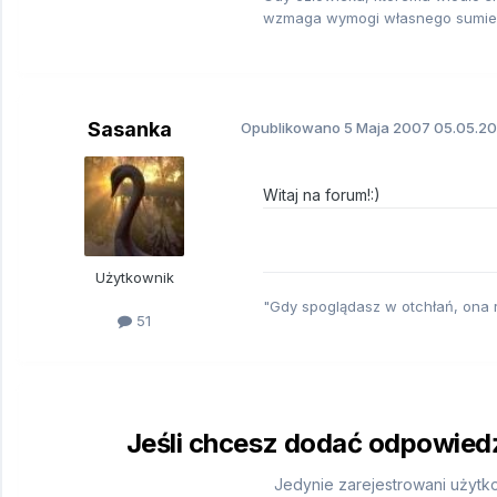
wzmaga wymogi własnego sumieni
Sasanka
Opublikowano
5 Maja 2007
05.05.200
Witaj na forum!:)
Użytkownik
"Gdy spoglądasz w otchłań, ona r
51
Jeśli chcesz dodać odpowiedź,
Jedynie zarejestrowani użytk