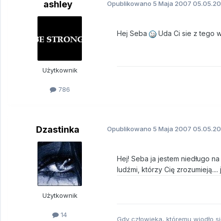
ashley
Opublikowano
5 Maja 2007
05.05.20
Hej Seba
Uda Ci sie z tego wy
Użytkownik
786
Dzastinka
Opublikowano
5 Maja 2007
05.05.20
Hej! Seba ja jestem niedługo n
ludźmi, którzy Cię zrozumieją...
Użytkownik
14
Gdy człowieka, któremu wiodło si