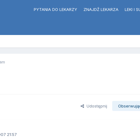
PYTANIA DO LEKARZY
ZNAJDŹ LEKARZA
LEKI I
tam
Udostępnij
Obserwują
07 21:57