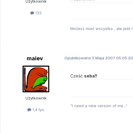
Użytkownik
132
Możesz mieć wszystko , ale jeśli
maiev
Opublikowano
5 Maja 2007
05.05.20
Cześć
seba!!
Użytkownik
"I need a new version of me..."
1,4 tys.