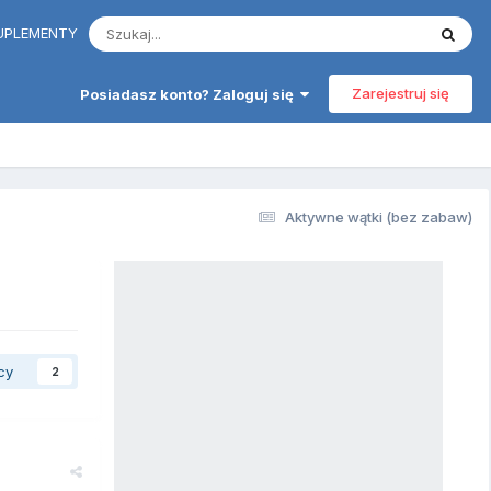
 SUPLEMENTY
Zarejestruj się
Posiadasz konto? Zaloguj się
Aktywne wątki (bez zabaw)
cy
2