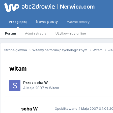
Nerwica.com
Nowe posty
Przeglądaj
Ważne tematy
Forum
Administracja
Użytkownicy online
Strona główna
Witamy na forum psychologicznym
Witam
wi
witam
Przez
seba W
4 Maja 2007
w
Witam
seba W
Opublikowano
4 Maja 2007
04.05.20