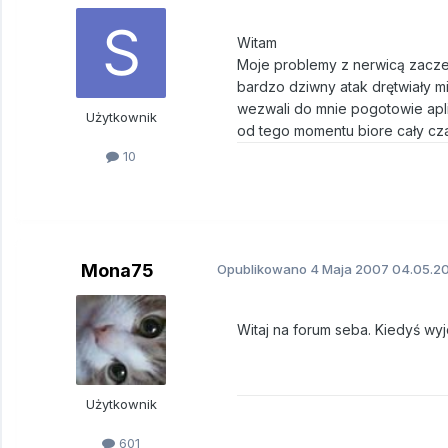
Witam
Moje problemy z nerwicą zaczeł
bardzo dziwny atak drętwiały m
wezwali do mnie pogotowie apli
Użytkownik
od tego momentu biore cały cza
10
Mona75
Opublikowano
4 Maja 2007
04.05.20
Witaj na forum seba. Kiedyś wy
Użytkownik
601