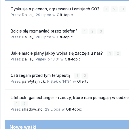
Dyskusja o piecach, ogrzewaniu i emisjach CO2
1
2
3
Przez
Dalila_
,
29 Lipca
w
Off-topic
Boicie się rozmawiać przez telefon?
1
2
3
Przez
Dalila_
,
28 Lipca
w
Off-topic
Jakie macie plany jakby wojna się zaczęła u nas?
1
2
Przez
Dalila_
,
Piątek o 13:31
w
Off-topic
Ostrzegam przed tym terapeutą
1
2
Przez
panPytajnick
,
Piątek o 14:34
w
Oferty
Lifehack, gamechanger - rzeczy, które nam pomagają w codzi
1
2
Przez
shadow_no
,
29 Lipca
w
Off-topic
Nowe wątki