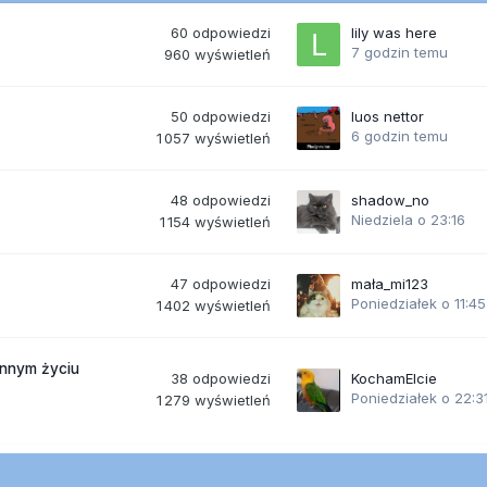
60
odpowiedzi
lily was here
7 godzin temu
960
wyświetleń
50
odpowiedzi
luos nettor
6 godzin temu
1 057
wyświetleń
48
odpowiedzi
shadow_no
Niedziela o 23:16
1 154
wyświetleń
47
odpowiedzi
mała_mi123
Poniedziałek o 11:45
1 402
wyświetleń
ennym życiu
38
odpowiedzi
KochamElcie
Poniedziałek o 22:3
1 279
wyświetleń