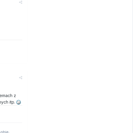
lemach z
nych itp.
sobie,