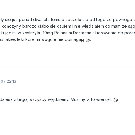
y sie już ponad dwa lata temu a zaczeło sie od tego że pewnego 
i kończyny bardzo słabo sie czułem i nie wiedziałem co mam ze sąbą
kując mi w zastrzyku 10mg Relanium.Dostałem skierowanie do porad
s jakieś leki kore mi wogóle nie pomagają
.
07 22:13
jdziesz z tego, wszyscy wyjdziemy. Musimy w to wierzyć