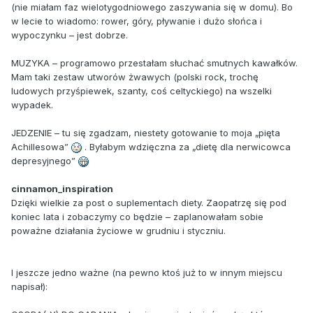
(nie miałam faz wielotygodniowego zaszywania się w domu). Bo
w lecie to wiadomo: rower, góry, pływanie i dużo słońca i
wypoczynku – jest dobrze.
MUZYKA – programowo przestałam słuchać smutnych kawałków.
Mam taki zestaw utworów żwawych (polski rock, trochę
ludowych przyśpiewek, szanty, coś celtyckiego) na wszelki
wypadek.
JEDZENIE – tu się zgadzam, niestety gotowanie to moja „pięta
Achillesowa”
. Byłabym wdzięczna za „dietę dla nerwicowca
depresyjnego”
cinnamon_inspiration
Dzięki wielkie za post o suplementach diety. Zaopatrzę się pod
koniec lata i zobaczymy co będzie – zaplanowałam sobie
poważne działania życiowe w grudniu i styczniu.
I jeszcze jedno ważne (na pewno ktoś już to w innym miejscu
napisał):