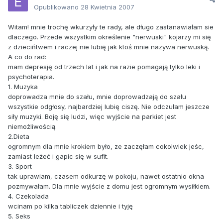
Opublikowano
28 Kwietnia 2007
Witam! mnie trochę wkurzyły te rady, ale długo zastanawiałam sie
dlaczego. Przede wszystkim określenie "nerwuski" kojarzy mi się
z dziecińtwem i raczej nie lubię jak ktoś mnie nazywa nerwuską.
A co do rad:
mam depresję od trzech lat i jak na razie pomagają tylko leki i
psychoterapia.
1. Muzyka
doprowadza mnie do szału, mnie doprowadzają do szału
wszystkie odgłosy, najbardziej lubię ciszę. Nie odczułam jeszcze
siły muzyki. Boję się ludzi, więc wyjście na parkiet jest
niemożliwością.
2.Dieta
ogromnym dla mnie krokiem było, ze zaczęłam cokolwiek jeśc,
zamiast leżeć i gapic się w sufit.
3. Sport
tak uprawiam, czasem odkurzę w pokoju, nawet ostatnio okna
pozmywałam. Dla mnie wyjście z domu jest ogromnym wysiłkiem.
4. Czekolada
wcinam po kilka tabliczek dziennie i tyję
5. Seks