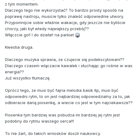
z tym momentem.
Dlaczego tego nie wykorzystać? To bardzo prosty sposób na
poprawę nastroju, musicie tylko znaleść odpowiednie utwory.
Przypomnijcie sobie właśnie wakacje, gdy jeszcze nie byliście
chorzy, jaki był wtedy największy przebój??
Włączcie go!! I do dzieła!! na parkiet
Kwestia druga.
Dlaczego muzyka sprawia, ze czujecie się podekscytowani??
Dlaczego czasem wlączacie kawalek i słuchając go rośnie w was
energia??
Już wszystko tłumaczę.
Oprócz tego, ze musi być fajna melodia basik itp, musi być
odpowiedni rytm, to on jest najbardziej odpowiedzialny za to, jak
odbieracie daną piosenkę, a wiecie co jest w tym najciekawsze??
Piosenka tym bardziej was pobudza im bardziej jej rytm jest
podobny do rytmu waszego serca!!!
To nie żart, do takich wniosków doszli naukowcy.