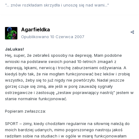
"... znów rozkładam skrzydła i unoszę się nad wami..."
Agarfieldka
Opublikowano
10 Czerwca 2007
JaLukas!
Hej, super, że zebrałeś sposoby na depresję. Mam podobne
wnioski na podstawie swoich ponad 10-letnich zmagań z
depresją, lękami, nerwicą i trochę zaburzeniami odżywiania. A
kiedyś było tak, że nie mogłam funkcjonować bez leków i zrobię
wszystko, żeby się to już nigdy nie powtórzyło. Nadal jeszcze
gorzej czuje się zimą, ale jeśli w porę zauważę sygnały
ostrzegawcze i zastosuję „zestaw poprawiający nastrój” jestem w
stanie normalnie funkcjonować.
Popieram zwłaszcza:
SPORT – zimy, kiedy chodziłam regularnie na siłownię należą do
moich bardziej udanych, mimo pogorszonego nastroju jakoś
radziłam sobie na studiach i w ogóle w miarę funkcjonowałam