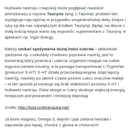
Huśtawki nastroju i niepokój może pogłębiać niedobór
aminokwasu o nazwie
Tauryna
(ang. L-Taurine): problem ten
występuje najczęściej w przypadku wegetariańskiej diety (mięso i
ryby są dla nas największym źródłem Tauryny). Będąc na diecie z
małą ilością mięsa warto się wspomóc suplementami z Tauryną: w
aptekach np. Vigor Energy
Należy
unikać spożywania dużej ilości cukrów
– jakkolwiek
zjedzenie np. czekolady chwilowo poprawia nastrój, jest to
bumerang który powraca i uderza: organizm reaguje na cukier
wypuszczeniem insuliny, a ta pomaga transportować L-Tryptofan
(prekursor 5-HT): 5-HT działa przeciwdepresyjnie (stąd lepszy
nastrój), niestety po jakimś czasie poziom cukru znacznie maleje
– w ten sposób prowokuje się brak stabilności poziomu 5-HT i
huśtawki nastroju. Dieta uboga w cukry skutkuje większą energią,
mniejszym poirytowaniem i mniejszą depresją.
zrodlo:
http://bpd.szybkanauka.net/
Ja biore magnez, Omega 3, deprim i pije zielona herbate i
naprawde jest lepiej, chodze z glowa w chmurach!