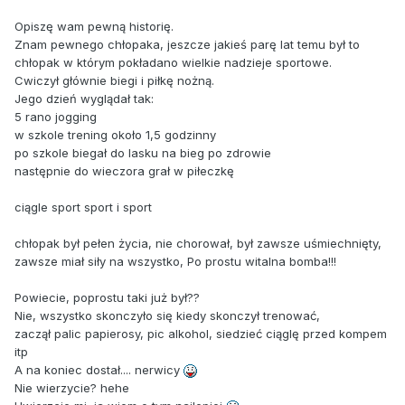
Opiszę wam pewną historię.
Znam pewnego chłopaka, jeszcze jakieś parę lat temu był to
chłopak w którym pokładano wielkie nadzieje sportowe.
Cwiczył głównie biegi i piłkę nożną.
Jego dzień wyglądał tak:
5 rano jogging
w szkole trening około 1,5 godzinny
po szkole biegał do lasku na bieg po zdrowie
następnie do wieczora grał w piłeczkę
ciągle sport sport i sport
chłopak był pełen życia, nie chorował, był zawsze uśmiechnięty,
zawsze miał siły na wszystko, Po prostu witalna bomba!!!
Powiecie, poprostu taki już był??
Nie, wszystko skonczyło się kiedy skonczył trenować,
zaczął palic papierosy, pic alkohol, siedzieć ciąglę przed kompem
itp
A na koniec dostał.... nerwicy
Nie wierzycie? hehe