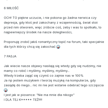
6 MIŁOŚĆ
OCH! TO piękne uczucie, i nie pokona go żadna nerwica czy
depresja, gdy ktoś jest zakochany z wzajemnością, świat stoii
przed nim otworem, więc zróbcie coś, zeby i was to spotkało, to
najpewniejszy środek na nasze dolegliwości,
Proponuję zrobić jakiś romantyczny topić na forum, taki specjalnie
dla tych którzy chcą się zakochać
7 PASJA
Jak wiecie nasze objawy nasilają się wtedy gdy się nudzimy, nie
mamy co robić i myślimy, myślimy, myślimy...
Wtedy trzeba zająć się czymś co zajmie nas w 100%
Ja np jestem muzykiem i tworzę muzykę na komputerze, gdy
zasiądę do niego... nic mi nie jest wstanie odebrać tego szczęscia
I jest jak w piosence: "Nie ma mnie dla nikogo"
I DLA TEJ K***** TEŻ!!!!!