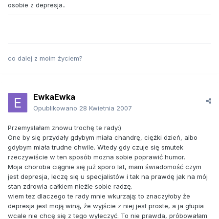
osobie z depresja..
co dalej z moim życiem?
EwkaEwka
Opublikowano
28 Kwietnia 2007
Przemyslałam znowu trochę te rady:)
One by się przydały gdybym miała chandrę, ciężki dzień, albo
gdybym miała trudne chwile. Wtedy gdy czuje się smutek
rzeczywiście w ten sposób mozna sobie poprawić humor.
Moja choroba ciągnie się już sporo lat, mam świadomość czym
jest depresja, leczę się u specjalistów i tak na prawdę jak na mój
stan zdrowia całkiem nieźle sobie radzę.
wiem tez dlaczego te rady mnie wkurzają: to znaczyłoby że
depresja jest moją winą, że wyjście z niej jest proste, a ja głupia
wcale nie chcę się z tego wyleczyć. To nie prawda, próbowałam