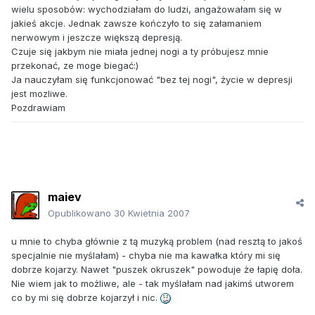
wielu sposobów: wychodziałam do ludzi, angażowałam się w
jakieś akcje. Jednak zawsze kończyło to się załamaniem
nerwowym i jeszcze większą depresją.
Czuje się jakbym nie miała jednej nogi a ty próbujesz mnie
przekonać, ze moge biegać:)
Ja nauczyłam się funkcjonować "bez tej nogi", życie w depresji
jest mozliwe.
Pozdrawiam
maiev
Opublikowano
30 Kwietnia 2007
u mnie to chyba głównie z tą muzyką problem (nad resztą to jakoś
specjalnie nie myślałam) - chyba nie ma kawałka który mi się
dobrze kojarzy. Nawet "puszek okruszek" powoduje że łapię doła.
Nie wiem jak to możliwe, ale - tak myślałam nad jakimś utworem
co by mi się dobrze kojarzył i nic.