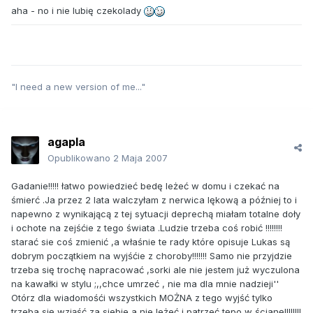
aha - no i nie lubię czekolady
"I need a new version of me..."
agapla
Opublikowano
2 Maja 2007
Gadanie!!!!! łatwo powiedzieć bedę leżeć w domu i czekać na
śmierć .Ja przez 2 lata walczyłam z nerwica lękową a później to i
napewno z wynikającą z tej sytuacji deprechą miałam totalne doły
i ochote na zejśćie z tego świata .Ludzie trzeba coś robić !!!!!!!!
starać sie coś zmienić ,a właśnie te rady które opisuje Lukas są
dobrym początkiem na wyjśćie z choroby!!!!!!! Samo nie przyjdzie
trzeba się trochę napracować ,sorki ale nie jestem już wyczulona
na kawałki w stylu ;,,chce umrzeć , nie ma dla mnie nadzieji''
Otórz dla wiadomośći wszystkich MOŻNA z tego wyjść tylko
trzeba się wziąść za siebie a nie leżeć i patrzeć tępo w ścianę!!!!!!!!