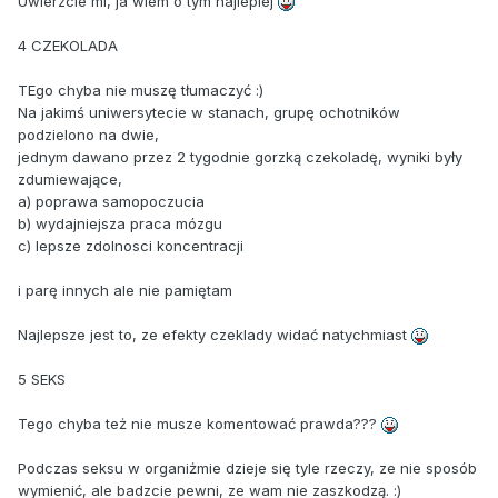
Uwierzcie mi, ja wiem o tym najlepiej
4 CZEKOLADA
TEgo chyba nie muszę tłumaczyć :)
Na jakimś uniwersytecie w stanach, grupę ochotników
podzielono na dwie,
jednym dawano przez 2 tygodnie gorzką czekoladę, wyniki były
zdumiewające,
a) poprawa samopoczucia
b) wydajniejsza praca mózgu
c) lepsze zdolnosci koncentracji
i parę innych ale nie pamiętam
Najlepsze jest to, ze efekty czeklady widać natychmiast
5 SEKS
Tego chyba też nie musze komentować prawda???
Podczas seksu w organiżmie dzieje się tyle rzeczy, ze nie sposób
wymienić, ale badzcie pewni, ze wam nie zaszkodzą. :)