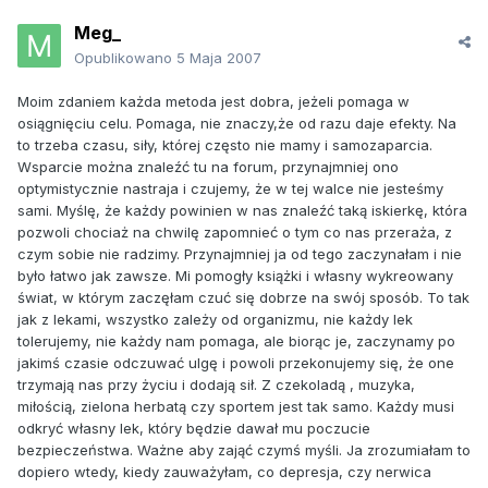
Meg_
Opublikowano
5 Maja 2007
Moim zdaniem każda metoda jest dobra, jeżeli pomaga w
osiągnięciu celu. Pomaga, nie znaczy,że od razu daje efekty. Na
to trzeba czasu, siły, której często nie mamy i samozaparcia.
Wsparcie można znaleźć tu na forum, przynajmniej ono
optymistycznie nastraja i czujemy, że w tej walce nie jesteśmy
sami. Myślę, że każdy powinien w nas znaleźć taką iskierkę, która
pozwoli chociaż na chwilę zapomnieć o tym co nas przeraża, z
czym sobie nie radzimy. Przynajmniej ja od tego zaczynałam i nie
było łatwo jak zawsze. Mi pomogły książki i własny wykreowany
świat, w którym zaczęłam czuć się dobrze na swój sposób. To tak
jak z lekami, wszystko zależy od organizmu, nie każdy lek
tolerujemy, nie każdy nam pomaga, ale biorąc je, zaczynamy po
jakimś czasie odczuwać ulgę i powoli przekonujemy się, że one
trzymają nas przy życiu i dodają sił. Z czekoladą , muzyka,
miłością, zielona herbatą czy sportem jest tak samo. Każdy musi
odkryć własny lek, który będzie dawał mu poczucie
bezpieczeństwa. Ważne aby zająć czymś myśli. Ja zrozumiałam to
dopiero wtedy, kiedy zauważyłam, co depresja, czy nerwica