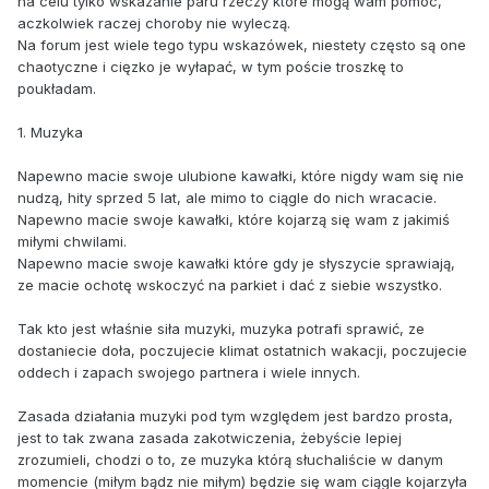
na celu tylko wskazanie paru rzeczy które mogą wam pomóc,
aczkolwiek raczej choroby nie wyleczą.
Na forum jest wiele tego typu wskazówek, niestety często są one
chaotyczne i cięzko je wyłapać, w tym poście troszkę to
poukładam.
1. Muzyka
Napewno macie swoje ulubione kawałki, które nigdy wam się nie
nudzą, hity sprzed 5 lat, ale mimo to ciągle do nich wracacie.
Napewno macie swoje kawałki, które kojarzą się wam z jakimiś
miłymi chwilami.
Napewno macie swoje kawałki które gdy je słyszycie sprawiają,
ze macie ochotę wskoczyć na parkiet i dać z siebie wszystko.
Tak kto jest właśnie siła muzyki, muzyka potrafi sprawić, ze
dostaniecie doła, poczujecie klimat ostatnich wakacji, poczujecie
oddech i zapach swojego partnera i wiele innych.
Zasada działania muzyki pod tym względem jest bardzo prosta,
jest to tak zwana zasada zakotwiczenia, żebyście lepiej
zrozumieli, chodzi o to, ze muzyka którą słuchaliście w danym
momencie (miłym bądz nie miłym) będzie się wam ciągle kojarzyła