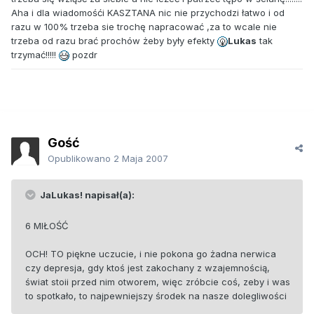
Aha i dla wiadomośći KASZTANA nic nie przychodzi łatwo i od
razu w 100% trzeba sie trochę napracować ,za to wcale nie
trzeba od razu brać prochów żeby były efekty
Lukas
tak
trzymać!!!!!
pozdr
Gość
Opublikowano
2 Maja 2007
JaLukas! napisał(a):
6 MIŁOŚĆ
OCH! TO piękne uczucie, i nie pokona go żadna nerwica
czy depresja, gdy ktoś jest zakochany z wzajemnością,
świat stoii przed nim otworem, więc zróbcie coś, zeby i was
to spotkało, to najpewniejszy środek na nasze dolegliwości