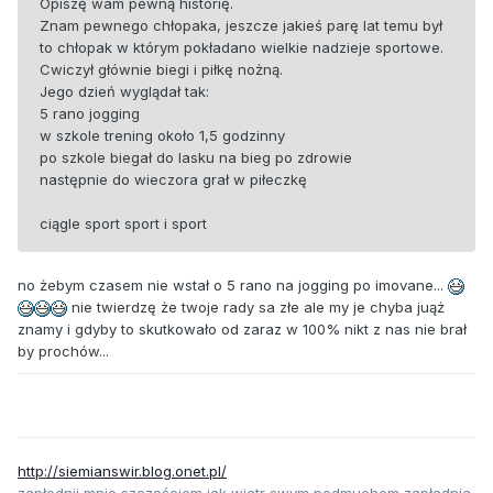
Opiszę wam pewną historię.
Znam pewnego chłopaka, jeszcze jakieś parę lat temu był
to chłopak w którym pokładano wielkie nadzieje sportowe.
Cwiczył głównie biegi i piłkę nożną.
Jego dzień wyglądał tak:
5 rano jogging
w szkole trening około 1,5 godzinny
po szkole biegał do lasku na bieg po zdrowie
następnie do wieczora grał w piłeczkę
ciągle sport sport i sport
no żebym czasem nie wstał o 5 rano na jogging po imovane...
nie twierdzę że twoje rady sa złe ale my je chyba juąż
znamy i gdyby to skutkowało od zaraz w 100% nikt z nas nie brał
by prochów...
http://siemianswir.blog.onet.pl/