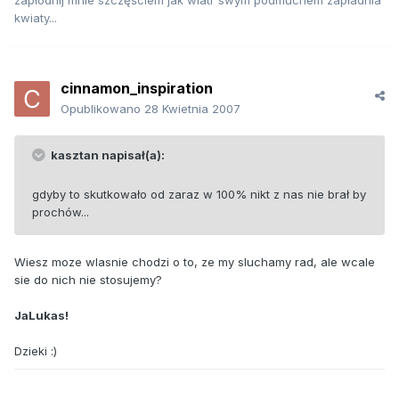
zapłodnij mnie szczęściem jak wiatr swym podmuchem zapładnia
kwiaty...
cinnamon_inspiration
Opublikowano
28 Kwietnia 2007
kasztan napisał(a):
gdyby to skutkowało od zaraz w 100% nikt z nas nie brał by
prochów...
Wiesz moze wlasnie chodzi o to, ze my sluchamy rad, ale wcale
sie do nich nie stosujemy?
JaLukas!
Dzieki :)