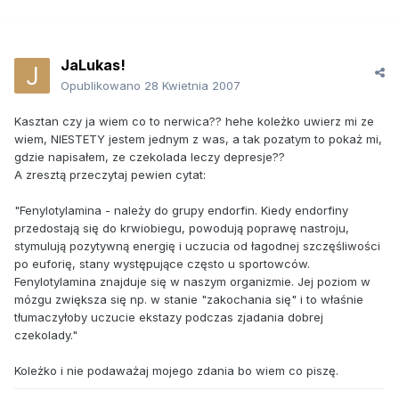
JaLukas!
Opublikowano
28 Kwietnia 2007
Kasztan czy ja wiem co to nerwica?? hehe koleżko uwierz mi ze
wiem, NIESTETY jestem jednym z was, a tak pozatym to pokaż mi,
gdzie napisałem, ze czekolada leczy depresje??
A zresztą przeczytaj pewien cytat:
"Fenylotylamina - należy do grupy endorfin. Kiedy endorfiny
przedostają się do krwiobiegu, powodują poprawę nastroju,
stymulują pozytywną energię i uczucia od łagodnej szczęśliwości
po euforię, stany występujące często u sportowców.
Fenylotylamina znajduje się w naszym organizmie. Jej poziom w
mózgu zwiększa się np. w stanie "zakochania się" i to właśnie
tłumaczyłoby uczucie ekstazy podczas zjadania dobrej
czekolady."
Koleżko i nie podaważaj mojego zdania bo wiem co piszę.