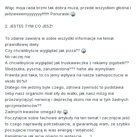
Więc moja rada brzmi tak dobra muza, przede wszystkim głośna i
jedzieeeemyyyyyyy!!!!!!!! Ponuraski
2. JESTES TYM CO JESZ!
To zdanie zawiera w sobie wszystki informacje na temat
prawidłowej diety.
Czy chcielibyście wyglądać jak pizza??
No raczej nie
A chcielibyście wyglądać jak truskaweczka z reklamy jogobelli??
Słodziutka, pyszna, zarumieniona??? hehe ale wymyślam
Prawda jest taka, to co jemy wpływa na nasze samopoczucie w
około 80%!!
Dlatego nie jedzmy byle czego, zdrowa zywność to podstawa
zeby nasz organizm miał siły do walki, jak nasz mózg ma
przezwycięzyć nerwicę i deprechę skoro nie ma w tym żadnych
sprzymieżenców??
Zadnych kwasów omega3 itp
Poczytajcie sobie fachowe artykuły na ten temat i zacznijcie jeść
to czego naprawdę potrzebujecie, a gwarantuję wam, ze szybko
poczujecie rosnącą w was energię i witalność.
Pamiętajcie jak jecie gówno to jestescie ...... :)