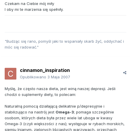
Czekam na Ciebie mój miły
I oby mi te marzenia się spełniły.
"Budząc się rano, pomyśl jaki to wspaniały skarb żyć, oddychać i
móc się radować."
cinnamon_inspiration
Opublikowano
3 Maja 2007
Myślę, że często nasza dieta, jest winą naszej depresji. Jeśli
chodzi o suplementy diety, to polecam:
Naturalną pomocą działającą delikatnie p/depresyjnie i
stabilizująco na nastrój jest
Omega-3
; pomaga szczególnie
osobom, których dieta była przez wiele lat uboga w kwasy
Omega-3 (czyli większości z nas); występuje w rybach morskich,
siemiu lnianym, zielonych liściastych warzywach, orzechach