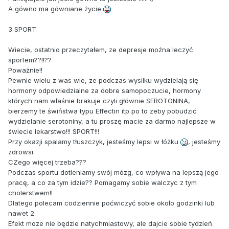
A gówno ma gówniane życie
3 SPORT
Wiecie, ostatnio przeczytałem, ze depresje można leczyć
sportem??!!??
Poważnie!!
Pewnie wielu z was wie, ze podczas wysilku wydzielają się
hormony odpowiedzialne za dobre samopoczucie, hormony
których nam właśnie brakuje czyli głównie SEROTONINA,
bierzemy te świństwa typu Effectin itp po to zeby pobudzić
wydzielanie serotoniny, a tu proszę macie za darmo najlepsze w
świecie lekarstwo!!! SPORT!!!
Przy okazji spalamy tłuszczyk, jesteśmy lepsi w łóżku
, jesteśmy
zdrowsi.
CZego więcej trzeba???
Podczas sportu dotleniamy swój mózg, co wpływa na lepszą jego
pracę, a co za tym idzie?? Pomagamy sobie walczyc z tym
cholerstwem!!
Dlatego polecam codziennie poćwiczyć sobie około godzinki lub
nawet 2.
Efekt moze nie będzie natychmiastowy, ale dajcie sobie tydzień.