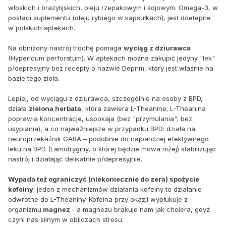
włoskich i brazylijskich, oleju rzepakowym i sojowym. Omega-3, w
postaci suplementu (oleju rybiego w kapsułkach), jest doetepne
w polskich aptekach.
Na obniżony nastrój trochę pomaga
wyciąg z dziurawca
(Hypericum perforatum). W aptekach można zakupić jedyny "lek"
p/depresyjny bez recepty o nazwie Deprim, który jest właśnie na
bazie tego zioła.
Lepiej, od wyciągu z dziurawca, szczególnie na osoby z BPD,
działa
zielona herbata
, która zawiera L-Theanine; L-Theanina
poprawia koncentracje, uspokaja (bez "przymulania"; bez
usypiania), a co najważniejsze w przypadku BPD: działa na
neuroprzekaźnik GABA – podobnie do najbardziej efektywnego
leku na BPD (Lamotryginy, o której będzie mowa niżej) stabilizując
nastrój i działając delikatnie p/depresyjnie.
Wypada też ograniczyć (niekoniecznie do zera) spożycie
kofeiny
: jeden z mechanizmów działania kofeiny to działanie
odwrotne do L-Theaniny. Kofeina przy okazji wypłukuje z
organizmu
magnez
- a magnezu brakuje nam jak cholera, gdyż
czyni nas silnym w obliczach stresu.