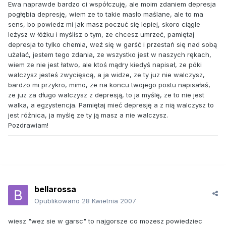
Ewa naprawde bardzo ci współczuję, ale moim zdaniem depresja
pogłębia depresję, wiem ze to takie masło maślane, ale to ma
sens, bo powiedz mi jak masz poczuć się lepiej, skoro ciągle
leżysz w łóżku i myślisz o tym, ze chcesz umrzeć, pamiętaj
depresja to tylko chemia, weź się w garść i przestań się nad sobą
użalać, jestem tego zdania, ze wszystko jest w naszych rękach,
wiem ze nie jest łatwo, ale ktoś mądry kiedyś napisał, ze póki
walczysz jesteś zwycięscą, a ja widze, ze ty juz nie walczysz,
bardzo mi przykro, mimo, ze na koncu twojego postu napisałaś,
ze juz za długo walczysz z depresją, to ja myślę, ze to nie jest
walka, a egzystencja. Pamiętaj mieć depresję a z nią walczysz to
jest różnica, ja myślę ze ty ją masz a nie walczysz.
Pozdrawiam!
bellarossa
Opublikowano
28 Kwietnia 2007
wiesz "wez sie w garsc" to najgorsze co mozesz powiedziec