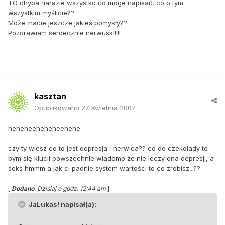
TO chyba narazie wszystko co moge napisać, co o tym
wszystkim myślicie??
Może macie jeszcze jakieś pomysły??
Pozdrawiam serdecznie nerwuski!!!!
kasztan
Opublikowano
27 Kwietnia 2007
heheheeheheheehehe
czy ty wiesz co to jest depresja i nerwica?? co do czekolady to
bym się kłucił powszechnie wiadomo że nie leczy ona depresji, a
seks hmmm a jak ci padnie system wartości to co zrobisz...??
[
Dodano
: Dzisiaj o godz. 12:44 am
]
JaLukas! napisał(a):