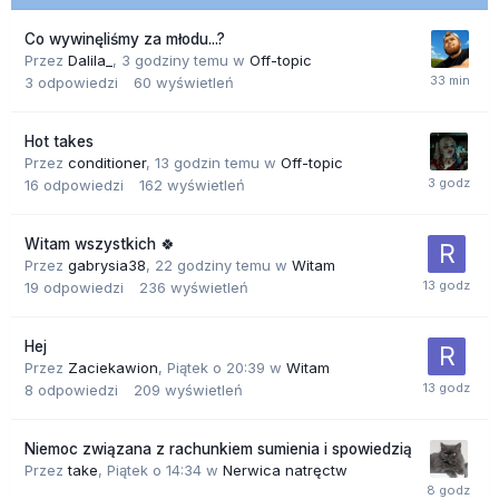
Co wywinęliśmy za młodu...?
Przez
Dalila_
,
3 godziny temu
w
Off-topic
3
odpowiedzi
60
wyświetleń
Hot takes
Przez
conditioner
,
13 godzin temu
w
Off-topic
16
odpowiedzi
162
wyświetleń
Witam wszystkich 🍀
Przez
gabrysia38
,
22 godziny temu
w
Witam
19
odpowiedzi
236
wyświetleń
Hej
Przez
Zaciekawion
,
Piątek o 20:39
w
Witam
8
odpowiedzi
209
wyświetleń
Niemoc związana z rachunkiem sumienia i spowiedzią
Przez
take
,
Piątek o 14:34
w
Nerwica natręctw