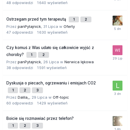
48
odpowiedzi
1 640
wyświetleń
Ostrzegam przed tym terapeutą
1
2
Przez
panPytajnick
,
31 Lipca
w
Oferty
47
odpowiedzi
1 630
wyświetleń
Czy komuś z Was udało się całkowicie wyjść z
choroby?
1
2
Przez
panPytajnick
,
26 Lipca
w
Nerwica lękowa
38
odpowiedzi
1 591
wyświetleń
Dyskusja o piecach, ogrzewaniu i emisjach CO2
1
2
3
Przez
Dalila_
,
29 Lipca
w
Off-topic
60
odpowiedzi
1 429
wyświetleń
Boicie się rozmawiać przez telefon?
1
2
3