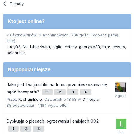
Tematy
Kto jest online?
7 użytkowników, 2 anonimowych, 708 gości
(Zobacz pełną
listę)
Lucy32
Nie lubię świtu
digital extasy
gabrysia38
take
lessgo
palahniuk
Najpopularniejsze
Jaka jest Twoja ulubiona forma przemieszczania się
bądź transportu?
1
2
3
4
Przez
KochamElcie
,
Czwartek o 18:58
w
Off-topic
85
odpowiedzi
1 164
wyświetleń
Dyskusja o piecach, ogrzewaniu i emisjach CO2
1
2
3