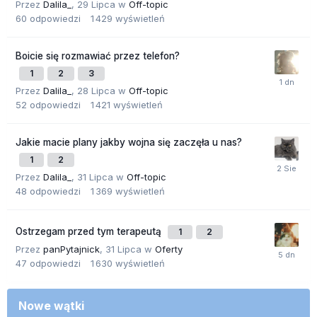
Przez
Dalila_
,
29 Lipca
w
Off-topic
60
odpowiedzi
1 429
wyświetleń
Boicie się rozmawiać przez telefon?
1
2
3
Przez
Dalila_
,
28 Lipca
w
Off-topic
52
odpowiedzi
1 421
wyświetleń
Jakie macie plany jakby wojna się zaczęła u nas?
1
2
Przez
Dalila_
,
31 Lipca
w
Off-topic
48
odpowiedzi
1 369
wyświetleń
Ostrzegam przed tym terapeutą
1
2
Przez
panPytajnick
,
31 Lipca
w
Oferty
47
odpowiedzi
1 630
wyświetleń
Nowe wątki