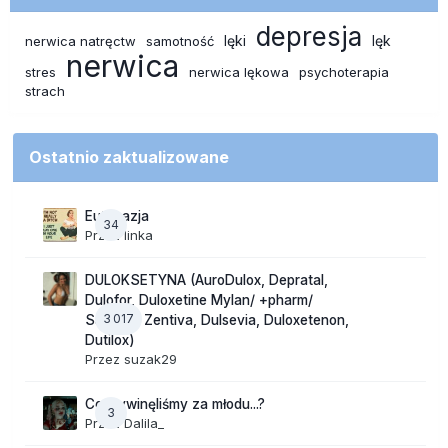
depresja
lęki
lęk
nerwica natręctw
samotność
nerwica
stres
nerwica lękowa
psychoterapia
strach
Ostatnio zaktualizowane
Eutanazja
34
Przez
linka
DULOKSETYNA (AuroDulox, Depratal,
Dulofor, Duloxetine Mylan/ +pharm/
3 017
Sandoz/ Zentiva, Dulsevia, Duloxetenon,
Dutilox)
Przez
suzak29
Co wywinęliśmy za młodu...?
3
Przez
Dalila_