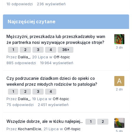
10
odpowiedzi
236
wyświetleń
Najczęściej czytane
Mężczyźni, przeszkadza lub przeszkadzałoby wam
że partnerka nosi wyzywające prowokujące stroje?
1
2
3
4
36
Przez
Dalila_
,
20 Lipca
w
Off-topic
885
odpowiedzi
19 964
wyświetleń
Czy podrzucanie dziadkom dzieci do opieki co
weekend przez młodych rodziców to patologia?
1
2
3
4
Przez
Dalila_
,
19 Lipca
w
Off-topic
75
odpowiedzi
2 451
wyświetleń
Wszędzie dobrze, ale w łóżku najlepiej...
1
2
Przez
KochamElcie
,
21 Lipca
w
Off-topic