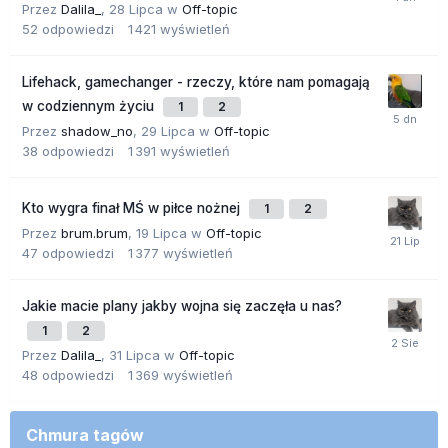
Przez
Dalila_
,
28 Lipca
w
Off-topic
52
odpowiedzi
1 421
wyświetleń
Lifehack, gamechanger - rzeczy, które nam pomagają
w codziennym życiu
1
2
Przez
shadow_no
,
29 Lipca
w
Off-topic
38
odpowiedzi
1 391
wyświetleń
Kto wygra finał MŚ w piłce nożnej
1
2
Przez
brum.brum
,
19 Lipca
w
Off-topic
47
odpowiedzi
1 377
wyświetleń
Jakie macie plany jakby wojna się zaczęła u nas?
1
2
Przez
Dalila_
,
31 Lipca
w
Off-topic
48
odpowiedzi
1 369
wyświetleń
Chmura tagów