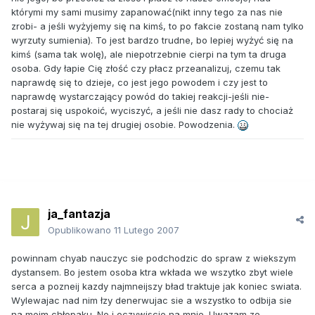
którymi my sami musimy zapanować(nikt inny tego za nas nie
zrobi- a jeśli wyżyjemy się na kimś, to po fakcie zostaną nam tylko
wyrzuty sumienia). To jest bardzo trudne, bo lepiej wyżyć się na
kimś (sama tak wolę), ale niepotrzebnie cierpi na tym ta druga
osoba. Gdy łapie Cię złość czy płacz przeanalizuj, czemu tak
naprawdę się to dzieje, co jest jego powodem i czy jest to
naprawdę wystarczający powód do takiej reakcji-jeśli nie-
postaraj się uspokoić, wyciszyć, a jeśli nie dasz rady to chociaż
nie wyżywaj się na tej drugiej osobie. Powodzenia.
ja_fantazja
Opublikowano
11 Lutego 2007
powinnam chyab nauczyc sie podchodzic do spraw z wiekszym
dystansem. Bo jestem osoba ktra wkłada we wszytko zbyt wiele
serca a pozneij kazdy najmneijszy bład traktuje jak koniec swiata.
Wylewajac nad nim łzy denerwujac sie a wszystko to odbija sie
na moim chłopaku. No i oczywiscie na mnie. Uwazam ze