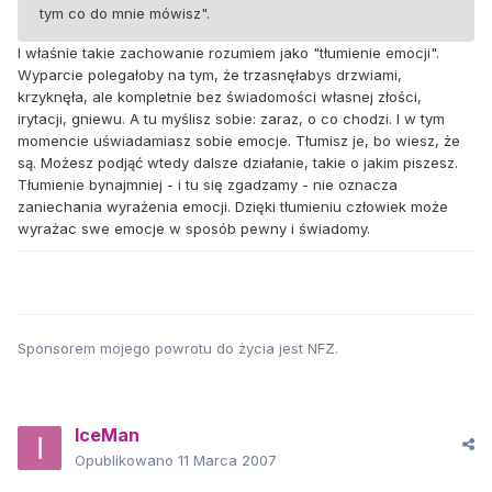
tym co do mnie mówisz".
I właśnie takie zachowanie rozumiem jako "tłumienie emocji".
Wyparcie polegałoby na tym, że trzasnęłabys drzwiami,
krzyknęła, ale kompletnie bez świadomości własnej złości,
irytacji, gniewu. A tu myślisz sobie: zaraz, o co chodzi. I w tym
momencie uświadamiasz sobie emocje. Tłumisz je, bo wiesz, że
są. Możesz podjąć wtedy dalsze działanie, takie o jakim piszesz.
Tłumienie bynajmniej - i tu się zgadzamy - nie oznacza
zaniechania wyrażenia emocji. Dzięki tłumieniu człowiek może
wyrażac swe emocje w sposób pewny i świadomy.
Sponsorem mojego powrotu do życia jest NFZ.
IceMan
Opublikowano
11 Marca 2007