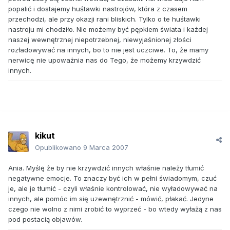
popalić i dostajemy huśtawki nastrojów, która z czasem
przechodzi, ale przy okazji rani bliskich. Tylko o te huśtawki
nastroju mi chodziło. Nie możemy być pępkiem świata i każdej
naszej wewnętrznej niepotrzebnej, niewyjaśnionej złości
rozładowywać na innych, bo to nie jest uczciwe. To, że mamy
nerwicę nie upoważnia nas do Tego, że możemy krzywdzić
innych.
kikut
Opublikowano
9 Marca 2007
Ania. Myślę że by nie krzywdzić innych właśnie należy tłumić
negatywne emocje. To znaczy być ich w pełni świadomym, czuć
je, ale je tłumić - czyli właśnie kontrolować, nie wyładowywać na
innych, ale pomóc im się uzewnętrznić - mówić, płakać. Jedyne
czego nie wolno z nimi zrobić to wyprzeć - bo wtedy wyłażą z nas
pod postacią objawów.