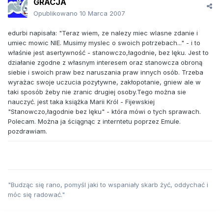
GRACJA
Opublikowano
10 Marca 2007
edurbi napisała: "Teraz wiem, ze nalezy miec wlasne zdanie i
umiec mowic NIE. Musimy myslec o swoich potrzebach..." - i to
właśnie jest asertywność - stanowczo,łagodnie, bez lęku. Jest to
działanie zgodne z własnym interesem oraz stanowcza obroną
siebie i swoich praw bez naruszania praw innych osób. Trzeba
wyrażac swoje uczucia pozytywne, zakłopotanie, gniew ale w
taki sposób żeby nie zranic drugiej osoby.Tego można sie
nauczyć. jest taka książka Marii Król - Fijewskiej
"Stanowczo,łagodnie bez lęku" - która mówi o tych sprawach.
Polecam. Można ja ściągnąc z interntetu poprzez Emule.
pozdrawiam.
"Budząc się rano, pomyśl jaki to wspaniały skarb żyć, oddychać i
móc się radować."