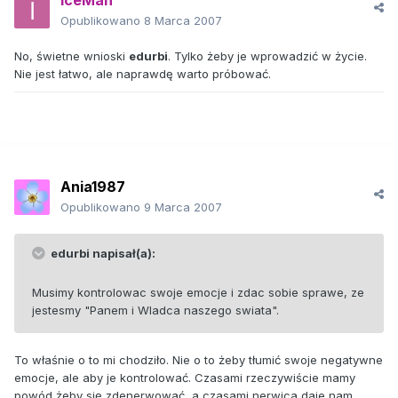
IceMan
Opublikowano
8 Marca 2007
No, świetne wnioski
edurbi
. Tylko żeby je wprowadzić w życie.
Nie jest łatwo, ale naprawdę warto próbować.
Ania1987
Opublikowano
9 Marca 2007
edurbi napisał(a):
Musimy kontrolowac swoje emocje i zdac sobie sprawe, ze
jestesmy "Panem i Wladca naszego swiata".
To właśnie o to mi chodziło. Nie o to żeby tłumić swoje negatywne
emocje, ale aby je kontrolować. Czasami rzeczywiście mamy
powód żeby się zdenerwować, a czasami nerwica daje nam