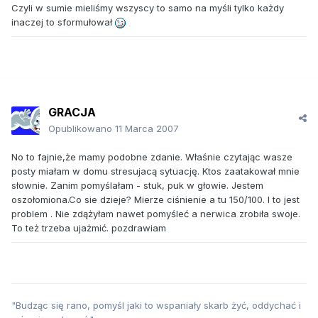
Czyli w sumie mieliśmy wszyscy to samo na myśli tylko każdy
inaczej to sformułował
GRACJA
Opublikowano
11 Marca 2007
No to fajnie,że mamy podobne zdanie. Właśnie czytając wasze
posty miałam w domu stresujacą sytuację. Ktos zaatakował mnie
słownie. Zanim pomyślałam - stuk, puk w głowie. Jestem
oszołomiona.Co sie dzieje? Mierze ciśnienie a tu 150/100. I to jest
problem . Nie zdążyłam nawet pomyśleć a nerwica zrobiła swoje.
To też trzeba ujażmić. pozdrawiam
"Budząc się rano, pomyśl jaki to wspaniały skarb żyć, oddychać i