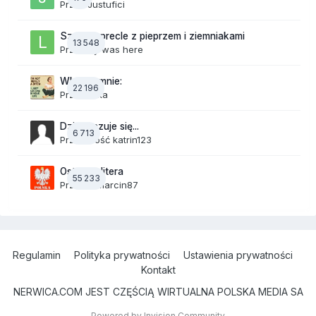
Przez
Justufici
Szalone precle z pieprzem i ziemniakami
13 548
Przez
lily was here
Wkurza mnie:
22 196
Przez
linka
Dzisiaj czuje się...
6 713
Przez Gość katrin123
Ostatnia litera
55 233
Przez
19Marcin87
Regulamin
Polityka prywatności
Ustawienia prywatności
Kontakt
NERWICA.COM JEST CZĘŚCIĄ WIRTUALNA POLSKA MEDIA SA
Powered by Invision Community