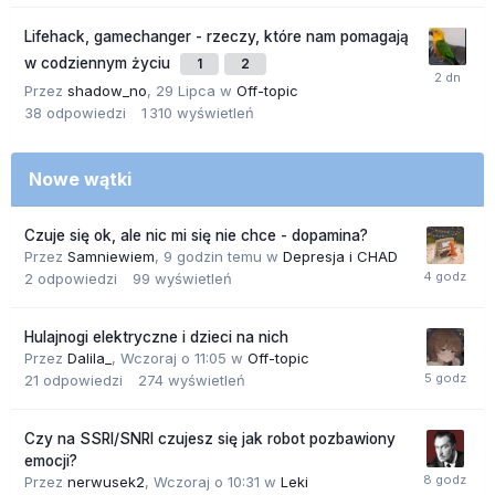
Lifehack, gamechanger - rzeczy, które nam pomagają
w codziennym życiu
1
2
Przez
shadow_no
,
29 Lipca
w
Off-topic
38
odpowiedzi
1 310
wyświetleń
Nowe wątki
Czuje się ok, ale nic mi się nie chce - dopamina?
Przez
Samniewiem
,
9 godzin temu
w
Depresja i CHAD
2
odpowiedzi
99
wyświetleń
Hulajnogi elektryczne i dzieci na nich
Przez
Dalila_
,
Wczoraj o 11:05
w
Off-topic
21
odpowiedzi
274
wyświetleń
Czy na SSRI/SNRI czujesz się jak robot pozbawiony
emocji?
Przez
nerwusek2
,
Wczoraj o 10:31
w
Leki