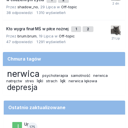
Przez
shadow_no
,
29 Lipca
w
Off-topic
38
odpowiedzi
1 310
wyświetleń
Kto wygra finał MŚ w piłce nożnej
1
2
Przez
brum.brum
,
19 Lipca
w
Off-topic
47
odpowiedzi
1 291
wyświetleń
Chmura tagów
nerwica
psychoterapia
samotność
nerwica
lęki
lęk
natręctw
stres
strach
nerwica lękowa
depresja
Ostatnio zaktualizowane
Upały
175