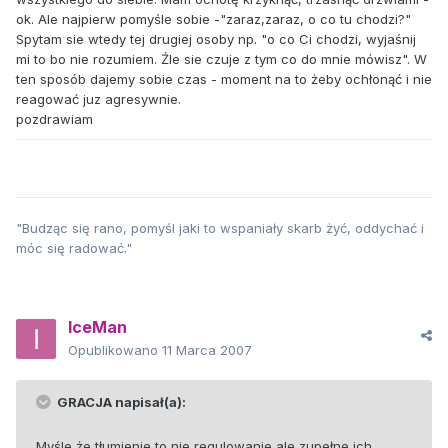
ok. Ale najpierw pomyśle sobie -"zaraz,zaraz, o co tu chodzi?"
Spytam sie wtedy tej drugiej osoby np. "o co Ci chodzi, wyjaśnij
mi to bo nie rozumiem. Źle sie czuje z tym co do mnie mówisz". W
ten sposób dajemy sobie czas - moment na to żeby ochłonąć i nie
reagować juz agresywnie.
pozdrawiam
"Budząc się rano, pomyśl jaki to wspaniały skarb żyć, oddychać i
móc się radować."
IceMan
Opublikowano
11 Marca 2007
GRACJA napisał(a):
Myśle że tłumienie to nie regulowanie ale zupełne ich