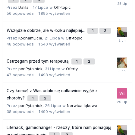
Przez
Dalila_
,
17 Lipca
w
Off-topic
56
odpowiedzi
1 895
wyświetleń
Wszędzie dobrze, ale w łóżku najlepiej...
1
2
Przez
KochamElcie
,
21 Lipca
w
Off-topic
48
odpowiedzi
1 540
wyświetleń
Ostrzegam przed tym terapeutą
1
2
Przez
panPytajnick
,
31 Lipca
w
Oferty
47
odpowiedzi
1 498
wyświetleń
Czy komuś z Was udało się całkowicie wyjść z
choroby?
1
2
Przez
panPytajnick
,
26 Lipca
w
Nerwica lękowa
38
odpowiedzi
1 490
wyświetleń
Lifehack, gamechanger - rzeczy, które nam pomagają
w codziennym życiu
1
2