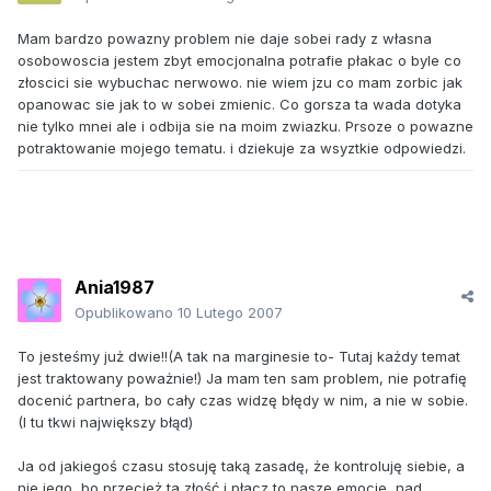
Mam bardzo powazny problem nie daje sobei rady z własna
osobowoscia jestem zbyt emocjonalna potrafie płakac o byle co
złoscici sie wybuchac nerwowo. nie wiem jzu co mam zorbic jak
opanowac sie jak to w sobei zmienic. Co gorsza ta wada dotyka
nie tylko mnei ale i odbija sie na moim zwiazku. Prsoze o powazne
potraktowanie mojego tematu. i dziekuje za wsyztkie odpowiedzi.
Ania1987
Opublikowano
10 Lutego 2007
To jesteśmy już dwie!!(A tak na marginesie to- Tutaj każdy temat
jest traktowany poważnie!) Ja mam ten sam problem, nie potrafię
docenić partnera, bo cały czas widzę błędy w nim, a nie w sobie.
(I tu tkwi największy błąd)
Ja od jakiegoś czasu stosuję taką zasadę, że kontroluję siebie, a
nie jego, bo przecież ta złość i płacz to nasze emocje, nad