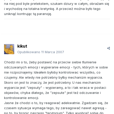
na niej pod byle pretekstem, szukam dziury w całym, obrażam się
i wychodzę na totalna kretynkę. A przecież można było tego
uniknąć kontrując tą paranoję.
kikut
Opublikowano
11 Marca 2007
Chodzi mi o to, żeby postawić na przeciw siebie tłumienie
odczuwanych emocji i wypieranie emocji - tych, których w sobie
nie rozpoznajemy. Ideałem byłoby kontrolowac wszystko, co
czujemy. Ale wtedy nie potrzebny byłby mechanizm wyparcia.
Skoro on jest to znaczy, że jest potrzebny. U nas mechanizm
wyparcia jest "zepsuty" - wypieramy, a to i tak wraca w postaci
objawów, chyba dlatego, że "zepsute" jest też odczuwanie i
kontrolowanie emocji.
Jasne że chodzi o to, by reagować adekwatnie. Zgadzam się, że
czasem sytuacja wymaga tego, by zareagować nawet agresją -
po to, by bronic naszego "terytorium". Tylko wyobraź sobie do