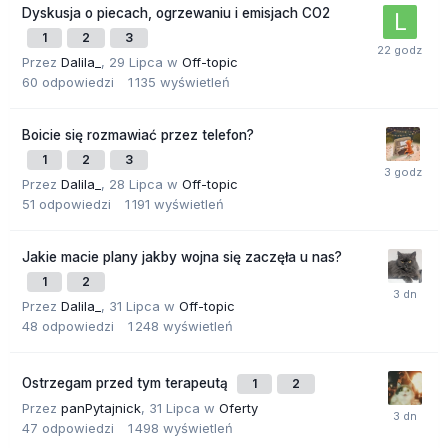
Dyskusja o piecach, ogrzewaniu i emisjach CO2
1
2
3
Przez
Dalila_
,
29 Lipca
w
Off-topic
60
odpowiedzi
1 135
wyświetleń
Boicie się rozmawiać przez telefon?
1
2
3
Przez
Dalila_
,
28 Lipca
w
Off-topic
51
odpowiedzi
1 191
wyświetleń
Jakie macie plany jakby wojna się zaczęła u nas?
1
2
Przez
Dalila_
,
31 Lipca
w
Off-topic
48
odpowiedzi
1 248
wyświetleń
Ostrzegam przed tym terapeutą
1
2
Przez
panPytajnick
,
31 Lipca
w
Oferty
47
odpowiedzi
1 498
wyświetleń