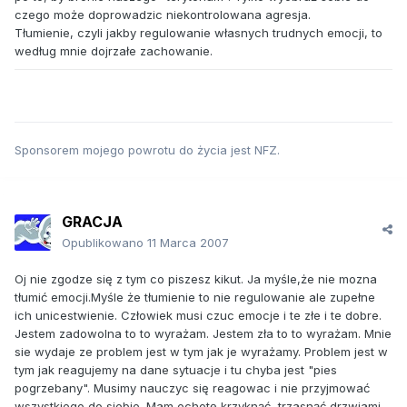
czego może doprowadzic niekontrolowana agresja.
Tłumienie, czyli jakby regulowanie własnych trudnych emocji, to
według mnie dojrzałe zachowanie.
Sponsorem mojego powrotu do życia jest NFZ.
GRACJA
Opublikowano
11 Marca 2007
Oj nie zgodze się z tym co piszesz kikut. Ja myśle,że nie mozna
tłumić emocji.Myśle że tłumienie to nie regulowanie ale zupełne
ich unicestwienie. Człowiek musi czuc emocje i te złe i te dobre.
Jestem zadowolna to to wyrażam. Jestem zła to to wyrażam. Mnie
sie wydaje ze problem jest w tym jak je wyrażamy. Problem jest w
tym jak reagujemy na dane sytuacje i tu chyba jest "pies
pogrzebany". Musimy nauczyc się reagowac i nie przyjmować
wszystkiego do siebie. Mam ochotę krzyknąć, trzasnąć drzwiami -