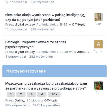
12
odpowiedzi
328
wyświetleń
niemiecka akcja wymierzona w polską inteligencję,
czy da się po tym jakoś pozbierać?
Przez
digital extasy
,
Poniedziałek o 18:36
w
Off-topic
15
odpowiedzi
398
wyświetleń
Patologie i nieprawidłowości ze szpitali
psychiatrycznych
Przez
digital extasy
,
Poniedziałek o 09:38
w
Psychiatria
3
odpowiedzi
282
wyświetleń
Najczęściej czytane
Mężczyźni, przeszkadza lub przeszkadzałoby wam
że partnerka nosi wyzywające prowokujące stroje?
1
2
3
4
36
Przez
Dalila_
,
20 Lipca
w
Off-topic
885
odpowiedzi
19 261
wyświetleń