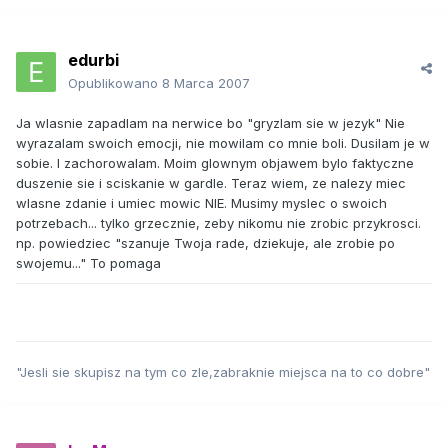
edurbi
Opublikowano
8 Marca 2007
Ja wlasnie zapadlam na nerwice bo "gryzlam sie w jezyk" Nie
wyrazalam swoich emocji, nie mowilam co mnie boli. Dusilam je w
sobie. I zachorowalam. Moim glownym objawem bylo faktyczne
duszenie sie i sciskanie w gardle. Teraz wiem, ze nalezy miec
wlasne zdanie i umiec mowic NIE. Musimy myslec o swoich
potrzebach... tylko grzecznie, zeby nikomu nie zrobic przykrosci.
np. powiedziec "szanuje Twoja rade, dziekuje, ale zrobie po
swojemu..." To pomaga
"Jesli sie skupisz na tym co zle,zabraknie miejsca na to co dobre"