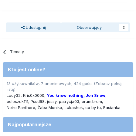
Udostępnij
Obserwujący
2
Tematy
Kto jest online?
13 użytkowników, 7 anonimowych, 424 gości
(Zobacz pełną
listę)
Lucy32
Kris0x0000
You know nothing, Jon Snow
poleszuk111
Pssd98
jessy
patrycja03
brum.brum
Noire Panthere
Żaba Monika
Lukashek
co by tu
Basianka
Najpopularniejsze