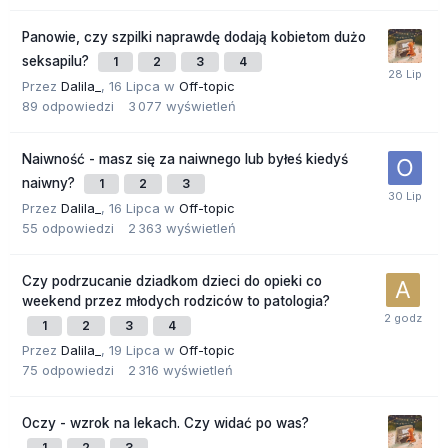
Panowie, czy szpilki naprawdę dodają kobietom dużo
seksapilu?
1
2
3
4
Przez
Dalila_
,
16 Lipca
w
Off-topic
89
odpowiedzi
3 077
wyświetleń
Naiwność - masz się za naiwnego lub byłeś kiedyś
naiwny?
1
2
3
Przez
Dalila_
,
16 Lipca
w
Off-topic
55
odpowiedzi
2 363
wyświetleń
Czy podrzucanie dziadkom dzieci do opieki co
weekend przez młodych rodziców to patologia?
1
2
3
4
Przez
Dalila_
,
19 Lipca
w
Off-topic
75
odpowiedzi
2 316
wyświetleń
Oczy - wzrok na lekach. Czy widać po was?
1
2
3