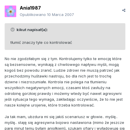
Ania1987
Opublikowano
10 Marca 2007
kikut napisał(a):
tłumić znaczy tyle co kontrolować
No nie zgodziłabym się z tym. Kontrolujemy tylko te emocję które
są bezsensowne, wynikają z chwilowego napływu myśli, mogą
kogoś bez powodu zranić. Ludzie zdrowi nie muszą patrzeć jak
przechodzimy huśtawki nastroju, bo dla nich jest to trochę
dziwne i niezrozumiałe. Kontrola nie polega na tłumieniu
wszystkich negatywnych emocji, czasami ktoś zasłuży na
odrobinę gorzkiej prawdy i możemy wtedy być nawet agresywni
jeśli sytuacja tego wymaga, zakładając oczywiście, że to nie jest
nasze kolejne urojenie, które trzeba kontrolować.
Ja tak mam, ubzdura mi się jakiś scenariusz w głowie.. myślę..
myślę.. staję się agresywna bojowo nastawiona (mimo że jeszcze
parę minut temu byłam aniołkiem), szukam ofiary i wyładowuję się