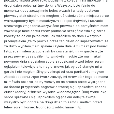
początku listopa 2009 roku popiliśmy z kolegami na imprezie i na
drugi dzień pojechaliśmy do kina.Wszystko było fajnie do
momentu kiedy zaczął mnie boleć brzuch i w tędy dostałem
pierwszy atak strachu nie mogłem już usiedzieć na miejscu serce
waliło,spocony byłem masakrycznie i ręce drętwiały i uczucie
strasznego zmęczenia.Oczywiście pierwsze co pomyślałem mam
zawał kuje mnie sercu zaraz padne.Na szczęście film się zaraz
kończył to dałem jakoś rade.Jak wróciłem do domu wszystko
przemyślałem ,że to pewnie przez ten dzień co imprezowałem że
za dużo wypiłem,mało spałem i żyłem dalej.A tu masz pod koniec
listopada miałem uczucie jak by coś stanęło mi w gardle a ,że
przez pewny czas paliłem to wmówiłem sobie ,że mam raka.I
pewnego dnia siedziałem sobie z rodzicami przed telewizorem
oglądałem telewizje a tu nagle znowu jak by coś stanęło mi w
gardle i nie mogłem śliny przełknąć od razu panika.Nie mogłem
złapać oddechu ,ręce twarz zaczęły mi mrowieć z tego co mama
mi mówiła policzki jak by weszły mi do środka palce wykręcone
do środka przyjechało pogotowie trochę się uspokoiłem zbadali
cukier (dobry) ciśnienie wysokie wiadomo,tętno (180) zrobili ekq
serce sprawne i się uspokoiłem oglądałem dalej telewizje
wszystko było dobrze na drugi dzień to samo usiadłem przed
telewizorem koniec trudności z oddychaniem itp.