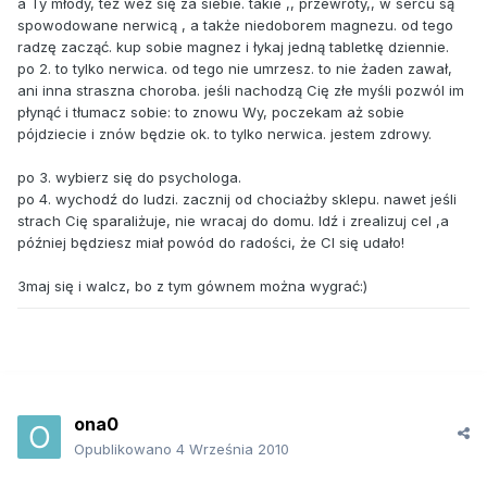
a Ty młody, też weź się za siebie. takie ,, przewroty,, w sercu są
spowodowane nerwicą , a także niedoborem magnezu. od tego
radzę zacząć. kup sobie magnez i łykaj jedną tabletkę dziennie.
po 2. to tylko nerwica. od tego nie umrzesz. to nie żaden zawał,
ani inna straszna choroba. jeśli nachodzą Cię złe myśli pozwól im
płynąć i tłumacz sobie: to znowu Wy, poczekam aż sobie
pójdziecie i znów będzie ok. to tylko nerwica. jestem zdrowy.
po 3. wybierz się do psychologa.
po 4. wychodź do ludzi. zacznij od chociażby sklepu. nawet jeśli
strach Cię sparaliżuje, nie wracaj do domu. Idź i zrealizuj cel ,a
później będziesz miał powód do radości, że CI się udało!
3maj się i walcz, bo z tym gównem można wygrać:)
ona0
Opublikowano
4 Września 2010