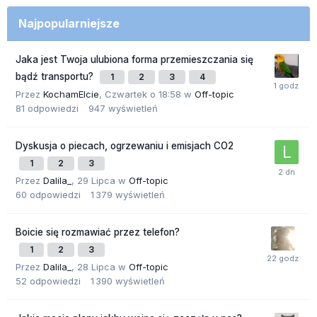
Najpopularniejsze
Jaka jest Twoja ulubiona forma przemieszczania się
bądź transportu?
1
2
3
4
Przez
KochamElcie
,
Czwartek o 18:58
w
Off-topic
81
odpowiedzi
947
wyświetleń
Dyskusja o piecach, ogrzewaniu i emisjach CO2
1
2
3
Przez
Dalila_
,
29 Lipca
w
Off-topic
60
odpowiedzi
1 379
wyświetleń
Boicie się rozmawiać przez telefon?
1
2
3
Przez
Dalila_
,
28 Lipca
w
Off-topic
52
odpowiedzi
1 390
wyświetleń