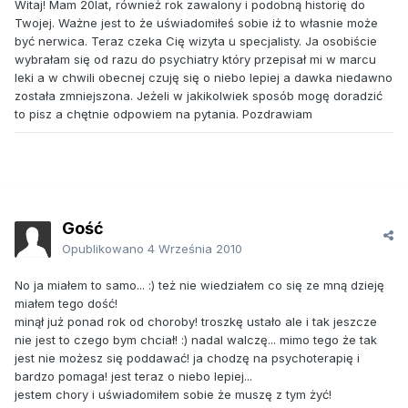
Witaj! Mam 20lat, również rok zawalony i podobną historię do
Twojej. Ważne jest to że uświadomiłeś sobie iż to własnie może
być nerwica. Teraz czeka Cię wizyta u specjalisty. Ja osobiście
wybrałam się od razu do psychiatry który przepisał mi w marcu
leki a w chwili obecnej czuję się o niebo lepiej a dawka niedawno
została zmniejszona. Jeżeli w jakikolwiek sposób mogę doradzić
to pisz a chętnie odpowiem na pytania. Pozdrawiam
Gość
Opublikowano
4 Września 2010
No ja miałem to samo... :) też nie wiedziałem co się ze mną dzieję
miałem tego dość!
minął już ponad rok od choroby! troszkę ustało ale i tak jeszcze
nie jest to czego bym chciał! :) nadal walczę... mimo tego że tak
jest nie możesz się poddawać! ja chodzę na psychoterapię i
bardzo pomaga! jest teraz o niebo lepiej...
jestem chory i uświadomiłem sobie że muszę z tym żyć!