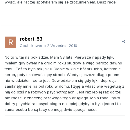
wyjść, ale raczej spotykałam się ze zrozumieniem. Dasz radę!
robert_53
Opublikowano
2 Września 2010
No to witaj na pokładzie. Mam 53 lata. Pierwsze napady lęku
miałem gdy byłem na drugim roku studiów a więc bardzo dawno
temu. Też to było tak jak u Ciebie w kinie bół brzucha, kołatanie
serca, poty i zniewalający strach. Wtedy i jeszcze długo potem
nie wiedziałem co to jest. Dowiedziałem się gdy lęk i depresja
zamknęły mnie na pół roku w domu. I żyję a właściwie wegetuję z
nią do dziś na różnych psychotropach. Jest raz lepiej raz gorzej
ale raczej z znaczną przewagą tego drugiego. Moja rada : tylko
dobry psychiatra i psycholog a najlepiej gdyby to była jedna i ta
sama osoba bo są tacy co moją dwie specjalności.