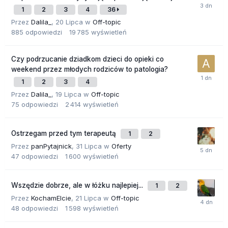
1
2
3
4
36
Przez
Dalila_
,
20 Lipca
w
Off-topic
885
odpowiedzi
19 785
wyświetleń
Czy podrzucanie dziadkom dzieci do opieki co
weekend przez młodych rodziców to patologia?
1
2
3
4
Przez
Dalila_
,
19 Lipca
w
Off-topic
75
odpowiedzi
2 414
wyświetleń
Ostrzegam przed tym terapeutą
1
2
Przez
panPytajnick
,
31 Lipca
w
Oferty
47
odpowiedzi
1 600
wyświetleń
Wszędzie dobrze, ale w łóżku najlepiej...
1
2
Przez
KochamElcie
,
21 Lipca
w
Off-topic
48
odpowiedzi
1 598
wyświetleń