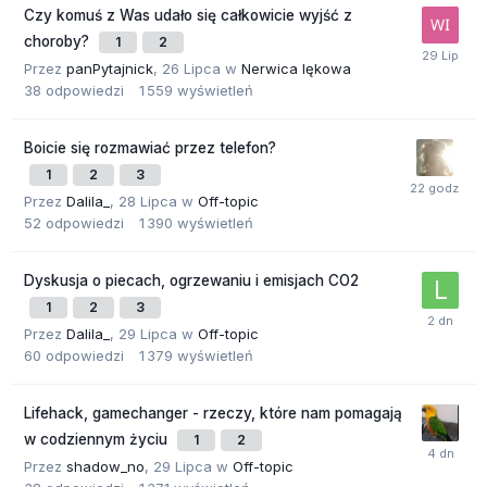
Czy komuś z Was udało się całkowicie wyjść z
choroby?
1
2
Przez
panPytajnick
,
26 Lipca
w
Nerwica lękowa
38
odpowiedzi
1 559
wyświetleń
Boicie się rozmawiać przez telefon?
1
2
3
Przez
Dalila_
,
28 Lipca
w
Off-topic
52
odpowiedzi
1 390
wyświetleń
Dyskusja o piecach, ogrzewaniu i emisjach CO2
1
2
3
Przez
Dalila_
,
29 Lipca
w
Off-topic
60
odpowiedzi
1 379
wyświetleń
Lifehack, gamechanger - rzeczy, które nam pomagają
w codziennym życiu
1
2
Przez
shadow_no
,
29 Lipca
w
Off-topic