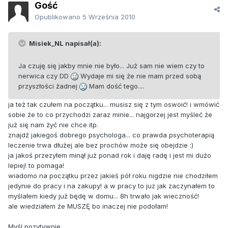
Gość
Opublikowano
5 Września 2010
Misiek_NL napisał(a):
Ja czuję się jakby mnie nie było... Już sam nie wiem czy to
nerwica czy DD
Wydaje mi się że nie mam przed sobą
przyszłości żadnej
Mam dość tego....
ja też tak czułem na początku... musisz się z tym oswoić! i wmówić
sobie że to co przychodzi zaraz minie... najgorzej jest myśleć że
już się nam żyć nie chce itp.
znajdź jakiegoś dobrego psychologa... co prawda psychoterapią
leczenie trwa dłużej ale bez prochów może się obejdzie :)
ja jakoś przezyłem minął już ponad rok i daję radę i jest mi dużo
lepiej! to pomaga!
wiadomo na początku przez jakieś pół roku nigdzie nie chodziłem
jedynie do pracy i na zakupy! a w pracy to juz jak zaczynałem to
myślałem kiedy już będę w domu... 8h trwało jak wieczność!
ale wiedziałem że MUSZĘ bo inaczej nie podołam!
Myśl pozytywnie