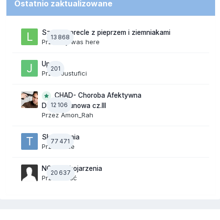
Ostatnio zaktualizowane
Szalone precle z pieprzem i ziemniakami
13 868
Przez
lily was here
Upały
201
Przez
Justufici
CHAD- Choroba Afektywna
12 106
Dwubiegunowa cz.III
Przez
Amon_Rah
Skojarzenia
77 471
Przez
tede
NOWE Skojarzenia
20 637
Przez Gość