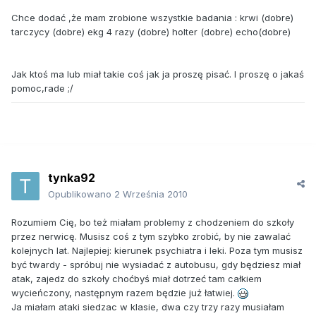
Chce dodać ,że mam zrobione wszystkie badania : krwi (dobre)
tarczycy (dobre) ekg 4 razy (dobre) holter (dobre) echo(dobre)
Jak ktoś ma lub miał takie coś jak ja proszę pisać. I proszę o jakaś
pomoc,rade ;/
tynka92
Opublikowano
2 Września 2010
Rozumiem Cię, bo też miałam problemy z chodzeniem do szkoły
przez nerwicę. Musisz coś z tym szybko zrobić, by nie zawalać
kolejnych lat. Najlepiej: kierunek psychiatra i leki. Poza tym musisz
być twardy - spróbuj nie wysiadać z autobusu, gdy będziesz miał
atak, zajedz do szkoły choćbyś miał dotrzeć tam całkiem
wycieńczony, następnym razem będzie już łatwiej.
Ja miałam ataki siedzac w klasie, dwa czy trzy razy musiałam