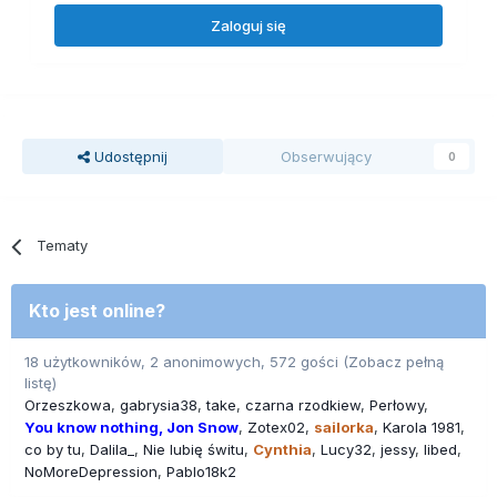
Zaloguj się
Udostępnij
Obserwujący
0
Tematy
Kto jest online?
18 użytkowników, 2 anonimowych, 572 gości
(Zobacz pełną
listę)
Orzeszkowa
gabrysia38
take
czarna rzodkiew
Perłowy
You know nothing, Jon Snow
Zotex02
sailorka
Karola 1981
co by tu
Dalila_
Nie lubię świtu
Cynthia
Lucy32
jessy
libed
NoMoreDepression
Pablo18k2