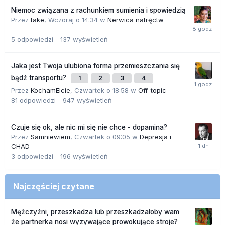
Niemoc związana z rachunkiem sumienia i spowiedzią
Przez
take
,
Wczoraj o 14:34
w
Nerwica natręctw
5
odpowiedzi
137
wyświetleń
Jaka jest Twoja ulubiona forma przemieszczania się
bądź transportu?
1
2
3
4
Przez
KochamElcie
,
Czwartek o 18:58
w
Off-topic
81
odpowiedzi
947
wyświetleń
Czuje się ok, ale nic mi się nie chce - dopamina?
Przez
Samniewiem
,
Czwartek o 09:05
w
Depresja i
CHAD
3
odpowiedzi
196
wyświetleń
Najczęściej czytane
Mężczyźni, przeszkadza lub przeszkadzałoby wam
że partnerka nosi wyzywające prowokujące stroje?