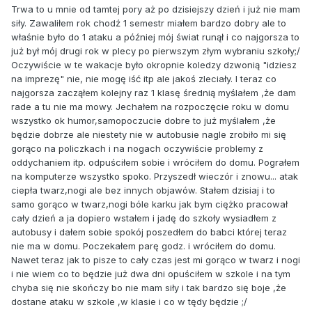
Trwa to u mnie od tamtej pory aż po dzisiejszy dzień i już nie mam
siły. Zawaliłem rok chodź 1 semestr miałem bardzo dobry ale to
właśnie było do 1 ataku a później mój świat runął i co najgorsza to
już był mój drugi rok w plecy po pierwszym złym wybraniu szkoły;/
Oczywiście w te wakacje było okropnie koledzy dzwonią "idziesz
na imprezę" nie, nie mogę iść itp ale jakoś zleciały. I teraz co
najgorsza zacząłem kolejny raz 1 klasę średnią myślałem ,że dam
rade a tu nie ma mowy. Jechałem na rozpoczęcie roku w domu
wszystko ok humor,samopoczucie dobre to już myślałem ,że
będzie dobrze ale niestety nie w autobusie nagle zrobiło mi się
gorąco na policzkach i na nogach oczywiście problemy z
oddychaniem itp. odpuściłem sobie i wróciłem do domu. Pograłem
na komputerze wszystko spoko. Przyszedł wieczór i znowu... atak
ciepła twarz,nogi ale bez innych objawów. Stałem dzisiaj i to
samo gorąco w twarz,nogi bóle karku jak bym ciężko pracował
cały dzień a ja dopiero wstałem i jadę do szkoły wysiadłem z
autobusy i dałem sobie spokój poszedłem do babci której teraz
nie ma w domu. Poczekałem parę godz. i wróciłem do domu.
Nawet teraz jak to pisze to cały czas jest mi gorąco w twarz i nogi
i nie wiem co to będzie już dwa dni opuściłem w szkole i na tym
chyba się nie skończy bo nie mam siły i tak bardzo się boje ,że
dostane ataku w szkole ,w klasie i co w tędy będzie ;/