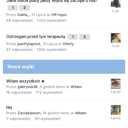
Jakie macie plany jakby wojna się zaczęła u nas?
1
2
Przez
Dalila_
,
31 Lipca
w
Off-topic
48
odpowiedzi
1 333
wyświetleń
Ostrzegam przed tym terapeutą
1
2
Przez
panPytajnick
,
31 Lipca
w
Oferty
47
odpowiedzi
1 600
wyświetleń
Nowe wątki
Witam wszystkich 🍀
Przez
gabrysia38
,
6 godzin temu
w
Witam
18
odpowiedzi
172
wyświetleń
Hej
Przez
Zaciekawion
,
19 godzin temu
w
Witam
7
odpowiedzi
161
wyświetleń