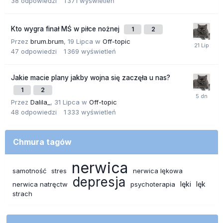
38
odpowiedzi
1 371
wyświetleń
Kto wygra finał MŚ w piłce nożnej
1
2
Przez
brum.brum
,
19 Lipca
w
Off-topic
47
odpowiedzi
1 369
wyświetleń
Jakie macie plany jakby wojna się zaczęła u nas?
1
2
Przez
Dalila_
,
31 Lipca
w
Off-topic
48
odpowiedzi
1 333
wyświetleń
Chmura tagów
nerwica
samotność
stres
nerwica lękowa
depresja
lęki
lęk
nerwica natręctw
psychoterapia
strach