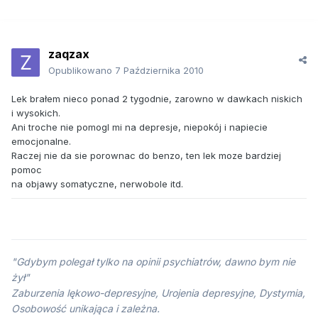
zaqzax
Opublikowano
7 Października 2010
Lek brałem nieco ponad 2 tygodnie, zarowno w dawkach niskich
i wysokich.
Ani troche nie pomogl mi na depresje, niepokój i napiecie
emocjonalne.
Raczej nie da sie porownac do benzo, ten lek moze bardziej
pomoc
na objawy somatyczne, nerwobole itd.
"Gdybym polegał tylko na opinii psychiatrów, dawno bym nie
żył"
Zaburzenia lękowo-depresyjne, Urojenia depresyjne, Dystymia,
Osobowość unikająca i zależna.