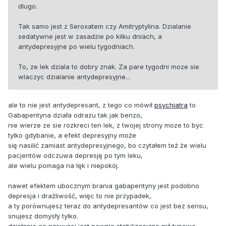
dlugo.
Tak samo jest z Seroxatem czy Amitryptylina. Dzialanie
sedatywne jest w zasadzie po kilku dniach, a
antydepresyjne po wielu tygodniach.
To, ze lek dziala to dobry znak. Za pare tygodni moze sie
wlaczyc dzialanie antydepresyjne...
ale to nie jest antydepresant, z tego co mówił
psychiatra
to
Gabapentyna działa odrazu tak jak benzo,
nie wierze ze sie rozkreci ten lek, z twojej strony moze to byc
tylko gdybanie, a efekt depresyjny może
się nasilić zamiast antydepresyjnego, bo czytałem też że wielu
pacjentów odczuwa depresję po tym leku,
ale wielu pomaga na lęk i niepokój.
nawet efektem ubocznym brania gabapentyny jest podobno
depresja i drażliwość, więc to nie przypadek,
a ty porównujesz teraz do antydepresantów co jest bez sensu,
snujesz domysły tylko.