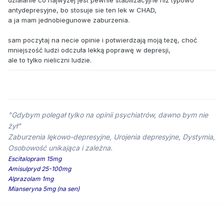
działanie co najwyzej jest pewnie stabilizacyjne niż typowo
antydepresyjne, bo stosuje sie ten lek w CHAD,
a ja mam jednobiegunowe zaburzenia.
sam poczytaj na necie opinie i potwierdzają moją tezę, choć
mniejszość ludzi odczuła lekką poprawę w depresji,
ale to tylko nieliczni ludzie.
"Gdybym polegał tylko na opinii psychiatrów, dawno bym nie
żył"
Zaburzenia lękowo-depresyjne, Urojenia depresyjne, Dystymia,
Osobowość unikająca i zależna.
Escitalopram 15mg
Amisulpryd 25-100mg
Alprazolam 1mg
Mianseryna 5mg (na sen)