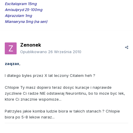
Escitalopram 15mg
Amisulpryd 25-100mg
Alprazolam 1mg
Mianseryna 5mg (na sen)
Zenonek
Opublikowano
26 Września 2010
zaqzax
,
I dlatego byles przez X lat leczony Citalem heh ?
Chlopie Ty masz dopiero teraz dosyc kuracje i naprawde
zyczliwie Ci radze NIE odstawiaj Neurontinu, bo to moze byc lek,
ktore Ci znacznie wspomoze...
Patrzyles jakie komba ludzie biora w takich stanach ? Chlopie
biora po 5-8 lekow naraz...