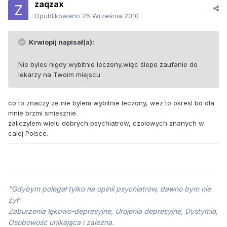
zaqzax
Opublikowano
26 Września 2010
Krwiopij napisał(a):
Nie byles nigdy wybitnie leczony,więc ślepe zaufanie do
lekarzy na Twoim miejscu
co to znaczy ze nie bylem wybitnie leczony, wez to okresl bo dla
mnie brzmi smiesznie.
zaliczylem wielu dobrych psychiatrow, czolowych znanych w
calej Polsce.
"Gdybym polegał tylko na opinii psychiatrów, dawno bym nie
żył"
Zaburzenia lękowo-depresyjne, Urojenia depresyjne, Dystymia,
Osobowość unikająca i zależna.