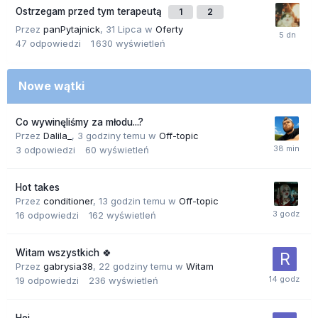
Ostrzegam przed tym terapeutą
1
2
Przez
panPytajnick
,
31 Lipca
w
Oferty
47
odpowiedzi
1 630
wyświetleń
Nowe wątki
Co wywinęliśmy za młodu...?
Przez
Dalila_
,
3 godziny temu
w
Off-topic
3
odpowiedzi
60
wyświetleń
Hot takes
Przez
conditioner
,
13 godzin temu
w
Off-topic
16
odpowiedzi
162
wyświetleń
Witam wszystkich 🍀
Przez
gabrysia38
,
22 godziny temu
w
Witam
19
odpowiedzi
236
wyświetleń