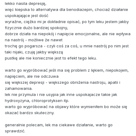
lekko nasila depresję,
więc kiepska to alternatywa dla benodiazepin, chociaż działanie
uspokajające jest dość
wyraźne, ciężko mi je dokładnie opisać, po tym leku jestem jakby
fizycznie dużo bardziej spokojny,
dobrze działa na niepokój i napięcie emocjonalne, ale nie wpływa
na nastrój - możliwe że nawet
trochę go pogarsza - czyli coś za coś, u mnie nastrój po nim jest
taki nijaki, czuję jakby większą
pustkę ale nie koniecznie jest to efekt tego leku.
warto go wypróbować jeśli ma się problem z lękiem, niepokojem,
napięciem, ale nie odczuwa
się większej depresji - większego obniżenia nastroju, apatii i
zahamowania.
lek nie przymula i nie usypia jak inne uspokajacze takie jak
hydroxyzyna, chloroprotyksen itp.
warto go wypróbować na objawy które wymieniłem bo może się
okazać bardzo skuteczny.
generalnie polecam, lek ma ciekawe działanie, warto go
sprawdzić.