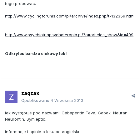
tego probowac.
http://www.cyclingforums.com/pl/archive/index.php/t-132359.html
http://www.psychiatriapsychoterapia.pl/?a=articles_show&id=499
Odkryles bardzo ciekawy lek !
zaqzax
Opublikowano
4 Września 2010
lek występuje pod nazwami: Gabapentin Teva, Gabax, Neuran,
Neurontin, Symleptic.
informacje i opinie o leku po angielsku: