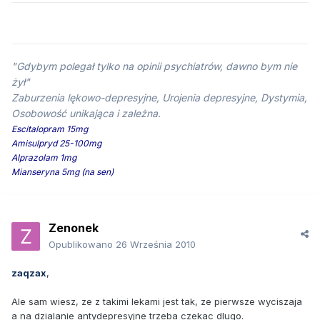
"Gdybym polegał tylko na opinii psychiatrów, dawno bym nie
żył"
Zaburzenia lękowo-depresyjne, Urojenia depresyjne, Dystymia,
Osobowość unikająca i zależna.
Escitalopram 15mg
Amisulpryd 25-100mg
Alprazolam 1mg
Mianseryna 5mg (na sen)
Zenonek
Opublikowano
26 Września 2010
zaqzax
,
Ale sam wiesz, ze z takimi lekami jest tak, ze pierwsze wyciszaja
a na dzialanie antydepresyjne trzeba czekac dlugo.