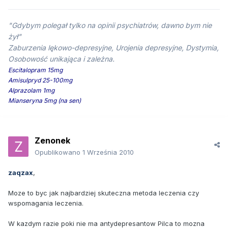
"Gdybym polegał tylko na opinii psychiatrów, dawno bym nie
żył"
Zaburzenia lękowo-depresyjne, Urojenia depresyjne, Dystymia,
Osobowość unikająca i zależna.
Escitalopram 15mg
Amisulpryd 25-100mg
Alprazolam 1mg
Mianseryna 5mg (na sen)
Zenonek
Opublikowano
1 Września 2010
zaqzax
,
Moze to byc jak najbardziej skuteczna metoda leczenia czy
wspomagania leczenia.
W kazdym razie poki nie ma antydepresantow Pilca to mozna