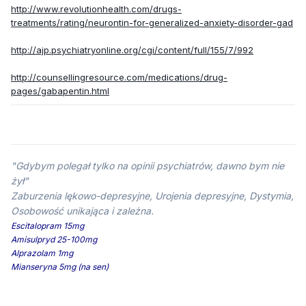
http://www.revolutionhealth.com/drugs-
treatments/rating/neurontin-for-generalized-anxiety-disorder-gad
http://ajp.psychiatryonline.org/cgi/content/full/155/7/992
http://counsellingresource.com/medications/drug-
pages/gabapentin.html
"Gdybym polegał tylko na opinii psychiatrów, dawno bym nie
żył"
Zaburzenia lękowo-depresyjne, Urojenia depresyjne, Dystymia,
Osobowość unikająca i zależna.
Escitalopram 15mg
Amisulpryd 25-100mg
Alprazolam 1mg
Mianseryna 5mg (na sen)