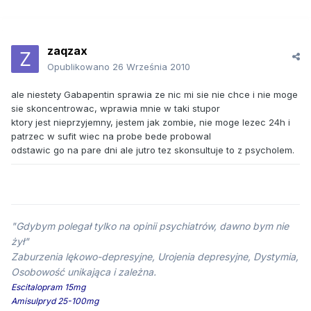
zaqzax
Opublikowano
26 Września 2010
ale niestety Gabapentin sprawia ze nic mi sie nie chce i nie moge
sie skoncentrowac, wprawia mnie w taki stupor
ktory jest nieprzyjemny, jestem jak zombie, nie moge lezec 24h i
patrzec w sufit wiec na probe bede probowal
odstawic go na pare dni ale jutro tez skonsultuje to z psycholem.
"Gdybym polegał tylko na opinii psychiatrów, dawno bym nie
żył"
Zaburzenia lękowo-depresyjne, Urojenia depresyjne, Dystymia,
Osobowość unikająca i zależna.
Escitalopram 15mg
Amisulpryd 25-100mg