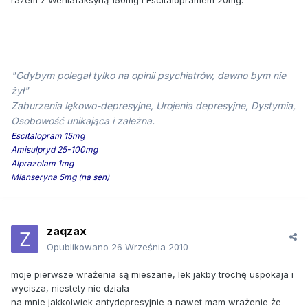
razem z Wenlafaksyną 150mg i Escitalopramem 20mg.
"Gdybym polegał tylko na opinii psychiatrów, dawno bym nie
żył"
Zaburzenia lękowo-depresyjne, Urojenia depresyjne, Dystymia,
Osobowość unikająca i zależna.
Escitalopram 15mg
Amisulpryd 25-100mg
Alprazolam 1mg
Mianseryna 5mg (na sen)
zaqzax
Opublikowano
26 Września 2010
moje pierwsze wrażenia są mieszane, lek jakby trochę uspokaja i
wycisza, niestety nie działa
na mnie jakkolwiek antydepresyjnie a nawet mam wrażenie że