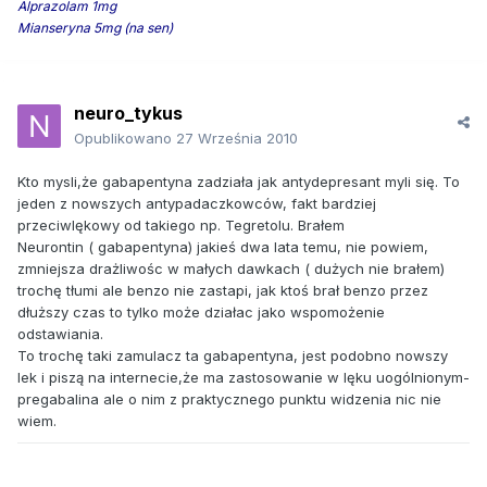
Alprazolam 1mg
Mianseryna 5mg (na sen)
neuro_tykus
Opublikowano
27 Września 2010
Kto mysli,że gabapentyna zadziała jak antydepresant myli się. To
jeden z nowszych antypadaczkowców, fakt bardziej
przeciwlękowy od takiego np. Tegretolu. Brałem
Neurontin ( gabapentyna) jakieś dwa lata temu, nie powiem,
zmniejsza drażliwośc w małych dawkach ( dużych nie brałem)
trochę tłumi ale benzo nie zastapi, jak ktoś brał benzo przez
dłuższy czas to tylko może działac jako wspomożenie
odstawiania.
To trochę taki zamulacz ta gabapentyna, jest podobno nowszy
lek i piszą na internecie,że ma zastosowanie w lęku uogólnionym-
pregabalina ale o nim z praktycznego punktu widzenia nic nie
wiem.