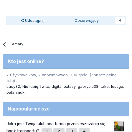
Udostępnij
Obserwujący
4
Tematy
Kto jest online?
7 użytkowników, 2 anonimowych, 708 gości
(Zobacz pełną
listę)
Lucy32
Nie lubię świtu
digital extasy
gabrysia38
take
lessgo
palahniuk
Najpopularniejsze
Jaka jest Twoja ulubiona forma przemieszczania się
bądź transportu?
1
2
3
4