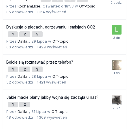
Przez
KochamElcie
,
Czwartek o 18:58
w
Off-topic
85
odpowiedzi
1 164
wyświetleń
Dyskusja o piecach, ogrzewaniu i emisjach CO2
1
2
3
Przez
Dalila_
,
29 Lipca
w
Off-topic
60
odpowiedzi
1 429
wyświetleń
Boicie się rozmawiać przez telefon?
1
2
3
Przez
Dalila_
,
28 Lipca
w
Off-topic
52
odpowiedzi
1 421
wyświetleń
Jakie macie plany jakby wojna się zaczęła u nas?
1
2
Przez
Dalila_
,
31 Lipca
w
Off-topic
48
odpowiedzi
1 369
wyświetleń