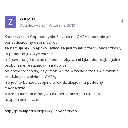
zaqzax
Opublikowano
1 Września 2010
Ktoś słyszał o Gapepentynie ? działa na GABA podobnie jak
benzodiazepiny czyli możliwe,
że hamuje lęk i niepokój, mimo że jest to lek przeciwpadaczkowy
to podobno jak wyczytałem
próbowano go dawać osobom z objawami lęku, depresji, ogólnie
osobom nie reagującym za dobrze
na antydepresanty, czyli możliwe że właśnie przez zwiększanie
produkcji i uwalniania GABA,
nie jest to benzodiazepina a lek działający na podobny
mechanizm.
Może to mała alternatywa dla benzodiazepin lub jako
uzupełnienie leczenia.
http://pl.wikipedia.org/wiki/Gabapentyna