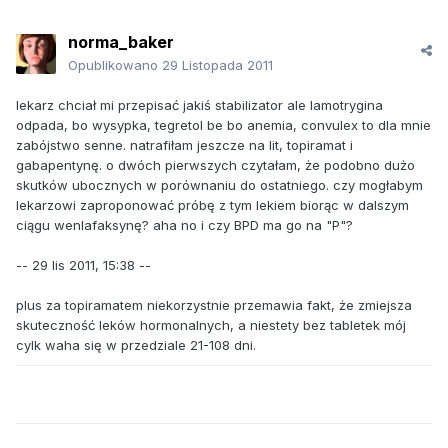
norma_baker
Opublikowano
29 Listopada 2011
lekarz chciał mi przepisać jakiś stabilizator ale lamotrygina
odpada, bo wysypka, tegretol be bo anemia, convulex to dla mnie
zabójstwo senne. natrafiłam jeszcze na lit, topiramat i
gabapentynę. o dwóch pierwszych czytałam, że podobno dużo
skutków ubocznych w porównaniu do ostatniego. czy mogłabym
lekarzowi zaproponować próbę z tym lekiem biorąc w dalszym
ciągu wenlafaksynę? aha no i czy BPD ma go na "P"?
-- 29 lis 2011, 15:38 --
plus za topiramatem niekorzystnie przemawia fakt, że zmiejsza
skuteczność leków hormonalnych, a niestety bez tabletek mój
cylk waha się w przedziale 21-108 dni.