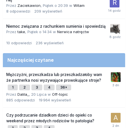
Hej
Przez
Zaciekawion
,
Piątek o 20:39
w
Witam
8
odpowiedzi
209
wyświetleń
Niemoc związana z rachunkiem sumienia i spowiedzią
Przez
take
,
Piątek o 14:34
w
Nerwica natręctw
10
odpowiedzi
236
wyświetleń
Najczęściej czytane
Mężczyźni, przeszkadza lub przeszkadzałoby wam
że partnerka nosi wyzywające prowokujące stroje?
1
2
3
4
36
Przez
Dalila_
,
20 Lipca
w
Off-topic
885
odpowiedzi
19 964
wyświetleń
Czy podrzucanie dziadkom dzieci do opieki co
weekend przez młodych rodziców to patologia?
1
2
3
4