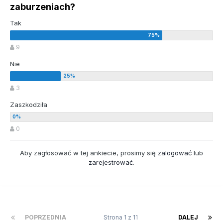
zaburzeniach?
Tak
9
Nie
3
Zaszkodziła
0
Aby zagłosować w tej ankiecie, prosimy się
zalogować
lub
zarejestrować
.
POPRZEDNIA
Strona 1 z 11
DALEJ