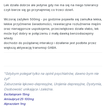
Lek działa dobrze ale jedynie gdy nie ma się na niego tolerancji
czyli bierze się go przynajmniej co trzeci dzień.
Wczoraj zażyłem 500mg - po godzinie pojawiła się zamułka lekka,
lekkie przyćmienie świadomości, rewelacyjne rozluźnienie mięśni
oraz nienajgorsze uspokojenie, przeciwlękowo działa słabo, lek
może być dobry w połączeniu z małą dawką benzodiazepiny
wtedy
dochodzi do pożądanej interakcji i działanie jest podbite przez
większą aktywację transmisji GABA.
"Gdybym polegał tylko na opinii psychiatrów, dawno bym nie
żył"
Zaburzenia lękowo-depresyjne, Urojenia depresyjne, Dystymia,
Osobowość unikająca i zależna.
Escitalopram 15mg
Amisulpryd 25-100mg
Alprazolam 1mg