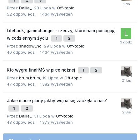
1
2
3
Przez
Dalila_
,
28 Lipca
w
Off-topic
52
odpowiedzi
1 434
wyświetleń
Lifehack, gamechanger - rzeczy, które nam pomagają
w codziennym życiu
1
2
Przez
shadow_no
,
29 Lipca
w
Off-topic
40
odpowiedzi
1 434
wyświetleń
Kto wygra finał MŚ w piłce nożnej
1
2
Przez
brum.brum
,
19 Lipca
w
Off-topic
47
odpowiedzi
1 382
wyświetleń
Jakie macie plany jakby wojna się zaczęła u nas?
1
2
Przez
Dalila_
,
31 Lipca
w
Off-topic
48
odpowiedzi
1 373
wyświetleń