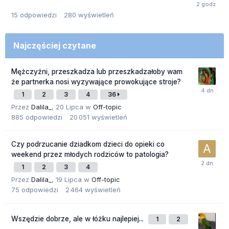
15
odpowiedzi
280
wyświetleń
Najczęściej czytane
Mężczyźni, przeszkadza lub przeszkadzałoby wam
że partnerka nosi wyzywające prowokujące stroje?
1
2
3
4
36
Przez
Dalila_
,
20 Lipca
w
Off-topic
885
odpowiedzi
20 051
wyświetleń
Czy podrzucanie dziadkom dzieci do opieki co
weekend przez młodych rodziców to patologia?
1
2
3
4
Przez
Dalila_
,
19 Lipca
w
Off-topic
75
odpowiedzi
2 464
wyświetleń
Wszędzie dobrze, ale w łóżku najlepiej...
1
2