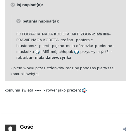
isj napisał(a):
petunia napisał(a):
FOTOGRAFIA-NAGA KOBIETA-AKT-ZGON-biała lilia-
PRAWIE NAGA KOBIETA-rzeźba- popiersie -
biustonosz- piersi- piękno-moja córeczka-pociecha-
maskotka
i MIŚ-mój chłopak
-przyszły mąż (?) -
rabarbar-
mała dziewczynka
- picie wódki przez członków rodziny podczas pierwszej
komunii świętej.
komunia święta ---- > rower jako prezent
Gość