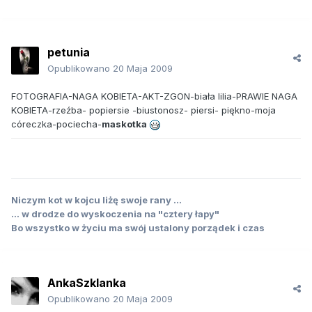
petunia
Opublikowano
20 Maja 2009
FOTOGRAFIA-NAGA KOBIETA-AKT-ZGON-biała lilia-PRAWIE NAGA
KOBIETA-rzeźba- popiersie -biustonosz- piersi- piękno-moja
córeczka-pociecha-
maskotka
Niczym kot w kojcu liżę swoje rany ...
... w drodze do wyskoczenia na "cztery łapy"
Bo wszystko w życiu ma swój ustalony porządek i czas
AnkaSzklanka
Opublikowano
20 Maja 2009