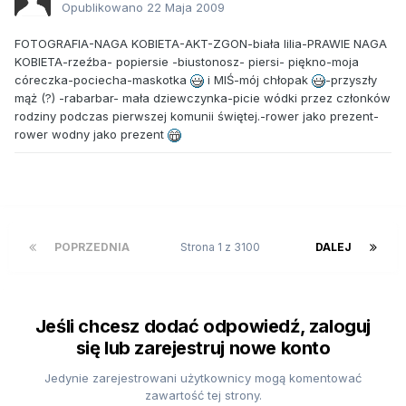
Opublikowano
22 Maja 2009
FOTOGRAFIA-NAGA KOBIETA-AKT-ZGON-biała lilia-PRAWIE NAGA
KOBIETA-rzeźba- popiersie -biustonosz- piersi- piękno-moja
córeczka-pociecha-maskotka
i MIŚ-mój chłopak
-przyszły
mąż (?) -rabarbar- mała dziewczynka-picie wódki przez członków
rodziny podczas pierwszej komunii świętej.-rower jako prezent-
rower wodny jako prezent
POPRZEDNIA
Strona 1 z 3100
DALEJ
Jeśli chcesz dodać odpowiedź, zaloguj
się lub zarejestruj nowe konto
Jedynie zarejestrowani użytkownicy mogą komentować
zawartość tej strony.