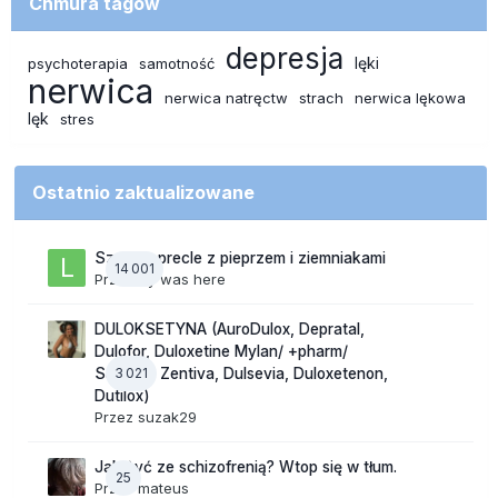
Chmura tagów
depresja
lęki
psychoterapia
samotność
nerwica
nerwica natręctw
strach
nerwica lękowa
lęk
stres
Ostatnio zaktualizowane
Szalone precle z pieprzem i ziemniakami
14 001
Przez
lily was here
DULOKSETYNA (AuroDulox, Depratal,
Dulofor, Duloxetine Mylan/ +pharm/
3 021
Sandoz/ Zentiva, Dulsevia, Duloxetenon,
Dutilox)
Przez
suzak29
Jak żyć ze schizofrenią? Wtop się w tłum.
25
Przez
mateus