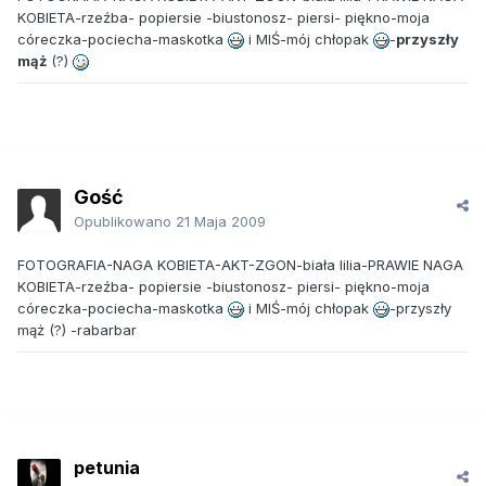
KOBIETA-rzeźba- popiersie -biustonosz- piersi- piękno-moja
córeczka-pociecha-maskotka
i MIŚ-mój chłopak
-
przyszły
mąż
(?)
Gość
Opublikowano
21 Maja 2009
FOTOGRAFIA-NAGA KOBIETA-AKT-ZGON-biała lilia-PRAWIE NAGA
KOBIETA-rzeźba- popiersie -biustonosz- piersi- piękno-moja
córeczka-pociecha-maskotka
i MIŚ-mój chłopak
-przyszły
mąż (?) -rabarbar
petunia