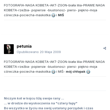
FOTOGRAFIA-NAGA KOBIETA-AKT-ZGON-biała lilia-PRAWIE NAGA
KOBIETA-rzeźba- popiersie -biustonosz- piersi- piękno-moja
córeczka-pociecha-maskotka
i
MIŚ
petunia
Opublikowano
20 Maja 2009
FOTOGRAFIA-NAGA KOBIETA-AKT-ZGON-biała lilia-PRAWIE NAGA
KOBIETA-rzeźba- popiersie -biustonosz- piersi- piękno-moja
córeczka-pociecha-maskotka
i MIŚ-
mój chłopak
Niczym kot w kojcu liżę swoje rany ...
... w drodze do wyskoczenia na "cztery łapy"
Bo wszystko w życiu ma swój ustalony porządek i czas