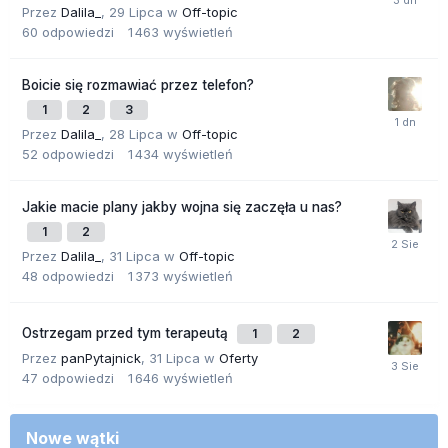
Przez
Dalila_
,
29 Lipca
w
Off-topic
60
odpowiedzi
1 463
wyświetleń
Boicie się rozmawiać przez telefon?
1
2
3
Przez
Dalila_
,
28 Lipca
w
Off-topic
52
odpowiedzi
1 434
wyświetleń
Jakie macie plany jakby wojna się zaczęła u nas?
1
2
Przez
Dalila_
,
31 Lipca
w
Off-topic
48
odpowiedzi
1 373
wyświetleń
Ostrzegam przed tym terapeutą
1
2
Przez
panPytajnick
,
31 Lipca
w
Oferty
47
odpowiedzi
1 646
wyświetleń
Nowe wątki