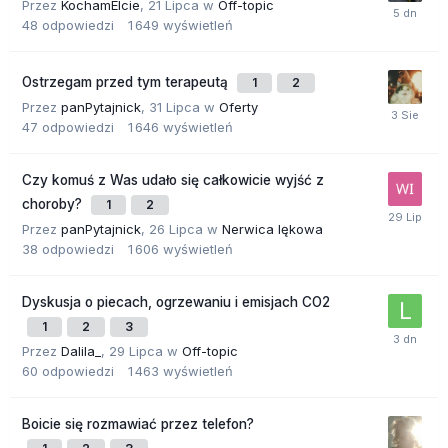
Przez
KochamElcie
,
21 Lipca
w
Off-topic
48
odpowiedzi
1 649
wyświetleń
Ostrzegam przed tym terapeutą
1
2
Przez
panPytajnick
,
31 Lipca
w
Oferty
47
odpowiedzi
1 646
wyświetleń
Czy komuś z Was udało się całkowicie wyjść z
choroby?
1
2
Przez
panPytajnick
,
26 Lipca
w
Nerwica lękowa
38
odpowiedzi
1 606
wyświetleń
Dyskusja o piecach, ogrzewaniu i emisjach CO2
1
2
3
Przez
Dalila_
,
29 Lipca
w
Off-topic
60
odpowiedzi
1 463
wyświetleń
Boicie się rozmawiać przez telefon?