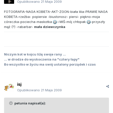
Opublikowano
21 Maja 2009
FOTOGRAFIA-NAGA KOBIETA-AKT-ZGON-biała lilia-PRAWIE NAGA
KOBIETA-rzeźba- popiersie -biustonosz- piersi- piękno-moja
córeczka-pociecha-maskotka
i MIŚ-mój chłopak
-przyszły
mąż (?) -rabarbar-
mała dziewczynka
Niczym kot w kojcu liżę swoje rany ...
... w drodze do wyskoczenia na "cztery łapy"
Bo wszystko w życiu ma swój ustalony porządek i czas
isj
Opublikowano
21 Maja 2009
petunia napisał(a):