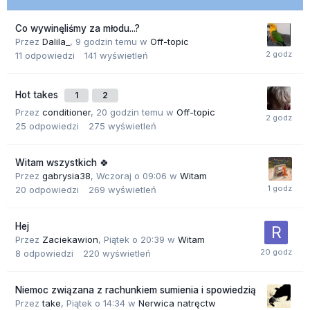
Co wywinęliśmy za młodu...?
Przez
Dalila_
,
9 godzin temu
w
Off-topic
11
odpowiedzi
141
wyświetleń
Hot takes
1
2
Przez
conditioner
,
20 godzin temu
w
Off-topic
25
odpowiedzi
275
wyświetleń
Witam wszystkich 🍀
Przez
gabrysia38
,
Wczoraj o 09:06
w
Witam
20
odpowiedzi
269
wyświetleń
Hej
Przez
Zaciekawion
,
Piątek o 20:39
w
Witam
8
odpowiedzi
220
wyświetleń
Niemoc związana z rachunkiem sumienia i spowiedzią
Przez
take
,
Piątek o 14:34
w
Nerwica natręctw