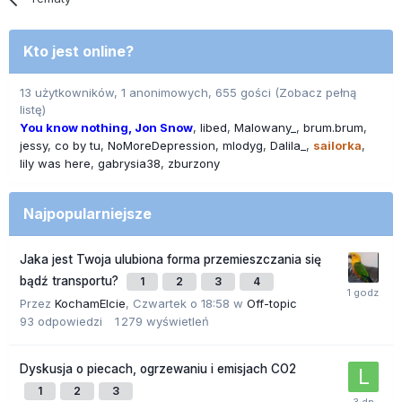
Kto jest online?
13 użytkowników, 1 anonimowych, 655 gości
(Zobacz pełną
listę)
You know nothing, Jon Snow
libed
Malowany_
brum.brum
jessy
co by tu
NoMoreDepression
mlodyg
Dalila_
sailorka
lily was here
gabrysia38
zburzony
Najpopularniejsze
Jaka jest Twoja ulubiona forma przemieszczania się
bądź transportu?
1
2
3
4
Przez
KochamElcie
,
Czwartek o 18:58
w
Off-topic
93
odpowiedzi
1 279
wyświetleń
Dyskusja o piecach, ogrzewaniu i emisjach CO2
1
2
3