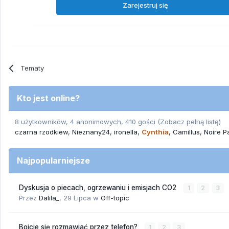
Zarejestruj się
Tematy
Kto jest online?
8 użytkowników, 4 anonimowych, 410 gości
(Zobacz pełną listę)
czarna rzodkiew
Nieznany24
ironella
Cynthia
Camillus
Noire P
Najpopularniejsze
Dyskusja o piecach, ogrzewaniu i emisjach CO2
1
2
3
Przez
Dalila_
,
29 Lipca
w
Off-topic
Boicie się rozmawiać przez telefon?
1
2
3