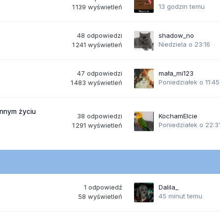
13 godzin temu
1 139
wyświetleń
48
odpowiedzi
shadow_no
Niedziela o 23:16
1 241
wyświetleń
47
odpowiedzi
mała_mi123
Poniedziałek o 11:45
1 483
wyświetleń
ennym życiu
38
odpowiedzi
KochamElcie
Poniedziałek o 22:3
1 291
wyświetleń
1
odpowiedź
Dalila_
45 minut temu
58
wyświetleń