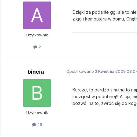
Dzięki za podanie gg, ale to n
z gg i komputera w domu, Chętni
Użytkownik
2
bincia
Opublikowano
3 Kwietnia 2009
03.04
Kurcze, to bardzo smutne to nap
ludzi jest w podobnej!!! Alicja, 
pozwól na to, zwróć się do kog
Użytkownik
45