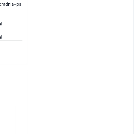
radnia+ps
l
l