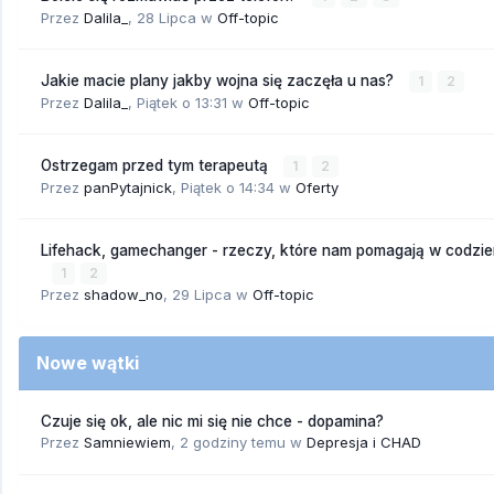
Przez
Dalila_
,
28 Lipca
w
Off-topic
Jakie macie plany jakby wojna się zaczęła u nas?
1
2
Przez
Dalila_
,
Piątek o 13:31
w
Off-topic
Ostrzegam przed tym terapeutą
1
2
Przez
panPytajnick
,
Piątek o 14:34
w
Oferty
Lifehack, gamechanger - rzeczy, które nam pomagają w codzi
1
2
Przez
shadow_no
,
29 Lipca
w
Off-topic
Nowe wątki
Czuje się ok, ale nic mi się nie chce - dopamina?
Przez
Samniewiem
,
2 godziny temu
w
Depresja i CHAD