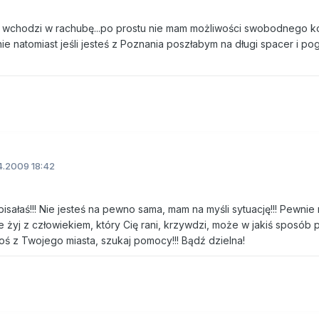
ie wchodzi w rachubę...po prostu nie mam możliwości swobodnego k
e natomiast jeśli jesteś z Poznania poszłabym na długi spacer i po
.2009 18:42
isałaś!!! Nie jesteś na pewno sama, mam na myśli sytuację!!! Pewni
nie żyj z człowiekiem, który Cię rani, krzywdzi, może w jakiś sposób p
oś z Twojego miasta, szukaj pomocy!!! Bądź dzielna!