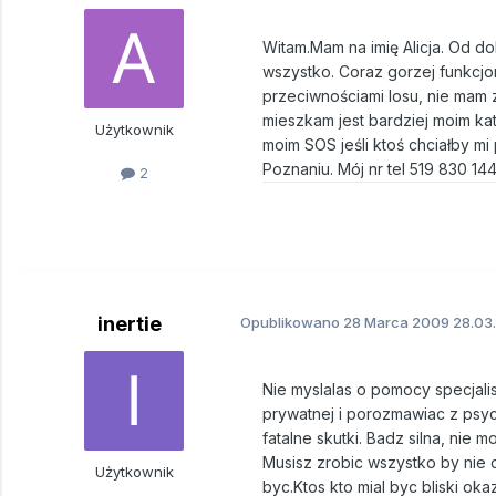
Witam.Mam na imię Alicja. Od d
wszystko. Coraz gorzej funkcjonu
przeciwnościami losu, nie mam 
mieszkam jest bardziej moim kat
Użytkownik
moim SOS jeśli ktoś chciałby m
Poznaniu. Mój nr tel 519 830 144
2
inertie
Opublikowano
28 Marca 2009
28.03.
Nie myslalas o pomocy specjalist
prywatnej i porozmawiac z psy
fatalne skutki. Badz silna, nie
Musisz zrobic wszystko by nie d
Użytkownik
byc.Ktos kto mial byc bliski 