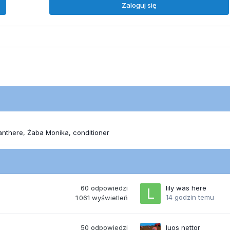
Zaloguj się
anthere
Żaba Monika
conditioner
60
odpowiedzi
lily was here
14 godzin temu
1 061
wyświetleń
50
odpowiedzi
luos nettor