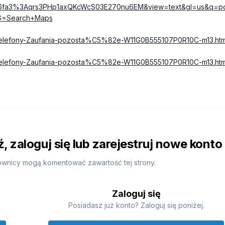
6fa3%3Aqrs3PHp1axQKcWcS03E270nu6EM&view=text&gl=us&q=po
nG=Search+Maps
ie/Telefony-Zaufania-pozosta%C5%82e-W11G0B555107P0R10C-m13.htm
ie/Telefony-Zaufania-pozosta%C5%82e-W11G0B555107P0R10C-m13.htm
 zaloguj się lub zarejestruj nowe konto
ownicy mogą komentować zawartość tej strony.
Zaloguj się
Posiadasz już konto? Zaloguj się poniżej.