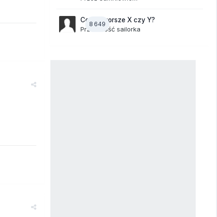
Co jest gorsze X czy Y?
8 649
Przez Gość sailorka