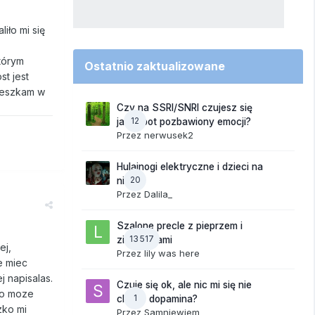
iło mi się
tórym
Ostatnio zaktualizowane
st jest
Mieszkam w
Czy na SSRI/SNRI czujesz się
12
jak robot pozbawiony emocji?
Przez
nerwusek2
Hulajnogi elektryczne i dzieci na
20
nich
Przez
Dalila_
Szalone precle z pieprzem i
13 517
ziemniakami
ej,
Przez
lily was here
e miec
j napisalas.
Czuje się ok, ale nic mi się nie
 co moze
1
chce - dopamina?
zko mi
Przez
Samniewiem