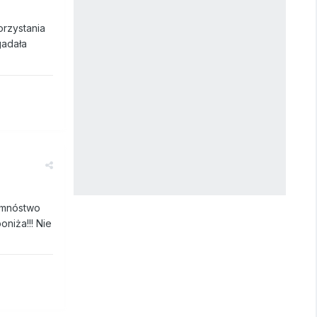
orzystania
gadała
e mnóstwo
oniża!!! Nie