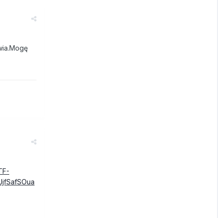
awia.Mogę
TF-
JjfSafSOua