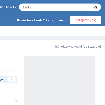
 SUPLEMENTY
Zarejestruj się
Posiadasz konto? Zaloguj się
Aktywne wątki (bez zabaw)
cy
1