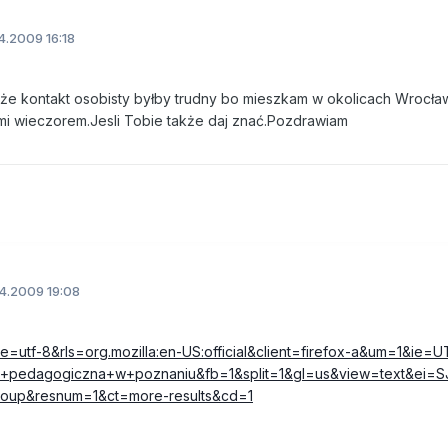
.2009 16:18
akże kontakt osobisty byłby trudny bo mieszkam w okolicach Wrocł
 mi wieczorem.Jesli Tobie także daj znać.Pozdrawiam
4.2009 19:08
=utf-8&rls=org.mozilla:en-US:official&client=firefox-a&um=1&ie=U
+pedagogiczna+w+poznaniu&fb=1&split=1&gl=us&view=text&ei=S
roup&resnum=1&ct=more-results&cd=1