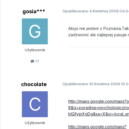
gosia***
Opublikowano
4 Kwietnia 2009
04.04
Alicjo nie jestem z Poznania.T
zadzwonić ale najlepiej pasuje
Użytkownik
17
chocolate
Opublikowano
10 Kwietnia 2009
10.0
http://maps.google.com/maps?oe
8&q=poradnia+psychologiczno
blQfyipXgDg&sa=X&oi=local_g
Użytkownik
http://maps.google.com/maps?