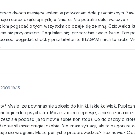
obrych dwóch miesięcy jestem w potwornym dole psychicznym. Zawal
je i coraz częściej myślę o śmierci. Nie potrafię dalej walczyć z
z kim pogadać o tycm wszystkim co dzieje się ze mną. Człowiek z k
em niż przyjacielem. Pogubiłam się, przegrałam swoje życie. Ten po
i pomóc, pogadać choćby przz telefon to BŁAGAM niech to zrobi. 
.
2009 19:15
y? Mysle, ze powinnas sie zglosic do kliniki, jakiejkolwiek. Pupliczn
chologiem lub psychiatra. Mozesz miec depresje, a nieleczona moz
 mozesz sie poddac (ja to mowie sobie non stop). Co do osoby o ktore
ac sie stlamsic drugiej osobie. Nie znam sytuacji, ale to najgorsze
okazuje sie wrogiem.. Moze pomysl o przeprowadzce? Rozmowie? Cie