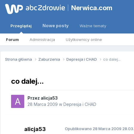
Nerwica.com
Nowe posty
Przeglądaj
Ważne tematy
Forum
Administracja
Użytkownicy online
Strona główna
Zaburzenia
Depresja i CHAD
co dalej...
co dalej...
Przez
alicja53
28 Marca 2009
w
Depresja i CHAD
alicja53
Opublikowano
28 Marca 2009
28.03