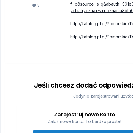
f=q&source=s_q&abauth=591e
8
ychiatryczna+w+poznaniu&bt
http://katalog.pf.pl/Pomorsk
http://katalog.pf.pl/Pomorsk
Jeśli chcesz dodać odpowiedź,
Jedynie zarejestrowani użytk
Zarejestruj nowe konto
Załóż nowe konto. To bardzo proste!