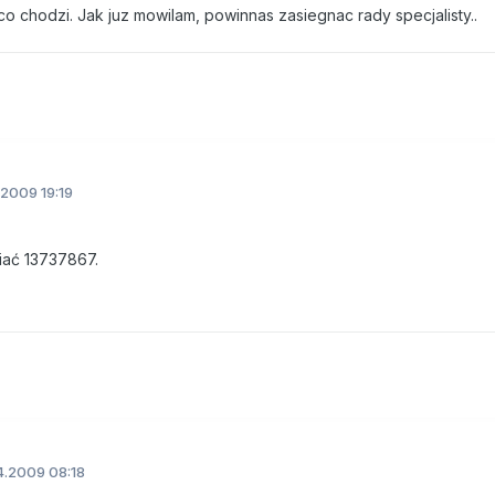
o chodzi. Jak juz mowilam, powinnas zasiegnac rady specjalisty..
2009 19:19
iać 13737867.
.2009 08:18