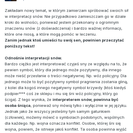
Zakładam nowy temat, w którym zamierzam spróbować swoich sił
w interpretacji snów. Nie przypadkowo zamieszczam go w dziale
kroki do wolności, ponieważ jestem przekonany o ogromnym
znaczeniu snów (z doświadczenia) i bardzo ważnej informacji,
które one niosą, a które mogą pomóc w leczeniu.
Zanim jednak ktoś umieści tu swój sen, powinien przeczytać
poniższy tekst!
Odnośnie interpretacji snów.
Bardzo ciężko jest interpretować czyjeś sny ze względu na to, że
pewien symbol, który dla jednego może pozytywny, dla innego
może nieść przesłanie o treści negatywnej. Np. wóz policyjny. Dla
jednego może to być pozytywny symbol pragnienia zostania gliną,
z kolei dla kogoś innego negatywny symbol krzywdy (ktoś kiedyś
podpier*** coś ze sklepu i mu się śni wóz policyjny, który go
ściga). Z tego wynika, że
interpreterem snów
, powinna być
osoba śniąca
, ponieważ sny mówią tylko i wyłącznie w jej języku.
Jednak jako że wszyscy jesteśmy tym samym gatunkiem
(człowiek), możemy mówić o symbolach podobnych, wspólnych
dla każdego. Np. wojna oznacza konflikt. Osobie, której śni się
wojna, powiem, że istnieje jakiś konflikt. Ta osoba powinna wyjść