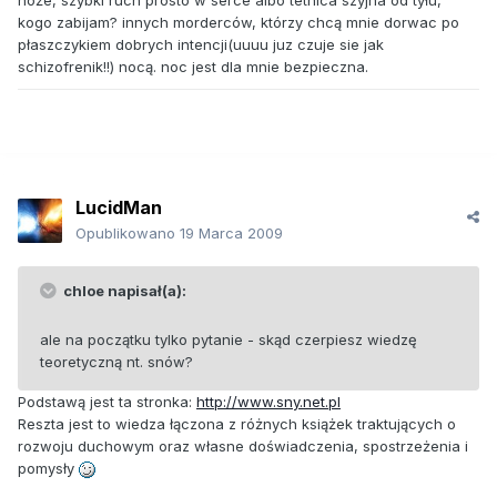
noże, szybki ruch prosto w serce albo tetnica szyjna od tyłu,
kogo zabijam? innych morderców, którzy chcą mnie dorwac po
płaszczykiem dobrych intencji(uuuu juz czuje sie jak
schizofrenik!!) nocą. noc jest dla mnie bezpieczna.
LucidMan
Opublikowano
19 Marca 2009
chloe napisał(a):
ale na początku tylko pytanie - skąd czerpiesz wiedzę
teoretyczną nt. snów?
Podstawą jest ta stronka:
http://www.sny.net.pl
Reszta jest to wiedza łączona z różnych książek traktujących o
rozwoju duchowym oraz własne doświadczenia, spostrzeżenia i
pomysły