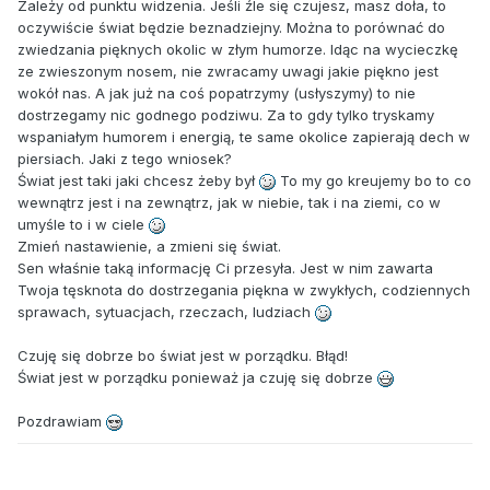
Zależy od punktu widzenia. Jeśli źle się czujesz, masz doła, to
oczywiście świat będzie beznadziejny. Można to porównać do
zwiedzania pięknych okolic w złym humorze. Idąc na wycieczkę
ze zwieszonym nosem, nie zwracamy uwagi jakie piękno jest
wokół nas. A jak już na coś popatrzymy (usłyszymy) to nie
dostrzegamy nic godnego podziwu. Za to gdy tylko tryskamy
wspaniałym humorem i energią, te same okolice zapierają dech w
piersiach. Jaki z tego wniosek?
Świat jest taki jaki chcesz żeby był
To my go kreujemy bo to co
wewnątrz jest i na zewnątrz, jak w niebie, tak i na ziemi, co w
umyśle to i w ciele
Zmień nastawienie, a zmieni się świat.
Sen właśnie taką informację Ci przesyła. Jest w nim zawarta
Twoja tęsknota do dostrzegania piękna w zwykłych, codziennych
sprawach, sytuacjach, rzeczach, ludziach
Czuję się dobrze bo świat jest w porządku. Błąd!
Świat jest w porządku ponieważ ja czuję się dobrze
Pozdrawiam