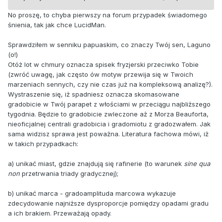
No proszę, to chyba pierwszy na forum przypadek świadomego
śnienia, tak jak chce LucidMan.
Sprawdziłem w senniku papuaskim, co znaczy Twój sen, Laguno
(o!)
Otóż lot w chmury oznacza spisek fryzjerski przeciwko Tobie
(zwróć uwagę, jak często ów motyw przewija się w Twoich
marzeniach sennych, czy nie czas już na kompleksową analizę?).
Wystraszenie się, iż spadniesz oznacza skomasowane
gradobicie w Twój parapet z włościami w przeciągu najbliższego
tygodnia. Będzie to gradobicie zwleczone aż z Morza Beauforta,
nieoficjalnej centrali gradobicia i gradomiotu z gradozwałem. Jak
sama widzisz sprawa jest poważna. Literatura fachowa mówi, iż
w takich przypadkach:
a) unikać miast, gdzie znajdują się rafinerie (to warunek
sine qua
non
przetrwania triady gradycznej);
b) unikać marca - gradoamplituda marcowa wykazuje
zdecydowanie najniższe dysproporcje pomiędzy opadami gradu
a ich brakiem. Przeważają opady.