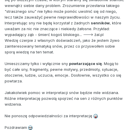
wewnątrz siebie dany problem. Zrozumienie przesłania takiego
"strasznego snu" nie tylko może pomóc uwolnić się od niego,
lecz także zauważyć pewne nieprawidłowości w naszym życiu.
Interpretując sny nie będę korzystał z żadnych
senników
, które
uważam za nic nie znaczące i niekiedy żałosne. Przykład:
wypadający ząb - śmierć kogoś bliskiego... ---> żal.pl
Wiedzę czerpie z własnych doświadczeń, jako że jestem żywo
zainteresowany tematyką snów, przez co przyswoiłem sobie
sporą wiedzę na ten temat.
Umieszczamy tylko i wyłącznie sny
powtarzające się
. Mogą to
być całe sny, fragmenty, pewne motywy, przedmioty, sytuacje,
otoczenie, ludzie, uczucia, emocje.. Dosłownie, wszystko co się
powtarza.
Jakakolwiek pomoc w interpretacji snów będzie mile widziana.
Różne interpretację pozwolą spojrzeć na sen z różnych punktów
widzenia.
Nie ponoszę odpowiedzialności za interpretację
Pozdrawiam