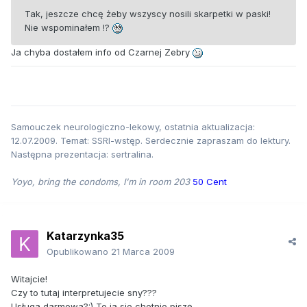
Tak, jeszcze chcę żeby wszyscy nosili skarpetki w paski!
Nie wspominałem !?
Ja chyba dostałem info od Czarnej Zebry
Samouczek neurologiczno-lekowy, ostatnia aktualizacja:
12.07.2009. Temat: SSRI-wstęp. Serdecznie zapraszam do lektury.
Następna prezentacja: sertralina.
Yoyo, bring the condoms, I'm in room 203
50 Cent
Katarzynka35
Opublikowano
21 Marca 2009
Witajcie!
Czy to tutaj interpretujecie sny???
Usługa darmowa?:) To ja sie chetnie piszę....