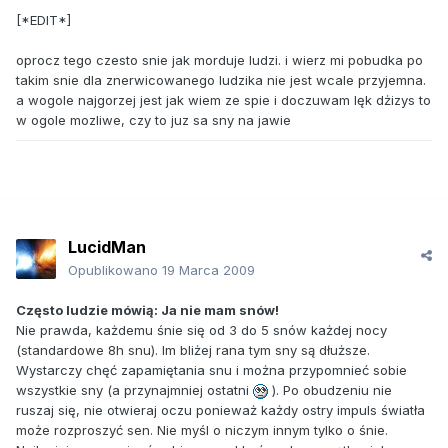
[*EDIT*]
oprocz tego czesto snie jak morduje ludzi. i wierz mi pobudka po
takim snie dla znerwicowanego ludzika nie jest wcale przyjemna.
a wogole najgorzej jest jak wiem ze spie i doczuwam lęk dżizys to
w ogole mozliwe, czy to juz sa sny na jawie
LucidMan
Opublikowano
19 Marca 2009
Często ludzie mówią: Ja nie mam snów!
Nie prawda, każdemu śnie się od 3 do 5 snów każdej nocy
(standardowe 8h snu). Im bliżej rana tym sny są dłuższe.
Wystarczy chęć zapamiętania snu i można przypomnieć sobie
wszystkie sny (a przynajmniej ostatni
). Po obudzeniu nie
ruszaj się, nie otwieraj oczu ponieważ każdy ostry impuls światła
może rozproszyć sen. Nie myśl o niczym innym tylko o śnie.