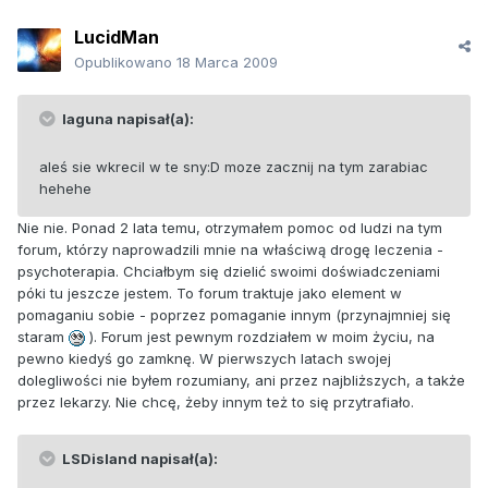
LucidMan
Opublikowano
18 Marca 2009
laguna napisał(a):
aleś sie wkrecil w te sny:D moze zacznij na tym zarabiac
hehehe
Nie nie. Ponad 2 lata temu, otrzymałem pomoc od ludzi na tym
forum, którzy naprowadzili mnie na właściwą drogę leczenia -
psychoterapia. Chciałbym się dzielić swoimi doświadczeniami
póki tu jeszcze jestem. To forum traktuje jako element w
pomaganiu sobie - poprzez pomaganie innym (przynajmniej się
staram
). Forum jest pewnym rozdziałem w moim życiu, na
pewno kiedyś go zamknę. W pierwszych latach swojej
dolegliwości nie byłem rozumiany, ani przez najbliższych, a także
przez lekarzy. Nie chcę, żeby innym też to się przytrafiało.
LSDisland napisał(a):