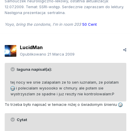
Samouczek neurologiczno-lekowy, ostatnia aktualizacja:
12.07.2009. Temat: SSRI-wstęp. Serdecznie zapraszam do lektury.
Następna prezentacja: sertralina.
Yoyo, bring the condoms, I'm in room 203
50 Cent
LucidMan
Opublikowano
21 Marca 2009
laguna napisał(a):
tej nocy we snie zalapalam ze to sen iuznalam, ze polatam
i polecialam wysoooko w chmury. ale potem sie
wystrzyszlam ze spadne i juz reszty nie kontrolowalam:P
To trzeba było napisać w temacie niżej o świadomym śnieniu
Cytat