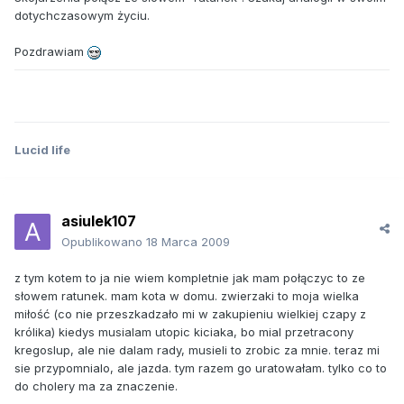
dotychczasowym życiu.
Pozdrawiam
Lucid life
asiulek107
Opublikowano
18 Marca 2009
z tym kotem to ja nie wiem kompletnie jak mam połączyc to ze
słowem ratunek. mam kota w domu. zwierzaki to moja wielka
miłość (co nie przeszkadzało mi w zakupieniu wielkiej czapy z
królika) kiedys musialam utopic kiciaka, bo mial przetracony
kregoslup, ale nie dalam rady, musieli to zrobic za mnie. teraz mi
sie przypomnialo, ale jazda. tym razem go uratowałam. tylko co to
do cholery ma za znaczenie.