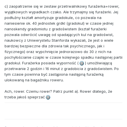
c) zaopatrzenie się w zestaw przetrwalnikowy furażerka+rower,
wyjątkowych wypadkach czako. Ale trzymajmy się furażerki. Jej
podłużny kształt amortyzuje gradokule, co pozwala na
naniesienie ok. 40 jednostek grdkl (gradokul) w czasie jednej
nanoskendy gradomiotu z gradoświstem (kształ furażerki
pozwala odwrócić uwagę od spadających kul na gradoświst,
naukowcy z Uniwerystetu Stanforda wykazali, że jest o wiele
bardziej bezpieczne dla zdrowia tak psychicznego, jak i
fizycznego) oraz wypchnięcie jednorazowo do 30 z nich na
pochyłościanie czapki w czasie kolejnego spadku następnej partii
gradokul. Furażerka posiada wyporność (
) umożliwiającą
przetrwanie 2 godzin i 16 minut z gradobicia z gradoświstem. Po
tym czasie powinna być zastąpiona następną furażerką
ulokowaną na bagażniku roweru.
Ach, rower. Czemu rower? Patrz punkt a). Rower dlatego, że
trzeba jakoś spieprzać