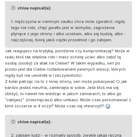
chloe napisał(a):
1. mężczyzna w ciemnym zaułku chce mnie zgwałcić. nigdy
tego nie robi, chęć gwałtu jest w domyśle, zagrożenie
płynące z jego strony. i albo uciekam, albo się budzę, albo -
najczęściej, biorę jakiś ciężki przedmiot i go zabijam.
Jak reagujesz na krytykę, poniżenie czy kompromitację? Może w
realu ktoś tak właśnie robi i masz ochotę uciec albo zabić tą
osobę (osoby) za atak na Ciebie? W takim wypadku, sen po
prostu jest dla Ciebie rozładowaniem pewnych emocji, których
nigdy byś nie uwolniła w rzeczywistości.
Z kolei patrząc na to z innej strony, sen może pokazywać Ci jak
bardzo jesteś nieufna, zamknięta w sobie. Jeśli ktoś ma się
zbliżyć, to nawet nie wiedząc w jakich zamiarach, to albo go
"zabijasz" (zniechęcasz) albo unikasz. Może czas porozmawiać z
kimś szczerze w 4 oczy!? Może czas się otworzyć!?
chloe napisał(a):
2. zabijam ludzi - w rozmaity sposób. zwykle jakąś ręczną