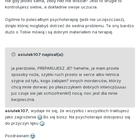
nie gdy jesteś sama, żeby nikt nie widział? Jeśli to drugie to
kontrolujesz siebie, a dokładnie swoje uczucia.
Ogólnie to polecałbym psychoterapię (jeśli nie uczęszczasz),
dzięki której mogłabyś dotrzeć do sedna problemu. Te sny bardzo
dużo o Tobie mówią i są dobrym materiałem na terapię.
asiulek107 napisał(a):
ja pierdziele, PREPARUJESZ JE? hehehe, ja mam proste
sposoby noże, szybki ruch prosto w serce albo tetnica
szyjna od tyłu, kogo zabijam? innych morderców, którzy
chcą mnie dorwac po płaszczykiem dobrych intencji(uuuu
juz czuje sie jak schizofrenik!!) nocą. noc jest dla mnie
bezpieczna.
asiulek107
, wydaje mi się, że wszystko i wszystkich traktujesz
jako zagrożenie
Bo się boisz. Na psychoterapii dokopiesz się
do przyczyn lęku
Pozdrawiam