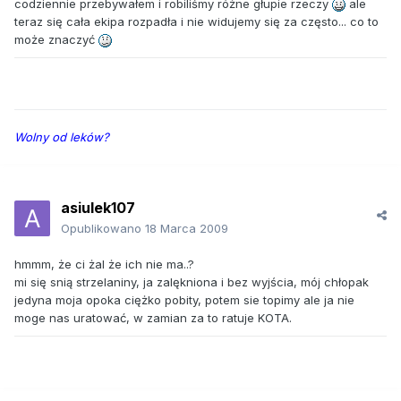
codziennie przebywałem i robiliśmy różne głupie rzeczy
ale
teraz się cała ekipa rozpadła i nie widujemy się za często... co to
może znaczyć
Wolny od leków?
asiulek107
Opublikowano
18 Marca 2009
hmmm, że ci żal że ich nie ma..?
mi się snią strzelaniny, ja zalękniona i bez wyjścia, mój chłopak
jedyna moja opoka ciężko pobity, potem sie topimy ale ja nie
moge nas uratować, w zamian za to ratuje KOTA.