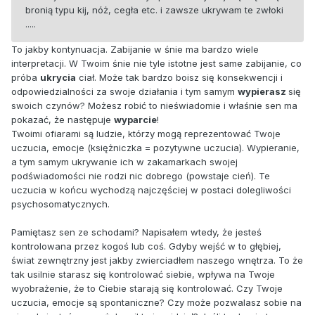
bronią typu kij, nóż, cegła etc. i zawsze ukrywam te zwłoki
.....
To jakby kontynuacja. Zabijanie w śnie ma bardzo wiele
interpretacji. W Twoim śnie nie tyle istotne jest same zabijanie, co
próba
ukrycia
ciał. Może tak bardzo boisz się konsekwencji i
odpowiedzialności za swoje działania i tym samym
wypierasz
się
swoich czynów? Możesz robić to nieświadomie i właśnie sen ma
pokazać, że następuje
wyparcie
!
Twoimi ofiarami są ludzie, którzy mogą reprezentować Twoje
uczucia, emocje (księżniczka = pozytywne uczucia). Wypieranie,
a tym samym ukrywanie ich w zakamarkach swojej
podświadomości nie rodzi nic dobrego (powstaje cień). Te
uczucia w końcu wychodzą najczęściej w postaci dolegliwości
psychosomatycznych.
Pamiętasz sen ze schodami? Napisałem wtedy, że jesteś
kontrolowana przez kogoś lub coś. Gdyby wejść w to głębiej,
świat zewnętrzny jest jakby zwierciadłem naszego wnętrza. To że
tak usilnie starasz się kontrolować siebie, wpływa na Twoje
wyobrażenie, że to Ciebie starają się kontrolować. Czy Twoje
uczucia, emocje są spontaniczne? Czy może pozwalasz sobie na