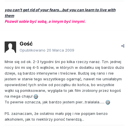
you can't get rid of your fears...but you can learn to live with
them
Pozwól sobie być sobą, a innym być innymi.
Gość
Opublikowano
20 Marca 2009
Mnie się od ok. 2-3 tygodni śni po kilka rzeczy naraz. Tzn. jednej
nocy śni mi się 4-5 wątków, w których w dodatku się bardzo dużo
dzieje, są bardzo intensywne i treściwe. Budzę się rano i nie
jestem w stanie tego wszystkiego ogarnąć, nawet nie umiałabym
opowiedzieć tych snów od początku do końca, bo wszystkie
wątki są pomiksowane, wygląda to jak film zrobiony przez kogoś
na mega chaju!
To pewnie oznacza, jak bardzo jestem pier...tralalala......
PS. zaznaczam, że ostatnio mało piję i nie popijam benzo
alkoholem, jak to niektórzy ponoć twierdzą...