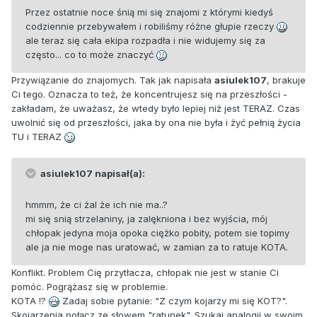
Przez ostatnie noce śnią mi się znajomi z którymi kiedyś
codziennie przebywałem i robiliśmy różne głupie rzeczy
ale teraz się cała ekipa rozpadła i nie widujemy się za
często... co to może znaczyć
Przywiązanie do znajomych. Tak jak napisała
asiulek107
, brakuje
Ci tego. Oznacza to też, że koncentrujesz się na przeszłości -
zakładam, że uważasz, że wtedy było lepiej niż jest TERAZ. Czas
uwolnić się od przeszłości, jaka by ona nie była i żyć pełnią życia
TU i TERAZ
asiulek107 napisał(a):
hmmm, że ci żal że ich nie ma..?
mi się snią strzelaniny, ja zalękniona i bez wyjścia, mój
chłopak jedyna moja opoka ciężko pobity, potem sie topimy
ale ja nie moge nas uratować, w zamian za to ratuje KOTA.
Konflikt. Problem Cię przytłacza, chłopak nie jest w stanie Ci
pomóc. Pogrążasz się w problemie.
KOTA !?
Zadaj sobie pytanie: "Z czym kojarzy mi się KOT?".
Skojarzenia połącz ze słowem "ratunek". Szukaj analogii w swoim