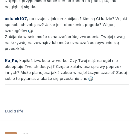
Najlepiej przypominać sobie sen od końca do początku, jak
najgłębiej się da.
asiulek107
, co czujesz jak ich zabijasz? Kim są Ci ludzie? W jaki
sposób ich zabijasz? Jakie jest otoczenie, pogoda? Więcej
szczegółów
Zabijanie w śnie może oznaczać próbę zwrócenia Twojej uwagi
na krzywdę na zewnątrz lub może oznaczać pozbywanie się
przeszkód.
Ka_Po
, kupiłaś tzw. kota w worku. Czy Twój mąż na ogół nie
akceptuje Twoich decyzji? Często załatwiasz sprawy poprzez
innych? Może planujesz jakiś zakup w najbliższym czasie? Zadaj
sobie te pytania, a ukaże się przesłanie snu
Lucid life