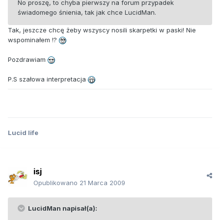
No proszę, to chyba pierwszy na forum przypadek
świadomego śnienia, tak jak chce LucidMan.
Tak, jeszcze chcę żeby wszyscy nosili skarpetki w paski! Nie
wspominałem !?
Pozdrawiam
P.S szałowa interpretacja
Lucid life
isj
Opublikowano
21 Marca 2009
LucidMan napisał(a):