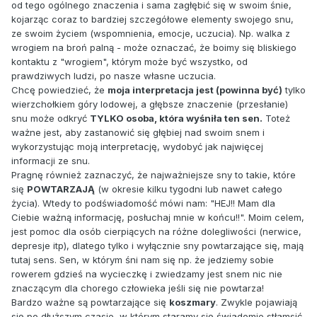
od tego ogólnego znaczenia i sama zagłębić się w swoim śnie,
kojarząc coraz to bardziej szczegółowe elementy swojego snu,
ze swoim życiem (wspomnienia, emocje, uczucia). Np. walka z
wrogiem na broń palną - może oznaczać, że boimy się bliskiego
kontaktu z "wrogiem", którym może być wszystko, od
prawdziwych ludzi, po nasze własne uczucia.
Chcę powiedzieć, że
moja interpretacja jest (powinna być)
tylko
wierzchołkiem góry lodowej, a głębsze znaczenie (przesłanie)
snu może odkryć
TYLKO osoba, która wyśniła ten sen.
Toteż
ważne jest, aby zastanowić się głębiej nad swoim snem i
wykorzystując moją interpretację, wydobyć jak najwięcej
informacji ze snu.
Pragnę również zaznaczyć, że najważniejsze sny to takie, które
się
POWTARZAJĄ
(w okresie kilku tygodni lub nawet całego
życia). Wtedy to podświadomość mówi nam: "HEJ!! Mam dla
Ciebie ważną informację, posłuchaj mnie w końcu!!". Moim celem,
jest pomoc dla osób cierpiących na różne dolegliwości (nerwice,
depresje itp), dlatego tylko i wyłącznie sny powtarzające się, mają
tutaj sens. Sen, w którym śni nam się np. że jedziemy sobie
rowerem gdzieś na wycieczkę i zwiedzamy jest snem nic nie
znaczącym dla chorego człowieka jeśli się nie powtarza!
Bardzo ważne są powtarzające się
koszmary
. Zwykle pojawiają
się po dłuższym czasie, w którym staramy się świadomie stłamsić