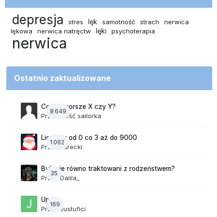
depresja
lęk
stres
samotność
strach
nerwica
lęki
lękowa
nerwica natręctw
psychoterapia
nerwica
Ostatnio zaktualizowane
Co jest gorsze X czy Y?
8 649
Przez Gość sailorka
Liczymy od 0 co 3 aż do 9000
1 062
Przez
Jurecki
Byliście równo traktowani z rodzeństwem?
35
Przez
Dalila_
Upały
169
Przez
Justufici