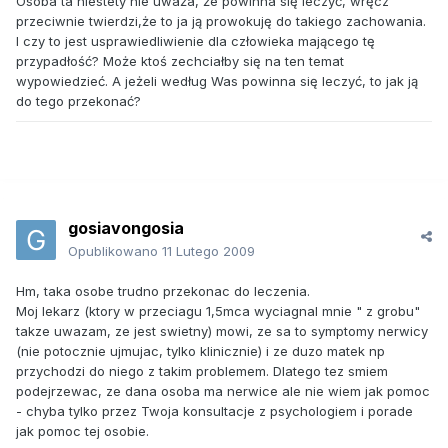
Osoba ta niestety nie uważa, że powinna się leczyć, wręcz
przeciwnie twierdzi,że to ja ją prowokuję do takiego zachowania.
I czy to jest usprawiedliwienie dla człowieka mającego tę
przypadłość? Może ktoś zechciałby się na ten temat
wypowiedzieć. A jeżeli według Was powinna się leczyć, to jak ją
do tego przekonać?
gosiavongosia
Opublikowano
11 Lutego 2009
Hm, taka osobe trudno przekonac do leczenia.
Moj lekarz (ktory w przeciagu 1,5mca wyciagnal mnie " z grobu"
takze uwazam, ze jest swietny) mowi, ze sa to symptomy nerwicy
(nie potocznie ujmujac, tylko klinicznie) i ze duzo matek np
przychodzi do niego z takim problemem. Dlatego tez smiem
podejrzewac, ze dana osoba ma nerwice ale nie wiem jak pomoc
- chyba tylko przez Twoja konsultacje z psychologiem i porade
jak pomoc tej osobie.