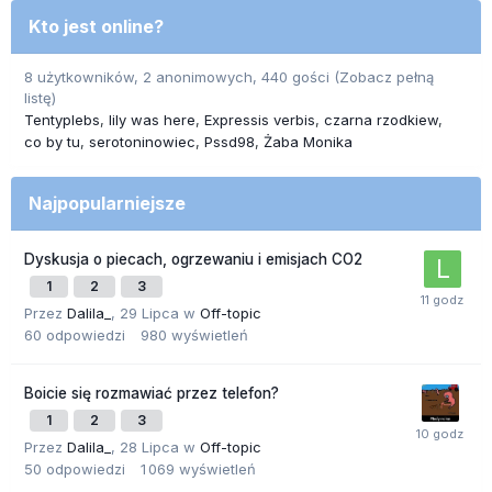
Kto jest online?
8 użytkowników, 2 anonimowych, 440 gości
(Zobacz pełną
listę)
Tentyplebs
lily was here
Expressis verbis
czarna rzodkiew
co by tu
serotoninowiec
Pssd98
Żaba Monika
Najpopularniejsze
Dyskusja o piecach, ogrzewaniu i emisjach CO2
1
2
3
Przez
Dalila_
,
29 Lipca
w
Off-topic
60
odpowiedzi
980
wyświetleń
Boicie się rozmawiać przez telefon?
1
2
3
Przez
Dalila_
,
28 Lipca
w
Off-topic
50
odpowiedzi
1 069
wyświetleń