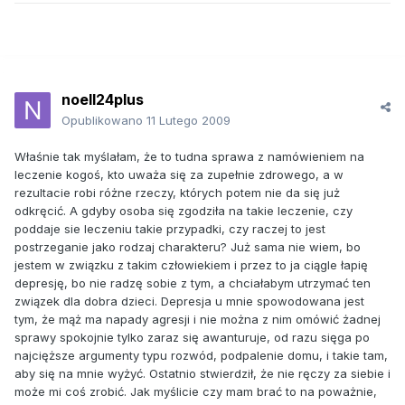
noell24plus
Opublikowano
11 Lutego 2009
Właśnie tak myślałam, że to tudna sprawa z namówieniem na
leczenie kogoś, kto uważa się za zupełnie zdrowego, a w
rezultacie robi różne rzeczy, których potem nie da się już
odkręcić. A gdyby osoba się zgodziła na takie leczenie, czy
poddaje sie leczeniu takie przypadki, czy raczej to jest
postrzeganie jako rodzaj charakteru? Już sama nie wiem, bo
jestem w związku z takim człowiekiem i przez to ja ciągle łapię
depresję, bo nie radzę sobie z tym, a chciałabym utrzymać ten
związek dla dobra dzieci. Depresja u mnie spowodowana jest
tym, że mąż ma napady agresji i nie można z nim omówić żadnej
sprawy spokojnie tylko zaraz się awanturuje, od razu sięga po
najcięższe argumenty typu rozwód, podpalenie domu, i takie tam,
aby się na mnie wyżyć. Ostatnio stwierdził, że nie ręczy za siebie i
może mi coś zrobić. Jak myślicie czy mam brać to na poważnie,