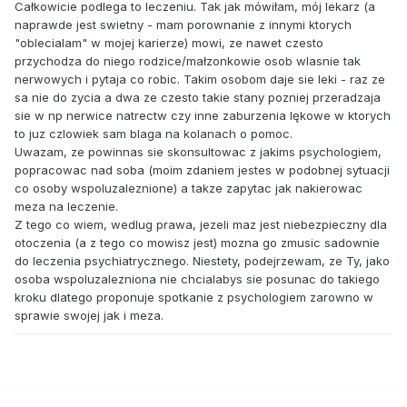
Całkowicie podlega to leczeniu. Tak jak mówiłam, mój lekarz (a
naprawde jest swietny - mam porownanie z innymi ktorych
"oblecialam" w mojej karierze) mowi, ze nawet czesto
przychodza do niego rodzice/małzonkowie osob wlasnie tak
nerwowych i pytaja co robic. Takim osobom daje sie leki - raz ze
sa nie do zycia a dwa ze czesto takie stany pozniej przeradzaja
sie w np nerwice natrectw czy inne zaburzenia lękowe w ktorych
to juz czlowiek sam blaga na kolanach o pomoc.
Uwazam, ze powinnas sie skonsultowac z jakims psychologiem,
popracowac nad soba (moim zdaniem jestes w podobnej sytuacji
co osoby wspoluzaleznione) a takze zapytac jak nakierowac
meza na leczenie.
Z tego co wiem, wedlug prawa, jezeli maz jest niebezpieczny dla
otoczenia (a z tego co mowisz jest) mozna go zmusic sadownie
do leczenia psychiatrycznego. Niestety, podejrzewam, ze Ty, jako
osoba wspoluzalezniona nie chcialabys sie posunac do takiego
kroku dlatego proponuje spotkanie z psychologiem zarowno w
sprawie swojej jak i meza.