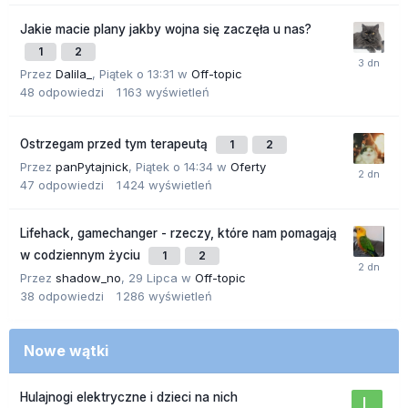
Jakie macie plany jakby wojna się zaczęła u nas?
1
2
Przez
Dalila_
,
Piątek o 13:31
w
Off-topic
48
odpowiedzi
1 163
wyświetleń
Ostrzegam przed tym terapeutą
1
2
Przez
panPytajnick
,
Piątek o 14:34
w
Oferty
47
odpowiedzi
1 424
wyświetleń
Lifehack, gamechanger - rzeczy, które nam pomagają
w codziennym życiu
1
2
Przez
shadow_no
,
29 Lipca
w
Off-topic
38
odpowiedzi
1 286
wyświetleń
Nowe wątki
Hulajnogi elektryczne i dzieci na nich