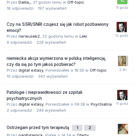
Przez
Dalila_
,
21 godzin temu
w
Off-topic
18
odpowiedzi
197
wyświetleń
Czy na SSRI/SNRI czujesz się jak robot pozbawiony
emocji?
Przez
nerwusek2
,
22 godziny temu
w
Leki
9
odpowiedzi
228
wyświetleń
niemiecka akcja wymierzona w polską inteligencję,
czy da się po tym jakoś pozbierać?
Przez
digital extasy
,
Poniedziałek o 18:36
w
Off-topic
15
odpowiedzi
343
wyświetleń
Patologie i nieprawidłowości ze szpitali
psychiatrycznych
Przez
digital extasy
,
Poniedziałek o 09:38
w
Psychiatria
2
odpowiedzi
249
wyświetleń
Ostrzegam przed tym terapeutą
1
2
Przez
panPytajnick
,
Piątek o 14:34
w
Oferty