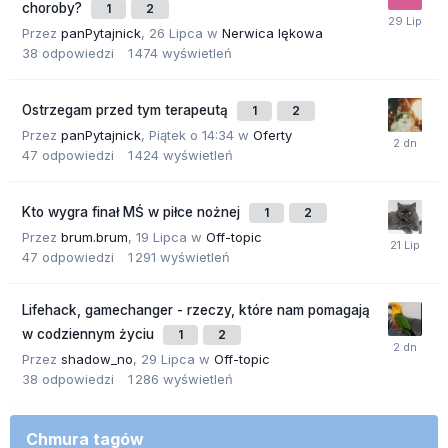
choroby?
1
2
Przez
panPytajnick
,
26 Lipca
w
Nerwica lękowa
38
odpowiedzi
1 474
wyświetleń
Ostrzegam przed tym terapeutą
1
2
Przez
panPytajnick
,
Piątek o 14:34
w
Oferty
47
odpowiedzi
1 424
wyświetleń
Kto wygra finał MŚ w piłce nożnej
1
2
Przez
brum.brum
,
19 Lipca
w
Off-topic
47
odpowiedzi
1 291
wyświetleń
Lifehack, gamechanger - rzeczy, które nam pomagają
w codziennym życiu
1
2
Przez
shadow_no
,
29 Lipca
w
Off-topic
38
odpowiedzi
1 286
wyświetleń
Chmura tagów