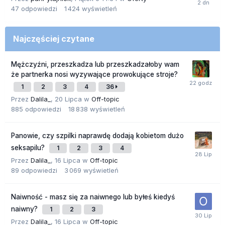
47
odpowiedzi
1 424
wyświetleń
Najczęściej czytane
Mężczyźni, przeszkadza lub przeszkadzałoby wam
że partnerka nosi wyzywające prowokujące stroje?
1
2
3
4
36
Przez
Dalila_
,
20 Lipca
w
Off-topic
885
odpowiedzi
18 838
wyświetleń
Panowie, czy szpilki naprawdę dodają kobietom dużo
seksapilu?
1
2
3
4
Przez
Dalila_
,
16 Lipca
w
Off-topic
89
odpowiedzi
3 069
wyświetleń
Naiwność - masz się za naiwnego lub byłeś kiedyś
naiwny?
1
2
3
Przez
Dalila_
,
16 Lipca
w
Off-topic