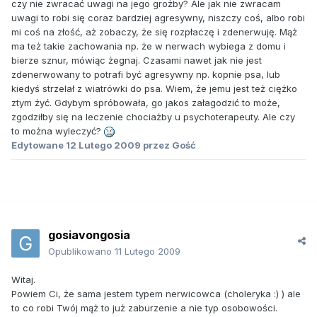
czy nie zwracać uwagi na jego grożby? Ale jak nie zwracam
uwagi to robi się coraz bardziej agresywny, niszczy coś, albo robi
mi coś na złość, aż zobaczy, że się rozpłaczę i zdenerwuję. Mąż
ma też takie zachowania np. że w nerwach wybiega z domu i
bierze sznur, mówiąc żegnaj. Czasami nawet jak nie jest
zdenerwowany to potrafi być agresywny np. kopnie psa, lub
kiedyś strzelał z wiatrówki do psa. Wiem, że jemu jest też ciężko
ztym żyć. Gdybym spróbowała, go jakos załagodzić to może,
zgodziłby się na leczenie chociażby u psychoterapeuty. Ale czy
to można wyleczyć?
Edytowane
12 Lutego 2009
przez Gość
gosiavongosia
Opublikowano
11 Lutego 2009
Witaj.
Powiem Ci, że sama jestem typem nerwicowca (choleryka :) ) ale
to co robi Twój mąż to już zaburzenie a nie typ osobowości.