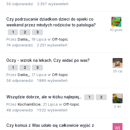
55
odpowiedzi
2 357
wyświetleń
Czy podrzucanie dziadkom dzieci do opieki co
weekend przez młodych rodziców to patologia?
1
2
3
Przez
Dalila_
,
19 Lipca
w
Off-topic
74
odpowiedzi
2 251
wyświetleń
Oczy - wzrok na lekach. Czy widać po was?
1
2
3
Przez
Dalila_
,
17 Lipca
w
Off-topic
56
odpowiedzi
1 889
wyświetleń
Wszędzie dobrze, ale w łóżku najlepiej...
1
2
Przez
KochamElcie
,
21 Lipca
w
Off-topic
48
odpowiedzi
1 532
wyświetleń
Czy komuś z Was udało się całkowicie wyjść z