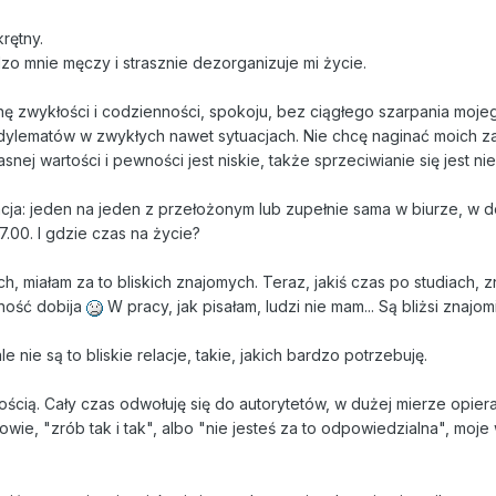
rętny.
zo mnie męczy i strasznie dezorganizuje mi życie.
nę zwykłości i codzienności, spokoju, bez ciągłego szarpania moje
 dylematów w zwykłych nawet sytuacjach. Nie chcę naginać moich za
ej wartości i pewności jest niskie, także sprzeciwianie się jest nie
cja: jeden na jeden z przełożonym lub zupełnie sama w biurze, w 
7.00. I gdzie czas na życie?
h, miałam za to bliskich znajomych. Teraz, jakiś czas po studiach, z
otność dobija
W pracy, jak pisałam, ludzi nie mam... Są bliżsi znajomi
le nie są to bliskie relacje, takie, jakich bardzo potrzebuję.
ością. Cały czas odwołuję się do autorytetów, w dużej mierze opier
 powie, "zrób tak i tak", albo "nie jesteś za to odpowiedzialna", moje