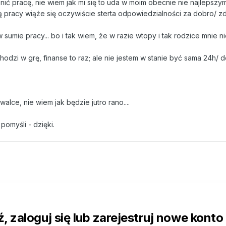
ić pracę, nie wiem jak mi się to uda w moim obecnie nie najlepszym
ą pracy wiąże się oczywiście sterta odpowiedzialności za dobro/ z
w sumie pracy... bo i tak wiem, że w razie wtopy i tak rodzice mnie n
dzi w grę, finanse to raz; ale nie jestem w stanie być sama 24h/ d
alce, nie wiem jak będzie jutro rano....
pomyśli - dzięki.
 zaloguj się lub zarejestruj nowe konto