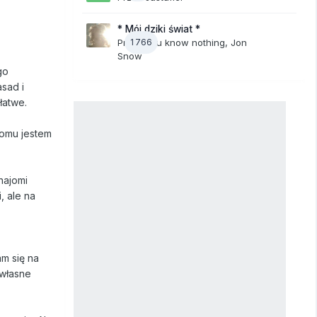
* Mój dziki świat *
Przez
1 766
You know nothing, Jon
Snow
go
sad i
łatwe.
domu jestem
najomi
, ale na
am się na
 własne