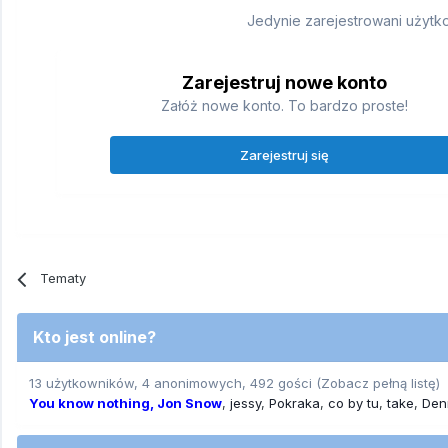
Jedynie zarejestrowani użytk
Zarejestruj nowe konto
Załóż nowe konto. To bardzo proste!
Zarejestruj się
Tematy
Kto jest online?
13 użytkowników, 4 anonimowych, 492 gości
(Zobacz pełną listę)
You know nothing, Jon Snow
jessy
Pokraka
co by tu
take
Den