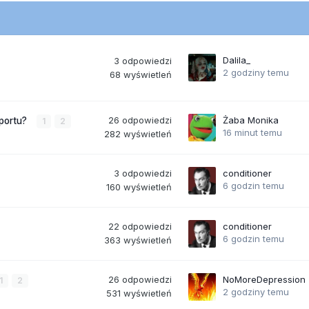
Dalila_
3
odpowiedzi
2 godziny temu
68
wyświetleń
26
odpowiedzi
Żaba Monika
sportu?
1
2
16 minut temu
282
wyświetleń
3
odpowiedzi
conditioner
6 godzin temu
160
wyświetleń
22
odpowiedzi
conditioner
6 godzin temu
363
wyświetleń
26
odpowiedzi
NoMoreDepression
1
2
2 godziny temu
531
wyświetleń