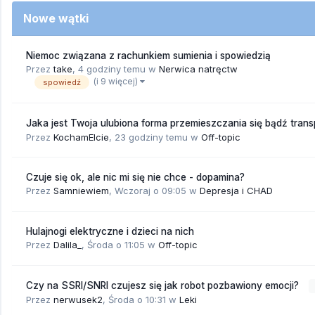
Nowe wątki
Niemoc związana z rachunkiem sumienia i spowiedzią
Przez
take
,
4 godziny temu
w
Nerwica natręctw
(i 9 więcej)
spowiedź
Jaka jest Twoja ulubiona forma przemieszczania się bądź tran
Przez
KochamElcie
,
23 godziny temu
w
Off-topic
Czuje się ok, ale nic mi się nie chce - dopamina?
Przez
Samniewiem
,
Wczoraj o 09:05
w
Depresja i CHAD
Hulajnogi elektryczne i dzieci na nich
Przez
Dalila_
,
Środa o 11:05
w
Off-topic
Czy na SSRI/SNRI czujesz się jak robot pozbawiony emocji?
Przez
nerwusek2
,
Środa o 10:31
w
Leki