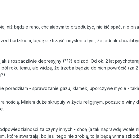
piej niż będzie rano, chciałabym to przedłużyć, nie iść spać, nie pisa
rzed budzikiem, będę się trząść i myśleć o tym, że jednak chciałab
akiś rozpaczliwie depresyjny (???) epizod. Od ok. 2 lat psychoter
d pół roku temu, ale widzę, że trzeba będzie do nich powrócić (za 2 
j?).
bie poradziłam - sprawdzanie gazu, klamek, uporczywe mycie - taki
ralnością. Miałam duże skrupuły w życiu religijnym, poczucie winy 
e.
dpowiedzialności za czyny innych - chcę (a tak naprawdę wcale ni
które stwarzają, bo jeśli tego nie zrobię, to ja będę winna szkodzi