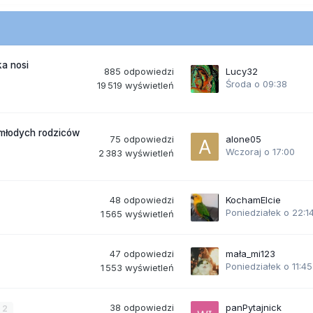
a nosi
885
odpowiedzi
Lucy32
Środa o 09:38
19 519
wyświetleń
 młodych rodziców
75
odpowiedzi
alone05
Wczoraj o 17:00
2 383
wyświetleń
48
odpowiedzi
KochamElcie
Poniedziałek o 22:1
1 565
wyświetleń
47
odpowiedzi
mała_mi123
Poniedziałek o 11:45
1 553
wyświetleń
38
odpowiedzi
panPytajnick
2