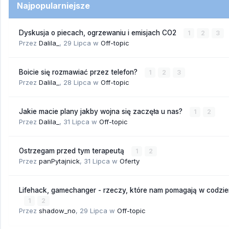
Najpopularniejsze
Dyskusja o piecach, ogrzewaniu i emisjach CO2
1
2
3
Przez
Dalila_
,
29 Lipca
w
Off-topic
Boicie się rozmawiać przez telefon?
1
2
3
Przez
Dalila_
,
28 Lipca
w
Off-topic
Jakie macie plany jakby wojna się zaczęła u nas?
1
2
Przez
Dalila_
,
31 Lipca
w
Off-topic
Ostrzegam przed tym terapeutą
1
2
Przez
panPytajnick
,
31 Lipca
w
Oferty
Lifehack, gamechanger - rzeczy, które nam pomagają w codzi
1
2
Przez
shadow_no
,
29 Lipca
w
Off-topic