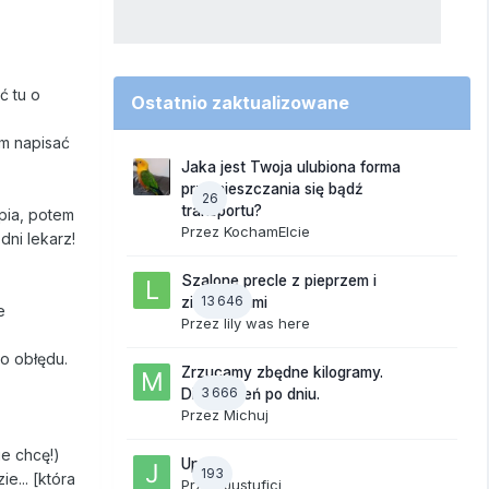
ć tu o
Ostatnio zaktualizowane
ym napisać
Jaka jest Twoja ulubiona forma
przemieszczania się bądź
26
transportu?
apia, potem
Przez
KochamElcie
dni lekarz!
Szalone precle z pieprzem i
13 646
ziemniakami
e
Przez
lily was here
do obłędu.
Zrzucamy zbędne kilogramy.
3 666
Dieta dzień po dniu.
Przez
Michuj
e chcę!)
Upały
193
e... [która
Przez
Justufici