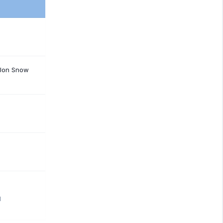
 Jon Snow
1