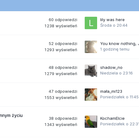
60
odpowiedzi
lily was here
Środa o 20:44
1 238
wyświetleń
52
odpowiedzi
You know nothing,
1 godzinę temu
1 293
wyświetleń
48
odpowiedzi
shadow_no
Niedziela o 23:16
1 279
wyświetleń
47
odpowiedzi
mała_mi123
Poniedziałek o 11:45
1 553
wyświetleń
ennym życiu
38
odpowiedzi
KochamElcie
Poniedziałek o 22:3
1 343
wyświetleń