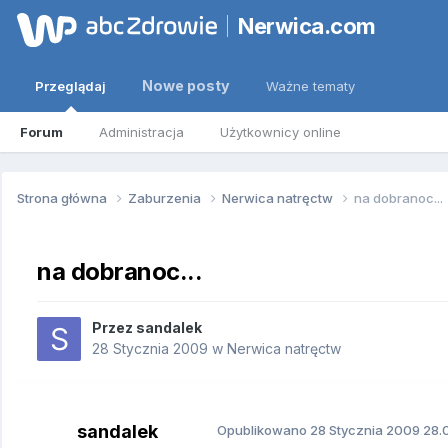
Nerwica.com
Nowe posty
Przeglądaj
Ważne tematy
Forum
Administracja
Użytkownicy online
Strona główna
Zaburzenia
Nerwica natręctw
na dobranoc...
na dobranoc...
Przez
sandalek
28 Stycznia 2009
w
Nerwica natręctw
sandalek
Opublikowano
28 Stycznia 2009
28.0