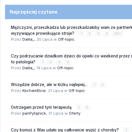
Najczęściej czytane
Mężczyźni, przeszkadza lub przeszkadzałoby wam że partnerk
wyzywające prowokujące stroje?
1
2
3
4
36
Przez
Dalila_
,
20 Lipca
w
Off-topic
Czy podrzucanie dziadkom dzieci do opieki co weekend przez
to patologia?
1
2
3
4
Przez
Dalila_
,
19 Lipca
w
Off-topic
Wszędzie dobrze, ale w łóżku najlepiej...
1
2
Przez
KochamElcie
,
21 Lipca
w
Off-topic
Ostrzegam przed tym terapeutą
1
2
Przez
panPytajnick
,
31 Lipca
w
Oferty
Czy komuś z Was udało się całkowicie wyjść z choroby?
1