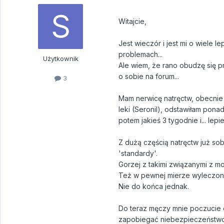
Witajcie,
Jest wieczór i jest mi o wiele le
problemach...
Użytkownik
Ale wiem, że rano obudzę się p
o sobie na forum...
3
Mam nerwicę natręctw, obecnie j
leki (Seronil), odstawiłam pona
potem jakieś 3 tygodnie i... lepie
Z dużą częścią natręctw już so
'standardy'.
Gorzej z takimi związanymi z mo
Też w pewnej mierze wyleczon
Nie do końca jednak.
Do teraz męczy mnie poczucie o
zapobiegać niebezpieczeństwom, 