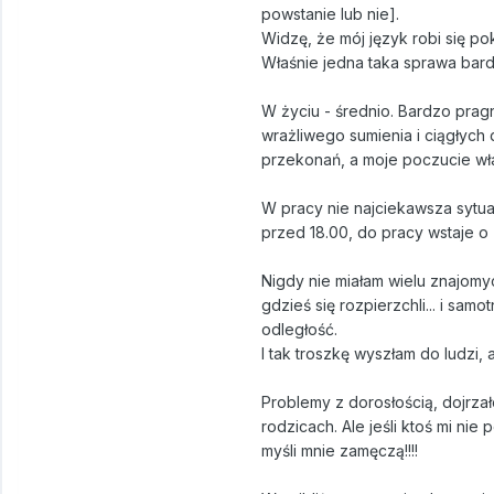
powstanie lub nie].
Widzę, że mój język robi się pok
Właśnie jedna taka sprawa bard
W życiu - średnio. Bardzo prag
wrażliwego sumienia i ciągłych
przekonań, a moje poczucie własn
W pracy nie najciekawsza sytua
przed 18.00, do pracy wstaje o 
Nigdy nie miałam wielu znajomyc
gdzieś się rozpierzchli... i sam
odległość.
I tak troszkę wyszłam do ludzi, a
Problemy z dorosłością, dojrzał
rodzicach. Ale jeśli ktoś mi nie
myśli mnie zamęczą!!!!