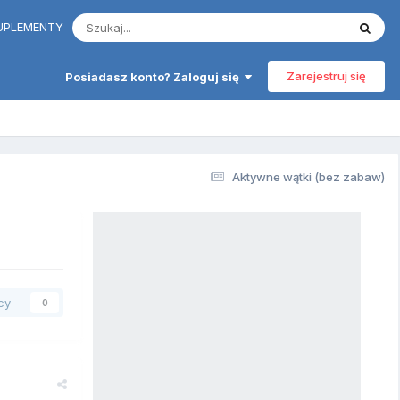
 SUPLEMENTY
Zarejestruj się
Posiadasz konto? Zaloguj się
Aktywne wątki (bez zabaw)
cy
0