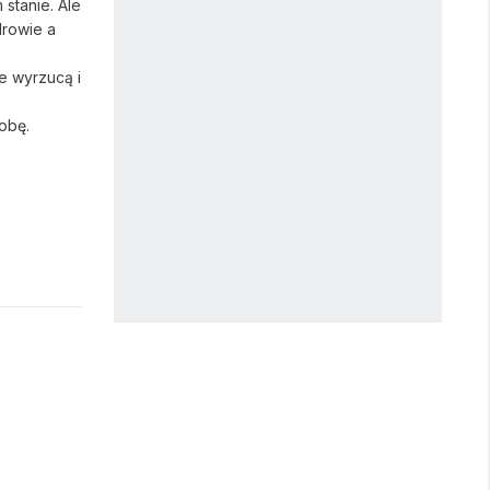
 stanie. Ale
drowie a
ie wyrzucą i
obę.