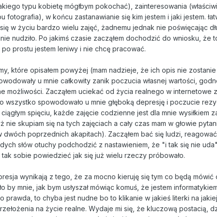
akiego typu kobietę mógłbym pokochać), zainteresowania (właściwie
u fotografia), w końcu zastanawianie się kim jestem i jaki jestem. ła
ię w życiu bardzo wielu zajęć, żadnemu jednak nie poświęcając dł
nie nudziło. Po jakimś czasie zacząłem dochodzić do wniosku, że t
a po prostu jestem leniwy i nie chcę pracować.
, które opisałem powyżej (mam nadzieje, że ich opis nie zostanie
powodowały u mnie całkowity zanik poczucia własnej wartości, godn
asne możliwości. Zacząłem uciekać od życia realnego w internetowe 
. To wszystko spowodowało u mnie głęboką depresję i poczucie rezyg
 w ciągłym spięciu, każde zajęcie codzienne jest dla mnie wysiłkiem 
ż nie skupiam się na tych zajęciach a cały czas mam w głowie pytan
w dwóch poprzednich akapitach). Zacząłem bać się ludzi, reagować
dych słów otuchy podchodzić z nastawieniem, że "i tak się nie uda"
o tak sobie powiedzieć jak się już wielu rzeczy próbowało.
epresja wynikają z tego, że za mocno kieruję się tym co będą mówić
ło by mnie, jak bym usłyszał mówiąc komuś, że jestem informatykie
o prawda, to chyba jest nudne bo to klikanie w jakieś literki na jakie
ełożenia na życie realne. Wydaje mi się, że kluczową postacią, dzi