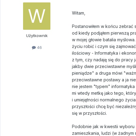
Witam,
Postanowiłem w końcu zebrać sw
od kiedy podjąłem pierwszą pra
Użytkownik
w mojej głowie batalia myślow
życiu robić i czym się zajmowa
46
ilościowy - Informatyka i ekon
z tym, czy nadaję się do pracy j
jakby dwie przeciwstawne myśli
pieniądze" a druga mówi "ważna
przeciwstawne postawy a ja nie 
nie jestem "typem" informatyka 
mi wtedy metkę jako tego, któ
i umiejętności normalnego życi
przyszłości chcę być niezależny
się w przyszłości.
Podobnie jak w kwestii wyboru 
zamieszkania, ludzi (w żadnym m