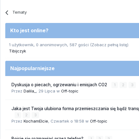
Tematy
Kto jest online?
1 użytkownik, 0 anonimowych, 587 gości
(Zobacz pełną listę)
Tibijczyk
Najpopularniejsze
Dyskusja o piecach, ogrzewaniu i emisjach CO2
1
2
3
Przez
Dalila_
,
29 Lipca
w
Off-topic
Jaka jest Twoja ulubiona forma przemieszczania się bądź trans
1
2
3
Przez
KochamElcie
,
Czwartek o 18:58
w
Off-topic
Boicie się rozmawiać przez telefon?
1
2
3