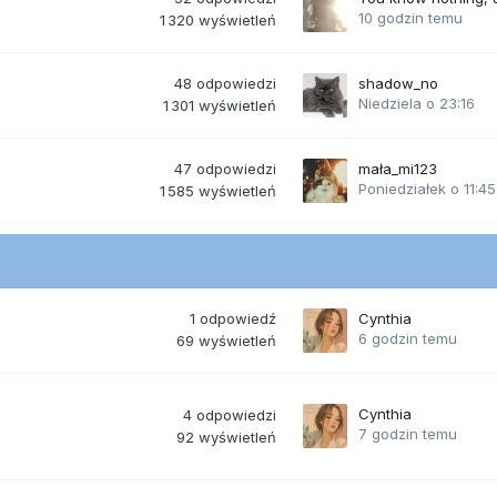
10 godzin temu
1 320
wyświetleń
48
odpowiedzi
shadow_no
Niedziela o 23:16
1 301
wyświetleń
47
odpowiedzi
mała_mi123
Poniedziałek o 11:45
1 585
wyświetleń
1
odpowiedź
Cynthia
6 godzin temu
69
wyświetleń
Cynthia
4
odpowiedzi
7 godzin temu
92
wyświetleń