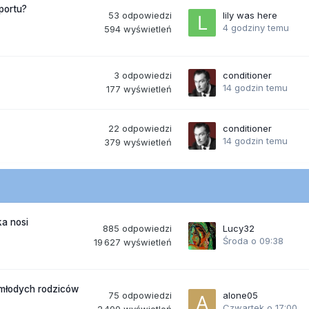
portu?
53
odpowiedzi
lily was here
4 godziny temu
594
wyświetleń
3
odpowiedzi
conditioner
14 godzin temu
177
wyświetleń
22
odpowiedzi
conditioner
14 godzin temu
379
wyświetleń
a nosi
885
odpowiedzi
Lucy32
Środa o 09:38
19 627
wyświetleń
 młodych rodziców
75
odpowiedzi
alone05
Czwartek o 17:00
2 400
wyświetleń