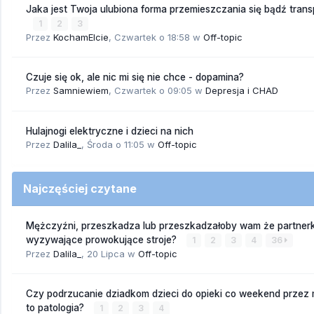
Jaka jest Twoja ulubiona forma przemieszczania się bądź trans
1
2
3
Przez
KochamElcie
,
Czwartek o 18:58
w
Off-topic
Czuje się ok, ale nic mi się nie chce - dopamina?
Przez
Samniewiem
,
Czwartek o 09:05
w
Depresja i CHAD
Hulajnogi elektryczne i dzieci na nich
Przez
Dalila_
,
Środa o 11:05
w
Off-topic
Najczęściej czytane
Mężczyźni, przeszkadza lub przeszkadzałoby wam że partnerk
wyzywające prowokujące stroje?
1
2
3
4
36
Przez
Dalila_
,
20 Lipca
w
Off-topic
Czy podrzucanie dziadkom dzieci do opieki co weekend przez
to patologia?
1
2
3
4