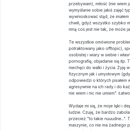
przebywam), miłość (nie wiem j
wymyślanie sobie jakiś zajęć typ
wywnioskować stąd, że imałem s
chwili, gdyż wszystko szybko m
mną coś jest nie tak, że może j
Te wszystkie omówione problemy
potraktowany jako offtopic), s
osobistej i wiary w siebie i wł
pornografię, objadanie się itp
niechęci do walki i życia. Żyję
fizycznym jak i umysłowym (gdy
odpowiedzi o których pisałem 
agresywnie na ich rady i do każ
nie wiem i nic nie umiem". Łatw
Wydaje mi się, że moje lęki i d
ludzie. Czuję, że bardzo zabola
przecież "to takie nuuudne...". T
maszynie, co nie ma żadnego prz