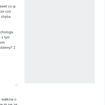
o
awet co ja
 że coś
o chyba
ychologa.
 z tym
kim
roblemy? Z
le watków o
je mi sie ze