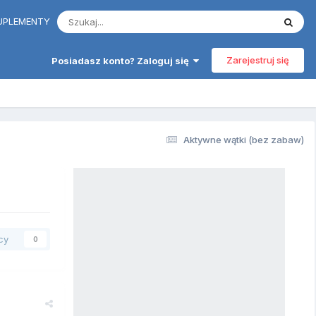
 SUPLEMENTY
Zarejestruj się
Posiadasz konto? Zaloguj się
Aktywne wątki (bez zabaw)
cy
0