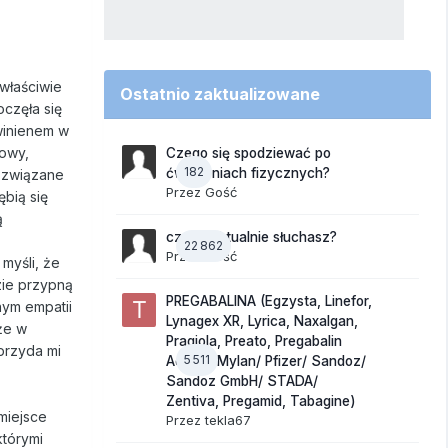
właściwie
Ostatnio zaktualizowane
oczęła się
winienem w
iowy,
Czego się spodziewać po
182
ćwiczeniach fizycznych?
i związane
Przez Gość
ębią się
ą
czego aktualnie słuchasz?
22 862
Przez Gość
 myśli, że
zie przypną
PREGABALINA (Egzysta, Linefor,
nym empatii
Lynagex XR, Lyrica, Naxalgan,
że w
Pragiola, Preato, Pregabalin
 przyda mi
5 511
Accord/Mylan/ Pfizer/ Sandoz/
Sandoz GmbH/ STADA/
Zentiva, Pregamid, Tabagine)
miejsce
Przez
tekla67
którymi