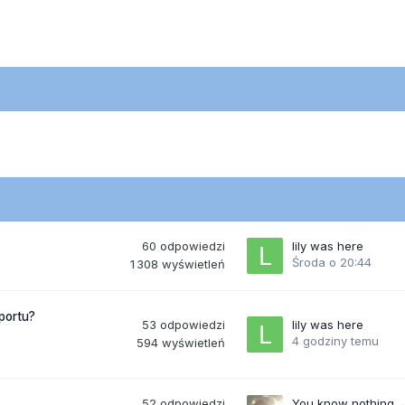
60
odpowiedzi
lily was here
Środa o 20:44
1 308
wyświetleń
portu?
53
odpowiedzi
lily was here
4 godziny temu
594
wyświetleń
52
odpowiedzi
You know nothing,