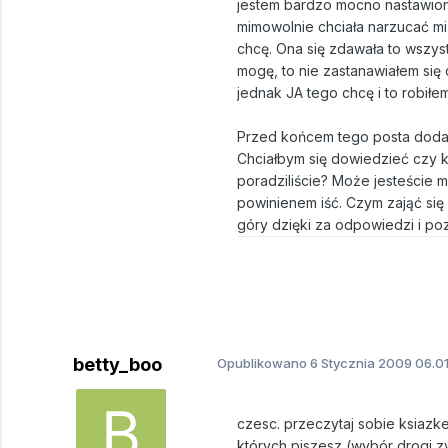
jestem bardzo mocno nastawiony
mimowolnie chciała narzucać mi
chcę. Ona się zdawała to wszyst
mogę, to nie zastanawiałem się
jednak JA tego chcę i to robiłe
Przed końcem tego posta dodam,
Chciałbym się dowiedzieć czy k
poradziliście? Może jesteście 
powinienem iść. Czym zająć się
góry dzięki za odpowiedzi i po
betty_boo
Opublikowano
6 Stycznia 2009
06.01
czesc. przeczytaj sobie ksiazk
których piszesz (wybór drogi zy