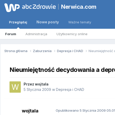
Nerwica.com
Nowe posty
Przeglądaj
Ważne tematy
Forum
Administracja
Użytkownicy online
Strona główna
Zaburzenia
Depresja i CHAD
Nieumiejętność 
Nieumiejętność decydowania a depre
Przez
wojtala
5 Stycznia 2009
w
Depresja i CHAD
wojtala
Opublikowano
5 Stycznia 2009
05.01