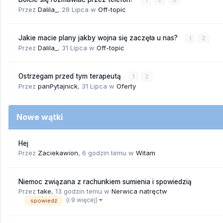
Przez
Dalila_
,
28 Lipca
w
Off-topic
Jakie macie plany jakby wojna się zaczęła u nas?
1
2
Przez
Dalila_
,
31 Lipca
w
Off-topic
Ostrzegam przed tym terapeutą
1
2
Przez
panPytajnick
,
31 Lipca
w
Oferty
Nowe wątki
Hej
Przez
Zaciekawion
,
6 godzin temu
w
Witam
Niemoc związana z rachunkiem sumienia i spowiedzią
Przez
take
,
13 godzin temu
w
Nerwica natręctw
(i 9 więcej)
spowiedź