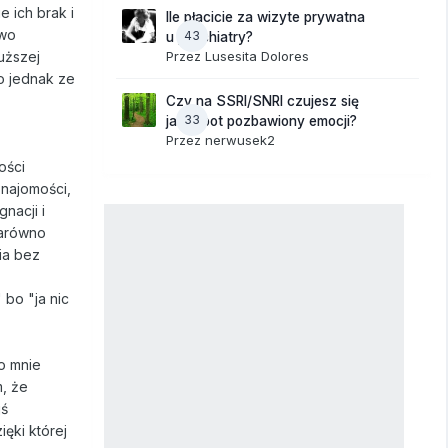
 ich brak i
Ile płacicie za wizyte prywatna
two
43
u psychiatry?
Przez
Lusesita Dolores
uższej
o jednak ze
Czy na SSRI/SNRI czujesz się
33
jak robot pozbawiony emocji?
Przez
nerwusek2
ości
znajomości,
nacji i
zarówno
ia bez
 bo "ja nic
 o mnie
m, że
jś
ęki której