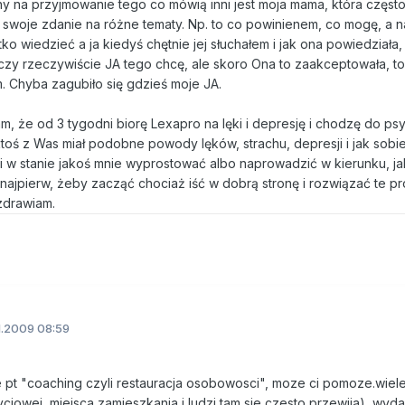
 na przyjmowanie tego co mówią inni jest moja mama, która częst
 swoje zdanie na różne tematy. Np. to co powinienem, co mogę, a n
ko wiedzieć a ja kiedyś chętnie jej słuchałem i jak ona powiedziała,
 czy rzeczywiście JA tego chcę, ale skoro Ona to zaakceptowała, t
m. Chyba zagubiło się gdzieś moje JA.
 że od 3 tygodni biorę Lexapro na lęki i depresję i chodzę do ps
toś z Was miał podobne powody lęków, strachu, depresji i jak sobie
mi w stanie jakoś mnie wyprostować albo naprowadzić w kierunku, ja
 najpierw, żeby zacząć chociaż iść w dobrą stronę i rozwiązać te p
zdrawiam.
.2009 08:59
e pt "coaching czyli restauracja osobowosci", moze ci pomoze.wie
ciowej, miejsca zamieszkania i ludzi tam sie czesto przewija), wyda