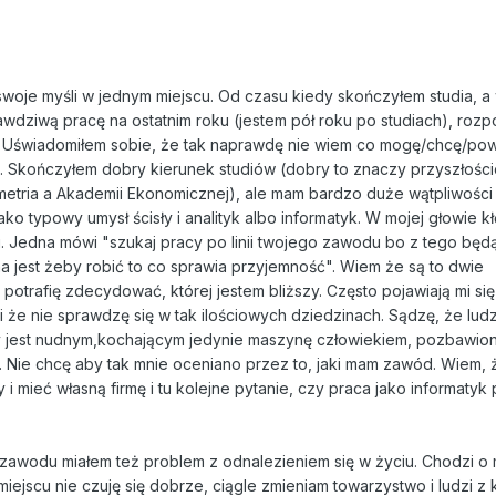
oje myśli w jednym miejscu. Od czasu kiedy skończyłem studia, a 
wdziwą pracę na ostatnim roku (jestem pół roku po studiach), rozp
a. Uświadomiłem sobie, że tak naprawdę nie wiem co mogę/chcę/po
ć. Skończyłem dobry kierunek studiów (dobry to znaczy przyszłośc
ometria a Akademii Ekonomicznej), ale mam bardzo duże wątpliwośc
ako typowy umysł ścisły i analityk albo informatyk. W mojej głowie kł
. Jedna mówi "szukaj pracy po linii twojego zawodu bo z tego będ
 jest żeby robić to co sprawia przyjemność". Wiem że są to dwie
potrafię zdecydować, której jestem bliższy. Często pojawiają mi się
i że nie sprawdzę się w tak ilościowych dziedzinach. Sądzę, że lud
ry jest nudnym,kochającym jedynie maszynę człowiekiem, pozbawio
a. Nie chcę aby tak mnie oceniano przez to, jaki mam zawód. Wiem, 
 i mieć własną firmę i tu kolejne pytanie, czy praca jako informatyk
zawodu miałem też problem z odnalezieniem się w życiu. Chodzi o 
iejscu nie czuję się dobrze, ciągle zmieniam towarzystwo i ludzi z 