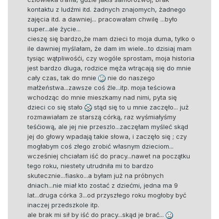
kontaktu z ludźmi itd. żadnych znajomych, żadnego
zajęcia itd. a dawniej... pracowałam chwilę ...było
super...ale życie...
cieszę się bardzo,że mam dzieci to moja duma, tylko o
ile dawniej myślałam, że dam im wiele...to dzisiaj mam
tysiąc wątpliwośći, czy wogóle sprostam, moja historia
jest bardzo dluga, rodzice męża wtrącają się do mnie
cały czas, tak do mnie
nie do naszego
małżeństwa...zawsze coś źle...itp. moja teściowa
wchodząc do mnie mieszkamy nad nimi, pyta się
dzieci co się stało
stąd się to u mnie zaczęło... już
rozmawiałam ze starszą córką, raz wyśmiałyśmy
teśćiową, ale jej nie przeszlo...zaczęłam myśleć skąd
jej do głowy wpadają takie słowa, i zaczęło się ; czy
mogłabym coś złego zrobić własnym dzieciom...
wcześniej chciałam iść do pracy...nawet na początku
tego roku, niestety utrudniła mi to bardzo
skutecznie...fiasko...a byłam już na próbnych
dniach...nie miał kto zostać z dziećmi, jedna ma 9
lat...druga córka 3...od przyszłego roku mogłoby być
inaczej przedszkole itp.
ale brak mi sił by iść do pracy...skąd je brać...