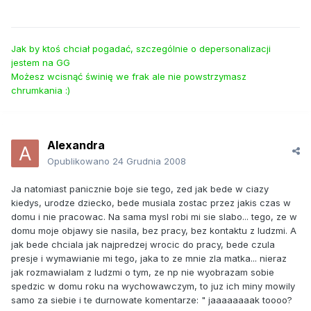
Jak by ktoś chciał pogadać, szczególnie o depersonalizacji
jestem na GG
Możesz wcisnąć świnię we frak ale nie powstrzymasz
chrumkania :)
Alexandra
Opublikowano
24 Grudnia 2008
Ja natomiast panicznie boje sie tego, zed jak bede w ciazy
kiedys, urodze dziecko, bede musiala zostac przez jakis czas w
domu i nie pracowac. Na sama mysl robi mi sie slabo... tego, ze w
domu moje objawy sie nasila, bez pracy, bez kontaktu z ludzmi. A
jak bede chciala jak najpredzej wrocic do pracy, bede czula
presje i wymawianie mi tego, jaka to ze mnie zla matka... nieraz
jak rozmawialam z ludzmi o tym, ze np nie wyobrazam sobie
spedzic w domu roku na wychowawczym, to juz ich miny mowily
samo za siebie i te durnowate komentarze: " jaaaaaaaak toooo?