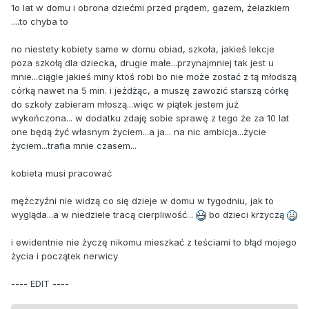
1o lat w domu i obrona dziećmi przed prądem, gazem, żelazkiem
....to chyba to
no niestety kobiety same w domu obiad, szkoła, jakieś lekcje
poza szkołą dla dziecka, drugie małe...przynajmniej tak jest u
mnie...ciągle jakieś miny ktoś robi bo nie może zostać z tą młodszą
córką nawet na 5 min. i jeżdżąc, a muszę zawozić starszą córkę
do szkoły zabieram młoszą...więc w piątek jestem już
wykończona... w dodatku zdaję sobie sprawę z tego że za 10 lat
one będą żyć własnym życiem...a ja... na nic ambicja...życie
życiem...trafia mnie czasem...
kobieta musi pracować
mężczyźni nie widzą co się dzieje w domu w tygodniu, jak to
wygląda...a w niedziele tracą cierpliwość...
bo dzieci krzyczą
i ewidentnie nie życzę nikomu mieszkać z teściami to błąd mojego
życia i początek nerwicy
---- EDIT ----