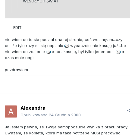
WESOŁYCH ŚWIĄT
---- EDIT ----
nie wiem co to sie podzial ona tej stronie, coś wcisnęłam...czy
co...że tyle razy mi się napisało
wybaczcie..nie kasuję już...bo
nie wiem co zostanie
a co skasuję, był tylko jeden post
a
czas mnie nagli
pozdrawiam
Alexandra
Opublikowano
24 Grudnia 2008
Ja jestem pewna, ze Twoje samopoczucie wynika z braku pracy.
Uwazam, ze kobieta, ktora ma taka potrzebe MUSI pracowac,