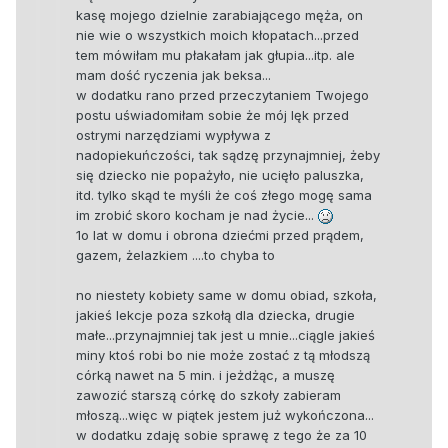
kasę mojego dzielnie zarabiającego męża, on
nie wie o wszystkich moich kłopatach...przed
tem mówiłam mu płakałam jak głupia...itp. ale
mam dość ryczenia jak beksa...
w dodatku rano przed przeczytaniem Twojego
postu uświadomiłam sobie że mój lęk przed
ostrymi narzędziami wypływa z
nadopiekuńczości, tak sądzę przynajmniej, żeby
się dziecko nie popażyło, nie ucięło paluszka,
itd. tylko skąd te myśli że coś złego mogę sama
im zrobić skoro kocham je nad życie...
1o lat w domu i obrona dziećmi przed prądem,
gazem, żelazkiem ....to chyba to
no niestety kobiety same w domu obiad, szkoła,
jakieś lekcje poza szkołą dla dziecka, drugie
małe...przynajmniej tak jest u mnie...ciągle jakieś
miny ktoś robi bo nie może zostać z tą młodszą
córką nawet na 5 min. i jeżdżąc, a muszę
zawozić starszą córkę do szkoły zabieram
młoszą...więc w piątek jestem już wykończona...
w dodatku zdaję sobie sprawę z tego że za 10