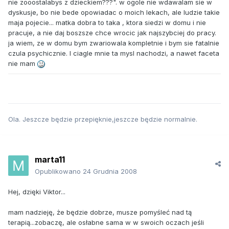
nie zooostalabys z dzieckiem???". w ogole nie wdawalam sie w
dyskusje, bo nie bede opowiadac o moich lekach, ale ludzie takie
maja pojecie... matka dobra to taka , ktora siedzi w domu i nie
pracuje, a nie daj boszsze chce wrocic jak najszybciej do pracy.
ja wiem, ze w domu bym zwariowala kompletnie i bym sie fatalnie
czula psychicznie. I ciagle mnie ta mysl nachodzi, a nawet faceta
nie mam
Ola. Jeszcze będzie przepięknie,jeszcze będzie normalnie.
marta11
Opublikowano
24 Grudnia 2008
Hej, dzięki Viktor...
mam nadzieję, że będzie dobrze, musze pomyśleć nad tą
terapią...zobaczę, ale osłabne sama w w swoich oczach jeśli