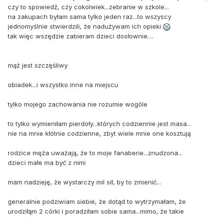
czy to spowiedź, czy cokolwiek...zebranie w szkole...
na zakupach byłam sama tylko jeden raz...to wszyscy
jednomyślnie stwierdzili, że nadużywam ich opieki
tak więc wszędzie zabieram dzieci dosłownie....
mąż jest szczęśliwy
obiadek...i wszystko inne na miejscu
tylko mojego zachowania nie rozumie wogóle
to tylko wymieniłam pierdoły...których codziennie jest masa...
nie na mnie kłótnie codzienne, zbyt wiele mnie one kosztują
rodzice męża uważają, że to moje fanaberie...znudzona...
dzieci małe ma być z nimi
mam nadzieję, że wystarczy mil sił, by to zmienić...
generalnie podziwiam siebie, że dotąd to wytrzymałam, że
urodziłąm 2 córki i poradziłam sobie sama...mimo, że takie