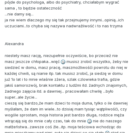
pójde do psychologa, albo do psychiatry, chciałabym wygrać
sama , to będzie ostateczność
...nie damy się...
ja nie wiem dlaczego my się tak przejmujemy innymi...opinią...ich
uczuciami...to chyba się nazywa nadwrażliwość i to nas trzyma
Alexandra
niestety masz rację, niezupełnie oczywiście, bo przecież nie
masz jeszcze chłopaka...więć
musisz zrobić wszystko, żeby nie
siedzieć w domu, masz pracę, maszmożliwośći powrotu do niej w
każdej chwili, są nianie itp. tak musisz zrobić, ja siedzę w domu
już 1o lat i to mnie wlaśnie zżera, szlak czlowieka trafia, gdzie
jakiś samorozwój, brak kontaktu z ludźmi itd. żadnych znajomych,
żadnego zajęcia itd. a dawniej... pracowałam chwilę ...było
super...ale życie...
cieszę się bardzo,że mam dzieci to moja duma, tylko o ile dawniej
myślałam, że dam im wiele...to dzisiaj mam tysiąc wątpliwośći, czy
wogóle sprostam, moja historia jest bardzo dluga, rodzice męża
wtrącają się do mnie cały czas, tak do mnie
nie do naszego
małżeństwa...zawsze coś źle...itp. moja teściowa wchodząc do
mnie mieszkamy nad nimi, pyta się dzieci co się stało
stąd się