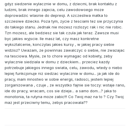
gdyz siedzenie wylacznie w domu, z dziecmi, brak kontaktu z
ludzmi, brak innego zajecia, celu zawodowoego moze
doprowadzic wlasnie do depresji. A szczesliwa matka to
szczesiwe dziecko. Poza tym, zycie z tesciami tez sie przyczynia
do takiego stanu. Jednak nie mozesz rozlozyc rak i nic nie robic.
Tzn mozesz, ale bedziesz sie tak czula jak teraz. Zawsze musi
byc jakies wyjscie. Ile masz lat, czy masz konkretne
wyksztalcenie, konczylas jakies kursy , w jakiej pracy siebie
widzisz? Uwazam, ze powinnas zawalczyc o siebie, nie zwazajac
na tesciowa. Mysle, ze to chore wymagac od kobiety, zeby
wylacznie siedziala w domu z dzieckiem... przeciez kazdy
potrzebuje jakiegos innego swiata, celu, zawodu, wtedy o niebo
lepiej funkcjonuje niz siedzac wylacznie w domu... ja jak ide do
pracy, mam mnostwo w sobie energii, radosci, jestem lepiej
zorganizowana , czuje , ze wszystko fajnie sie toczy: wstaje rano,
ide do pracy, wracam, cos sie dzieje... a samo dom....? jaka to
monotonia, ta rutyna moze zabic!!! Co Twoj maz na to ? Czy Twoj
maz jest przeciwny temu, zebys pracowala??