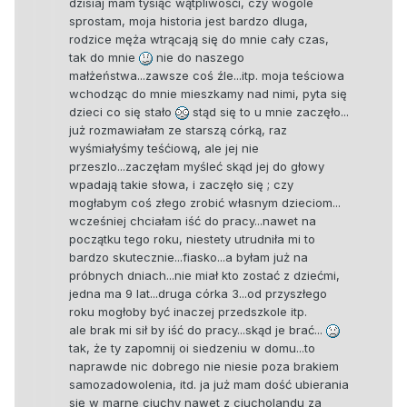
dzisiaj mam tysiąc wątpliwośći, czy wogóle
sprostam, moja historia jest bardzo dluga,
rodzice męża wtrącają się do mnie cały czas,
tak do mnie
nie do naszego
małżeństwa...zawsze coś źle...itp. moja teściowa
wchodząc do mnie mieszkamy nad nimi, pyta się
dzieci co się stało
stąd się to u mnie zaczęło...
już rozmawiałam ze starszą córką, raz
wyśmiałyśmy teśćiową, ale jej nie
przeszlo...zaczęłam myśleć skąd jej do głowy
wpadają takie słowa, i zaczęło się ; czy
mogłabym coś złego zrobić własnym dzieciom...
wcześniej chciałam iść do pracy...nawet na
początku tego roku, niestety utrudniła mi to
bardzo skutecznie...fiasko...a byłam już na
próbnych dniach...nie miał kto zostać z dziećmi,
jedna ma 9 lat...druga córka 3...od przyszłego
roku mogłoby być inaczej przedszkole itp.
ale brak mi sił by iść do pracy...skąd je brać...
tak, że ty zapomnij oi siedzeniu w domu...to
naprawde nic dobrego nie niesie poza brakiem
samozadowolenia, itd. ja już mam dość ubierania
się w marne ciuchy nawet z ciucholandu za