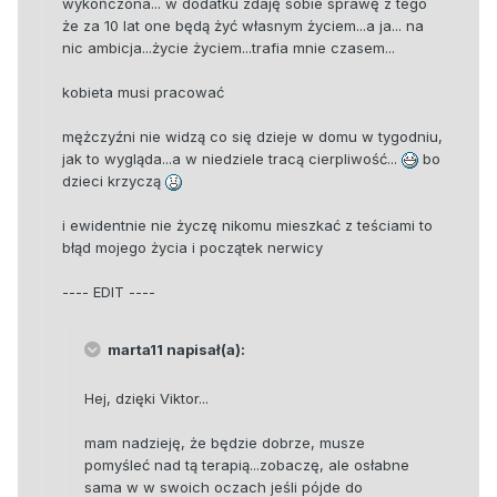
wykończona... w dodatku zdaję sobie sprawę z tego
że za 10 lat one będą żyć własnym życiem...a ja... na
nic ambicja...życie życiem...trafia mnie czasem...
kobieta musi pracować
mężczyźni nie widzą co się dzieje w domu w tygodniu,
jak to wygląda...a w niedziele tracą cierpliwość...
bo
dzieci krzyczą
i ewidentnie nie życzę nikomu mieszkać z teściami to
błąd mojego życia i początek nerwicy
---- EDIT ----
marta11 napisał(a):
Hej, dzięki Viktor...
mam nadzieję, że będzie dobrze, musze
pomyśleć nad tą terapią...zobaczę, ale osłabne
sama w w swoich oczach jeśli pójde do