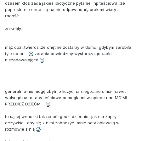
czasem ktoś zada jakieś idiotyczne pytanie...np.teściowa...że
poprostu nie chce się na nie odpowiadać, brak mi wiary i
radośći...
zniknęły...
mąż coż...twierdzi,że chętnie zostałby w domu, gdybym zarobiła
tyle co on...
zarabia powiedzmy wystarczająco...ale
niezadawalająco
generalnie nie mogę zbytnio liczyć na niego...nie umiał nawet
wpłynąć na to, aby teściowa pomogła mi w opiece nad MOIMI
PRZECIEŻ DZIEĆMI...
to są jej wnuczki tak na pół godz. dziennie...jak ma kaprys
oczywiści, aby się z nimi zobaczyć...mnie poty oblewają w
rozmowie z nią