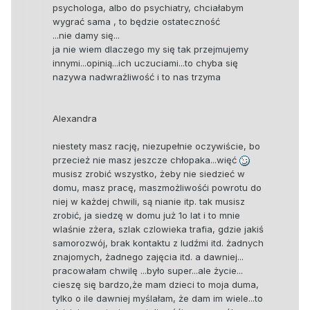
psychologa, albo do psychiatry, chciałabym
wygrać sama , to będzie ostateczność
...nie damy się...
ja nie wiem dlaczego my się tak przejmujemy
innymi...opinią...ich uczuciami...to chyba się
nazywa nadwrażliwość i to nas trzyma
Alexandra
niestety masz rację, niezupełnie oczywiście, bo
przecież nie masz jeszcze chłopaka...więć
musisz zrobić wszystko, żeby nie siedzieć w
domu, masz pracę, maszmożliwośći powrotu do
niej w każdej chwili, są nianie itp. tak musisz
zrobić, ja siedzę w domu już 1o lat i to mnie
wlaśnie zżera, szlak czlowieka trafia, gdzie jakiś
samorozwój, brak kontaktu z ludźmi itd. żadnych
znajomych, żadnego zajęcia itd. a dawniej...
pracowałam chwilę ...było super...ale życie...
cieszę się bardzo,że mam dzieci to moja duma,
tylko o ile dawniej myślałam, że dam im wiele...to