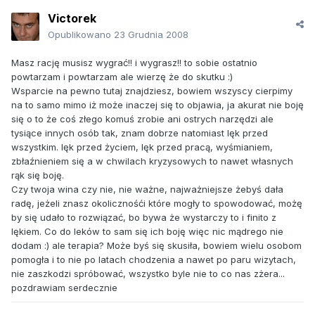
Victorek
Opublikowano
23 Grudnia 2008
Masz rację musisz wygrać!! i wygrasz!! to sobie ostatnio
powtarzam i powtarzam ale wierzę że do skutku :)
Wsparcie na pewno tutaj znajdziesz, bowiem wszyscy cierpimy
na to samo mimo iż może inaczej się to objawia, ja akurat nie boję
się o to że coś złego komuś zrobie ani ostrych narzędzi ale
tysiące innych osób tak, znam dobrze natomiast lęk przed
wszystkim. lęk przed życiem, lęk przed pracą, wyśmianiem,
zbłaźnieniem się a w chwilach kryzysowych to nawet własnych
rąk się boję.
Czy twoja wina czy nie, nie ważne, najważniejsze żebyś dała
radę, jeżeli znasz okolicznośći które mogły to spowodować, możę
by się udało to rozwiązać, bo bywa że wystarczy to i finito z
lękiem. Co do leków to sam się ich boję więc nic mądrego nie
dodam :) ale terapia? Może byś się skusiła, bowiem wielu osobom
pomogła i to nie po latach chodzenia a nawet po paru wizytach,
nie zaszkodzi spróbować, wszystko byle nie to co nas zżera...
pozdrawiam serdecznie