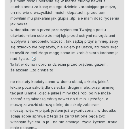
już mam dość ubierania się w marne ciuchy nawet z
ciucholandu za kasę mojego dzielnie zarabiającego męża,
on nie wie o wszystkich moich kłopatach...przed tem
mówiłam mu płakałam jak głupia...itp. ale mam dość ryczenia
jak beksa...
w dodatku rano przed przeczytaniem Twojego postu
uświadomiłam sobie że mój lęk przed ostrymi narzędziami
wypływa z nadopiekuńczości, tak sądzę przynajmniej, żeby
się dziecko nie popażyło, nie ucięło paluszka, itd. tylko skąd
te myśli że coś złego mogę sama im zrobić skoro kocham je
nad życie...
1o lat w domu i obrona dziećmi przed prądem, gazem,
żelazkiem ....to chyba to
no niestety kobiety same w domu obiad, szkoła, jakieś
lekcje poza szkołą dla dziecka, drugie małe...przynajmniej
tak jest u mnie...ciągle jakieś miny ktoś robi bo nie może
zostać z tą młodszą córką nawet na 5 min. i jeżdżąc, a
muszę zawozić starszą córkę do szkoły zabieram
młoszą...więc w piątek jestem już wykończona... w dodatku
zdaję sobie sprawę z tego że za 10 lat one będą żyć
własnym życiem...a ja... na nic ambicja...życie życiem...trafia
mnie czasem...