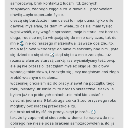
samorozwój, brak kontaktu z ludźmi itd. żadnych
znajomych, żadnego zajęcia itd. a dawniej... pracowałam
chwilę ...było super...ale życie...
cieszę się bardzo,że mam dzieci to moja duma, tylko o ile
dawniej myślałam, że dam im wiele...to dzisiaj mam tysiąc
wątpliwośći, czy wogóle sprostam, moja historia jest bardzo
dluga, rodzice męża wtrącają się do mnie cały czas, tak do
mnie
nie do naszego małżeństwa...zawsze coś źle...itp.
moja teściowa wchodząc do mnie mieszkamy nad nimi, pyta
się dzieci co się stało
stąd się to u mnie zaczęło... już
rozmawiałam ze starszą córką, raz wyśmiałyśmy teśćiową,
ale jej nie przeszlo...zaczęłam myśleć skąd jej do głowy
wpadają takie słowa, i zaczęło się ; czy mogłabym coś złego
zrobić własnym dzieciom...
wcześniej chciałam iść do pracy...nawet na początku tego
roku, niestety utrudniła mi to bardzo skutecznie...fiasko...a
byłam już na próbnych dniach...nie miał kto zostać z
dziećmi, jedna ma 9 lat...druga córka 3...od przyszłego roku
mogłoby być inaczej przedszkole itp.
ale brak mi sił by iść do pracy...skąd je brać...
tak, że ty zapomnij oi siedzeniu w domu...to naprawde nic
dobrego nie niesie poza brakiem samozadowolenia, itd. ja