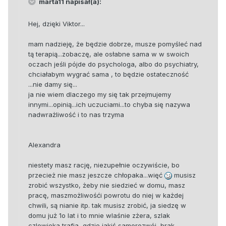
marta11 napisał(a):
Hej, dzięki Viktor...
mam nadzieję, że będzie dobrze, musze pomyśleć nad
tą terapią...zobaczę, ale osłabne sama w w swoich
oczach jeśli pójde do psychologa, albo do psychiatry,
chciałabym wygrać sama , to będzie ostateczność
...nie damy się...
ja nie wiem dlaczego my się tak przejmujemy
innymi...opinią...ich uczuciami...to chyba się nazywa
nadwrażliwość i to nas trzyma
Alexandra
niestety masz rację, niezupełnie oczywiście, bo
przecież nie masz jeszcze chłopaka...więć
musisz
zrobić wszystko, żeby nie siedzieć w domu, masz
pracę, maszmożliwośći powrotu do niej w każdej
chwili, są nianie itp. tak musisz zrobić, ja siedzę w
domu już 1o lat i to mnie wlaśnie zżera, szlak
czlowieka trafia, gdzie jakiś samorozwój, brak