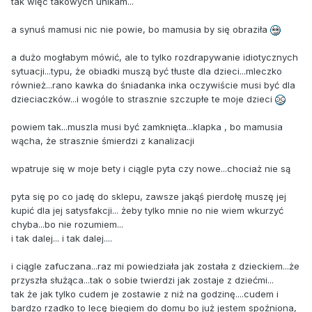
tak więc takowych unikam...
a synuś mamusi nic nie powie, bo mamusia by się obraziła
a dużo mogłabym mówić, ale to tylko rozdrapywanie idiotycznych
sytuacji...typu, że obiadki muszą być tłuste dla dzieci...mleczko
również...rano kawka do śniadanka inka oczywiście musi być dla
dzieciaczków...i wogóle to strasznie szczupłe te moje dzieci
powiem tak...muszla musi być zamknięta...klapka , bo mamusia
wącha, że strasznie śmierdzi z kanalizacji
wpatruje się w moje bety i ciągle pyta czy nowe...chociaż nie są
pyta się po co jadę do sklepu, zawsze jakąś pierdołę muszę jej
kupić dla jej satysfakcji... żeby tylko mnie no nie wiem wkurzyć
chyba...bo nie rozumiem...
i tak dalej... i tak dalej....
i ciągle zafuczana...raz mi powiedziała jak została z dzieckiem...że
przyszła służąca...tak o sobie twierdzi jak zostaje z dziećmi...
tak że jak tylko cudem je zostawie z niż na godzinę....cudem i
bardzo rzadko to lecę biegiem do domu bo już jestem spoźniona,