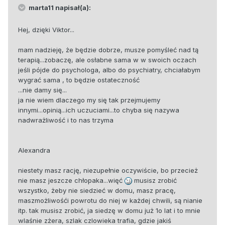
marta11 napisał(a):
Hej, dzięki Viktor...
mam nadzieję, że będzie dobrze, musze pomyśleć nad tą
terapią...zobaczę, ale osłabne sama w w swoich oczach
jeśli pójde do psychologa, albo do psychiatry, chciałabym
wygrać sama , to będzie ostateczność
...nie damy się...
ja nie wiem dlaczego my się tak przejmujemy
innymi...opinią...ich uczuciami...to chyba się nazywa
nadwrażliwość i to nas trzyma
Alexandra
niestety masz rację, niezupełnie oczywiście, bo przecież
nie masz jeszcze chłopaka...więć
musisz zrobić
wszystko, żeby nie siedzieć w domu, masz pracę,
maszmożliwośći powrotu do niej w każdej chwili, są nianie
itp. tak musisz zrobić, ja siedzę w domu już 1o lat i to mnie
wlaśnie zżera, szlak czlowieka trafia, gdzie jakiś