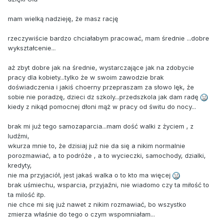
mam wielką nadzieję, że masz rację
rzeczywiście bardzo chciałabym pracować, mam średnie ...dobre
wykształcenie...
aż zbyt dobre jak na średnie, wystarczające jak na zdobycie
pracy dla kobiety...tylko że w swoim zawodzie brak
doświadczenia i jakiś choerny przepraszam za słowo lęk, że
sobie nie poradzę, dzieci dz szkoly...przedszkola jak dam radę
kiedy z nikąd pomocnej dłoni mąż w pracy od świtu do nocy...
brak mi już tego samozaparcia...mam dość walki z życiem , z
ludźmi,
wkurza mnie to, że dzisiaj już nie da się a nikim normalnie
porozmawiać, a to podróże , a to wycieczki, samochody, dzialki,
kredyty,
nie ma przyjaciół, jest jakaś walka o to kto ma więcej
brak uśmiechu, wsparcia, przyjaźni, nie wiadomo czy ta miłość to
ta milość itp.
nie chce mi się już nawet z nikim rozmawiać, bo wszystko
zmierza właśnie do tego o czym wspomniałam...