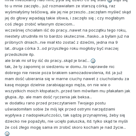
to u mnie zaczęło... już rozmawiałam ze starszą córką, raz
wyśmiałyśmy teśćiową, ale jej nie przeszlo...zaczęłam myśleć skąd
jej do głowy wpadają takie słowa, i zaczęło się ; czy mogłabym
coś złego zrobić własnym dzieciom...
wcześniej chciałam iść do pracy...nawet na początku tego roku,
niestety utrudniła mi to bardzo skutecznie...fiasko...a byłam już na
próbnych dniach...nie miał kto zostać z dziećmi, jedna ma 9
lat...druga córka 3...od przyszłego roku mogłoby być inaczej
przedszkole itp.
ale brak mi sił by iść do pracy...skąd je brać...
tak, że ty zapomnij oi siedzeniu w domu...to naprawde nic
dobrego nie niesie poza brakiem samozadowolenia, itd. ja już
mam dość ubierania się w marne ciuchy nawet z ciucholandu za
kasę mojego dzielnie zarabiającego męża, on nie wie o
wszystkich moich kłopatach...przed tem mówiłam mu płakałam jak
głupia...itp. ale mam dość ryczenia jak beksa...
w dodatku rano przed przeczytaniem Twojego postu
uświadomiłam sobie że mój lęk przed ostrymi narzędziami
wypływa z nadopiekuńczości, tak sądzę przynajmniej, żeby się
dziecko nie popażyło, nie ucięło paluszka, itd. tylko skąd te myśli
że coś złego mogę sama im zrobić skoro kocham je nad życie...