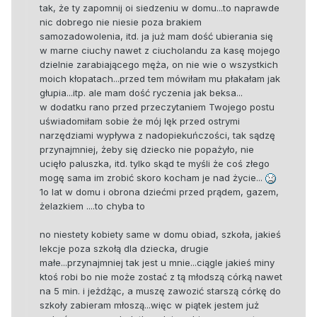
tak, że ty zapomnij oi siedzeniu w domu...to naprawde
nic dobrego nie niesie poza brakiem
samozadowolenia, itd. ja już mam dość ubierania się
w marne ciuchy nawet z ciucholandu za kasę mojego
dzielnie zarabiającego męża, on nie wie o wszystkich
moich kłopatach...przed tem mówiłam mu płakałam jak
głupia...itp. ale mam dość ryczenia jak beksa...
w dodatku rano przed przeczytaniem Twojego postu
uświadomiłam sobie że mój lęk przed ostrymi
narzędziami wypływa z nadopiekuńczości, tak sądzę
przynajmniej, żeby się dziecko nie popażyło, nie
ucięło paluszka, itd. tylko skąd te myśli że coś złego
mogę sama im zrobić skoro kocham je nad życie...
1o lat w domu i obrona dziećmi przed prądem, gazem,
żelazkiem ....to chyba to
no niestety kobiety same w domu obiad, szkoła, jakieś
lekcje poza szkołą dla dziecka, drugie
małe...przynajmniej tak jest u mnie...ciągle jakieś miny
ktoś robi bo nie może zostać z tą młodszą córką nawet
na 5 min. i jeżdżąc, a muszę zawozić starszą córkę do
szkoły zabieram młoszą...więc w piątek jestem już