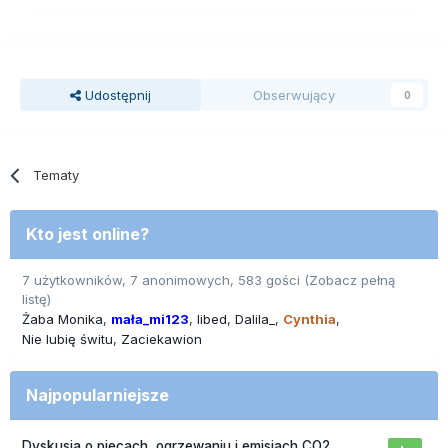
Udostępnij
Obserwujący
0
Tematy
Kto jest online?
7 użytkowników, 7 anonimowych, 583 gości
(Zobacz pełną
listę)
Żaba Monika
mała_mi123
libed
Dalila_
Cynthia
Nie lubię świtu
Zaciekawion
Najpopularniejsze
Dyskusja o piecach, ogrzewaniu i emisjach CO2