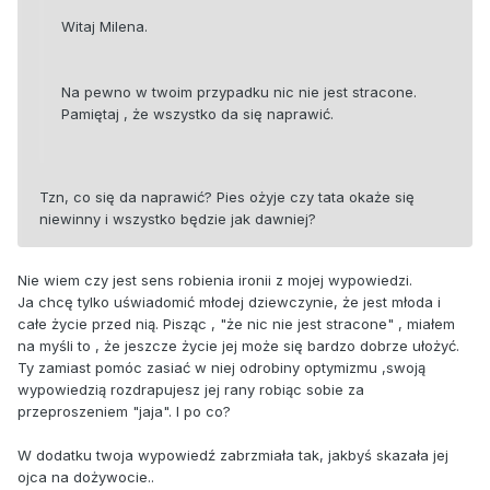
Witaj Milena.
Na pewno w twoim przypadku nic nie jest stracone.
Pamiętaj , że wszystko da się naprawić.
Tzn, co się da naprawić? Pies ożyje czy tata okaże się
niewinny i wszystko będzie jak dawniej?
Nie wiem czy jest sens robienia ironii z mojej wypowiedzi.
Ja chcę tylko uświadomić młodej dziewczynie, że jest młoda i
całe życie przed nią. Pisząc , "że nic nie jest stracone" , miałem
na myśli to , że jeszcze życie jej może się bardzo dobrze ułożyć.
Ty zamiast pomóc zasiać w niej odrobiny optymizmu ,swoją
wypowiedzią rozdrapujesz jej rany robiąc sobie za
przeproszeniem "jaja". I po co?
W dodatku twoja wypowiedź zabrzmiała tak, jakbyś skazała jej
ojca na dożywocie..