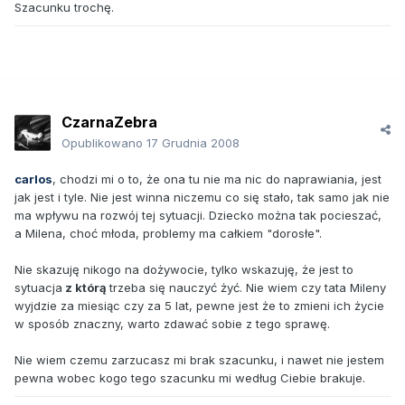
Szacunku trochę.
CzarnaZebra
Opublikowano
17 Grudnia 2008
carlos
, chodzi mi o to, że ona tu nie ma nic do naprawiania, jest
jak jest i tyle. Nie jest winna niczemu co się stało, tak samo jak nie
ma wpływu na rozwój tej sytuacji. Dziecko można tak pocieszać,
a Milena, choć młoda, problemy ma całkiem "dorosłe".
Nie skazuję nikogo na dożywocie, tylko wskazuję, że jest to
sytuacja
z którą
trzeba się nauczyć żyć. Nie wiem czy tata Mileny
wyjdzie za miesiąc czy za 5 lat, pewne jest że to zmieni ich życie
w sposób znaczny, warto zdawać sobie z tego sprawę.
Nie wiem czemu zarzucasz mi brak szacunku, i nawet nie jestem
pewna wobec kogo tego szacunku mi według Ciebie brakuje.