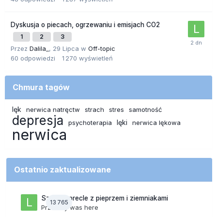
Dyskusja o piecach, ogrzewaniu i emisjach CO2
1
2
3
Przez
Dalila_
,
29 Lipca
w
Off-topic
60
odpowiedzi
1 270
wyświetleń
Chmura tagów
lęk
nerwica natręctw
strach
stres
samotność
depresja
lęki
psychoterapia
nerwica lękowa
nerwica
Ostatnio zaktualizowane
Szalone precle z pieprzem i ziemniakami
13 765
Przez
lily was here