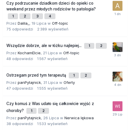
Czy podrzucanie dziadkom dzieci do opieki co
weekend przez młodych rodziców to patologia?
1
2
3
4
Przez
Dalila_
,
19 Lipca
w
Off-topic
75
odpowiedzi
2 389
wyświetleń
Wszędzie dobrze, ale w łóżku najlepiej...
1
2
Przez
KochamElcie
,
21 Lipca
w
Off-topic
48
odpowiedzi
1 567
wyświetleń
Ostrzegam przed tym terapeutą
1
2
Przez
panPytajnick
,
31 Lipca
w
Oferty
47
odpowiedzi
1 555
wyświetleń
Czy komuś z Was udało się całkowicie wyjść z
choroby?
1
2
Przez
panPytajnick
,
26 Lipca
w
Nerwica lękowa
38
odpowiedzi
1 533
wyświetleń