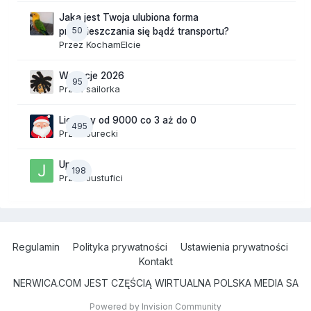
Jaka jest Twoja ulubiona forma
50
przemieszczania się bądź transportu?
Przez
KochamElcie
Wakacje 2026
95
Przez
sailorka
Liczymy od 9000 co 3 aż do 0
495
Przez
Jurecki
Upały
198
Przez
Justufici
Regulamin
Polityka prywatności
Ustawienia prywatności
Kontakt
NERWICA.COM JEST CZĘŚCIĄ WIRTUALNA POLSKA MEDIA SA
Powered by Invision Community