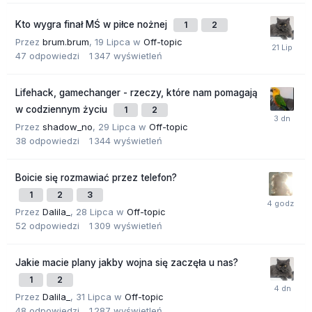
Kto wygra finał MŚ w piłce nożnej
1
2
Przez
brum.brum
,
19 Lipca
w
Off-topic
47
odpowiedzi
1 347
wyświetleń
Lifehack, gamechanger - rzeczy, które nam pomagają
w codziennym życiu
1
2
Przez
shadow_no
,
29 Lipca
w
Off-topic
38
odpowiedzi
1 344
wyświetleń
Boicie się rozmawiać przez telefon?
1
2
3
Przez
Dalila_
,
28 Lipca
w
Off-topic
52
odpowiedzi
1 309
wyświetleń
Jakie macie plany jakby wojna się zaczęła u nas?
1
2
Przez
Dalila_
,
31 Lipca
w
Off-topic
48
odpowiedzi
1 287
wyświetleń