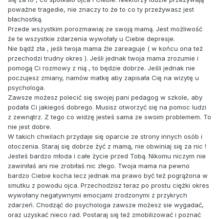
poważne tragedie, nie znaczy to że to co ty przeżywasz jest
błachostką.
Przede wszystkim porozmawiaj ze swoją mamą. Jest możliwość
że te wszystkie zdarzenia wywołały u Ciebie depresje.
Nie bądź zła , jeśli twoja mama źle zareaguje ( w końcu ona też
przechodzi trudny okres ). Jeśli jednak twoja mama zrozumie i
pomogą Ci rozmowy z nią , to będzie dobrze. Jeśli jednak nie
poczujesz zmiany, namów matkę aby zapisała Cię na wizytę u
psychologa.
Zawsze możesz polecić się swojej pani pedagog w szkole, aby
podała Ci jakiegoś dobrego. Musisz otworzyć się na pomoc ludzi
z zewnątrz. Z tego co widzę jesteś sama ze swoim problemem. To
nie jest dobre.
W takich chwilach przydaje się oparcie ze strony innych osób i
otoczenia. Staraj się dobrze żyć z mamą, nie obwiniaj się za nic !
Jesteś bardzo młoda i całe życie przed Tobą. Nikomu niczym nie
zawiniłaś ani nie zrobiłaś nic złego. Twoja mama na pewno
bardzo Ciebie kocha lecz jednak ma prawo być też pogrążona w
smutku z powodu ojca. Przechodzisz teraz po prostu ciężki okres
wywołany negatywnymi emocjami zrodzonymi z przykrych
zdarzeń. Chodząć do psychologa zawsze możesz sie wygadać,
oraz uzyskać nieco rad. Postaraj się też zmobilizować i poznać