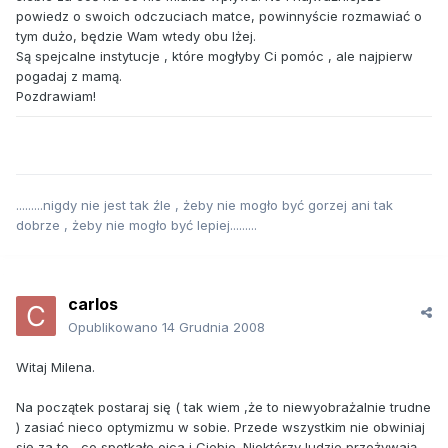
powiedz o swoich odczuciach matce, powinnyście rozmawiać o
tym dużo, będzie Wam wtedy obu lżej.
Są spejcalne instytucje , które mogłyby Ci pomóc , ale najpierw
pogadaj z mamą.
Pozdrawiam!
.........nigdy nie jest tak źle , żeby nie mogło być gorzej ani tak
dobrze , żeby nie mogło być lepiej.........
carlos
Opublikowano
14 Grudnia 2008
Witaj Milena.
Na początek postaraj się ( tak wiem ,że to niewyobrażalnie trudne
) zasiać nieco optymizmu w sobie. Przede wszystkim nie obwiniaj
się za to , co spotkało ojca i Ciebie. Niektórzy ludzie przeżywają