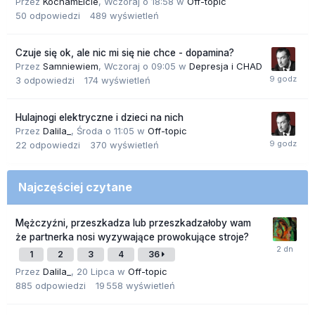
Przez
KochamElcie
,
Wczoraj o 18:58
w
Off-topic
50
odpowiedzi
489
wyświetleń
Czuje się ok, ale nic mi się nie chce - dopamina?
Przez
Samniewiem
,
Wczoraj o 09:05
w
Depresja i CHAD
3
odpowiedzi
174
wyświetleń
Hulajnogi elektryczne i dzieci na nich
Przez
Dalila_
,
Środa o 11:05
w
Off-topic
22
odpowiedzi
370
wyświetleń
Najczęściej czytane
Mężczyźni, przeszkadza lub przeszkadzałoby wam
że partnerka nosi wyzywające prowokujące stroje?
1
2
3
4
36
Przez
Dalila_
,
20 Lipca
w
Off-topic
885
odpowiedzi
19 558
wyświetleń