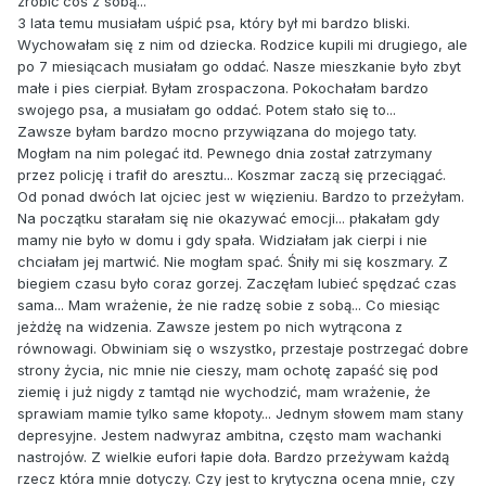
zrobić coś z sobą...
3 lata temu musiałam uśpić psa, który był mi bardzo bliski.
Wychowałam się z nim od dziecka. Rodzice kupili mi drugiego, ale
po 7 miesiącach musiałam go oddać. Nasze mieszkanie było zbyt
małe i pies cierpiał. Byłam zrospaczona. Pokochałam bardzo
swojego psa, a musiałam go oddać. Potem stało się to...
Zawsze byłam bardzo mocno przywiązana do mojego taty.
Mogłam na nim polegać itd. Pewnego dnia został zatrzymany
przez policję i trafił do aresztu... Koszmar zaczą się przeciągać.
Od ponad dwóch lat ojciec jest w więzieniu. Bardzo to przeżyłam.
Na początku starałam się nie okazywać emocji... płakałam gdy
mamy nie było w domu i gdy spała. Widziałam jak cierpi i nie
chciałam jej martwić. Nie mogłam spać. Śniły mi się koszmary. Z
biegiem czasu było coraz gorzej. Zaczęłam lubieć spędzać czas
sama... Mam wrażenie, że nie radzę sobie z sobą... Co miesiąc
jeżdżę na widzenia. Zawsze jestem po nich wytrącona z
równowagi. Obwiniam się o wszystko, przestaje postrzegać dobre
strony życia, nic mnie nie cieszy, mam ochotę zapaść się pod
ziemię i już nigdy z tamtąd nie wychodzić, mam wrażenie, że
sprawiam mamie tylko same kłopoty... Jednym słowem mam stany
depresyjne. Jestem nadwyraz ambitna, często mam wachanki
nastrojów. Z wielkie eufori łapie doła. Bardzo przeżywam każdą
rzecz która mnie dotyczy. Czy jest to krytyczna ocena mnie, czy