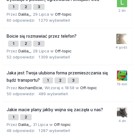
1
2
3
Przez
Dalila_
,
29 Lipca
w
Off-topic
60
odpowiedzi
1 270
wyświetleń
Boicie się rozmawiać przez telefon?
1
2
3
Przez
Dalila_
,
28 Lipca
w
Off-topic
52
odpowiedzi
1 309
wyświetleń
Jaka jest Twoja ulubiona forma przemieszczania się
bądź transportu?
1
2
3
Przez
KochamElcie
,
Wczoraj o 18:58
w
Off-topic
50
odpowiedzi
489
wyświetleń
Jakie macie plany jakby wojna się zaczęła u nas?
1
2
Przez
Dalila_
,
31 Lipca
w
Off-topic
48
odpowiedzi
1 287
wyświetleń