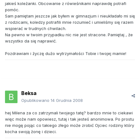
jakieś koleżanki. Obcowanie z rówieśnikami naprawdę potrafi
pomóc.
Sam pamiętam jeszcze jak byłem w gimnazjum i nieukładało mi się
z rodzicami, koledzy potrafili mnie rozumieć i umieliśmy się razem
wspierać w trudnych chwilach.
Na pewno w twoim przypadku nic nie jest stracone. Pamiętaj , że
wszystko da się naprawić.
Pozdrawiam i życzę dużo wytrzymałości Tobie i twojej mamie!
Beksa
Opublikowano
14 Grudnia 2008
hej Milena za co zatrzymali twojego tatę? bardzo mnie to ciekawi
więc może nam opowiesz, tutaj i tak jesteś anonimowa. Po prostu
nie mogę pojąc co takiego złego może zrobić Ojciec rodziny który
kocha swoją żonę i dzieci.