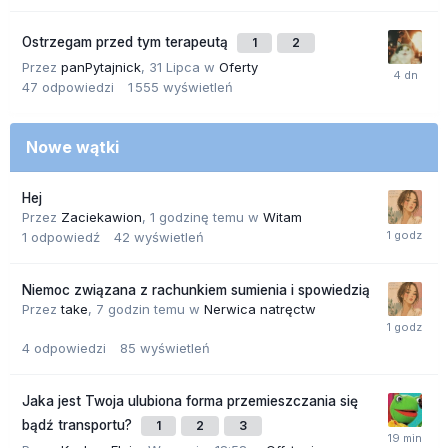
Ostrzegam przed tym terapeutą
1
2
Przez
panPytajnick
,
31 Lipca
w
Oferty
47
odpowiedzi
1 555
wyświetleń
Nowe wątki
Hej
Przez
Zaciekawion
,
1 godzinę temu
w
Witam
1
odpowiedź
42
wyświetleń
Niemoc związana z rachunkiem sumienia i spowiedzią
Przez
take
,
7 godzin temu
w
Nerwica natręctw
4
odpowiedzi
85
wyświetleń
Jaka jest Twoja ulubiona forma przemieszczania się
bądź transportu?
1
2
3