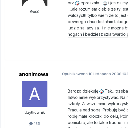
prz
epraszała...
i jestes my
.....ale rozumiem ciebie ze ty j
Gość
walczyc!!!! tylko wiem ze to je
pewnego dnia dostałam takiego kop
ludzie sa jacy sa....i nie mozna 
nogach i bedziesz szła twardo p
anonimowa
Opublikowano
10 Listopada 2008
10.
Bardzo dziękuję
Tak... trzeb
łatwo mnie wykorzystywać. Na 
szkoły. Zawsze mnie wykorzysty
Pracuję nad sobą. Próbuję być 
Użytkownik
robię małe kroczki do celu, któ
pomiatać, ale to takie trudne: zm
135