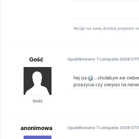
Wciąż na swej drodze potykam się 
Gość
Opublikowano
7 Listopada 2008
07.1
hej iza
....chciłabym sie cieb
przezycia czy cierpisz na nerw
Gość
anonimowa
Opublikowano
7 Listopada 2008
07.1