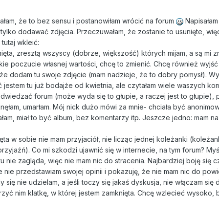
nałam, że to bez sensu i postanowiłam wrócić na forum
Napisałam
 tylko dodawać zdjęcia. Przeczuwałam, że zostanie to usunięte, wię
tutaj wkleić:
ięta, zresztą wszyscy (dobrze, większość) których mijam, a są mi z
skie poczucie własnej wartości, chcę to zmienić. Chcę również wyjś
że dodam tu swoje zdjęcie (mam nadzieje, że to dobry pomysł). Wy
ć jestem tu już bodajże od kwietnia, ale czytałam wiele waszych ko
dwiedzać forum (może wyda się to głupie, a raczej jest to głupie),
knęłam, umarłam. Mój nick dużo mówi za mnie- chciała być anonimow
łam, miał to być album, bez komentarzy itp. Jeszcze jedno: mam na
ęta w sobie nie mam przyjaciół, nie licząc jednej koleżanki (koleżan
k przyjaźń). Co mi szkodzi ujawnić się w internecie, na tym forum? Myś
u nie zagląda, więc nie mam nic do stracenia. Najbardziej boję się c
że nie przedstawiam swojej opinii i pokazuję, że nie mam nic do pow
dy się nie udzielam, a jeśli toczy się jakaś dyskusja, nie włączam się d
zyć nim klatkę, w której jestem zamknięta. Chcę wzlecieć wysoko, 