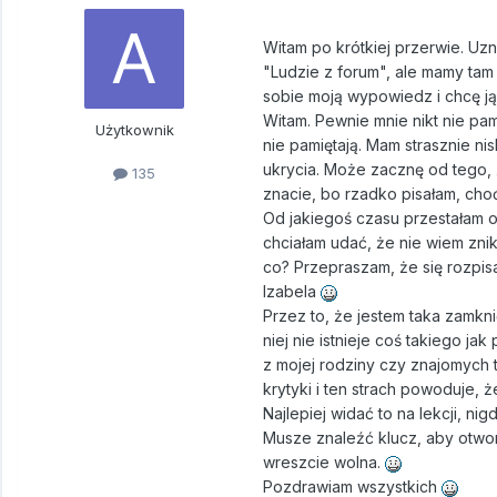
Witam po krótkiej przerwie. Uz
"Ludzie z forum", ale mamy tam
sobie moją wypowiedz i chcę ją 
Witam. Pewnie mnie nikt nie pam
Użytkownik
nie pamiętają. Mam strasznie ni
ukrycia. Może zacznę od tego, 
135
znacie, bo rzadko pisałam, cho
Od jakiegoś czasu przestałam o
chciałam udać, że nie wiem zni
co? Przepraszam, że się rozpisa
Izabela
Przez to, że jestem taka zamkni
niej nie istnieje coś takiego ja
z mojej rodziny czy znajomych t
krytyki i ten strach powoduje, 
Najlepiej widać to na lekcji, nig
Musze znaleźć klucz, aby otwor
wreszcie wolna.
Pozdrawiam wszystkich