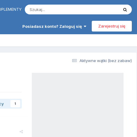
 SUPLEMENTY
Zarejestruj się
Posiadasz konto? Zaloguj się
Aktywne wątki (bez zabaw)
cy
1