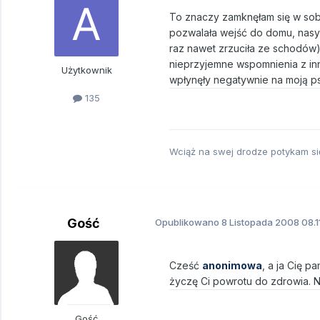
To znaczy zamknęłam się w sobie
pozwalała wejść do domu, nasył
raz nawet zrzuciła ze schodów),
nieprzyjemne wspomnienia z inn
Użytkownik
wpłynęły negatywnie na moją ps
135
Wciąż na swej drodze potykam się 
Gość
Opublikowano
8 Listopada 2008
08.1
Cześć
anonimowa
, a ja Cię p
życzę Ci powrotu do zdrowia. 
Gość