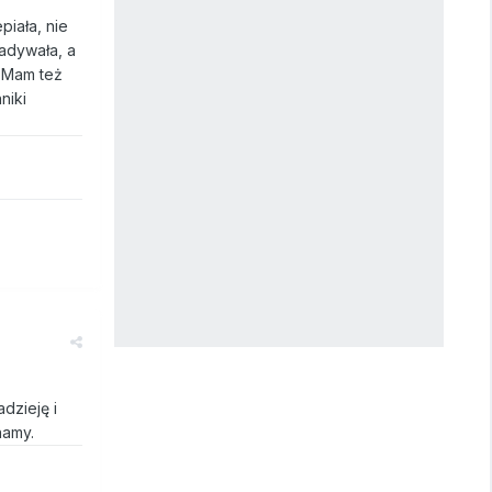
piała, nie
adywała, a
. Mam też
niki
dzieję i
namy.