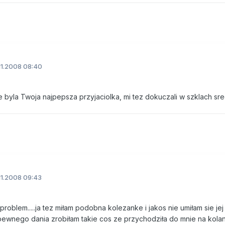
11.2008 08:40
e byla Twoja najpepsza przyjaciolka, mi tez dokuczali w szklach sre
11.2008 09:43
 problem.....ja tez miłam podobna kolezanke i jakos nie umiłam sie jej
..pewnego dania zrobiłam takie cos ze przychodziła do mnie na kola