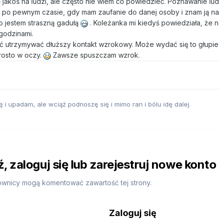
jakoś na ludzi, ale często nie wiem co powiedzieć. Poznawanie lud
 po pewnym czasie, gdy mam zaufanie do danej osoby i znam ją na 
to jestem straszną gadułą
. Koleżanka mi kiedyś powiedziała, że 
godzinami.
ć utrzymywać dłuższy kontakt wzrokowy. Może wydać się to głupie,
rosto w oczy.
Zawsze spuszczam wzrok.
i upadam, ale wciąż podnoszę się i mimo ran i bólu idę dalej.
 zaloguj się lub zarejestruj nowe konto
ownicy mogą komentować zawartość tej strony.
Zaloguj się