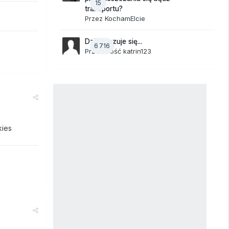
15
transportu?
Przez
KochamElcie
Dzisiaj czuje się...
6 716
Przez Gość katrin123
kies