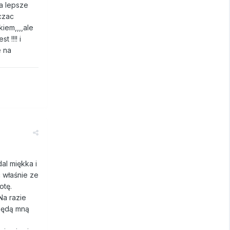
na lepsze
aczac
iem,,,,ale
 !!!! i
e na
al miękka i
 właśnie ze
otę.
Na razie
 będą mną