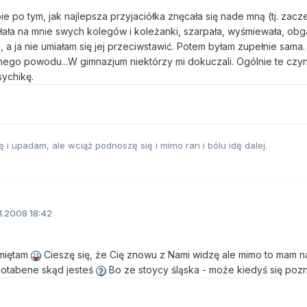
 po tym, jak najlepsza przyjaciółka znęcała się nade mną (tj. zacze
ała na mnie swych kolegów i koleżanki, szarpała, wyśmiewała, obg
 a ja nie umiałam się jej przeciwstawić. Potem byłam zupełnie sama
ego powodu...W gimnazjum niektórzy mi dokuczali. Ogólnie te czyn
ychikę.
i upadam, ale wciąż podnoszę się i mimo ran i bólu idę dalej.
1.2008 18:42
amiętam
Cieszę się, że Cię znowu z Nami widzę ale mimo to mam na
Notabene skąd jesteś
Bo ze stoycy śląska - może kiedyś się poz