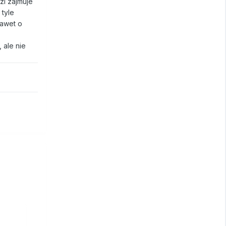
zi zajmuje
tyle
nawet o
 ale nie