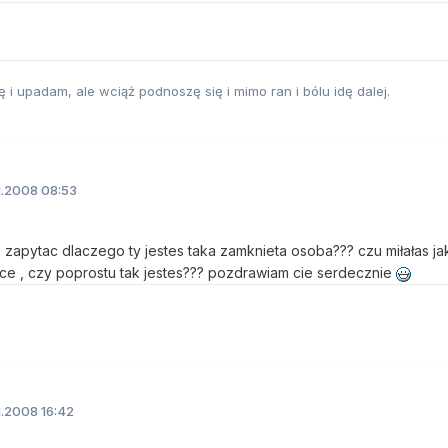
i upadam, ale wciąż podnoszę się i mimo ran i bólu idę dalej.
1.2008 08:53
ie zapytac dlaczego ty jestes taka zamknieta osoba??? czu miłałas ja
ice , czy poprostu tak jestes??? pozdrawiam cie serdecznie
1.2008 16:42