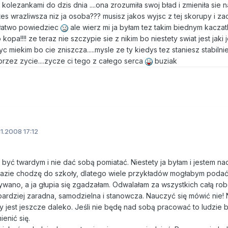
 kolezankami do dzis dnia ....ona zrozumiła swoj bład i zmieniła sie 
estes wrazliwsza niz ja osoba??? musisz jakos wyjsc z tej skorupy i z
st łatwo powiedziec
ale wierz mi ja byłam tez takim biednym kaczatk
a!!!! ze teraz nie szczypie sie z nikim bo niestety swiat jest jaki jest
byc miekim bo cie zniszcza.....mysle ze ty kiedys tez staniesz stabilni
rzez zycie....zycze ci tego z całego serca
buziak
11.2008 17:12
a być twardym i nie dać sobą pomiatać. Niestety ja byłam i jestem nad
razie chodzę do szkoły, dlatego wiele przykładów mogłabym podać
wano, a ja głupia się zgadzałam. Odwalałam za wszystkich całą rob
bardziej zaradna, samodzielna i stanowcza. Nauczyć się mówić nie! 
ry jest jeszcze daleko. Jeśli nie będę nad sobą pracować to ludzie
ienić się.