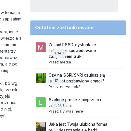
 w temacie
c zapisałam
Ostatnio zaktualizowane
nani, mnie
ć wreszcie z
 mnie nie
Zespół PSSD-dysfunkcje
seksualne spowodowane
mentarzy.
3 043
zażywaniem SSRI
 ponieważ
Przez
media
a, ale po
 imię
Czy na SSRI/SNRI czujesz się
17
jak robot pozbawiony emocji?
ki, bo wg
Przez
nerwusek2
lę, że nikt
zyjejś
Szalone precle z pieprzem i
iedzenia.
13 581
ziemniakami
o niej.
Przez
lily was here
być
Jaka jest Twoja ulubiona forma
przemieszczania się bądź