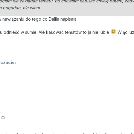
ogłam nie zakładać tematu,.bo chciałam napisać chwilę potem, żeb
m pogadać, nie wiem.
w nawiązaniu do tego co Dalila napisała.
tu odnieść w sumie. Ale kasować tematów to ja nie lubie
Więc lu
 czacie:
:22