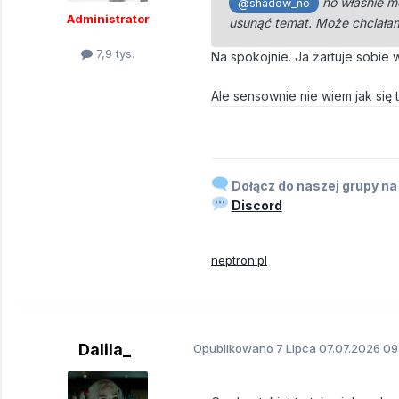
no właśnie m
@shadow_no
Administrator
usunąć temat. Może chciała
7,9 tys.
Na spokojnie. Ja żartuje sobie 
Ale sensownie nie wiem jak się 
Dołącz do naszej grupy na
Discord
neptron.pl
Dalila_
Opublikowano
7 Lipca
07.07.2026 09