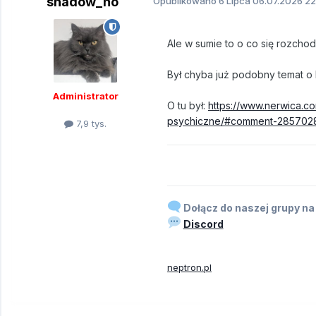
shadow_no
Opublikowano
6 Lipca
06.07.2026 22
Ale w sumie to o co się rozcho
Był chyba już podobny temat o 
Administrator
O tu był:
https://www.nerwica.c
psychiczne/#comment-285702
7,9 tys.
Dołącz do naszej grupy na
Discord
neptron.pl