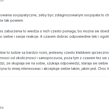
:35
howania socjopatyczne, zeby byc zdiagnozowanym socjopata to ch
ze tak powiem.
jakies zaburzenia to wiedza o nich czesto pomaga, bo mozna sie doe
nac siebie i swoje reakcje. A czasem dobrac odpowiednie leki i ogol
bie to ludzie sa bardzo rozni, jestesmy czesto klebkiem sprzecznos
nosci od okolicznosci i samopoczucia, poza tym z czasem tez sie 
zi, ze skupiaja sie na sobie, szukaja odpowiedzi, staraja sie siebie
a to mniej interesowac i akceptuje siebie takim, jakim jest. Choc t
:59