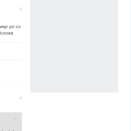
 więc po co
odczuwa