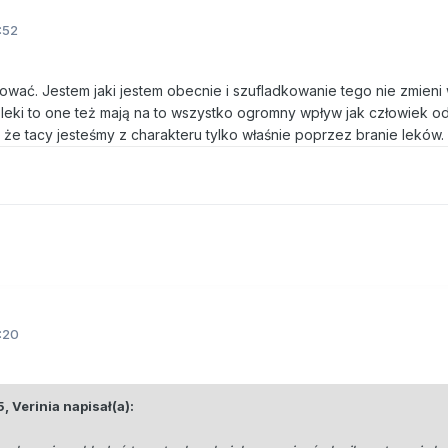
:52
niować. Jestem jaki jestem obecnie i szufladkowanie tego nie zmieni
ze leki to one też mają na to wszystko ogromny wpływ jak człowiek 
 że tacy jesteśmy z charakteru tylko właśnie poprzez branie leków.
:20
5,
Verinia
napisał(a):