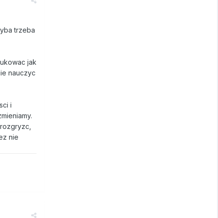
yba trzeba
dukowac jak
nie nauczyc
ci i
zmieniamy.
 rozgryzc,
ez nie