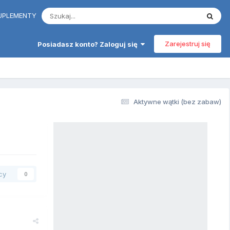
 SUPLEMENTY
Zarejestruj się
Posiadasz konto? Zaloguj się
Aktywne wątki (bez zabaw)
cy
0