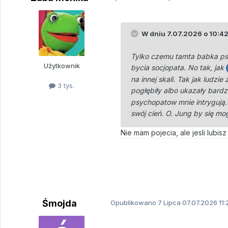
W dniu 7.07.2026 o 10:4
Tylko czemu tamta babka psy
Użytkownik
bycia socjopata. No tak, jak
na innej skali. Tak jak ludz
3 tys.
pogłębiły albo ukazały bardz
psychopatow mnie intrygują
swój cień. O. Jung by się m
Nie mam pojecia, ale jesli lubis
Śmojda
Opublikowano
7 Lipca
07.07.2026 11: