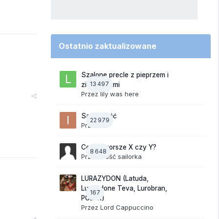
Ostatnio zaktualizowane
Szalone precle z pieprzem i
13 497
ziemniakami
Przez
lily was here
Samotność
22 979
Przez
ixi
Co jest gorsze X czy Y?
8 648
Przez Gość sailorka
LURAZYDON (Latuda,
Lurasidone Teva, Lurobran,
167
POLUR)
Przez
Lord Cappuccino