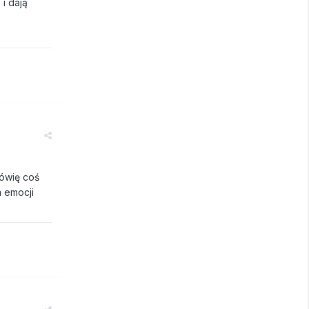
 i dają
mówię coś
m emocji