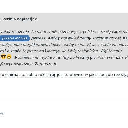
2,
Verinia
napisał(a):
chiatra uznała, że mam zanik uczuć wyzszych i czy to się jakoś m
piszesz. Każdy ma jakieś cechy socjopatycznej. Ka
@Żaba Monika
ie z autyzmem przykładowo. Jakieś cechy mam. Wraz z wiekiem one s
iej? A może to przez coś innego. Ja lubię rozkminiac. Wgl tematy
.
W sumie mam dystans do tego, ale lubię grzebać w mroku. 
ogło wypowiedzieć. Zapraszam.
z rozkminiac to sobie rokminiaj, jest to pewnie w jakis sposob rozwija
28