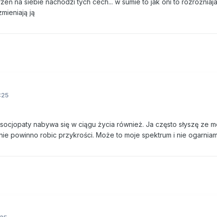
zeń na siebie nachodzi tych cech... w sumie to jak oni to rozróżniaja
mieniają ją
:25
socjopaty nabywa się w ciągu życia również. Ja często słyszę ze 
 nie powinno robic przykrości. Może to moje spektrum i nie ogarnia