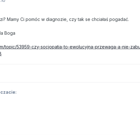
:10
dzi? Mamy Ci pomóc w diagnozie, czy tak se chciałaś pogadać.
la Boga
om/topic/53959-czy-socjopatia-to-ewolucyjna-przewaga-a-nie-zabu
8
 czacie: