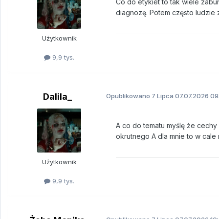
Co do etykiet to tak wiele zabur
diagnozę. Potem często ludzie z
Użytkownik
9,9 tys.
Dalila_
Opublikowano
7 Lipca
07.07.2026 09
A co do tematu myślę że cechy 
okrutnego A dla mnie to w cale
Użytkownik
9,9 tys.