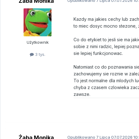
Żaba Monika
Opublikowano
7 Lipca
07.07.2026 10
Kazdy ma jakies cechy lub zac
to miec dosyc mocno stezone, 
Co do etykiet to jesli sie ma 
Użytkownik
sobie z nimi radzic, lepiej poz
sie lepiej funkcjonowac.
3 tys.
Natomiast co do poznawania sie
zachowujemy sie roznie w zalez
To jest normalne dla mlodych lud
chyba z czasem czlowieka zaczyn
zawsze.
Żaba Monika
Opublikowano
7 Lipca
07.07.2026 10