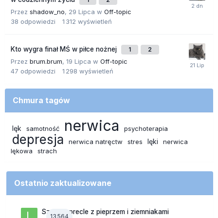
Przez
shadow_no
,
29 Lipca
w
Off-topic
38
odpowiedzi
1 312
wyświetleń
Kto wygra finał MŚ w piłce nożnej
1
2
Przez
brum.brum
,
19 Lipca
w
Off-topic
47
odpowiedzi
1 298
wyświetleń
Chmura tagów
nerwica
lęk
samotność
psychoterapia
depresja
lęki
nerwica natręctw
stres
nerwica
lękowa
strach
Ostatnio zaktualizowane
Szalone precle z pieprzem i ziemniakami
13 564