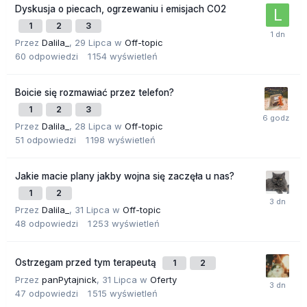
Dyskusja o piecach, ogrzewaniu i emisjach CO2
1
2
3
Przez
Dalila_
,
29 Lipca
w
Off-topic
60
odpowiedzi
1 154
wyświetleń
Boicie się rozmawiać przez telefon?
1
2
3
Przez
Dalila_
,
28 Lipca
w
Off-topic
51
odpowiedzi
1 198
wyświetleń
Jakie macie plany jakby wojna się zaczęła u nas?
1
2
Przez
Dalila_
,
31 Lipca
w
Off-topic
48
odpowiedzi
1 253
wyświetleń
Ostrzegam przed tym terapeutą
1
2
Przez
panPytajnick
,
31 Lipca
w
Oferty
47
odpowiedzi
1 515
wyświetleń