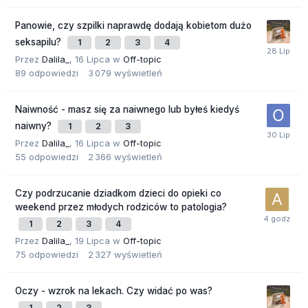
Panowie, czy szpilki naprawdę dodają kobietom dużo
seksapilu?
1
2
3
4
Przez
Dalila_
,
16 Lipca
w
Off-topic
89
odpowiedzi
3 079
wyświetleń
Naiwność - masz się za naiwnego lub byłeś kiedyś
naiwny?
1
2
3
Przez
Dalila_
,
16 Lipca
w
Off-topic
55
odpowiedzi
2 366
wyświetleń
Czy podrzucanie dziadkom dzieci do opieki co
weekend przez młodych rodziców to patologia?
1
2
3
4
Przez
Dalila_
,
19 Lipca
w
Off-topic
75
odpowiedzi
2 327
wyświetleń
Oczy - wzrok na lekach. Czy widać po was?
1
2
3