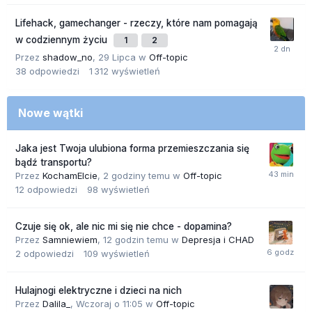
Lifehack, gamechanger - rzeczy, które nam pomagają
w codziennym życiu
1
2
Przez
shadow_no
,
29 Lipca
w
Off-topic
38
odpowiedzi
1 312
wyświetleń
Nowe wątki
Jaka jest Twoja ulubiona forma przemieszczania się
bądź transportu?
Przez
KochamElcie
,
2 godziny temu
w
Off-topic
12
odpowiedzi
98
wyświetleń
Czuje się ok, ale nic mi się nie chce - dopamina?
Przez
Samniewiem
,
12 godzin temu
w
Depresja i CHAD
2
odpowiedzi
109
wyświetleń
Hulajnogi elektryczne i dzieci na nich
Przez
Dalila_
,
Wczoraj o 11:05
w
Off-topic