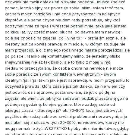
człowiek nie myśli cały dzień o swoim oddechu...musze znaleźć
pomoc, lecz kolejny raz pokazuje sobie jakim jestem tchórzem.
kocham moich rodziców i nie chce przysparzać im kolejnych
kłopotów, ale sama chyba nie dam rady. potrzebuje, aby ktoś
potrzymał mnie za rękę i wreszcie poznał mnie, taką jaka jestem
od kilku lat. 'yy cześć mamo, słuchaj od dawna mam nerwicę i
boję się chodzić na zajęcia, co Ty na to?' - brzmi śmiesznie, ale
niestety jest całkowitą prawdą. w mieście, w którym studiuje nie
mam przyjaciół, a ci z mojego rodzinnego miasta porozjeżdżali się
po polsce i rzadko się kontaktujemy mimo, że jesteśmy blisko
(najwyraźniej nie aż tak blisko, ale to tylko z mojej winy).
niedawno przeczytałam, że osoba chora na nerwicę nie może
sobie poradzić ze swoim konfliktem wewnętrznym - swoim
idealnym 'ja' i 'ja' takim jakie jest naprawdę. w moim przypadku to
oczywista prawda, która zaszła już tak daleko, że nie wiem czy
jest odwrót. dzisiaj znowu postanowiłam, że jutro pójdę na
zajęcia, ale wiem, że jak tylko zadzwoni budzik przestawię go na
późniejszą godzinę. kolejne pytanie, które zadaję sobie od
jakiegos czasu - dlaczego ja? ok. 70-80% ludzi jest zdrowych
psychicznie, radzą sobie ze swoimi problemami nerwowymi, a ja
musiałam się znaleźć w tych 20-30% nerwicowców, którzy nie
mogą normalnie żyć. WSZYSTKO byłoby niezmiernie łatwe, gdyby
nie choroba. tęsknota za domem, studia byłyby pestką, gdyby nie