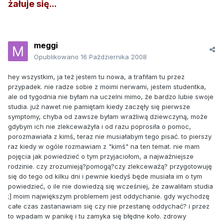
żałuje się...
meggi
Opublikowano
16 Października 2008
hey wszystkim, ja też jestem tu nowa, a trafiłam tu przez
przypadek. nie radze sobie z moimi nerwami, jestem studentka,
ale od tygodnia nie byłam na uczelni mimo, że bardzo lubie swoje
studia. już nawet nie pamiętam kiedy zaczęły się pierwsze
symptomy, chyba od zawsze byłam wrażliwą dziewczyną, może
gdybym ich nie zlekceważyła i od razu poprosiła o pomoc,
porozmawiała z kimś, teraz nie musiałabym tego pisać. to pierszy
raz kiedy w ogóle rozmawiam z "kimś" na ten temat. nie mam
pojęcia jak powiedzieć o tym przyjaciołom, a najważniejsze
rodzinie. czy zrozumieją?pomogą?czy zlekceważą? przygotowuję
się do tego od kilku dni i pewnie kiedyś będe musiała im o tym
powiedzieć, o ile nie dowiedzą się wcześniej, że zawaliłam studia
;] moim największym problemem jest oddychanie. gdy wychodzę
całe czas zastanawiam się czy nie przestanę oddychać? i przez
to wpadam w panikę i tu zamyka się błędne koło. zdrowy