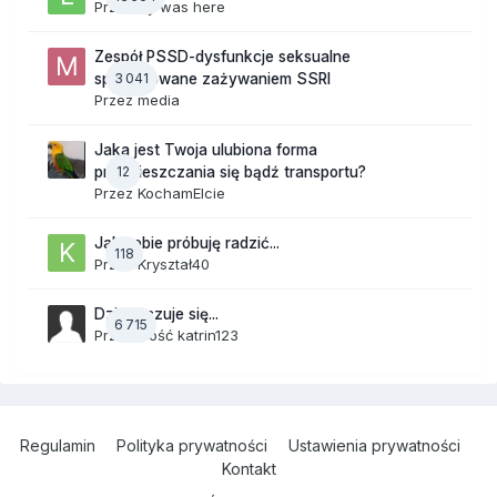
Przez
lily was here
Zespół PSSD-dysfunkcje seksualne
3 041
spowodowane zażywaniem SSRI
Przez
media
Jaka jest Twoja ulubiona forma
12
przemieszczania się bądź transportu?
Przez
KochamElcie
Jak sobie próbuję radzić...
118
Przez
Kryształ40
Dzisiaj czuje się...
6 715
Przez Gość katrin123
Regulamin
Polityka prywatności
Ustawienia prywatności
Kontakt