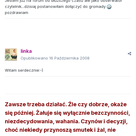
Jestem już na forum od dłuższego czasu ale jako obserwator
czytelnik...dzisiaj postanowiłam dołączyć do gromady
pozdrawiam
linka
Opublikowano
16 Października 2008
Witam serdecznie:-)
Zawsze trzeba działać. Źle czy dobrze, okaże
się później. Żałuje się wyłącznie bezczynności,
niezdecydowania, wahania. Czynów i decyzji,
choć niekiedy przynoszą smutek i żal, nie