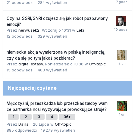
21
odpowiedzi
284
wyświetleń
Czy na SSRI/SNRI czujesz się jak robot pozbawiony
emocji?
Przez
nerwusek2
,
Wczoraj o 10:31
w
Leki
12
odpowiedzi
329
wyświetleń
niemiecka akcja wymierzona w polską inteligencję,
czy da się po tym jakoś pozbierać?
Przez
digital extasy
,
Poniedziałek o 18:36
w
Off-topic
15
odpowiedzi
403
wyświetleń
Najczęściej czytane
Mężczyźni, przeszkadza lub przeszkadzałoby wam
że partnerka nosi wyzywające prowokujące stroje?
1
2
3
4
36
Przez
Dalila_
,
20 Lipca
w
Off-topic
885
odpowiedzi
19 279
wyświetleń