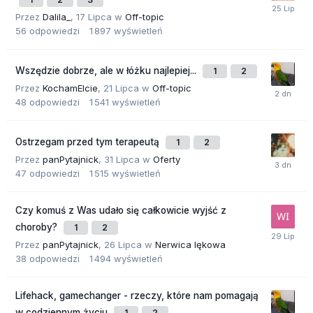
Przez
Dalila_
,
17 Lipca
w
Off-topic
56
odpowiedzi
1 897
wyświetleń
Wszędzie dobrze, ale w łóżku najlepiej...
1
2
Przez
KochamElcie
,
21 Lipca
w
Off-topic
48
odpowiedzi
1 541
wyświetleń
Ostrzegam przed tym terapeutą
1
2
Przez
panPytajnick
,
31 Lipca
w
Oferty
47
odpowiedzi
1 515
wyświetleń
Czy komuś z Was udało się całkowicie wyjść z
choroby?
1
2
Przez
panPytajnick
,
26 Lipca
w
Nerwica lękowa
38
odpowiedzi
1 494
wyświetleń
Lifehack, gamechanger - rzeczy, które nam pomagają
w codziennym życiu
1
2