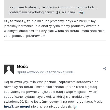
nie powiedziałabym, że miło (w końcu to forum dla ludzi z
problemami psychologicznymi ;] ), ale dzięki...
czy to znaczy, ze nie milo, bo jestesmy jacys walnieci?? my
jestesmy normalnie, nie chorzy tylko mamy problemy czesto z
wlasnymi emocjami. tak czy siak witam na forum i mam nadxzieje,
ze ci pomoze. pozdrawiam
Gość
Opublikowano
22 Października 2008
Hej dziewczyny, miło Was poznać i zapraszam serdecznie do
rozmowy na forum - mimo okoliczności, przez które się tutaj
spotykamy na pewno znajdziecie tutaj swoje miejsce - w tak
specyficznej sytuacji życiowej, w której się znajdujemy,
świadomość, iż nie jesteśmy jedynymi na pewno pomaga. Myślę
inez3
, że
meggi
nie chciała nikogo obrazić