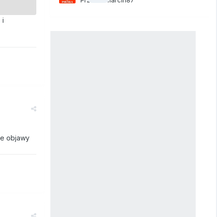
 i
me objawy