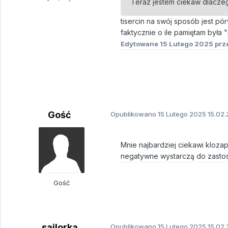
Teraz jestem ciekaw dlaczego
tisercin na swój sposób jest p
faktycznie o ile pamiętam była 
Edytowane
15 Lutego 2025
prze
Gość
Opublikowano
15 Lutego 2025
15.02.
Mnie najbardziej ciekawi kloz
negatywne wystarczą do zastos
Gość
sailorka
Opublikowano
15 Lutego 2025
15.02.