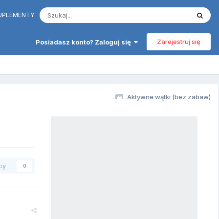
 SUPLEMENTY
Zarejestruj się
Posiadasz konto? Zaloguj się
Aktywne wątki (bez zabaw)
cy
0