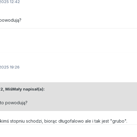
2025 12:42
 powodują?
2025 19:26
42,
MiśMały
napisał(a):
 to powodują?
akimś stopniu schodzi, biorąc długofalowo ale i tak jest "grubo".