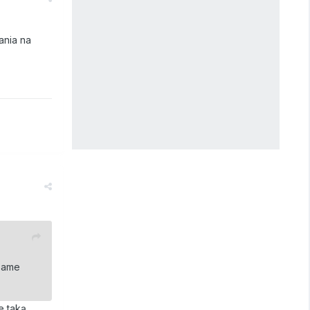
ania na
 same
e taką