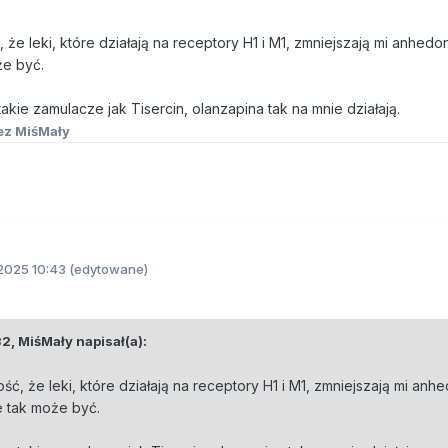
e leki, które działają na receptory H1 i M1, zmniejszają mi anhedon
że być.
kie zamulacze jak Tisercin, olanzapina tak na mnie działają.
ez MiśMały
2025 10:43
(edytowane)
32,
MiśMały
napisał(a):
, że leki, które działają na receptory H1 i M1, zmniejszają mi anhe
e tak może być.