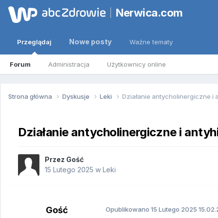
Nerwica.com
Nowe posty
Przeglądaj
Ważne tematy
Forum
Administracja
Użytkownicy online
Strona główna
Dyskusje
Leki
Działanie antycholinergiczne i
Działanie antycholinergiczne i anty
Przez Gość
15 Lutego 2025
w
Leki
Gość
Opublikowano
15 Lutego 2025
15.02.