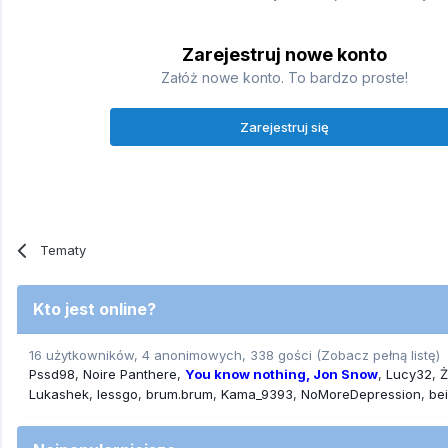
Zarejestruj nowe konto
Załóż nowe konto. To bardzo proste!
Zarejestruj się
Tematy
Kto jest online?
16 użytkowników, 4 anonimowych, 338 gości
(Zobacz pełną listę)
Pssd98
Noire Panthere
You know nothing, Jon Snow
Lucy32
Ż
Lukashek
lessgo
brum.brum
Kama_9393
NoMoreDepression
bei