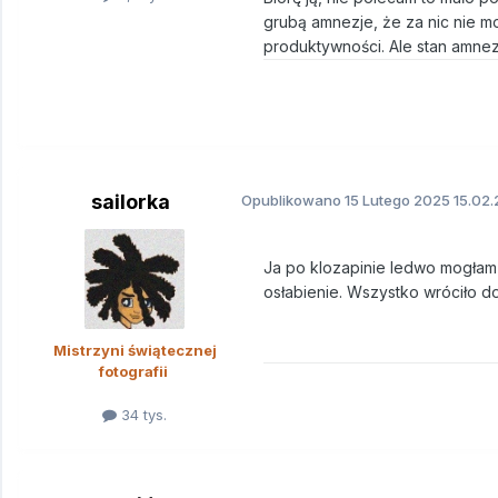
grubą amnezje, że za nic nie mo
produktywności. Ale stan amnezj
sailorka
Opublikowano
15 Lutego 2025
15.02.
Ja po klozapinie ledwo mogłam w
osłabienie. Wszystko wróciło d
Mistrzyni świątecznej
fotografii
34 tys.