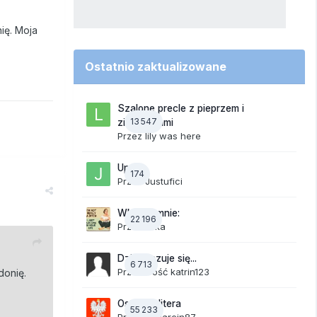
ię. Moja
Ostatnio zaktualizowane
Szalone precle z pieprzem i
13 547
ziemniakami
Przez
lily was here
Upały
174
Przez
Justufici
Wkurza mnie:
22 196
Przez
linka
Dzisiaj czuje się...
6 713
Przez Gość katrin123
donię.
Ostatnia litera
55 233
Przez
19Marcin87