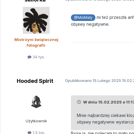
mi też przeszła an
@MiśMały
objawy negatywne.
Mistrzyni świątecznej
fotografii
34 tys.
Hooded Spirit
Opublikowano
15 Lutego 2025
15.02.
W dniu 15.02.2025 o 11:1
Mnie najbardziej ciekawi k
Użytkownik
objawy negatywne wystarczą
1,5 tys.
Biorę ją, nie polecam to mało po