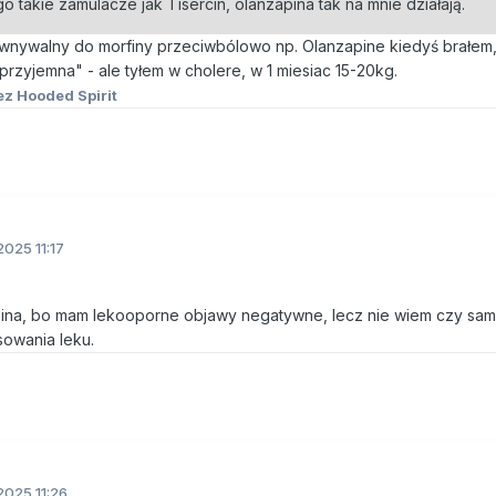
 takie zamulacze jak Tisercin, olanzapina tak na mnie działają.
órwnywalny do morfiny przeciwbólowo np. Olanzapine kiedyś brałem,
"przyjemna" - ale tyłem w cholere, w 1 miesiac 15-20kg.
z Hooded Spirit
2025 11:17
apina, bo mam lekooporne objawy negatywne, lecz nie wiem czy sa
owania leku.
2025 11:26