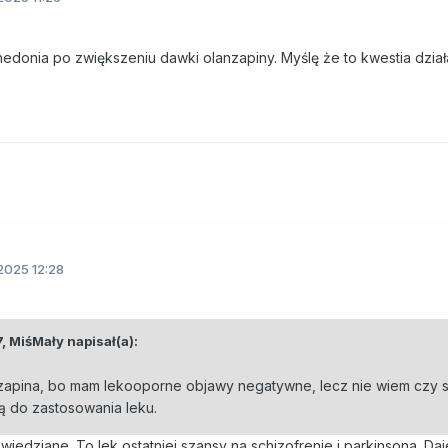
hedonia po zwiększeniu dawki olanzapiny. Myślę że to kwestia dział
2025 12:28
7,
MiśMały
napisał(a):
lozapina, bo mam lekooporne objawy negatywne, lecz nie wiem czy
 do zastosowania leku.
wiedziane. To lek ostatniej szansy na schizofrenie i parkinsona. Daj