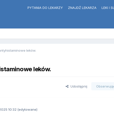
PYTANIA DO LEKARZY
ZNAJDŹ LEKARZA
LEKI I
 antyhistaminowe leków.
histaminowe leków.
Udostępnij
Obserwują
2025 10:32
(edytowane)