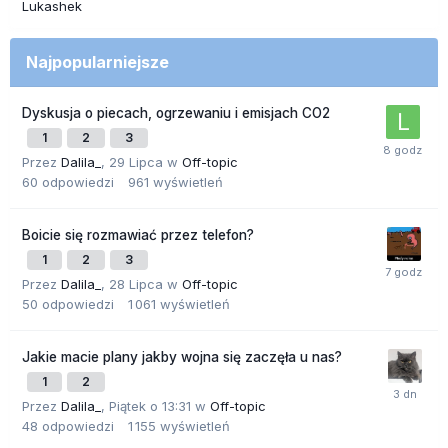
Lukashek
Najpopularniejsze
Dyskusja o piecach, ogrzewaniu i emisjach CO2
1
2
3
Przez
Dalila_
,
29 Lipca
w
Off-topic
60
odpowiedzi
961
wyświetleń
Boicie się rozmawiać przez telefon?
1
2
3
Przez
Dalila_
,
28 Lipca
w
Off-topic
50
odpowiedzi
1 061
wyświetleń
Jakie macie plany jakby wojna się zaczęła u nas?
1
2
Przez
Dalila_
,
Piątek o 13:31
w
Off-topic
48
odpowiedzi
1 155
wyświetleń