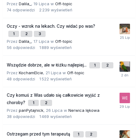
Przez
Dalila_
,
19 Lipca
w
Off-topic
74
odpowiedzi
2 239
wyświetleń
Oczy - wzrok na lekach. Czy widać po was?
1
2
3
Przez
Dalila_
,
17 Lipca
w
Off-topic
56
odpowiedzi
1 889
wyświetleń
Wszędzie dobrze, ale w łóżku najlepiej...
1
2
Przez
KochamElcie
,
21 Lipca
w
Off-topic
48
odpowiedzi
1 522
wyświetleń
Czy komuś z Was udało się całkowicie wyjść z
choroby?
1
2
Przez
panPytajnick
,
26 Lipca
w
Nerwica lękowa
38
odpowiedzi
1 469
wyświetleń
Ostrzegam przed tym terapeutą
1
2