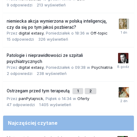
9
odpowiedzi
213
wyświetleń
niemiecka akcja wymierzona w polską inteligencję,
czy da się po tym jakoś pozbierać?
Przez
digital extasy
,
Poniedziałek o 18:36
w
Off-topic
15
odpowiedzi
326
wyświetleń
Patologie i nieprawidłowości ze szpitali
psychiatrycznych
Przez
digital extasy
,
Poniedziałek o 09:38
w
Psychiatria
2
odpowiedzi
238
wyświetleń
Ostrzegam przed tym terapeutą
1
2
Przez
panPytajnick
,
Piątek o 14:34
w
Oferty
47
odpowiedzi
1 405
wyświetleń
Najczęściej czytane