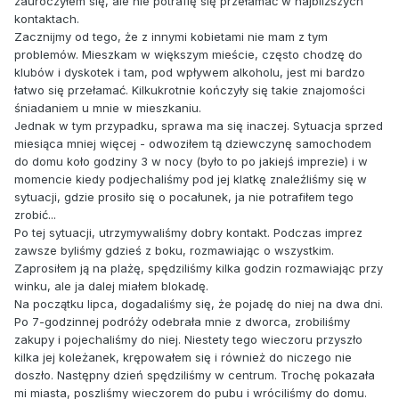
zauroczyłem się, ale nie potrafię się przełamać w najbliższych
kontaktach.
Zacznijmy od tego, że z innymi kobietami nie mam z tym
problemów. Mieszkam w większym mieście, często chodzę do
klubów i dyskotek i tam, pod wpływem alkoholu, jest mi bardzo
łatwo się przełamać. Kilkukrotnie kończyły się takie znajomości
śniadaniem u mnie w mieszkaniu.
Jednak w tym przypadku, sprawa ma się inaczej. Sytuacja sprzed
miesiąca mniej więcej - odwoziłem tą dziewczynę samochodem
do domu koło godziny 3 w nocy (było to po jakiejś imprezie) i w
momencie kiedy podjechaliśmy pod jej klatkę znaleźliśmy się w
sytuacji, gdzie prosiło się o pocałunek, ja nie potrafiłem tego
zrobić...
Po tej sytuacji, utrzymywaliśmy dobry kontakt. Podczas imprez
zawsze byliśmy gdzieś z boku, rozmawiając o wszystkim.
Zaprosiłem ją na plażę, spędziliśmy kilka godzin rozmawiając przy
winku, ale ja dalej miałem blokadę.
Na początku lipca, dogadaliśmy się, że pojadę do niej na dwa dni.
Po 7-godzinnej podróży odebrała mnie z dworca, zrobiliśmy
zakupy i pojechaliśmy do niej. Niestety tego wieczoru przyszło
kilka jej koleżanek, krępowałem się i również do niczego nie
doszło. Następny dzień spędziliśmy w centrum. Trochę pokazała
mi miasta, poszliśmy wieczorem do pubu i wróciliśmy do domu.