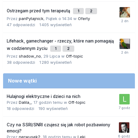
Ostrzegam przed tym terapeutą
1
2
Przez
panPytajnick
,
Piątek o 14:34
w
Oferty
47
odpowiedzi
1 405
wyświetleń
Lifehack, gamechanger - rzeczy, które nam pomagają
w codziennym życiu
1
2
Przez
shadow_no
,
29 Lipca
w
Off-topic
38
odpowiedzi
1 280
wyświetleń
Nowe wątki
Hulajnogi elektryczne i dzieci na nich
Przez
Dalila_
,
17 godzin temu
w
Off-topic
18
odpowiedzi
190
wyświetleń
Czy na SSRI/SNRI czujesz się jak robot pozbawiony
emocji?
Przez
nerwusek2
,
18 godzin temu
w
Leki