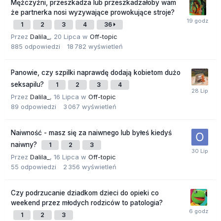
Mężczyźni, przeszkadza lub przeszkadzałoby wam
że partnerka nosi wyzywające prowokujące stroje?
1
2
3
4
36
Przez
Dalila_
,
20 Lipca
w
Off-topic
885
odpowiedzi
18 782
wyświetleń
Panowie, czy szpilki naprawdę dodają kobietom dużo
seksapilu?
1
2
3
4
Przez
Dalila_
,
16 Lipca
w
Off-topic
89
odpowiedzi
3 067
wyświetleń
Naiwność - masz się za naiwnego lub byłeś kiedyś
naiwny?
1
2
3
Przez
Dalila_
,
16 Lipca
w
Off-topic
55
odpowiedzi
2 356
wyświetleń
Czy podrzucanie dziadkom dzieci do opieki co
weekend przez młodych rodziców to patologia?
1
2
3