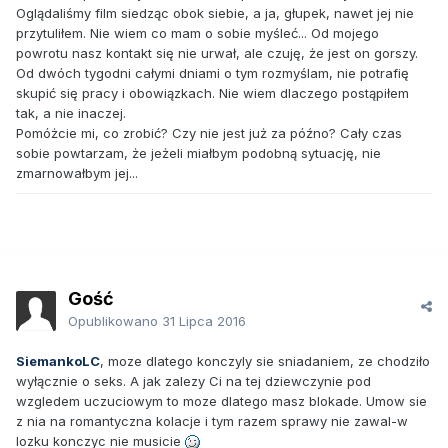
Oglądaliśmy film siedząc obok siebie, a ja, głupek, nawet jej nie
przytuliłem. Nie wiem co mam o sobie myśleć... Od mojego
powrotu nasz kontakt się nie urwał, ale czuję, że jest on gorszy.
Od dwóch tygodni całymi dniami o tym rozmyślam, nie potrafię
skupić się pracy i obowiązkach. Nie wiem dlaczego postąpiłem
tak, a nie inaczej.
Pomóżcie mi, co zrobić? Czy nie jest już za późno? Cały czas
sobie powtarzam, że jeżeli miałbym podobną sytuację, nie
zmarnowałbym jej...
Gość
Opublikowano
31 Lipca 2016
SiemankoLC
, moze dlatego konczyly sie sniadaniem, ze chodziło
wyłącznie o seks. A jak zalezy Ci na tej dziewczynie pod
wzgledem uczuciowym to moze dlatego masz blokade. Umow sie
z nia na romantyczna kolacje i tym razem sprawy nie zawal-w
lozku konczyc nie musicie