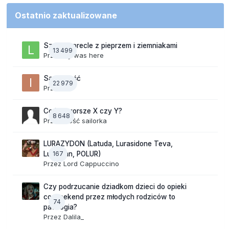
Ostatnio zaktualizowane
Szalone precle z pieprzem i ziemniakami
13 499
Przez
lily was here
Samotność
22 979
Przez
ixi
Co jest gorsze X czy Y?
8 648
Przez Gość sailorka
LURAZYDON (Latuda, Lurasidone Teva,
167
Lurobran, POLUR)
Przez
Lord Cappuccino
Czy podrzucanie dziadkom dzieci do opieki
co weekend przez młodych rodziców to
74
patologia?
Przez
Dalila_