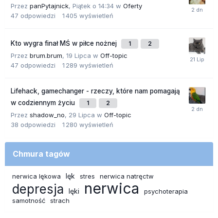
Przez
panPytajnick
,
Piątek o 14:34
w
Oferty
47
odpowiedzi
1 405
wyświetleń
Kto wygra finał MŚ w piłce nożnej
1
2
Przez
brum.brum
,
19 Lipca
w
Off-topic
47
odpowiedzi
1 289
wyświetleń
Lifehack, gamechanger - rzeczy, które nam pomagają
w codziennym życiu
1
2
Przez
shadow_no
,
29 Lipca
w
Off-topic
38
odpowiedzi
1 280
wyświetleń
Chmura tagów
lęk
nerwica lękowa
stres
nerwica natręctw
nerwica
depresja
lęki
psychoterapia
samotność
strach