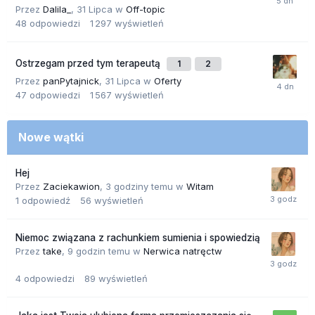
Przez
Dalila_
,
31 Lipca
w
Off-topic
48
odpowiedzi
1 297
wyświetleń
Ostrzegam przed tym terapeutą
1
2
Przez
panPytajnick
,
31 Lipca
w
Oferty
47
odpowiedzi
1 567
wyświetleń
Nowe wątki
Hej
Przez
Zaciekawion
,
3 godziny temu
w
Witam
1
odpowiedź
56
wyświetleń
Niemoc związana z rachunkiem sumienia i spowiedzią
Przez
take
,
9 godzin temu
w
Nerwica natręctw
4
odpowiedzi
89
wyświetleń