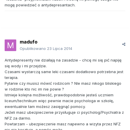
mogę powiedzieć o antydepresantach.
madufo
Opublikowano
23 Lipca 2014
Antydepresenty nie działają na zasadzie - chcę mi się pić napiję
się wody i mi przejdzie.
Czasami wystarczą same leki czasami dodatkowo potrzebna jest
terapia.
Pytanie czy musisz mówić rodzicom ? NIe masz nikogo bliskiego
w rodzinie kto nic im nie powie ?
Istnieje kolejna możliwość, prawdopodobnie jesteś uczniem
liceum/technikum więc pewnie macie psychologa w szkolę,
ewentualnie tam możesz zasięgnąć pomocy.
Jeżeli masz ubezpieczenie przysługuje ci psycholog/Psychiatra z
NFZ za darmo.
Powtarzam - ubezpieczenie masz napewno a wizyta przez NFZ
nic nie kosztuję, a pomóc może.