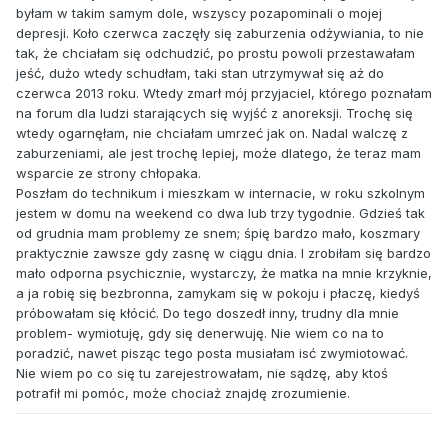
byłam w takim samym dole, wszyscy pozapominali o mojej
depresji. Koło czerwca zaczęły się zaburzenia odżywiania, to nie
tak, że chciałam się odchudzić, po prostu powoli przestawałam
jeść, dużo wtedy schudłam, taki stan utrzymywał się aż do
czerwca 2013 roku. Wtedy zmarł mój przyjaciel, którego poznałam
na forum dla ludzi starających się wyjść z anoreksji. Trochę się
wtedy ogarnęłam, nie chciałam umrzeć jak on. Nadal walczę z
zaburzeniami, ale jest trochę lepiej, może dlatego, że teraz mam
wsparcie ze strony chłopaka.
Poszłam do technikum i mieszkam w internacie, w roku szkolnym
jestem w domu na weekend co dwa lub trzy tygodnie. Gdzieś tak
od grudnia mam problemy ze snem; śpię bardzo mało, koszmary
praktycznie zawsze gdy zasnę w ciągu dnia. I zrobiłam się bardzo
mało odporna psychicznie, wystarczy, że matka na mnie krzyknie,
a ja robię się bezbronna, zamykam się w pokoju i płaczę, kiedyś
próbowałam się kłócić. Do tego doszedł inny, trudny dla mnie
problem- wymiotuję, gdy się denerwuję. Nie wiem co na to
poradzić, nawet pisząc tego posta musiałam isć zwymiotować.
Nie wiem po co się tu zarejestrowałam, nie sądzę, aby ktoś
potrafił mi pomóc, może chociaż znajdę zrozumienie.