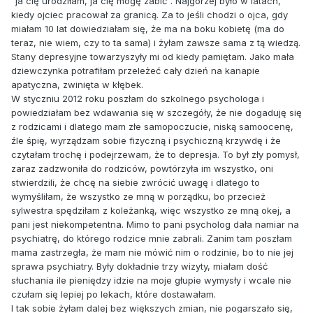
"ja cię urodziłam, ja cię mogę zabić". Najgorzej było w latach,
kiedy ojciec pracował za granicą. Za to jeśli chodzi o ojca, gdy
miałam 10 lat dowiedziałam się, że ma na boku kobietę (ma do
teraz, nie wiem, czy to ta sama) i żyłam zawsze sama z tą wiedzą.
Stany depresyjne towarzyszyły mi od kiedy pamiętam. Jako mała
dziewczynka potrafiłam przeleżeć cały dzień na kanapie
apatyczna, zwinięta w kłębek.
W styczniu 2012 roku poszłam do szkolnego psychologa i
powiedziałam bez wdawania się w szczegóły, że nie dogaduję się
z rodzicami i dlatego mam złe samopoczucie, niską samoocenę,
źle śpię, wyrządzam sobie fizyczną i psychiczną krzywdę i że
czytałam trochę i podejrzewam, że to depresja. To był zły pomysł,
zaraz zadzwoniła do rodziców, powtórzyła im wszystko, oni
stwierdzili, że chcę na siebie zwrócić uwagę i dlatego to
wymyśliłam, że wszystko ze mną w porządku, bo przecież
sylwestra spędziłam z koleżanką, więc wszystko ze mną okej, a
pani jest niekompetentna. Mimo to pani psycholog dała namiar na
psychiatrę, do którego rodzice mnie zabrali. Zanim tam poszłam
mama zastrzegła, że mam nie mówić nim o rodzinie, bo to nie jej
sprawa psychiatry. Były dokładnie trzy wizyty, miałam dość
słuchania ile pieniędzy idzie na moje głupie wymysły i wcale nie
czułam się lepiej po lekach, które dostawałam.
I tak sobie żyłam dalej bez większych zmian, nie pogarszało się,