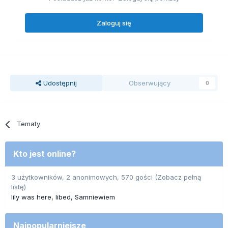
Zaloguj się
Udostępnij
Obserwujący
0
Tematy
Kto jest online?
3 użytkowników, 2 anonimowych, 570 gości
(Zobacz pełną
listę)
lily was here
libed
Samniewiem
Najpopularniejsze