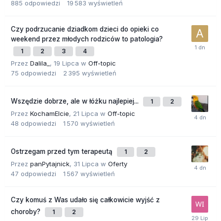
885
odpowiedzi
19 583
wyświetleń
Czy podrzucanie dziadkom dzieci do opieki co
weekend przez młodych rodziców to patologia?
1
2
3
4
Przez
Dalila_
,
19 Lipca
w
Off-topic
75
odpowiedzi
2 395
wyświetleń
Wszędzie dobrze, ale w łóżku najlepiej...
1
2
Przez
KochamElcie
,
21 Lipca
w
Off-topic
48
odpowiedzi
1 570
wyświetleń
Ostrzegam przed tym terapeutą
1
2
Przez
panPytajnick
,
31 Lipca
w
Oferty
47
odpowiedzi
1 567
wyświetleń
Czy komuś z Was udało się całkowicie wyjść z
choroby?
1
2