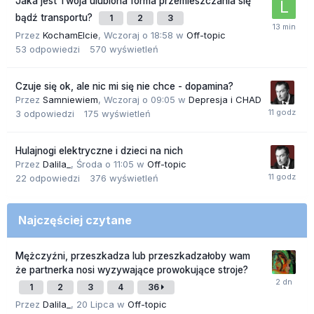
Jaka jest Twoja ulubiona forma przemieszczania się
bądź transportu?
1
2
3
Przez
KochamElcie
,
Wczoraj o 18:58
w
Off-topic
53
odpowiedzi
570
wyświetleń
Czuje się ok, ale nic mi się nie chce - dopamina?
Przez
Samniewiem
,
Wczoraj o 09:05
w
Depresja i CHAD
3
odpowiedzi
175
wyświetleń
Hulajnogi elektryczne i dzieci na nich
Przez
Dalila_
,
Środa o 11:05
w
Off-topic
22
odpowiedzi
376
wyświetleń
Najczęściej czytane
Mężczyźni, przeszkadza lub przeszkadzałoby wam
że partnerka nosi wyzywające prowokujące stroje?
1
2
3
4
36
Przez
Dalila_
,
20 Lipca
w
Off-topic