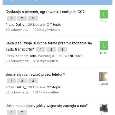
Dyskusja o piecach, ogrzewaniu i emisjach CO2
1
2
3
Przez
Dalila_
,
29 Lipca
w
Off-topic
60
odpowiedzi
1 290
wyświetleń
Jaka jest Twoja ulubiona forma przemieszczania się
bądź transportu?
1
2
3
Przez
KochamElcie
,
Wczoraj o 18:58
w
Off-topic
53
odpowiedzi
570
wyświetleń
Boicie się rozmawiać przez telefon?
1
2
3
Przez
Dalila_
,
28 Lipca
w
Off-topic
52
odpowiedzi
1 317
wyświetleń
Jakie macie plany jakby wojna się zaczęła u nas?
1
2