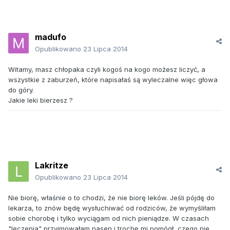
madufo
Opublikowano
23 Lipca 2014
Witamy, masz chłopaka czyli kogoś na kogo możesz liczyć, a
wszystkie z zaburzeń, które napisałaś są wyleczalne więc głowa
do góry.
Jakie leki bierzesz ?
Lakritze
Opublikowano
23 Lipca 2014
Nie biorę, właśnie o to chodzi, że nie biorę leków. Jeśli pójdę do
lekarza, to znów będę wysłuchiwać od rodziców, że wymyśliłam
sobie chorobę i tylko wyciągam od nich pieniądze. W czasach
"leczenia" przyjmowałam nasen i trochę mi pomógł, czego nie