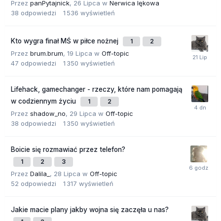
Przez
panPytajnick
,
26 Lipca
w
Nerwica lękowa
38
odpowiedzi
1 536
wyświetleń
Kto wygra finał MŚ w piłce nożnej
1
2
Przez
brum.brum
,
19 Lipca
w
Off-topic
47
odpowiedzi
1 350
wyświetleń
Lifehack, gamechanger - rzeczy, które nam pomagają
w codziennym życiu
1
2
Przez
shadow_no
,
29 Lipca
w
Off-topic
38
odpowiedzi
1 350
wyświetleń
Boicie się rozmawiać przez telefon?
1
2
3
Przez
Dalila_
,
28 Lipca
w
Off-topic
52
odpowiedzi
1 317
wyświetleń
Jakie macie plany jakby wojna się zaczęła u nas?