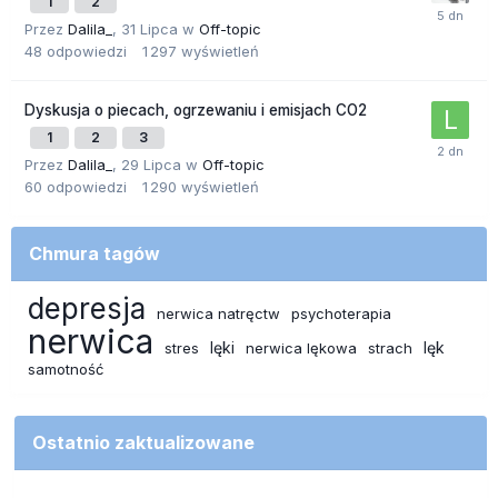
1
2
Przez
Dalila_
,
31 Lipca
w
Off-topic
48
odpowiedzi
1 297
wyświetleń
Dyskusja o piecach, ogrzewaniu i emisjach CO2
1
2
3
Przez
Dalila_
,
29 Lipca
w
Off-topic
60
odpowiedzi
1 290
wyświetleń
Chmura tagów
depresja
nerwica natręctw
psychoterapia
nerwica
lęki
lęk
stres
nerwica lękowa
strach
samotność
Ostatnio zaktualizowane