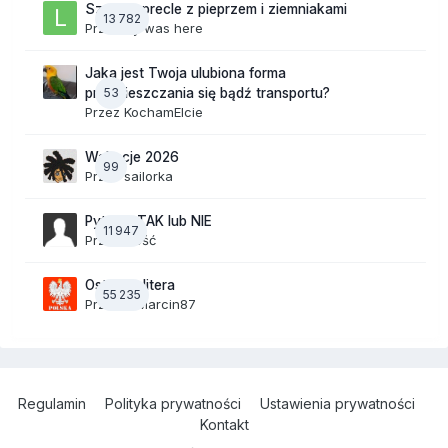
Szalone precle z pieprzem i ziemniakami
13 782
Przez
lily was here
Jaka jest Twoja ulubiona forma
53
przemieszczania się bądź transportu?
Przez
KochamElcie
Wakacje 2026
99
Przez
sailorka
Pytania TAK lub NIE
11 947
Przez Gość
Ostatnia litera
55 235
Przez
19Marcin87
Regulamin
Polityka prywatności
Ustawienia prywatności
Kontakt