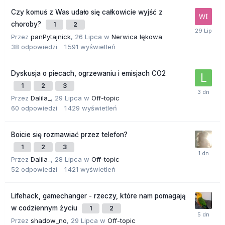
Czy komuś z Was udało się całkowicie wyjść z
choroby?
1
2
Przez
panPytajnick
,
26 Lipca
w
Nerwica lękowa
38
odpowiedzi
1 591
wyświetleń
Dyskusja o piecach, ogrzewaniu i emisjach CO2
1
2
3
Przez
Dalila_
,
29 Lipca
w
Off-topic
60
odpowiedzi
1 429
wyświetleń
Boicie się rozmawiać przez telefon?
1
2
3
Przez
Dalila_
,
28 Lipca
w
Off-topic
52
odpowiedzi
1 421
wyświetleń
Lifehack, gamechanger - rzeczy, które nam pomagają
w codziennym życiu
1
2
Przez
shadow_no
,
29 Lipca
w
Off-topic