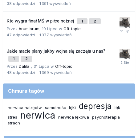
38
odpowiedzi
1 391
wyświetleń
Kto wygra finał MŚ w piłce nożnej
1
2
Przez
brum.brum
,
19 Lipca
w
Off-topic
47
odpowiedzi
1 377
wyświetleń
Jakie macie plany jakby wojna się zaczęła u nas?
1
2
Przez
Dalila_
,
31 Lipca
w
Off-topic
48
odpowiedzi
1 369
wyświetleń
Chmura tagów
depresja
lęki
lęk
nerwica natręctw
samotność
nerwica
stres
nerwica lękowa
psychoterapia
strach