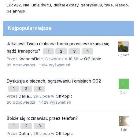
Lucy32
Nie lubię świtu
digital extasy
gabrysia38
take
lessgo
palahniuk
Najpopularniejsze
Jaka jest Twoja ulubiona forma przemieszczania się
bądź transportu?
1
2
3
4
Przez
KochamElcie
,
Czwartek o 18:58
w
Off-topic
85
odpowiedzi
1 164
wyświetleń
Dyskusja o piecach, ogrzewaniu i emisjach CO2
1
2
3
Przez
Dalila_
,
29 Lipca
w
Off-topic
60
odpowiedzi
1 429
wyświetleń
Boicie się rozmawiać przez telefon?
1
2
3
Przez
Dalila_
,
28 Lipca
w
Off-topic