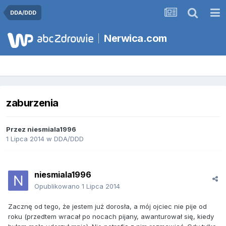
DDA/DDD
Nerwica.com
zaburzenia
Przez
niesmiala1996
1 Lipca 2014
w
DDA/DDD
niesmiala1996
Opublikowano
1 Lipca 2014
Zacznę od tego, że jestem już dorosła, a mój ojciec nie pije od
roku (przedtem wracał po nocach pijany, awanturował się, kiedy