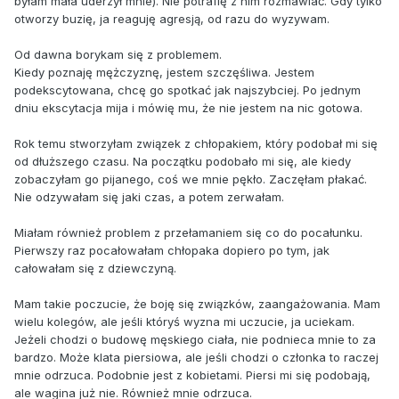
byłam mała uderzył mnie). Nie potrafię z nim rozmawiać. Gdy tylko
otworzy buzię, ja reaguję agresją, od razu do wyzywam.
Od dawna borykam się z problemem.
Kiedy poznaję mężczyznę, jestem szczęśliwa. Jestem
podekscytowana, chcę go spotkać jak najszybciej. Po jednym
dniu ekscytacja mija i mówię mu, że nie jestem na nic gotowa.
Rok temu stworzyłam związek z chłopakiem, który podobał mi się
od dłuższego czasu. Na początku podobało mi się, ale kiedy
zobaczyłam go pijanego, coś we mnie pękło. Zaczęłam płakać.
Nie odzywałam się jaki czas, a potem zerwałam.
Miałam również problem z przełamaniem się co do pocałunku.
Pierwszy raz pocałowałam chłopaka dopiero po tym, jak
całowałam się z dziewczyną.
Mam takie poczucie, że boję się związków, zaangażowania. Mam
wielu kolegów, ale jeśli któryś wyzna mi uczucie, ja uciekam.
Jeżeli chodzi o budowę męskiego ciała, nie podnieca mnie to za
bardzo. Może klata piersiowa, ale jeśli chodzi o członka to raczej
mnie odrzuca. Podobnie jest z kobietami. Piersi mi się podobają,
ale wagina już nie. Również mnie odrzuca.