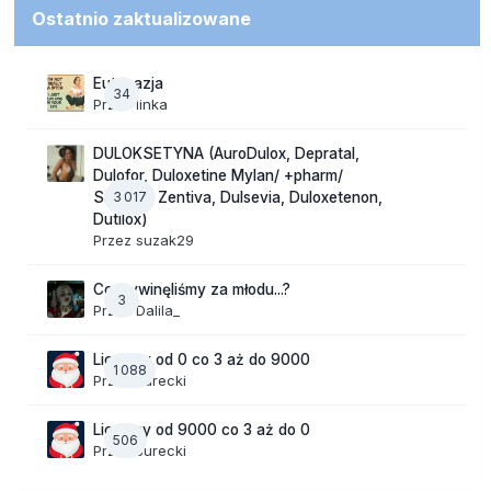
Ostatnio zaktualizowane
Eutanazja
34
Przez
linka
DULOKSETYNA (AuroDulox, Depratal,
Dulofor, Duloxetine Mylan/ +pharm/
3 017
Sandoz/ Zentiva, Dulsevia, Duloxetenon,
Dutilox)
Przez
suzak29
Co wywinęliśmy za młodu...?
3
Przez
Dalila_
Liczymy od 0 co 3 aż do 9000
1 088
Przez
Jurecki
Liczymy od 9000 co 3 aż do 0
506
Przez
Jurecki