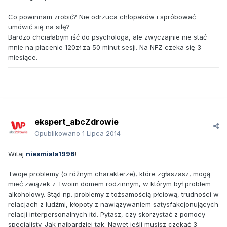
Co powinnam zrobić? Nie odrzuca chłopaków i spróbować
umówić się na siłę?
Bardzo chciałabym iść do psychologa, ale zwyczajnie nie stać
mnie na płacenie 120zł za 50 minut sesji. Na NFZ czeka się 3
miesiące.
ekspert_abcZdrowie
Opublikowano
1 Lipca 2014
Witaj
niesmiala1996
!
Twoje problemy (o różnym charakterze), które zgłaszasz, mogą
mieć związek z Twoim domem rodzinnym, w którym był problem
alkoholowy. Stąd np. problemy z tożsamością płciową, trudności w
relacjach z ludźmi, kłopoty z nawiązywaniem satysfakcjonujących
relacji interpersonalnych itd. Pytasz, czy skorzystać z pomocy
specjalisty. Jak najbardziej tak. Nawet jeśli musisz czekać 3