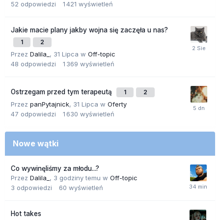
52
odpowiedzi
1 421
wyświetleń
Jakie macie plany jakby wojna się zaczęła u nas?
1
2
Przez
Dalila_
,
31 Lipca
w
Off-topic
48
odpowiedzi
1 369
wyświetleń
Ostrzegam przed tym terapeutą
1
2
Przez
panPytajnick
,
31 Lipca
w
Oferty
47
odpowiedzi
1 630
wyświetleń
Nowe wątki
Co wywinęliśmy za młodu...?
Przez
Dalila_
,
3 godziny temu
w
Off-topic
3
odpowiedzi
60
wyświetleń
Hot takes