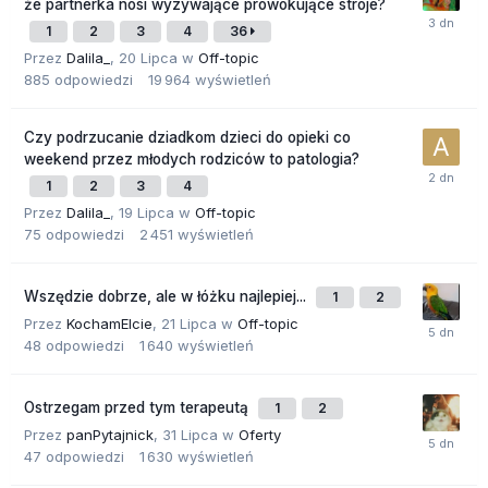
że partnerka nosi wyzywające prowokujące stroje?
1
2
3
4
36
Przez
Dalila_
,
20 Lipca
w
Off-topic
885
odpowiedzi
19 964
wyświetleń
Czy podrzucanie dziadkom dzieci do opieki co
weekend przez młodych rodziców to patologia?
1
2
3
4
Przez
Dalila_
,
19 Lipca
w
Off-topic
75
odpowiedzi
2 451
wyświetleń
Wszędzie dobrze, ale w łóżku najlepiej...
1
2
Przez
KochamElcie
,
21 Lipca
w
Off-topic
48
odpowiedzi
1 640
wyświetleń
Ostrzegam przed tym terapeutą
1
2
Przez
panPytajnick
,
31 Lipca
w
Oferty
47
odpowiedzi
1 630
wyświetleń